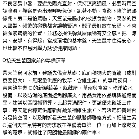
不良容易中暑，要避免陽光直射、保持涼爽通風，必要時用空
調降溫，觀察是否出現呼吸急促、趴著不動、食慾下降等過熱
徵兆。第二是怕驚嚇：天竺鼠是膽小的被掠食動物，突然的巨
大聲響、頻繁的搬動都會讓牠緊迫，籠子最好放在安穩、不會
被頻繁驚擾的位置，並務必提供躲藏屋讓牠有安全感。
把「涼
爽、安靜、有得躲」當成環境的基本盤
，天竺鼠才住得安心，
也比較不容易因壓力誘發健康問題。
接天竺鼠回家前的準備清單
帶天竺鼠回家前，建議先備齊基礎：底面積夠大的寬籠（成對
養要更大）、無限量供應的牧草、含維生素 C 的專用飼料、
富含維生素 C 的新鮮蔬菜、躲藏屋、草架與食盆、乾淨飲水
設備，以及防滑的底面避免腳底炎。用品費用依品牌與通路而
異，建議以區間抓預算。比起買滿配件，更該優先確認三件
事：每天能否穩定供應新鮮蔬菜補維生素 C、若決定群養是否
有足夠空間、以及附近看天竺鼠的獸醫師聯絡方式。把維生素
C 這個天竺鼠特有的需求放在準備清單第一位，再加上涼爽安
靜的環境，就抓住了照顧牠最關鍵的兩件事。