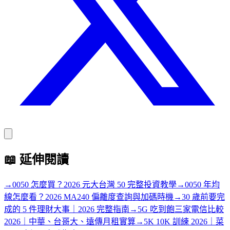
📖
延伸閱讀
→
0050 怎麼買？2026 元大台灣 50 完整投資教學
→
0050 年均
線怎麼看？2026 MA240 偏離度查詢與加碼時機
→
30 歲前要完
成的 5 件理財大事｜2026 完整指南
→
5G 吃到飽三家電信比較
2026｜中華、台哥大、遠傳月租實算
→
5K 10K 訓練 2026｜菜