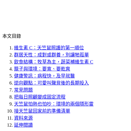
本文目錄
維生素 C：天竺鼠照護的第一順位
群居天性：成對或群養，別讓牠孤單
飲食結構：牧草為主，蔬菜補維生素 C
籠子與環境：要寬、要乾爽
健康警訊：病程快，及早就醫
逆向觀點：可愛叫聲背後的長期投入
常見問題
把每日照顧變成固定流程
天竺鼠怕熱也怕吵：環境的兩個隱形雷
接天竺鼠回家前的準備清單
資料來源
延伸閱讀