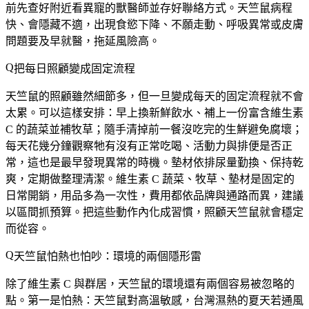
前先查好附近看異寵的獸醫師並存好聯絡方式。天竺鼠病程
快、會隱藏不適，出現食慾下降、不願走動、呼吸異常或皮膚
問題要及早就醫，拖延風險高。
把每日照顧變成固定流程
天竺鼠的照顧雖然細節多，但一旦變成每天的固定流程就不會
太累。可以這樣安排：早上換新鮮飲水、補上一份富含維生素
C 的蔬菜並補牧草；隨手清掉前一餐沒吃完的生鮮避免腐壞；
每天花幾分鐘觀察牠有沒有正常吃喝、活動力與排便是否正
常，這也是最早發現異常的時機。墊材依排尿量勤換、保持乾
爽，定期做整理清潔。維生素 C 蔬菜、牧草、墊材是固定的
日常開銷，用品多為一次性，費用都依品牌與通路而異，建議
以區間抓預算。把這些動作內化成習慣，照顧天竺鼠就會穩定
而從容。
天竺鼠怕熱也怕吵：環境的兩個隱形雷
除了維生素 C 與群居，天竺鼠的環境還有兩個容易被忽略的
點。第一是怕熱：天竺鼠對高溫敏感，台灣濕熱的夏天若通風