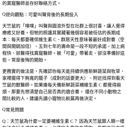
的異寵醫師並存好聯絡方式。
逆向觀點：可愛叫聲背後的長期投入
天竺鼠的「噗噗」叫聲與圓滾外型在社群上很討喜，讓人覺得
療癒又好養。但牠的照護其實藏著幾個容易被低估的長期成
本：每天都要確保維生素 C、群居天性意味著最好成對養（空
間與開銷加倍）、五到七年的壽命是一段不短的承諾，加上病
程快、就醫得找異寵醫師。被「可愛」帶著走、卻沒準備好這
些，常是後悔的開始。
更務實的做法是，先確認你每天能持續供應新鮮蔬菜與牧草、
家裡擺得下夠寬的籠子（成對的話要更大）、附近找得到看天
竺鼠的獸醫師。
如果連每天備新鮮蔬菜補維生素 C 都覺得麻
煩，那要先想清楚自己是否真的適合養。
還在不同小動物之
間比較的人，建議先讀小寵物比較篇再做決定。
常見問題
Q：天竺鼠為什麼一定要補維生素 C？
因為天竺鼠跟人類一樣