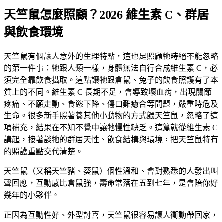
天竺鼠怎麼照顧？2026 維生素 C、群居
與飲食環境
天竺鼠有個讓人意外的生理特點，這也是照顧牠時絕不能忽略
的第一件事：
牠跟人類一樣，身體無法自行合成維生素 C，必
須完全靠飲食攝取
。這點讓牠跟倉鼠、兔子的飲食照護有了本
質上的不同。維生素 C 長期不足，會導致壞血病，出現關節
疼痛、不願走動、食慾下降、傷口難癒合等問題，嚴重時危及
生命。很多新手照著養其他小動物的方式餵天竺鼠，忽略了這
項補充，結果在不知不覺中讓牠慢性缺乏。這篇就從維生素 C
講起，接著談牠的群居天性、飲食結構與環境，把天竺鼠特有
的照護重點交代清楚。
天竺鼠（又稱天竺豬、葵鼠）個性溫和、會對熟悉的人發出叫
聲回應，互動感比倉鼠強，壽命常落在五到七年，是會陪你好
幾年的小夥伴。
正因為互動性好、外型討喜，天竺鼠很容易讓人衝動帶回家，