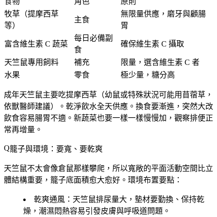
食物
角色
原則
牧草（提摩西草
無限量供應，磨牙與顧腸
主食
等）
胃
每日必備副
富含維生素 C 蔬菜
確保維生素 C 攝取
食
天竺鼠專用飼料
補充
限量，選含維生素 C 者
水果
零食
極少量，糖分高
成年天竺鼠主要吃提摩西草（幼鼠或特殊狀況可能用苜蓿草，
依獸醫師建議）。乾淨飲水全天供應。換食要漸進，突然大改
飲食容易腸胃不適。新蔬菜也要一樣一樣慢慢加，觀察排便正
常再增量。
籠子與環境：要寬、要乾爽
天竺鼠不太會像倉鼠那樣攀爬，所以
寬敞的平面活動空間比立
體結構重要
，籠子底面積愈大愈好。環境布置要點：
乾爽通風
：天竺鼠排尿量大，墊材要勤換、保持乾
燥，潮濕悶熱容易引發皮膚與呼吸道問題。