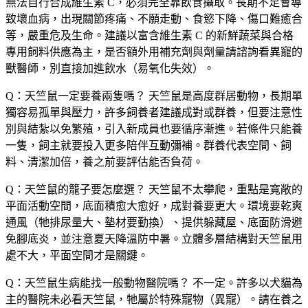
無法自行合成維生素 C，必須完全靠飲食攝取。長期不足會導
致壞血病，出現關節疼痛、不願走動、食慾下降、傷口難癒合
等，嚴重危及生命。建議以富含維生素 C 的新鮮蔬菜與合格
專用飼料供應為主，是否額外用補充劑與劑量請諮詢看異寵的
獸醫師，別直接加進飲水（易氧化失效）。
Q：天竺鼠一定要養兩隻嗎？
天竺鼠是高度群居動物，長期單
獨容易孤單與壓力，許多飼養者建議成對或群養，但要注意性
別與結紮以免繁殖，引入新成員也要循序漸進。若條件只能養
一隻，飼主就要投入更多陪伴互動彌補。群養代表空間、飼
料、清潔加倍，養之前要評估能否負荷。
Q：天竺鼠的籠子要怎麼選？
天竺鼠不太攀爬，重點是寬敞的
平面活動空間，底面積愈大愈好，成對養要更大。環境要乾爽
通風（牠排尿量大、墊材要勤換）、提供躲藏屋、底面防滑避
免腳底炎，並注意夏天降溫防中暑。立體多層結構對天竺鼠用
處不大，平面空間才是關鍵。
Q：天竺鼠生病能找一般動物醫院嗎？
不一定。許多以犬貓為
主的醫院未必看天竺鼠，牠屬於特殊寵物（異寵）。請在養之