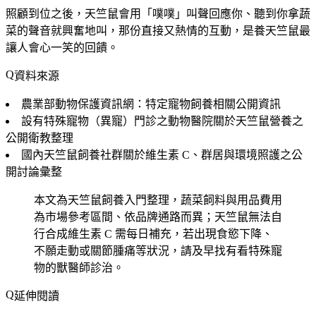
照顧到位之後，天竺鼠會用「噗噗」叫聲回應你、聽到你拿蔬
菜的聲音就興奮地叫，那份直接又熱情的互動，是養天竺鼠最
讓人會心一笑的回饋。
資料來源
農業部動物保護資訊網：特定寵物飼養相關公開資訊
設有特殊寵物（異寵）門診之動物醫院關於天竺鼠營養之
公開衛教整理
國內天竺鼠飼養社群關於維生素 C、群居與環境照護之公
開討論彙整
本文為天竺鼠飼養入門整理，蔬菜飼料與用品費用
為市場參考區間、依品牌通路而異；天竺鼠無法自
行合成維生素 C 需每日補充，若出現食慾下降、
不願走動或關節腫痛等狀況，請及早找有看特殊寵
物的獸醫師診治。
延伸閱讀