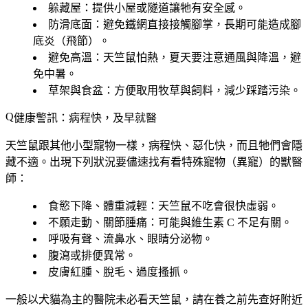
躲藏屋
：提供小屋或隧道讓牠有安全感。
防滑底面
：避免鐵網直接接觸腳掌，長期可能造成腳
底炎（飛節）。
避免高溫
：天竺鼠怕熱，夏天要注意通風與降溫，避
免中暑。
草架與食盆
：方便取用牧草與飼料，減少踩踏污染。
健康警訊：病程快，及早就醫
天竺鼠跟其他小型寵物一樣，病程快、惡化快，而且牠們會隱
藏不適。出現下列狀況要儘速找有看特殊寵物（異寵）的獸醫
師：
食慾下降、體重減輕
：天竺鼠不吃會很快虛弱。
不願走動、關節腫痛
：可能與維生素 C 不足有關。
呼吸有聲、流鼻水、眼睛分泌物
。
腹瀉或排便異常
。
皮膚紅腫、脫毛、過度搔抓
。
一般以犬貓為主的醫院未必看天竺鼠，請在養之前先查好附近