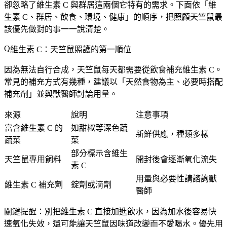
卻忽略了維生素 C 與群居這兩個它特有的需求。下面依「維
生素 C、群居、飲食、環境、健康」的順序，把照顧天竺鼠最
該優先做對的事一一說清楚。
維生素 C：天竺鼠照護的第一順位
因為無法自行合成，天竺鼠每天都需要從飲食補充維生素 C。
常見的補充方式有幾種，建議以「天然食物為主、必要時搭配
補充劑」並與獸醫師討論用量。
來源
說明
注意事項
富含維生素 C 的
如甜椒等深色蔬
新鮮供應，種類多樣
蔬菜
菜
部分標示含維生
天竺鼠專用飼料
開封後會逐漸氧化流失
素 C
用量與必要性請諮詢獸
維生素 C 補充劑
錠劑或滴劑
醫師
關鍵提醒：
別把維生素 C 直接加進飲水
，因為加水後容易快
速氧化失效，還可能讓天竺鼠因味道改變而不愛喝水。優先用