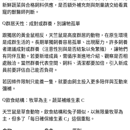
新鮮蔬菜與合格飼料供應，是否額外補充劑與劑量請交給看異
寵的獸醫師判斷。
群居天性：成對或群養，別讓牠孤單
跟獨居的黃金鼠相反，天竺鼠是高度群居的動物，在原生環境
是成群生活的。長期單獨飼養容易孤單、出現壓力。許多飼養
者建議成對或群養（注意性別與是否結紮以免繁殖），讓牠們
有同伴互動。若要新增成員，需循序漸進地介紹、觀察是否相
處融洽。當然群養代表空間、飼料、清潔都要加倍，引入新成
員前要評估自己能否負荷。
若因條件限制只能養一隻，就要由飼主投入更多陪伴與互動來
彌補。
飲食結構：牧草為主，蔬菜補維生素 C
天竺鼠是草食動物，飲食結構和兔子類似，以無限量牧草為
主，但多了「每日確保維生素 C」這個重點。