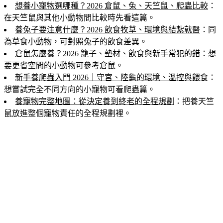
想養小寵物選哪種？2026 倉鼠、兔、天竺鼠、爬蟲比較
：
在天竺鼠與其他小動物間比較時先看這篇。
養兔子要注意什麼？2026 飲食牧草、環境與結紮就醫
：同
為草食小動物，可對照兔子的飲食差異。
倉鼠怎麼養？2026 籠子、墊材、飲食與新手常犯的錯
：想
要更省空間的小動物可參考倉鼠。
新手養爬蟲入門 2026｜守宮、陸龜的環境、溫控與餵食
：
想嘗試完全不同方向的小寵物可看爬蟲篇。
養寵物完整地圖：從決定養到終老的全程規劃
：把養天竺
鼠放進整個寵物責任的全程規劃裡。