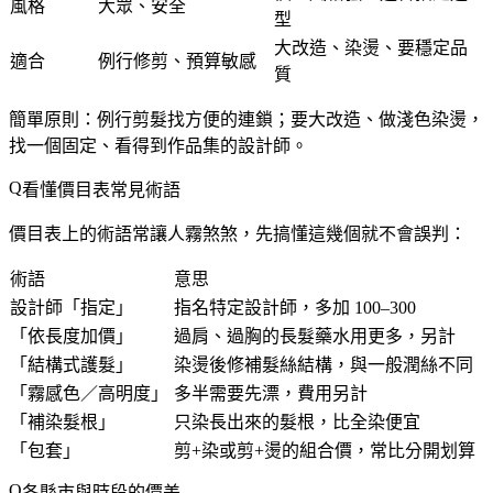
風格
大眾、安全
型
大改造、染燙、要穩定品
適合
例行修剪、預算敏感
質
簡單原則：
例行剪髮找方便的連鎖；要大改造、做淺色染燙，
找一個固定、看得到作品集的設計師。
看懂價目表常見術語
價目表上的術語常讓人霧煞煞，先搞懂這幾個就不會誤判：
術語
意思
設計師「指定」
指名特定設計師，多加 100–300
「依長度加價」
過肩、過胸的長髮藥水用更多，另計
「結構式護髮」
染燙後修補髮絲結構，與一般潤絲不同
「霧感色／高明度」
多半需要先漂，費用另計
「補染髮根」
只染長出來的髮根，比全染便宜
「包套」
剪+染或剪+燙的組合價，常比分開划算
各縣市與時段的價差