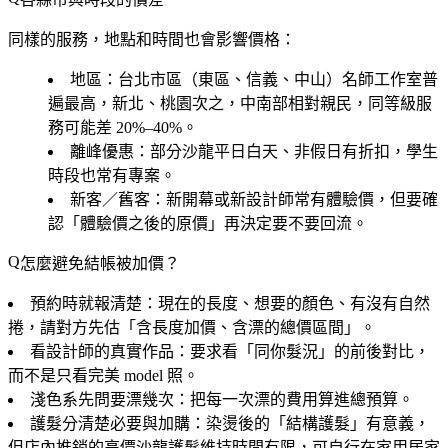
同樣的服務，地點和時間也會影響價格：
地區
：台北市區（東區、信義、中山）名師工作室普
遍最高，新北、桃園次之，中南部相對親民，同等級服
務可能差 20%–40%。
離峰優惠
：部分沙龍平日白天、非假日有折扣，學生
時段也常有專案。
新客／舊客
：新開幕或新設計師常有體驗價，但要確
認「體驗價之後的原價」再決定要不要回流。
怎麼避免結帳被加價？
預約時就報清楚
：現在的長度、想要的顏色、有沒有自然
捲，請對方先估「含長度加價、含漂的總價區間」。
看設計師的真實作品
：要求看「同你髮況」的前後對比，
而不是只看完美 model 照。
淺色系先問要漂幾次
：把每一次漂的費用算進總預算。
護髮分清楚必要與加購
：染燙後的「結構護髮」有意義，
但店內推銷的高價沙龍護髮維持時間有限，可自行在家用居家