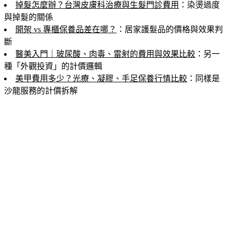
掉髮怎麼辦？台灣皮膚科治療與生髮門診費用
：染燙過度
與掉髮的關係
開架 vs 專櫃保養品差在哪？
：居家護髮品的價格與效果判
斷
醫美入門｜玻尿酸、肉毒、雷射的費用與效果比較
：另一
種「外觀投資」的計價邏輯
美甲費用多少？光療、凝膠、手足保養行情比較
：同樣是
沙龍服務的計價拆解