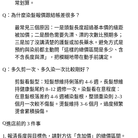
常划算。
Q：為什麼染髮報價跟結帳差很多？
最常見三個原因：一是頭髮長度超過基本價的級距
被加價；二是顏色需要先漂、漂的次數比預期多；
三是加了沒講清楚的護髮或加長藥水。避免方式是
預約與染前都主動問「這樣的總價區間是多少、含
不含長度與漂」，把模糊地帶在動手前講定。
Q：多久剪一次、多久染一次比較剛好？
剪髮看髮型：短髮想維持俐落約 4–6 週，長髮想維
持健康髮尾約 8–12 週修一次。染髮看在意程度：
在意髮根落差約 4–6 週補染髮根，整頭重染則 2–3
個月一次較不傷髮。燙髮維持 3–6 個月，過度頻繁
燙會累積損傷。
進店前的 3 件事
報清長度與目標色
，請對方估「含加價」的總價區間。