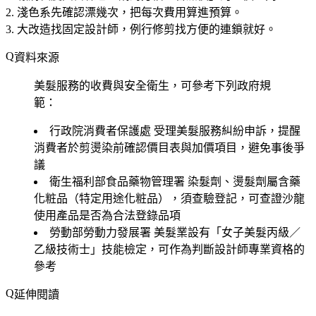
淺色系先確認漂幾次
，把每次費用算進預算。
大改造找固定設計師
，例行修剪找方便的連鎖就好。
資料來源
美髮服務的收費與安全衛生，可參考下列政府規
範：
行政院消費者保護處
受理美髮服務糾紛申訴，提醒
消費者於剪燙染前確認價目表與加價項目，避免事後爭
議
衛生福利部食品藥物管理署
染髮劑、燙髮劑屬含藥
化粧品（特定用途化粧品），須查驗登記，可查證沙龍
使用產品是否為合法登錄品項
勞動部勞動力發展署
美髮業設有「女子美髮丙級／
乙級技術士」技能檢定，可作為判斷設計師專業資格的
參考
延伸閱讀