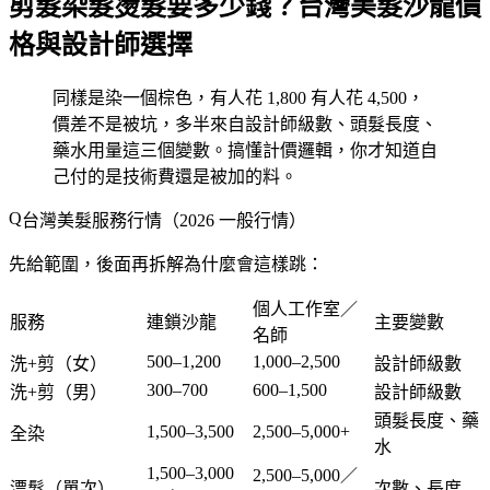
剪髮染髮燙髮要多少錢？台灣美髮沙龍價
格與設計師選擇
同樣是染一個棕色，有人花 1,800 有人花 4,500，
價差不是被坑，多半來自設計師級數、頭髮長度、
藥水用量這三個變數。搞懂計價邏輯，你才知道自
己付的是技術費還是被加的料。
台灣美髮服務行情（2026 一般行情）
先給範圍，後面再拆解為什麼會這樣跳：
個人工作室／
服務
連鎖沙龍
主要變數
名師
500–1,200
1,000–2,500
洗+剪（女）
設計師級數
300–700
600–1,500
洗+剪（男）
設計師級數
頭髮長度、藥
1,500–3,500
2,500–5,000+
全染
水
1,500–3,000
2,500–5,000／
漂髮（單次）
次數、長度