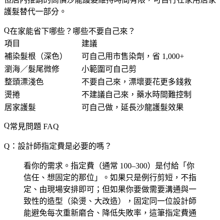
護髮替代一部分。
在家能省下哪些？哪些不要自己來？
項目
建議
補染髮根（深色）
可自己用市售染劑，省 1,000+
瀏海／髮尾微修
小範圍可自己剪
整頭漂淺色
不要自己來
，漂壞要花更多錢救
燙捲
不建議自己來
，藥水時間難控制
居家護髮
可自己做，延長沙龍護髮效果
常見問題 FAQ
Q：設計師指定費是必要的嗎？
看你的需求。指定費（通常 100–300）是付給「你
信任、想固定的那位」。如果只是例行剪短，不指
定、由現場安排即可；但如果你要做需要溝通與一
致性的造型（染燙、大改造），固定同一位設計師
能避免每次重新磨合、降低失敗率，這筆指定費通