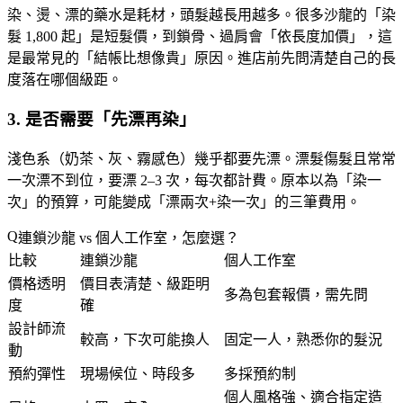
染、燙、漂的藥水是耗材，頭髮越長用越多。很多沙龍的「染
髮 1,800 起」是短髮價，到鎖骨、過肩會「依長度加價」，這
是最常見的「結帳比想像貴」原因。
進店前先問清楚自己的長
度落在哪個級距
。
3. 是否需要「先漂再染」
淺色系（奶茶、灰、霧感色）幾乎都要先漂。漂髮傷髮且常常
一次漂不到位，要漂 2–3 次，每次都計費。原本以為「染一
次」的預算，可能變成「漂兩次+染一次」的三筆費用。
連鎖沙龍 vs 個人工作室，怎麼選？
比較
連鎖沙龍
個人工作室
價格透明
價目表清楚、級距明
多為包套報價，需先問
度
確
設計師流
較高，下次可能換人
固定一人，熟悉你的髮況
動
預約彈性
現場候位、時段多
多採預約制
個人風格強、適合指定造