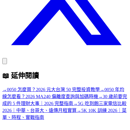
📖
延伸閱讀
→
0050 怎麼買？2026 元大台灣 50 完整投資教學
→
0050 年均
線怎麼看？2026 MA240 偏離度查詢與加碼時機
→
30 歲前要完
成的 5 件理財大事｜2026 完整指南
→
5G 吃到飽三家電信比較
2026｜中華、台哥大、遠傳月租實算
→
5K 10K 訓練 2026｜菜
單、時程、實戰指南