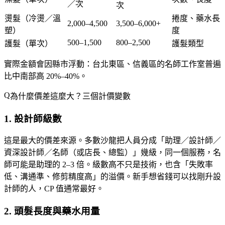
／次
次
燙髮（冷燙／溫
捲度、藥水長
2,000–4,500
3,500–6,000+
塑）
度
500–1,500
800–2,500
護髮（單次）
護髮類型
實際金額會因縣市浮動：台北東區、信義區的名師工作室普遍
比中南部高 20%–40%。
為什麼價差這麼大？三個計價變數
1. 設計師級數
這是最大的價差來源。多數沙龍把人員分成「助理／設計師／
資深設計師／名師（或店長、總監）」幾級，同一個服務，名
師可能是助理的 2–3 倍。級數高不只是技術，也含「失敗率
低、溝通準、修剪精度高」的溢價。新手想省錢可以找剛升設
計師的人，CP 值通常最好。
2. 頭髮長度與藥水用量