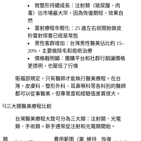
微整形持續成長
：注射類（玻尿酸、肉
毒）佔市場最大宗，因為恢復期短、效果自
然
雷射療程年輕化
：25 歲左右就開始做皮
秒雷射保養已經是常態
男性客群增加
：台灣男性醫美佔比約 15–
20%，主要做除毛和痘疤治療
價格戰明顯
：團購平台和社群行銷讓價格
更透明，也壓低了行情
衛福部規定，只有醫師才能執行醫美療程。在台
灣，皮膚科、整形外科、耳鼻喉科等各科別的醫師
都可以從事醫美，但專業度和經驗值差異很大。
三大類醫美療程比較
台灣醫美療程大致可分為三大類：注射類、光電
類、手術類。新手通常從注射和光電類開始。
類
費用範圍（單
維持
恢復