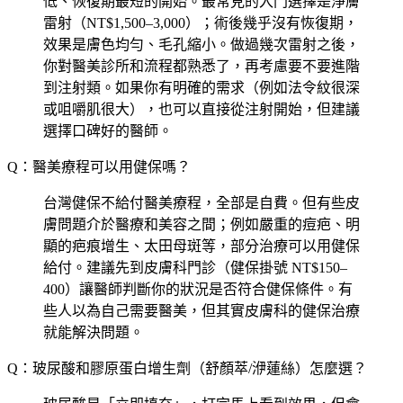
低、恢復期最短的開始。最常見的入門選擇是淨膚
雷射（NT$1,500–3,000）；術後幾乎沒有恢復期，
效果是膚色均勻、毛孔縮小。做過幾次雷射之後，
你對醫美診所和流程都熟悉了，再考慮要不要進階
到注射類。如果你有明確的需求（例如法令紋很深
或咀嚼肌很大），也可以直接從注射開始，但建議
選擇口碑好的醫師。
Q：醫美療程可以用健保嗎？
台灣健保不給付醫美療程，全部是自費。但有些皮
膚問題介於醫療和美容之間；例如嚴重的痘疤、明
顯的疤痕增生、太田母斑等，部分治療可以用健保
給付。建議先到皮膚科門診（健保掛號 NT$150–
400）讓醫師判斷你的狀況是否符合健保條件。有
些人以為自己需要醫美，但其實皮膚科的健保治療
就能解決問題。
Q：玻尿酸和膠原蛋白增生劑（舒顏萃/洢蓮絲）怎麼選？