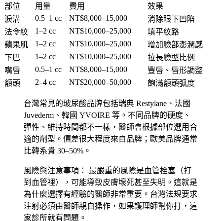
部位
用量
費用
效果
0.5–1 cc
NT$8,000–15,000
淚溝
消除眼下凹陷
1–2 cc
NT$10,000–25,000
法令紋
填平紋路
1–2 cc
NT$10,000–25,000
蘋果肌
增加臉部澎潤感
1–2 cc
NT$10,000–25,000
下巴
拉長臉型比例
0.5–1 cc
NT$8,000–15,000
嘴唇
豐唇、唇形調整
2–4 cc
NT$20,000–50,000
額頭
飽滿額頭弧度
台灣常見的玻尿酸品牌包括瑞典 Restylane、法國
Juvederm、韓國 YVOIRE 等。不同品牌的硬度、
彈性、維持時間都不一樣，醫師會根據部位選用合
適的劑型。價差很大程度來自品牌；歐美品牌通常
比韓系貴 30–50%。
風險與注意事項：
最嚴重的風險是血管栓塞（打
到血管裡），可能導致皮膚壞死甚至失明。這就是
為什麼選擇有經驗的醫師非常重要。台灣法規要求
注射必須由醫師親自操作，如果護理師幫你打，這
家診所就有問題。