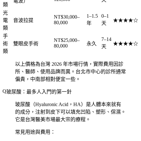
電波）
類
光
1–1.5
0–1
NT$30,000–
電
音波拉提
★★★★☆
80,000
年
天
類
手
7–14
NT$25,000–
術
雙眼皮手術
永久
★★★★☆
80,000
天
類
以上價格為台灣 2026 年市場行情，實際費用因診
所、醫師、使用品牌而異。台北市中心的診所通常
偏貴，中南部相對便宜一些。
玻尿酸：最多人入門的第一針
玻尿酸（Hyaluronic Acid，HA）是人體本來就有
的成分，注射到皮下可以填充凹陷、塑形、保濕。
它是台灣醫美市場最大宗的療程。
常見用途與費用：