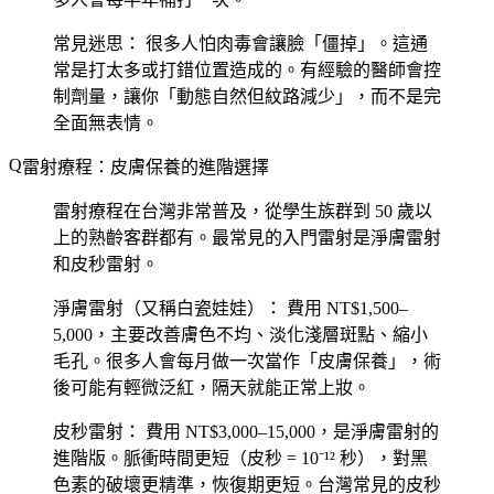
常見迷思：
很多人怕肉毒會讓臉「僵掉」。這通
常是打太多或打錯位置造成的。有經驗的醫師會控
制劑量，讓你「動態自然但紋路減少」，而不是完
全面無表情。
雷射療程：皮膚保養的進階選擇
雷射療程在台灣非常普及，從學生族群到 50 歲以
上的熟齡客群都有。最常見的入門雷射是淨膚雷射
和皮秒雷射。
淨膚雷射（又稱白瓷娃娃）：
費用 NT$1,500–
5,000，主要改善膚色不均、淡化淺層斑點、縮小
毛孔。很多人會每月做一次當作「皮膚保養」，術
後可能有輕微泛紅，隔天就能正常上妝。
皮秒雷射：
費用 NT$3,000–15,000，是淨膚雷射的
進階版。脈衝時間更短（皮秒 = 10⁻¹² 秒），對黑
色素的破壞更精準，恢復期更短。台灣常見的皮秒