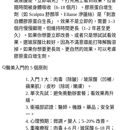
玻尿酸是「立即填充」，打完馬上看到效果，但會
隨時間被身體吸收（6–18 個月）。膠原蛋白增生
劑（如 Sculptra 舒顏萃、Ellanse 洢蓮絲）是「刺激
自體膠原蛋白生長」，效果不是立即的，需要 1–3
個月慢慢顯現，但維持時間更長（1–2 年甚至更
久）。如果你想要立即改善、或者只是想試試看效
果，選玻尿酸比較好，因為不滿意還能打降解酶溶
掉。如果你想要更長效、更自然的效果，可以考慮
膠原蛋白增生劑。
醫美入門的 5 個原則
入門 3 大
：肉毒（除皺）/ 玻尿酸（凹補 /
蘋果肌）/ 皮秒（除斑 / 嫩膚）。
單次先試
：避免衝動辦套餐；看效果再升
級。
衛福部認證
：醫師 + 機器 + 藥品；安全第
一。
心理預期
：微調 ≠ 變人；5–20% 改善。
重複療程
：肉毒 4–6 月 / 玻尿酸 6–18 月；