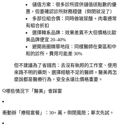
儲值方案
：很多診所提供儲值送點數的優
惠，但要確認診所財務穩健（倒閉就沒了）
多部位組合價
：同時做玻尿酸 + 肉毒通常
有組合折扣
選擇韓系品牌
：效果差異不大但價格比歐
美品牌便宜 20–40%
避開商圈精華地段
：同樣醫師在東區和中
和的診所，費用可能差 30%
但不建議為了省錢而：去沒有執照的工作室、使用
來路不明的藥劑、選擇經驗不足的醫師。醫美再怎
麼說都是醫療行為，安全永遠比價格重要。
哪些情況下「醫美」會踩雷
衝動辦「療程套餐」
：30+ 萬 + 倒閉風險；單次先試。