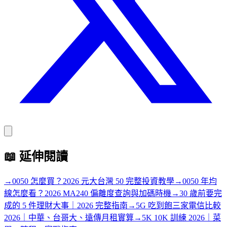
📖
延伸閱讀
→
0050 怎麼買？2026 元大台灣 50 完整投資教學
→
0050 年均
線怎麼看？2026 MA240 偏離度查詢與加碼時機
→
30 歲前要完
成的 5 件理財大事｜2026 完整指南
→
5G 吃到飽三家電信比較
2026｜中華、台哥大、遠傳月租實算
→
5K 10K 訓練 2026｜菜