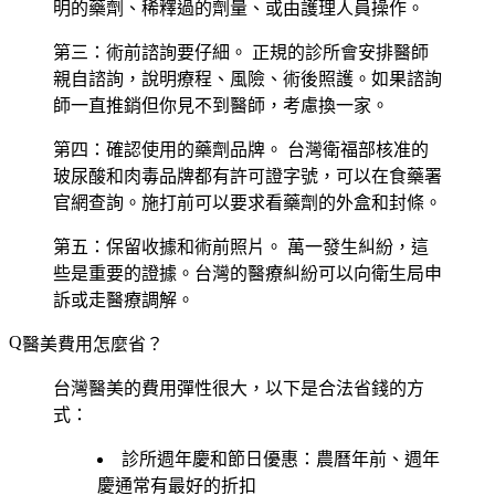
明的藥劑、稀釋過的劑量、或由護理人員操作。
第三：術前諮詢要仔細。
正規的診所會安排醫師
親自諮詢，說明療程、風險、術後照護。如果諮詢
師一直推銷但你見不到醫師，考慮換一家。
第四：確認使用的藥劑品牌。
台灣衛福部核准的
玻尿酸和肉毒品牌都有許可證字號，可以在食藥署
官網查詢。施打前可以要求看藥劑的外盒和封條。
第五：保留收據和術前照片。
萬一發生糾紛，這
些是重要的證據。台灣的醫療糾紛可以向衛生局申
訴或走醫療調解。
醫美費用怎麼省？
台灣醫美的費用彈性很大，以下是合法省錢的方
式：
診所週年慶和節日優惠
：農曆年前、週年
慶通常有最好的折扣