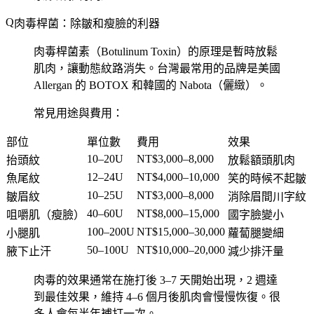
肉毒桿菌：除皺和瘦臉的利器
肉毒桿菌素（Botulinum Toxin）的原理是暫時放鬆
肌肉，讓動態紋路消失。台灣最常用的品牌是美國
Allergan 的 BOTOX 和韓國的 Nabota（儷緻）。
常見用途與費用：
部位
單位數
費用
效果
10–20U
NT$3,000–8,000
抬頭紋
放鬆額頭肌肉
12–24U
NT$4,000–10,000
魚尾紋
笑的時候不起皺
10–25U
NT$3,000–8,000
皺眉紋
消除眉間川字紋
40–60U
NT$8,000–15,000
咀嚼肌（瘦臉）
國字臉變小
100–200U
NT$15,000–30,000
小腿肌
蘿蔔腿變細
50–100U
NT$10,000–20,000
腋下止汗
減少排汗量
肉毒的效果通常在施打後 3–7 天開始出現，2 週達
到最佳效果，維持 4–6 個月後肌肉會慢慢恢復。很
多人會每半年補打一次。