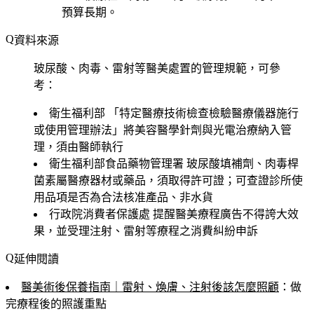
預算長期。
資料來源
玻尿酸、肉毒、雷射等醫美處置的管理規範，可參
考：
衛生福利部
「特定醫療技術檢查檢驗醫療儀器施行
或使用管理辦法」將美容醫學針劑與光電治療納入管
理，須由醫師執行
衛生福利部食品藥物管理署
玻尿酸填補劑、肉毒桿
菌素屬醫療器材或藥品，須取得許可證；可查證診所使
用品項是否為合法核准產品、非水貨
行政院消費者保護處
提醒醫美療程廣告不得誇大效
果，並受理注射、雷射等療程之消費糾紛申訴
延伸閱讀
醫美術後保養指南｜雷射、煥膚、注射後該怎麼照顧
：做
完療程後的照護重點