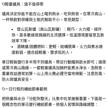
輕量爐具：值不值得帶
爐具決定你能不能在山上喝到熱水、吃到熱食。在寒冷高山，
一杯熱飲對保暖與士氣的幫助不小。常見類型：
登山瓦斯爐（高山瓦斯罐）
：輕巧、火力穩、操作
快，是多數過夜路線的主流選擇。低溫環境要留意瓦斯
效率下降。
酒精爐/固體燃料
：更輕、結構簡單，火力與煮水速
度較弱，適合超輕量、需求低的人。
單日輕裝健行多半用不到爐具，帶足行動糧與飲水即可；過夜
或寒冷高山路線，一套輕量爐具加鍋杯能煮水淨水、泡熱食，
重量效益通常划算。山上用火務必遵守當地規範，注意防風、
防火與爐具安全。
一日行程的補給節奏範例
把熱量與水分「分配到整天」比集中在某幾餐重要。下面是一
個概念性的單日健行補給節奏，依個人習慣與路線調整：