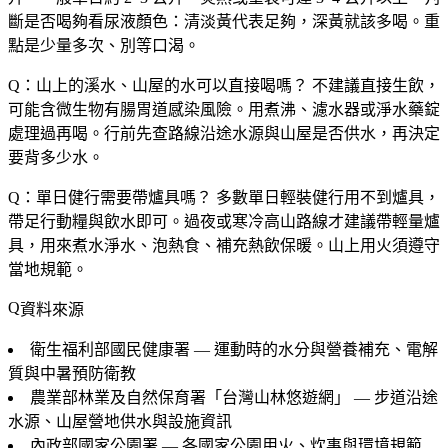
斷是否喝夠看尿液顏色：清淡黃代表足夠，深黃就該多喝。重
點是少量多次、別等口渴。
Q：山上的溪水、山屋的水可以直接喝嗎？
不建議直接生飲，
可能含微生物有腸胃道感染風險。用煮沸、濾水器或淨水藥錠
處理過再喝。行前先查路線沿途水源與山屋是否供水，再決定
要背多少水。
Q：單日健行需要帶爐具嗎？
多數單日輕裝健行用不到爐具，
帶足行動糧與飲水即可。過夜或寒冷高山路線才建議帶輕量爐
具，用來煮水淨水、泡熱食、補充熱飲保暖。山上用火須遵守
當地規範。
資料來源
衛生福利部國民健康署 — 運動時的水分與營養補充、電解
質與中暑預防衛教
農業部林業及自然保育署「台灣山林悠遊網」 — 步道沿途
水源、山屋營地供水與設施資訊
內政部國家公園署 — 各國家公園用火、炊事與環境規範