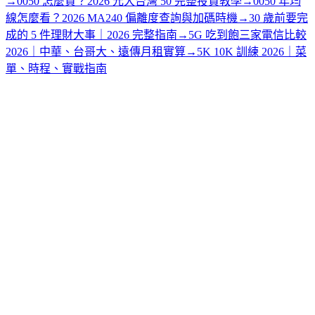
→
0050 怎麼買？2026 元大台灣 50 完整投資教學
→
0050 年均
線怎麼看？2026 MA240 偏離度查詢與加碼時機
→
30 歲前要完
成的 5 件理財大事｜2026 完整指南
→
5G 吃到飽三家電信比較
2026｜中華、台哥大、遠傳月租實算
→
5K 10K 訓練 2026｜菜
單、時程、實戰指南