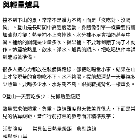
與輕量爐具
撐不到下山的累，常常不是體力不夠，而是「沒吃對、沒喝
夠」。登山是長時間中高強度活動，身體像引擎一樣需要持續
加油與冷卻：熱量補不上會掉速、水分補不足會抽筋甚至中
暑。
補給的關鍵是少量多次、提早補、不要等到餓了渴了才動
作
。這篇按熱量、飲水、淨水、爐具的順序，把吃喝這件事講
到能照著準備。
很多人把心力都放在裝備與路線，卻把吃喝當小事，結果在山
上才發現帶的食物吃不下、水不夠喝。提前想清楚一天要燒多
少熱量、要喝多少水、水源夠不夠，跟挑鞋挑背包一樣重要。
登山一天要吃多少：先抓熱量級距
熱量需求依體重、負重、路線難度與天數差異很大，下面是常
見的估算級距，當作行前打包的參考而非精準數字：
活動強度
常見每日熱量級距
典型路線
輕鬆郊山半