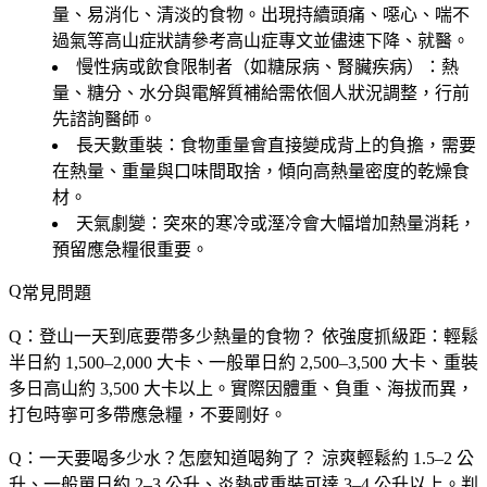
量、易消化、清淡的食物。出現持續頭痛、噁心、喘不
過氣等高山症狀請參考高山症專文並儘速下降、就醫。
慢性病或飲食限制者
（如糖尿病、腎臟疾病）：熱
量、糖分、水分與電解質補給需依個人狀況調整，行前
先諮詢醫師。
長天數重裝
：食物重量會直接變成背上的負擔，需要
在熱量、重量與口味間取捨，傾向高熱量密度的乾燥食
材。
天氣劇變
：突來的寒冷或溼冷會大幅增加熱量消耗，
預留應急糧很重要。
常見問題
Q：登山一天到底要帶多少熱量的食物？
依強度抓級距：輕鬆
半日約 1,500–2,000 大卡、一般單日約 2,500–3,500 大卡、重裝
多日高山約 3,500 大卡以上。實際因體重、負重、海拔而異，
打包時寧可多帶應急糧，不要剛好。
Q：一天要喝多少水？怎麼知道喝夠了？
涼爽輕鬆約 1.5–2 公
升、一般單日約 2–3 公升、炎熱或重裝可達 3–4 公升以上。判