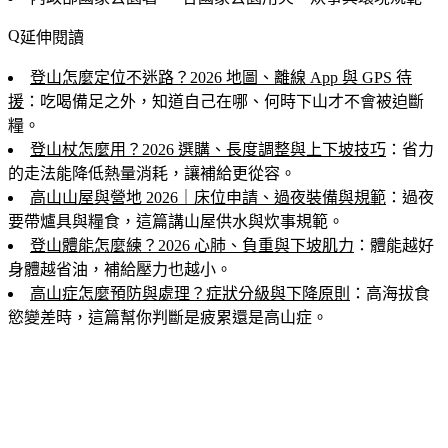
延伸閱讀
登山怎麼定位不迷路？2026 地圖、離線 App 與 GPS 待
援
：吃喝備足之外，知道自己在哪、何時下山才不會被迫斷
糧。
登山杖怎麼用？2026 選購、長度調整與上下坡技巧
：省力
的走法能降低熱量消耗，讓補給更從容。
高山山屋與營地 2026｜床位申請、過夜裝備與規範
：過夜
要帶爐具與糧食，這篇講山屋供水與炊事規範。
登山體能怎麼練？2026 心肺、負重與下坡肌力
：體能越好
身體越省油，補給壓力也越小。
高山症怎麼預防與處理？症狀分級與下降原則
：高海拔食
慾變差時，這篇幫你判斷是疲累還是高山症。