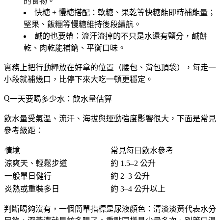
的食物。
快糖 + 慢糖搭配
：軟糖、果乾等快糖能即時補能量；
堅果、飯糰等慢糖維持後段續航。
鹹的也要帶
：流汗流掉的不只是水還有鹽分，鹹餅
乾、肉乾能補鈉、平衡口味。
實務上把行動糧放在好拿的位置（腰包、背包頂袋），每走一
小段就補幾口，比停下來大吃一頓更穩定。
一天要喝多少水：飲水量估算
飲水量受氣溫、流汗、海拔與運動強度影響很大，下面是常見
參考級距：
情境
常見每日飲水參考
涼爽天、輕鬆步道
約 1.5–2 公升
一般單日健行
約 2–3 公升
炎熱或重裝多日
約 3–4 公升以上
判斷喝夠沒有，一個簡單指標是
尿液顏色
：清淡淡黃代表水分