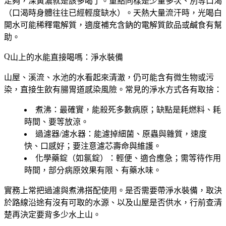
足夠，深黃濃就是該多喝了。重點同樣是少量多次、別等口渴
（口渴時身體往往已經輕度缺水）。天熱大量流汗時，光喝白
開水可能稀釋電解質，適度補充含鈉的電解質飲品或鹹食有幫
助。
山上的水能直接喝嗎：淨水裝備
山屋、溪流、水池的水看起來清澈，仍可能含有微生物或污
染，
直接生飲有腸胃道感染風險
。常見的淨水方式各有取捨：
煮沸
：最確實，能殺死多數病原；缺點是耗燃料、耗
時間、要等放涼。
過濾器/濾水器
：能濾掉細菌、原蟲與雜質，速度
快、口感好；要注意濾芯壽命與維護。
化學藥錠（如氯錠）
：輕便、適合應急；需等待作用
時間，部分病原效果有限、有藥水味。
實務上常把過濾與煮沸搭配使用。是否需要帶淨水裝備，取決
於路線沿途有沒有可取的水源、以及山屋是否供水，行前查清
楚再決定要背多少水上山。