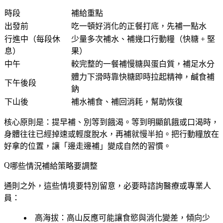
時段
補給重點
出發前
吃一頓好消化的正餐打底，先補一點水
行進中（每段休
少量多次補水、補幾口行動糧（快糖 + 堅
息）
果）
中午
較完整的一餐補慢糖與蛋白質，補足水分
體力下滑時靠快糖即時拉起精神，鹹食補
下午後段
鈉
下山後
補水補食、補回消耗，幫助恢復
核心原則是：
提早補、別等到餓渴
。等到明顯飢餓或口渴時，
身體往往已經掉速或輕度脫水，再補就慢半拍。把行動糧放在
好拿的位置，讓「邊走邊補」變成自然的習慣。
哪些情況補給策略要調整
通則之外，這些情境要特別留意，必要時諮詢醫療或專業人
員：
高海拔
：高山反應可能讓食慾與消化變差，傾向少