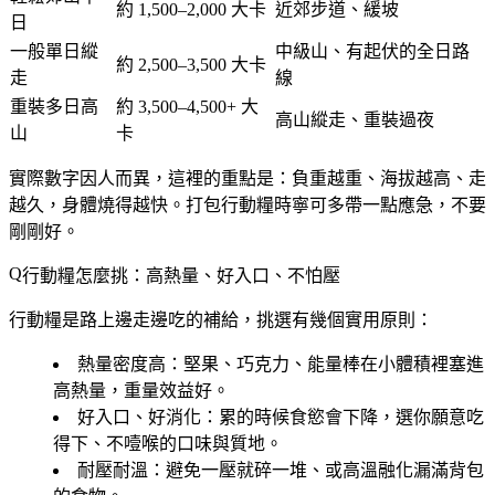
約 1,500–2,000 大卡
近郊步道、緩坡
日
一般單日縱
中級山、有起伏的全日路
約 2,500–3,500 大卡
走
線
重裝多日高
約 3,500–4,500+ 大
高山縱走、重裝過夜
山
卡
實際數字因人而異，這裡的重點是：
負重越重、海拔越高、走
越久，身體燒得越快
。打包行動糧時寧可多帶一點應急，不要
剛剛好。
行動糧怎麼挑：高熱量、好入口、不怕壓
行動糧是路上邊走邊吃的補給，挑選有幾個實用原則：
熱量密度高
：堅果、巧克力、能量棒在小體積裡塞進
高熱量，重量效益好。
好入口、好消化
：累的時候食慾會下降，選你願意吃
得下、不噎喉的口味與質地。
耐壓耐溫
：避免一壓就碎一堆、或高溫融化漏滿背包