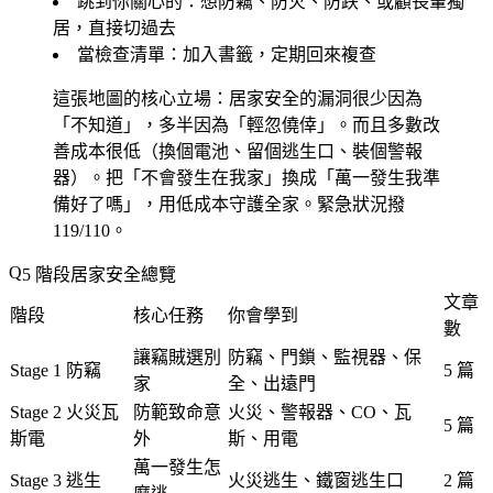
跳到你關心的
：想防竊、防火、防跌、或顧長輩獨
居，直接切過去
當檢查清單
：加入書籤，定期回來複查
這張地圖的核心立場：居家安全的漏洞很少因為
「不知道」，多半因為「輕忽僥倖」。而且多數改
善成本很低（換個電池、留個逃生口、裝個警報
器）。把「不會發生在我家」換成「萬一發生我準
備好了嗎」，用低成本守護全家。緊急狀況撥
119/110。
5 階段居家安全總覽
文章
階段
核心任務
你會學到
數
讓竊賊選別
防竊、門鎖、監視器、保
Stage 1 防竊
5 篇
家
全、出遠門
Stage 2 火災瓦
防範致命意
火災、警報器、CO、瓦
5 篇
斯電
外
斯、用電
萬一發生怎
Stage 3 逃生
火災逃生、鐵窗逃生口
2 篇