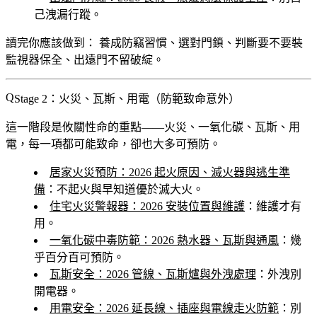
己洩漏行蹤。
讀完你應該做到：
養成防竊習慣、選對門鎖、判斷要不要裝
監視器保全、出遠門不留破綻。
Stage 2：火災、瓦斯、用電（防範致命意外）
這一階段是攸關性命的重點——火災、一氧化碳、瓦斯、用
電，每一項都可能致命，卻也大多可預防。
居家火災預防：2026 起火原因、滅火器與逃生準
備
：不起火與早知道優於滅大火。
住宅火災警報器：2026 安裝位置與維護
：維護才有
用。
一氧化碳中毒防範：2026 熱水器、瓦斯與通風
：幾
乎百分百可預防。
瓦斯安全：2026 管線、瓦斯爐與外洩處理
：外洩別
開電器。
用電安全：2026 延長線、插座與電線走火防範
：別