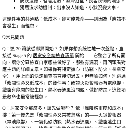
防跌沒做
：昏暗走道、濕滑浴室，長者跌倒的隱患。
獨居沒求助機制
：出事沒人知道，小狀況變大事。
這幾件事的共通點：低成本、卻可能救命——別因為「應該不
會發生」而輕忽。
常見問題
Q：這 20 篇該從哪篇開始？
如果你想系統性地一次盤點，直
接從 Stage 5 的
居家安全總檢查清單
開始——它整合了所有面
向，讓你分區檢查自家哪些做好了、哪些有漏洞，再回頭看對
應主題的詳細文章。如果你有特定擔心（防竊、防火、長輩安
全），用上面的快速檢查表直接切過去。但無論如何，別跳過
「攸關性命又低成本」的幾件事：確認火災警報器有電能響、
鐵窗有能開的逃生口、熱水器通風沒問題、做好防跌。這幾項
最救命也最常被輕忽。
Q：居家安全那麼多，該先做哪些？
依「風險嚴重度和成本」
排：第一優先是「攸關性命又常被忽略」的——火災警報器
（電池能響）、一氧化碳防範（熱水器通風）、鐵窗逃生口