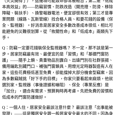
（火災開得了），這幾項可能致命卻常被輕忽；第二是「低成
本高效益」的——防竊習慣、防跌改造（開亮燈、防滑、移除
障礙、裝扶手）、換警報器電池，便宜卻很有效；第三才是專
業問題（線路、瓦斯管線）找合格人員、和要花錢的設備（保
全、監視器）。好消息是居家安全多數改善成本很低，相比可
能避免的災難很划算。從「攸關性命」和「低成本」兩類先下
手。
Q：防竊一定要花錢裝保全監視器嗎？
不一定，那不該是第一
步。居家防竊最有效、最便宜的是「習慣」和「基礎門窗防
護」——隨手上鎖、貴重物品別露白、出遠門別在社群張揚、
備用鑰匙別藏門口、補強門窗鎖具、用燈光定時器製造有人在
家。這些花費極低甚至免費，卻能擋掉大部分機會型竊案，因
為多數竊賊挑「好下手的目標」，你家只要看起來麻煩，他就
選別家。監視器（事後證據和嚇阻）、保全（專業反應）是
「加分」，適合有需求、預算夠時再考慮。先把免費的習慣和
低成本的門窗防護做好。
Q：一個人住，居家安全最該注意什麼？
最該注意「出事能被
發現」——這是獨居安全跟一般居家安全最大的不同。因為身