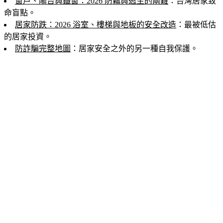
窗戶、陽台與鐵窗：2026 防竊與逃生的兩難
：台灣居家致
命盲點。
居家防跌：2026 浴室、樓梯與地板的安全改造
：最被低估
的居家投資。
防詐騙完整地圖
：居家安全之外的另一種自我保護。