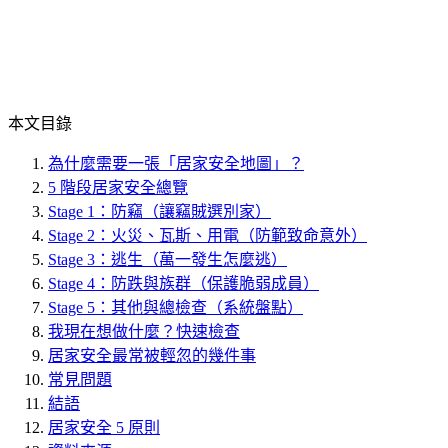
本文目錄
為什麼需要一張「居家安全地圖」？
5 階段居家安全總覽
Stage 1：防竊（讓竊賊選別家）
Stage 2：火災、瓦斯、用電（防範致命意外）
Stage 3：逃生（萬一發生怎麼逃）
Stage 4：防跌與族群（保護脆弱成員）
Stage 5：其他與總檢查（系統盤點）
我現在想做什麼？快速檢查
居家安全最常被輕忽的幾件事
常見問題
結語
居家安全 5 原則