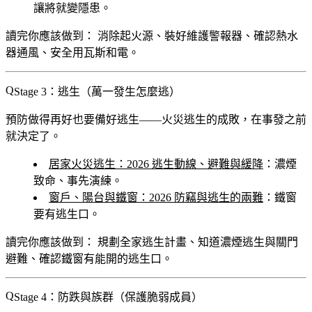
讓將就變隱患。
讀完你應該做到：
消除起火源、裝好維護警報器、確認熱水
器通風、安全用瓦斯和電。
Stage 3：逃生（萬一發生怎麼逃）
預防做得再好也要備好逃生——火災逃生的成敗，在事發之前
就決定了。
居家火災逃生：2026 逃生動線、避難與緩降
：濃煙
致命、事先演練。
窗戶、陽台與鐵窗：2026 防竊與逃生的兩難
：鐵窗
要有逃生口。
讀完你應該做到：
規劃全家逃生計畫、知道濃煙逃生與關門
避難、確認鐵窗有能開的逃生口。
Stage 4：防跌與族群（保護脆弱成員）