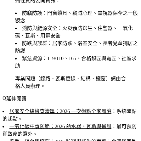
列性質的公開資訊：
防竊防護
：門窗鎖具、竊賊心理、監視器保全之一般
觀念
消防與能源安全
：火災預防逃生、住警器、一氧化
碳、瓦斯、用電安全
防跌與族群
：居家防跌、浴室安全、長者兒童獨居之
防護
緊急資源
：119/110、165、合格鎖匠與電匠、社區求
助
專業問題（線路、瓦斯管線、結構、鐵窗）請由合
格人員辦理。
延伸閱讀
居家安全總檢查清單：2026 一次盤點全家風險
：系統盤點
的起點。
一氧化碳中毒防範：2026 熱水器、瓦斯與通風
：最可預防
卻致命的意外。