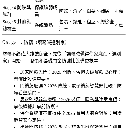
麼逃
Stage 4 防跌與
保護脆弱成
防跌、浴室、銀髮、獨居
4 篇
族群
員
Stage 5 其他與
包裹、鑰匙、租屋、總檢查
系統盤點
4 篇
總檢查
清單
Stage 1：防竊（讓竊賊選別家）
防竊不必花大錢裝保全，先從「讓竊賊覺得你家麻煩、選別
家」開始——習慣和基礎門窗防護比設備更根本。
居家防竊入門：2026 門窗、習慣與破解竊賊心理
：
習慣比設備重要。
門鎖怎麼選？2026 傳統、電子鎖與智慧鎖比較
：防
竊看整扇門。
居家監視器怎麼選？2026 裝哪、隱私與注意事項
：
事後證據非事前防護。
保全系統值不值得裝？2026 費用與適合對象
：用冷
靜替安心定價。
出遠門防竊：2026 長假、旅遊怎麼保護空屋
：別自