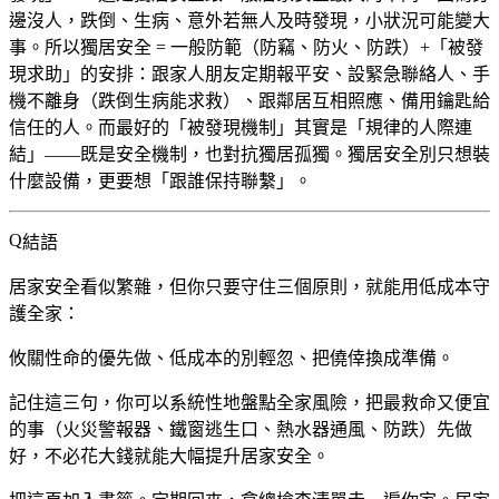
邊沒人，跌倒、生病、意外若無人及時發現，小狀況可能變大
事。所以獨居安全 = 一般防範（防竊、防火、防跌）+「被發
現求助」的安排：跟家人朋友定期報平安、設緊急聯絡人、手
機不離身（跌倒生病能求救）、跟鄰居互相照應、備用鑰匙給
信任的人。而最好的「被發現機制」其實是「規律的人際連
結」——既是安全機制，也對抗獨居孤獨。獨居安全別只想裝
什麼設備，更要想「跟誰保持聯繫」。
結語
居家安全看似繁雜，但你只要守住三個原則，就能用低成本守
護全家：
攸關性命的優先做、低成本的別輕忽、把僥倖換成準備。
記住這三句，你可以系統性地盤點全家風險，把最救命又便宜
的事（火災警報器、鐵窗逃生口、熱水器通風、防跌）先做
好，不必花大錢就能大幅提升居家安全。