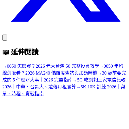
📖
延伸閱讀
→
0050 怎麼買？2026 元大台灣 50 完整投資教學
→
0050 年均
線怎麼看？2026 MA240 偏離度查詢與加碼時機
→
30 歲前要完
成的 5 件理財大事｜2026 完整指南
→
5G 吃到飽三家電信比較
2026｜中華、台哥大、遠傳月租實算
→
5K 10K 訓練 2026｜菜
單、時程、實戰指南