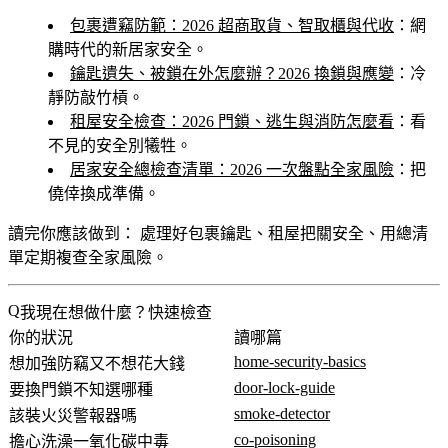
包裹遭竊防範：2026 超商取貨、智取櫃與代收
：網
購時代的新居家安全。
鑰匙遺失、被鎖在外怎麼辦？2026 換鎖與應變
：冷
靜防敲竹槓。
租屋安全檢查：2026 門鎖、逃生與消防怎麼看
：看
不見的安全別犧牲。
居家安全總檢查清單：2026 一次盤點全家風險
：把
僥倖換成準備。
讀完你應該做到：
處理好包裹鑰匙、租屋把關安全、用總清
單定期複查全家風險。
我現在想做什麼？快速檢查
你的狀況
讀哪篇
home-security-basics
想加強防竊又不想花大錢
door-lock-guide
要換門鎖不知選哪種
smoke-detector
該裝火災警報器嗎
co-poisoning
擔心洗澡一氧化碳中毒