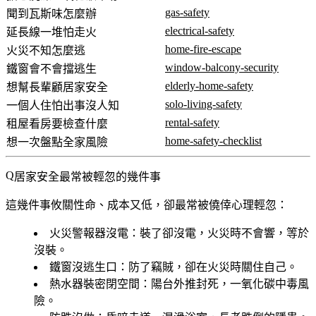
gas-safety
聞到瓦斯味怎麼辦
electrical-safety
延長線一堆怕走火
home-fire-escape
火災不知怎麼逃
window-balcony-security
鐵窗會不會擋逃生
elderly-home-safety
想幫長輩顧居家安全
solo-living-safety
一個人住怕出事沒人知
rental-safety
租屋看房要檢查什麼
home-safety-checklist
想一次盤點全家風險
居家安全最常被輕忽的幾件事
這幾件事攸關性命、成本又低，卻最常被僥倖心理輕忽：
火災警報器沒電
：裝了卻沒電，火災時不會響，等於
沒裝。
鐵窗沒逃生口
：防了竊賊，卻在火災時關住自己。
熱水器裝密閉空間
：陽台外推封死，一氧化碳中毒風
險。