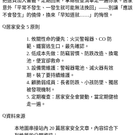
把這頁加入書籤。定期回來，拿總檢查清單走一遍你家。居家
意外「平常不發生、一發生就可能無法挽回」——別讓「應該
不會發生」的僥倖，換來「早知道就……」的悔恨。
居家安全 5 原則
攸關性命的優先
：火災警報器、CO 防
範、鐵窗逃生口，最先確認。
低成本先做
：防竊習慣、防跌改造、換電
池，便宜卻救命。
設備需維護
：警報器電池、滅火器有效
期，裝了要持續維護。
顧脆弱成員
：長者防跌、小孩防墜、獨居
被發現機制。
定期複查
：居家安全會變動，當定期健檢
走一遍。
資料來源
本地圖串接站內 20 篇居家安全文章，內容綜合下