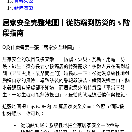
資料來源
延伸閱讀
居家安全完整地圖｜從防竊到防災的 5 階
段指南
為什麼需要一張「居家安全地圖」？
居家安全的項目又多又散——防竊、火災、瓦斯、用電、防
跌、逃生，還有長者小孩獨居的特殊需求。多數人只在看到新
聞（某某火災、某某闖空門）時擔心一下，卻從沒系統性地盤
點過自家的風險，導致該裝的警報器沒裝、鐵窗沒逃生口、熱
水器通風有疑慮卻不知道。而居家意外的特質是「平常不發
生、一發生就可能無法挽回」，最怕的就是這種僥倖與輕忽。
這張地圖把 faqs.tw 站內
20 篇居家安全文章
，依照
5 個階段
排好順序。你可以：
從頭讀到尾
：系統性地把全家居家安全一次盤點