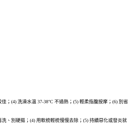
) 洗澡水溫 37-38°C 不過熱；(5) 輕柔指腹按摩；(6) 別省
再洗、別硬摳；(4) 用軟梳輕梳慢慢去除；(5) 持續惡化或發炎就