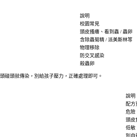
說明
校園常見
頭皮搔癢、看到蟲 / 蟲卵
含除蟲菊精 / 派美斯林等
物理移除
防交叉感染
殺蟲卵
頭碰頭就傳染，別給孩子壓力，正確處理即可。
說明
配方
危險
頭皮
低敏
別自