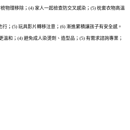
密梳物理移除；(4) 家人一起檢查防交叉感染；(5) 枕套衣物高溫
瀏海也行；(5) 玩具影片轉移注意；(6) 漸進累積讓孩子有安全感。
需更溫和；(4) 避免成人染燙劑、造型品；(5) 有需求諮詢專業；