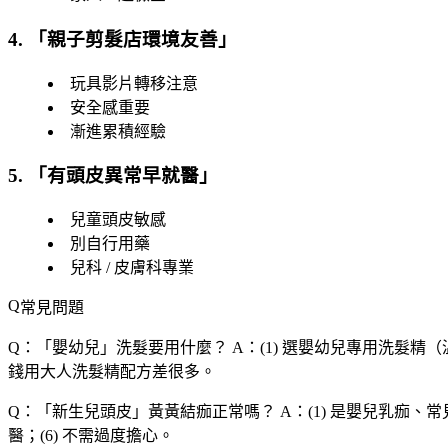
4. 「
親子剪髮店環境友善
」
玩具影片轉移注意
安全感重要
漸進累積經驗
5. 「
有頭皮異常早就醫
」
兒童頭皮敏感
別自行用藥
兒科 / 皮膚科專業
常見問題
Q：「
嬰幼兒
」洗髮要用什麼？
A：(1) 選嬰幼兒專用洗髮精（溫
錢用大人洗髮精配方差很多。
Q：「
新生兒頭皮
」黃黃結痂正常嗎？
A：(1) 是嬰兒乳痂、
醫；(6) 不需過度擔心。