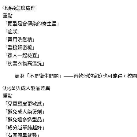
頭蝨怎麼處理
重點
「
頭蝨是會傳染的寄生蟲
」
「
症狀
」
「
藥用洗髮精
」
「
蝨梳細密梳
」
「
家人一起檢查
」
「
枕套衣物高溫洗
」
頭蝨「
不是衛生問題
」——再乾淨的家庭也可能得，校園
兒童與成人髮品差異
重點
「
兒童頭皮更敏感
」
「
避免成人染燙劑
」
「
避免過多造型品
」
「
成分越單純越好
」
「
有問題早就醫
」