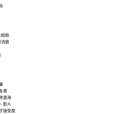
過熱
性結痂
然消退
除
量
友善
修瀏海
、影片
子接受度