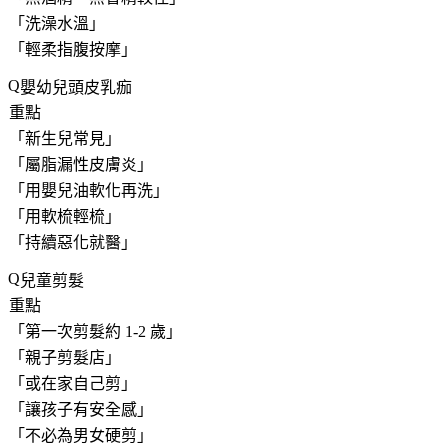
「
洗澡水溫
」
「
輕柔指腹按摩
」
嬰幼兒頭皮乳痂
重點
「
新生兒常見
」
「
屬脂漏性皮膚炎
」
「
用嬰兒油軟化再洗
」
「
用軟梳輕梳
」
「
持續惡化就醫
」
兒童剪髮
重點
「
第一次剪髮約 1-2 歲
」
「
親子剪髮店
」
「
或在家自己剪
」
「
讓孩子有安全感
」
「
不必為男女硬剪
」