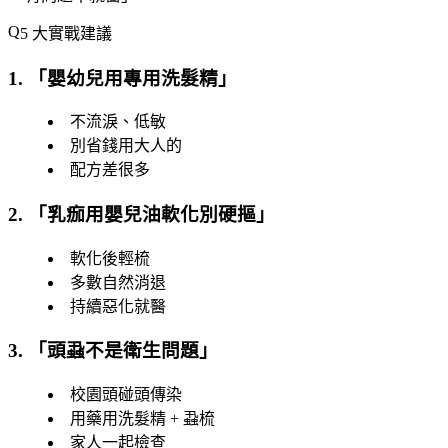
5 大實戰建議
1. 「
嬰幼兒用專用洗髮精
」
不流淚、低敏
別省錢用大人的
配方差很多
2. 「
乳痂用嬰兒油軟化別硬摳
」
軟化後輕梳
多數自然消退
持續惡化就醫
3. 「
頭蝨不是衛生問題
」
校園頭碰頭傳染
用藥用洗髮精 + 蝨梳
家人一起檢查