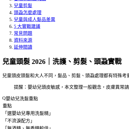
兒童剪髮
頭蝨怎麼處理
兒童與成人髮品差異
5 大實戰建議
常見問題
資料來源
延伸閱讀
兒童頭髮 2026｜洗護、剪髮、頭蝨實戰
兒童頭皮頭髮和大人不同，髮品、剪髮、頭蝨處理都有特殊考量。
提醒：嬰幼兒頭皮敏感，本文整理一般觀念，皮膚異常請就
嬰幼兒洗髮重點
重點
「
選嬰幼兒專用洗髮精
」
「
不流淚配方
」
「
無酒精、無香精較佳
」