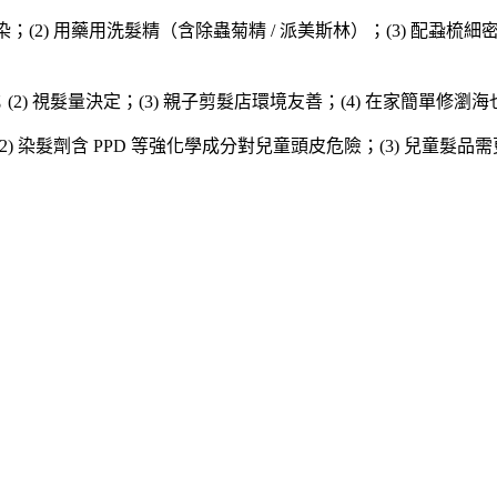
；(2) 用藥用洗髮精（含除蟲菊精 / 派美斯林）；(3) 配蝨梳細
 歲；(2) 視髮量決定；(3) 親子剪髮店環境友善；(4) 在家簡單修
(2) 染髮劑含 PPD 等強化學成分對兒童頭皮危險；(3) 兒童髮品