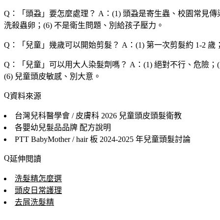
Q：「
頭蝨
」要怎麼處理？
A：(1) 頭蝨是寄生蟲、校園常見傳染
洗殺蟲卵；(6) 不是衛生問題、別給孩子壓力。
Q：「
兒童
」幾歲可以開始剪髮？
A：(1) 第一次剪髮約 1-2
Q：「
兒童
」可以用大人染髮劑嗎？
A：(1) 絕對不行、危險；
(6) 兒童頭皮敏感、別大意。
資料來源
台灣兒科醫學會 / 皮膚科
2026 兒童頭皮頭髮衛教
各嬰幼兒髮品品牌
配方說明
PTT BabyMother / hair 板
2024-2025 年兒童頭髮討論
延伸閱讀
洗髮精怎麼選
頭皮日常護理
去屑洗髮精