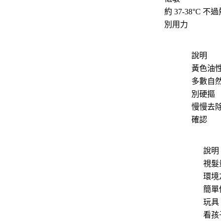
約 37-38°C 不
別用力
說明
黃色油
多數自
別硬摳
慢慢去
確認
說明
視髮
環境
簡單
玩具
看孩