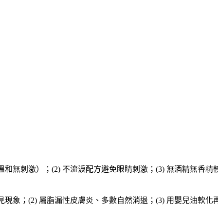
和無刺激）；(2) 不流淚配方避免眼睛刺激；(3) 無酒精無香精較佳；(4
常見現象；(2) 屬脂漏性皮膚炎、多數自然消退；(3) 用嬰兒油軟化