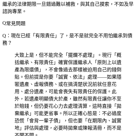
繼承的法律期限一旦錯過難以補救，與其自己摸索，不如及早
諮詢專業。
常見問題
Q：現在已經「有限責任」了，是不是就完全不用怕繼承到債
務？
大致上是，但不能完全「擺爛不處理」。現行「概
括繼承、有限責任」確實保護繼承人「原則上以遺
產為限還債」，不會像過去那樣被迫用自己的錢倒
貼。但前提是你要「誠實、依法」處理——如果隱
匿遺產、虛報債務、或在搞清楚狀況前就任意花
用、處分遺產，可能會喪失有限責任的保護。此
外，若遺產明顯債大於產，雖然有限責任讓你不至
於賠錢，但仍要花心力去處理清算，這時直接「拋
棄繼承」可能更省事。所以正確心態是：不必過度
恐慌「會背一輩子債」，但也要「在期限內、誠實
地」評估與處理，必要時拋棄或陳報清冊，而不是
不聞不問。