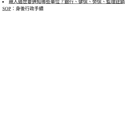
親人過世要通知哪些單位？銀行、健保、勞保、監理註銷
SOP
：身後行政手續