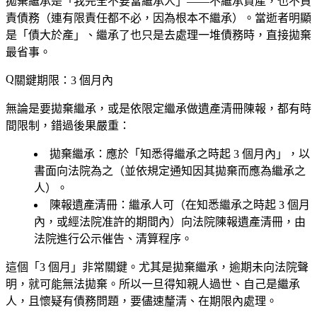
拋棄繼承
是「我完全不要當繼承人」——不繼承資產，也不負
責債務（連有限責任都不必，因為根本不繼承）。當逝者明顯
是「債大於產」、繼承了也只是去處理一堆債務時，直接拋棄
最省事。
關鍵期限：3 個月內
無論是要拋棄繼承，或是依限定繼承做遺產清冊陳報，都有
時
間限制
，錯過後果嚴重：
拋棄繼承
：應於「知悉得繼承之時起
3 個月內
」，以
書面向
法院
為之（並依規定通知因其拋棄而應為繼承之
人）。
陳報遺產清冊
：繼承人可（在知悉繼承之時起 3 個月
內，或經法院准許的期間內）向法院
陳報遺產清冊
，由
法院進行公示催告、清算程序。
這個「
3 個月
」非常關鍵。尤其是拋棄繼承，逾期未向法院聲
明，就可能無法拋棄。所以一旦得知親人過世、自己是繼承
人，且懷疑有債務問題，要儘速釐清、在期限內處理。