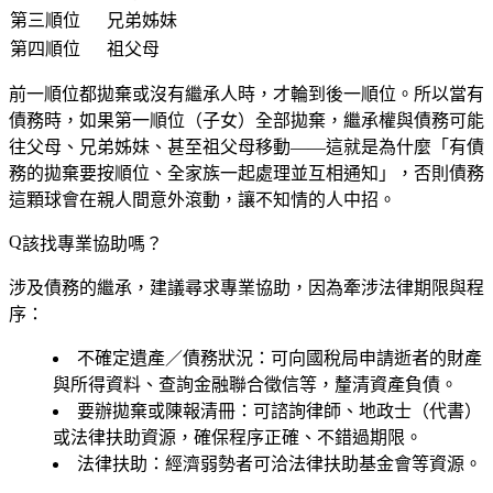
第三順位
兄弟姊妹
第四順位
祖父母
前一順位都拋棄或沒有繼承人時，才輪到後一順位。所以當有
債務時，如果第一順位（子女）全部拋棄，繼承權與債務可能
往父母、兄弟姊妹、甚至祖父母移動——這就是為什麼「有債
務的拋棄要按順位、全家族一起處理並互相通知」，否則債務
這顆球會在親人間意外滾動，讓不知情的人中招。
該找專業協助嗎？
涉及債務的繼承，建議尋求專業協助，因為牽涉法律期限與程
序：
不確定遺產／債務狀況
：可向國稅局申請逝者的財產
與所得資料、查詢金融聯合徵信等，釐清資產負債。
要辦拋棄或陳報清冊
：可諮詢律師、地政士（代書）
或法律扶助資源，確保程序正確、不錯過期限。
法律扶助
：經濟弱勢者可洽法律扶助基金會等資源。