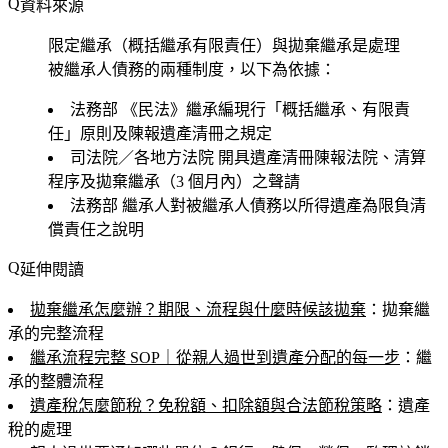
資料來源
限定繼承（概括繼承有限責任）與拋棄繼承是處理
被繼承人債務的兩種制度，以下為依據：
法務部
《民法》繼承編現行「概括繼承、有限責
任」原則及陳報遺產清冊之規定
司法院／各地方法院
開具遺產清冊陳報法院、清算
程序及拋棄繼承（3 個月內）之聲請
法務部
繼承人對被繼承人債務以所得遺產為限負清
償責任之說明
延伸閱讀
拋棄繼承怎麼辦？期限、流程與什麼時候該拋棄
：拋棄繼
承的完整流程
繼承流程完整 SOP｜從親人過世到遺產分配的每一步
：繼
承的整體流程
遺產稅怎麼節稅？免稅額、扣除額與合法節稅策略
：遺產
稅的處理