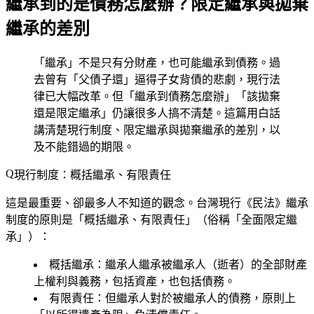
繼承到的是債務怎麼辦？限定繼承與拋棄
繼承的差別
「繼承」不是只有分財產，也可能繼承到債務。過
去曾有「父債子還」逼得子女背債的悲劇，現行法
律已大幅改革。但「繼承到債務怎麼辦」「該拋棄
還是限定繼承」仍讓很多人搞不清楚。這篇用白話
講清楚現行制度、限定繼承與拋棄繼承的差別，以
及不能錯過的期限。
現行制度：概括繼承、有限責任
這是最重要、卻最多人不知道的觀念。台灣現行《民法》繼承
制度的原則是「
概括繼承、有限責任
」（俗稱「全面限定繼
承」）：
概括繼承
：繼承人繼承被繼承人（逝者）的全部財產
上權利與義務，包括資產，也包括債務。
有限責任
：但繼承人對於被繼承人的債務，原則上