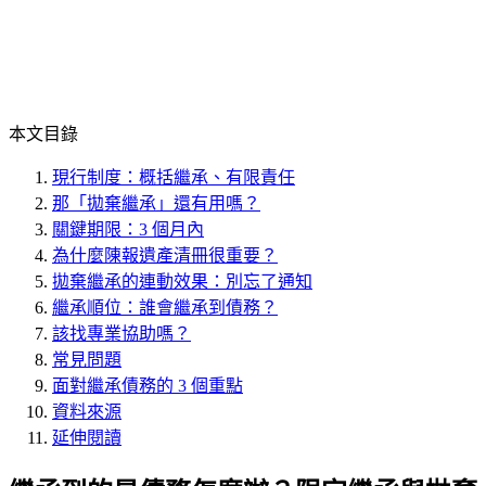
本文目錄
現行制度：概括繼承、有限責任
那「拋棄繼承」還有用嗎？
關鍵期限：3 個月內
為什麼陳報遺產清冊很重要？
拋棄繼承的連動效果：別忘了通知
繼承順位：誰會繼承到債務？
該找專業協助嗎？
常見問題
面對繼承債務的 3 個重點
資料來源
延伸閱讀