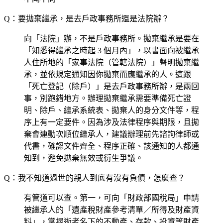
Q：要拋棄繼承，是去戶政事務所還是法院辦？
向「法院」辦，不是戶政事務所。拋棄繼承是要在
「知悉得繼承之時起 3 個月內」，以書面向被繼承
人住所地的「家事法院（管轄法院）」聲明拋棄繼
承，並依規定通知因你拋棄而應繼承的人。這跟
「死亡登記（除戶）」是去戶政事務所辦，是兩回
事，別跑錯地方。辦理拋棄繼承需要準備死亡證
明、除戶、繼承系統表、拋棄人的身分文件等，程
序上有一定要件。因為涉及法律程序與期限，且拋
棄會連動次順位繼承人，建議辦理前先諮詢律師或
代書，確認文件齊全、程序正確、該通知的人都通
知到，避免拋棄無效或衍生爭議。
Q：我不知道過世的親人到底有沒有負債，怎麼查？
有管道可以查。第一，可向「財政部國稅局」申請
被繼承人的「遺產稅財產參考清單／所得及財產資
料」，掌握逝者名下的不動產、存款、投資等財產