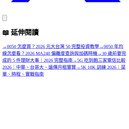
📖
延伸閱讀
→
0050 怎麼買？2026 元大台灣 50 完整投資教學
→
0050 年均
線怎麼看？2026 MA240 偏離度查詢與加碼時機
→
30 歲前要完
成的 5 件理財大事｜2026 完整指南
→
5G 吃到飽三家電信比較
2026｜中華、台哥大、遠傳月租實算
→
5K 10K 訓練 2026｜菜
單、時程、實戰指南