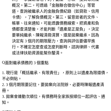
概況。第二，可透過「金融聯合徵信中心」等管
道，查詢被繼承人的金融負債紀錄（如貸款、信用
卡債），了解負債概況。第三，留意逝者的文件、
帳單、往來通知，可能透露債務線索。把資產和負
債都查清楚後，才能判斷「遺產是正是負」，決定
要單純繼承、陳報清冊清算、還是拋棄繼承。因為
決定有 3 個月的期限壓力，查詢與評估要儘早進
行。不確定怎麼查或怎麼判斷時，諮詢律師、代書
或法律扶助資源能幫你釐清。
面對繼承債務的 3 個重點
現行是「概括繼承、有限責任」
，原則上以遺產為限還債，
不必倒貼。
3 個月期限要記住
，要拋棄向法院辦、必要時陳報遺產清
冊。
拋棄會連動次順位
，有債務時全家族按順位一起評估、通
知。