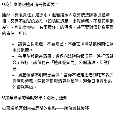
為什麼陳報遺產清冊很重要？
雖然「有限責任」是原則，但若繼承人沒有依法陳報遺產清
冊、又有不誠實的處理（如隱匿遺產、虛報債務、不當花用遺
產），可能會喪失「有限責任」的保護，甚至要對債務負更重
的責任。所以：
誠實面對遺產
：不要隱匿、不要在搞清楚債務前任意
處分遺產。
善用陳報遺產清冊
：透過向法院陳報清冊、進行清算
公示程序，讓債務在「遺產範圍內」公開清理，保護自
己。
資產債務不明時更要做
：當你不確定逝者到底有多少
資產與債務，陳報清冊與清算能釐清，避免日後冒出來
的債務爭議。
拋棄繼承的連動效果：別忘了通知
拋棄繼承有個常被忽略的重點——
順位會往後移
：