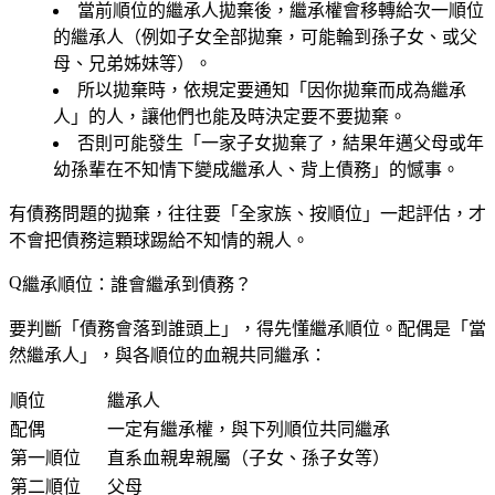
當前順位的繼承人拋棄後，繼承權會移轉給
次一順位
的繼承人（例如子女全部拋棄，可能輪到孫子女、或父
母、兄弟姊妹等）。
所以拋棄時，依規定要通知「因你拋棄而成為繼承
人」的人，讓他們也能及時決定要不要拋棄。
否則可能發生「一家子女拋棄了，結果年邁父母或年
幼孫輩在不知情下變成繼承人、背上債務」的憾事。
有債務問題的拋棄，往往要「全家族、按順位」一起評估
，才
不會把債務這顆球踢給不知情的親人。
繼承順位：誰會繼承到債務？
要判斷「債務會落到誰頭上」，得先懂繼承順位。配偶是「當
然繼承人」，與各順位的血親共同繼承：
順位
繼承人
配偶
一定有繼承權，與下列順位共同繼承
第一順位
直系血親卑親屬（子女、孫子女等）
第二順位
父母