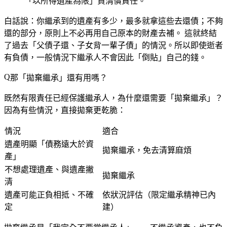
「
以所得遺產為限
」負清償責任。
白話說：
你繼承到的遺產有多少，最多就拿這些去還債；不夠
還的部分，原則上不必再用自己原本的財產去補。
這就終結
了過去「父債子還、子女背一輩子債」的情況。所以即使逝者
有負債，一般情況下繼承人不會因此「倒貼」自己的錢。
那「拋棄繼承」還有用嗎？
既然有限責任已經保護繼承人，為什麼還需要「拋棄繼承」？
因為有些情況，
直接拋棄更乾脆
：
情況
適合
遺產明顯「債務遠大於資
拋棄繼承，免去清算麻煩
產」
不想處理遺產、與遺產撇
拋棄繼承
清
遺產可能正負相抵、不確
依狀況評估（限定繼承精神已內
定
建）