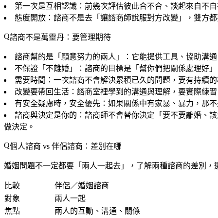
第一次是互相認識
：前幾次評估彼此合不合、談起來自不自
態度開放
：諮商不是去「讓諮商師說服對方改變」，雙方都
諮商不是萬靈丹：要管理期待
諮商幫的是「願意努力的兩人」
：它能提供工具、協助溝通
不保證「不離婚」
：諮商的目標是「幫你們把關係處理好」
需要時間
：一次諮商不會解決累積已久的問題，要有持續的
改變要帶回生活
：諮商室裡學到的溝通與理解，要實際練習
有安全疑慮時，安全優先
：如果關係中有家暴、暴力，那不
諮商與決定是你的
：諮商師不會替你決定「要不要離婚、該
做決定。
個人諮商 vs 伴侶諮商：差別在哪
婚姻問題不一定都要「兩人一起去」，了解兩種諮商的差別，
比較
伴侶／婚姻諮商
對象
兩人一起
焦點
兩人的互動、溝通、關係