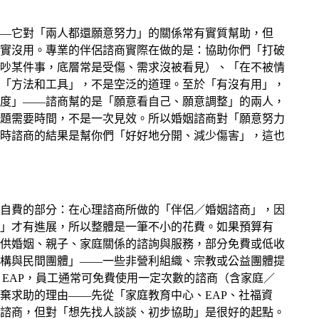
—它對「兩人都還願意努力」的關係常有實質幫助，但
實沒用。專業的伴侶諮商實際在做的是：協助你們「打破
吵某件事，底層常是受傷、需求沒被看見）、「在不被情
「方法和工具」，不是空泛的道理。至於「有沒有用」，
度」——諮商幫的是「願意看自己、願意調整」的兩人，
題需要時間，不是一次見效。所以婚姻諮商對「願意努力
時諮商的結果是幫你們「好好地分開、減少傷害」，這也
自費的部分：在心理諮商所做的「伴侶／婚姻諮商」，因
」才有進展，所以整體是一筆不小的花費。如果預算有
供婚姻、親子、家庭關係的諮詢與服務，部分免費或低收
構與民間團體」——一些非營利組織、宗教或公益團體提
 EAP，員工通常可免費使用一定次數的諮商（含家庭／
棄求助的理由——先從「家庭教育中心、EAP、社福資
諮商，但對「想先找人談談、初步協助」是很好的起點。