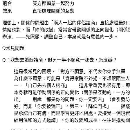
適合
雙方都願意一起努力
效果
直接處理關係的互動
理想上，關係的問題由「兩人一起的伴侶諮商」直接處理最好
情緒應對，而「你的改變」常常會帶動關係的正向變化（關係
辦法」——先照顧、調整自己，本身就是有意義的一步。
常見問題
Q：我想去婚姻諮商，但另一半不願意一起去，怎麼辦？
這是很常見的困境，「對方不願意」不代表你束手無策—
為什麼不願意：可能是「覺得家醜不外揚、不想跟陌生人
一，「自己先去個人諮商」——這非常重要也很有用：即
本身就可能帶動關係的正向變化（關係是互動的，一方的
出」——別說「都是你的問題、你一定要去」（會引發防
好」而非「你要被矯正」。第三，「降低門檻」——提議
是承認自己有病，而是學習更好地相處。要接受一個現實
續用溫和的方式邀請」。你的改變和成長，往往是撬動關