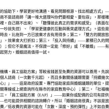
的協助下，學習更好地溝通、看見問題根源、找出相處方式」—
商不是諮商師「講一堆大道理叫你們要相愛、要包容」，那樣確
裡，自己跳不出來）、「聽懂彼此真正的需求和感受」（表面在
一吵就失控）、「學習更健康的互動與衝突處理方式」。這些是
時去，比拖到一方已放棄才去有用得多；第二，「雙方的開放態
」，效果會大打折扣；第三，「投入與持續」——累積已久的問
）；但它不是魔法，不保證一定能「修好」或「不離婚」——有
起努力，婚姻諮商值得一試。
機構、員工協助方案」等較省錢甚至免費的資源可以善用。先說
個人諮商（一次數千元起），而且多數關係議題需要「持續幾次
心』」——這是政府設置、專門協助家庭與婚姻議題的單位，提
關專線或上網查詢所在縣市的家庭教育中心）；第二，「社福機
三，「員工協助方案（EAP）」——如果你或配偶的公司有提供
—也可能提供相關的諮詢轉介。所以「婚姻諮商很貴」不該是放
費／低收費的資源可能在「次數、深度、預約彈性」上不如自費