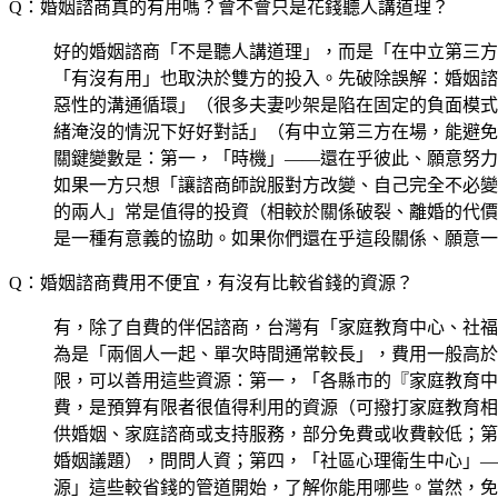
Q：婚姻諮商真的有用嗎？會不會只是花錢聽人講道理？
好的婚姻諮商「不是聽人講道理」，而是「在中立第三方
「有沒有用」也取決於雙方的投入。先破除誤解：婚姻諮
惡性的溝通循環」（很多夫妻吵架是陷在固定的負面模式
緒淹沒的情況下好好對話」（有中立第三方在場，能避免
關鍵變數是：第一，「時機」——還在乎彼此、願意努力
如果一方只想「讓諮商師說服對方改變、自己完全不必變
的兩人」常是值得的投資（相較於關係破裂、離婚的代價
是一種有意義的協助。如果你們還在乎這段關係、願意一
Q：婚姻諮商費用不便宜，有沒有比較省錢的資源？
有，除了自費的伴侶諮商，台灣有「家庭教育中心、社福
為是「兩個人一起、單次時間通常較長」，費用一般高於
限，可以善用這些資源：第一，「各縣市的『家庭教育中
費，是預算有限者很值得利用的資源（可撥打家庭教育相
供婚姻、家庭諮商或支持服務，部分免費或收費較低；第
婚姻議題），問問人資；第四，「社區心理衛生中心」—
源」這些較省錢的管道開始，了解你能用哪些。當然，免