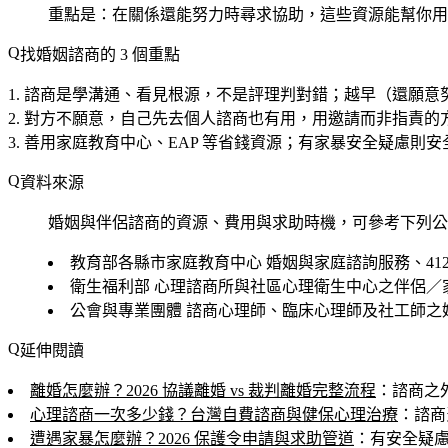
重點是：在關係還能努力時尋求協助，這些資源能幫你用
找婚姻諮商的 3 個重點
諮商是學溝通、看見根源，不是評理判對錯
；越早（還願意
對方不願意，自己先去個人諮商也有用
，用邀請而非指責的
善用家庭教育中心、EAP 等省錢資源
；有家暴安全疑慮則安全
資料來源
婚姻與伴侶諮商的資源、費用與求助時機，可參考下列公
教育部各縣市家庭教育中心
婚姻與家庭諮詢服務、412-
衛生福利部
心理諮商所與社區心理衛生中心之伴侶／
公會與專業團體
諮商心理師、臨床心理師及社工師之
延伸閱讀
離婚怎麼辦？2026 協議離婚 vs 裁判離婚完整流程
：諮商之
心理諮商一次多少錢？台灣自費諮商與健保心理治療
：諮商
遭遇家暴怎麼辦？2026 保護令申請與求助管道
：有安全疑