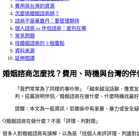
費用與台灣的資源
怎麼挑婚姻諮商師？
諮商不是萬靈丹：要管理期待
個人諮商 vs 伴侶諮商：差別在哪
常見問題
找婚姻諮商的 3 個重點
資料來源
延伸閱讀
婚姻諮商怎麼找？費用、時機與台灣的伴
「我們常常為了同樣的事吵架」「越來越沒話聊、像室友
判。這篇說明伴侶／婚姻諮商在做什麼、什麼時機找最好
提醒：本文為一般資訊。若關係中有家暴、暴力或安全疑慮
婚姻諮商在做什麼？不是「評理、判對錯」
很多人對婚姻諮商有誤解，以為是「找個人來評評理、判誰對