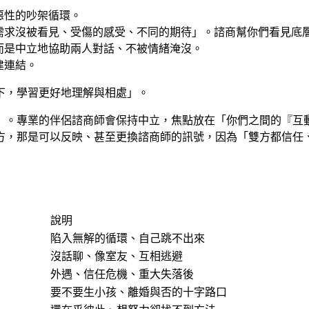
惡性的吵架循環。
需求沒被看見、受傷的感受、不同的期待」。諮商幫你們看見底
而是中立地協助兩人對話、不被情緒淹沒。
建連結。
下，學習更好地理解與相處
」。
」。專業的伴侶諮商師會保持中立，焦點放在「你們之間的『互
方，那是可以反映、甚至更換諮商師的訊號，因為「雙方都信任
說明
陷入無解的循環、自己跳不出來
沒話聊、像室友、互相逃避
外遇、信任危機、重大失落後
要不要生小孩、離婚與否的十字路口