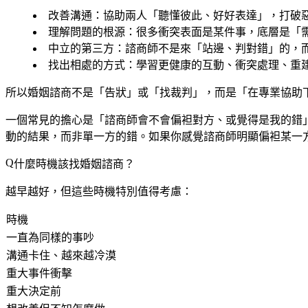
改善溝通
：協助兩人「聽懂彼此、好好表達」，打破
理解問題的根源
：很多衝突表面是某件事，底層是「
中立的第三方
：諮商師不是來「站邊、判對錯」的，
找出相處的方式
：學習更健康的互動、衝突處理、重
所以婚姻諮商不是「告狀」或「找裁判」，而是「
在專業協助
一個常見的擔心是「諮商師會不會偏袒對方、或覺得是我的錯
動的結果，而非單一方的錯。如果你感覺諮商師明顯偏袒某一
什麼時機該找婚姻諮商？
越早越好，但這些時機特別值得考慮：
時機
一直為同樣的事吵
溝通卡住、越來越冷漠
重大事件衝擊
重大決定前