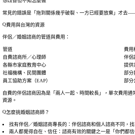
想改善但不知怎麼做
常見的錯誤是「拖到關係幾乎破裂、一方已經要放棄」才去
—
費用與台灣的資源
伴侶／婚姻諮商的管道與費用：
管道
費用
自費諮商所／心理師
伴侶
各縣市家庭教育中心
提供
社福機構、民間團體
部分
員工協助方案（EAP）
部分
自費的伴侶諮商因為是「兩人一起、時間較長」，單次費用通
資源。
怎麼挑婚姻諮商師？
找有伴侶／婚姻諮商專長的
：伴侶諮商和個人諮商不同，找
兩人都覺得自在、信任
：諮商有效的關鍵之一是「你們都信