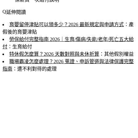
延伸閱讀
育嬰留停津貼可以領多少？2026 最新規定與申請方式
：產
假後的育嬰津貼
勞保給付完整指南 2026｜生育/傷病/失能/老年/死亡五大給
付
：生育給付
特休假怎麼算？2026 天數對照與未休折算
：其他假別權益
職場霸凌怎麼處理？2026 蒐證、申訴管道與法律保護完整
指南
：遭不利對待的處理