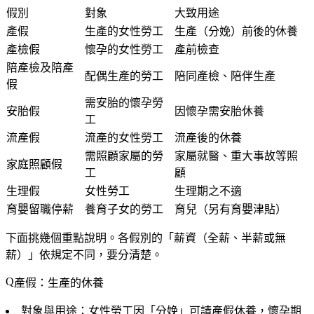
假別
對象
大致用途
產假
生產的女性勞工
生產（分娩）前後的休養
產檢假
懷孕的女性勞工
產前檢查
陪產檢及陪產
配偶生產的勞工
陪同產檢、陪伴生產
假
需安胎的懷孕勞
安胎假
因懷孕需安胎休養
工
流產假
流產的女性勞工
流產後的休養
需照顧家屬的勞
家屬就醫、重大事故等照
家庭照顧假
工
顧
生理假
女性勞工
生理期之不適
育嬰留職停薪
養育子女的勞工
育兒（另有育嬰津貼）
下面挑幾個重點說明。各假別的「薪資（全薪、半薪或無
薪）」依規定不同，要分清楚。
產假：生產的休養
對象與用途
：女性勞工因「分娩」可請產假休養，懷孕期