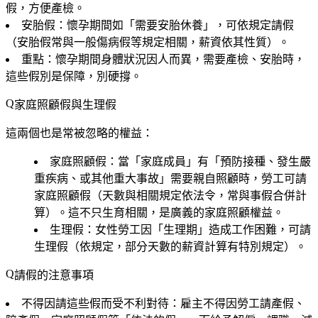
假，方便產檢。
安胎假
：懷孕期間如「需要安胎休養」，可依規定請假
（安胎假常與一般傷病假等規定相關，薪資依其性質）。
重點
：懷孕期間身體狀況因人而異，需要產檢、安胎時，
這些假別是保障，別硬撐。
家庭照顧假與生理假
這兩個也是常被忽略的權益：
家庭照顧假
：當「家庭成員」有「預防接種、發生嚴
重疾病、或其他重大事故」需要親自照顧時，勞工可請
家庭照顧假（天數與相關規定依法令，常與事假合併計
算）。這不只生育相關，是廣義的家庭照顧權益。
生理假
：女性勞工因「生理期」造成工作困難，可請
生理假（依規定，部分天數的薪資計算有特別規定）。
請假的注意事項
不得因請這些假而受不利對待
：雇主不得因勞工請產假、