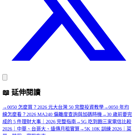
📖
延伸閱讀
→
0050 怎麼買？2026 元大台灣 50 完整投資教學
→
0050 年均
線怎麼看？2026 MA240 偏離度查詢與加碼時機
→
30 歲前要完
成的 5 件理財大事｜2026 完整指南
→
5G 吃到飽三家電信比較
2026｜中華、台哥大、遠傳月租實算
→
5K 10K 訓練 2026｜菜