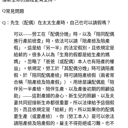
常見問題
Q：先生（配偶）在太太生產時，自己也可以請假嗎？
可以——勞工在「配偶分娩」時，以及「陪同配偶
進行產前檢查」時，依法可以請「陪產檢及陪產
假」，這是給『另一半』的法定假別，且依規定是
給薪的。很多人以為「生育的假都是給生產的媽
媽」，忽略了「爸爸（或配偶）本人也有陪產的權
益」。依規定，勞工於「其配偶分娩」時可請陪產
假、於「陪同配偶產檢」時可請陪產檢假（兩者常
合稱「陪產檢及陪產假」），用途是讓配偶能「陪
伴另一半產檢、陪伴生產、以及產後初期的照顧協
助」——這對產婦的身心、新生兒的照顧、以及夫
妻共同迎接新生命都很重要，所以法律給予這個假
別，而且依規定是「給薪」的。所以如果你的配偶
要生產（或要產檢），你（勞工本人）是可以依法
請陪產檢及陪產假的，雇主不得拒絕或刁難，也不