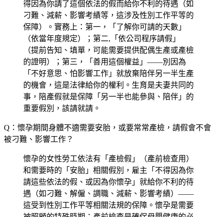
得因為你請了這個依法的假而給你不利的待遇（如
刁難、減薪、影響考績等，這涉及性別工作平等的
保障）。實務上：第一，「了解你可請的天數」
（依當年度規定）；第二,「依公司程序請假」
（提前告知、填單，可能需要提供配偶生產或產檢
的證明）；第三，「善用這個權益」——別因為
「不好意思、怕影響工作」就放棄陪伴另一半生產
的機會，這是法律給你的權利。生育是夫妻共同的
事，陪產假就是保障「另一半也能參與、陪伴」的
重要假別，該請就請。
Q：懷孕期間身體不適需要安胎，或要常常產檢，請假會不會
被刁難、影響工作？
懷孕的女性勞工依法有「產檢假」（產前檢查用）
和需要時的「安胎」相關假別，雇主「不得因為你
請這些依法的假、或因為你懷孕」就給你不利的待
遇（如刁難、解僱、調職、減薪、影響考績）——
這受到性別工作平等相關法規的保障。懷孕是需要
被照顧的特殊時期：產前檢查是確保母嬰健康的必