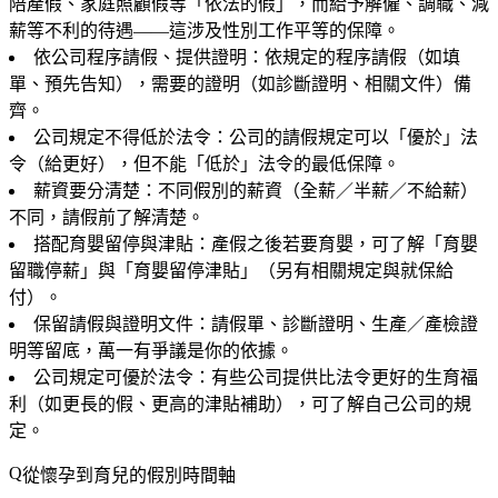
陪產假、家庭照顧假等「依法的假」，而給予解僱、調職、減
薪等不利的待遇——這涉及性別工作平等的保障。
依公司程序請假、提供證明
：依規定的程序請假（如填
單、預先告知），需要的證明（如診斷證明、相關文件）備
齊。
公司規定不得低於法令
：公司的請假規定可以「優於」法
令（給更好），但不能「低於」法令的最低保障。
薪資要分清楚
：不同假別的薪資（全薪／半薪／不給薪）
不同，請假前了解清楚。
搭配育嬰留停與津貼
：產假之後若要育嬰，可了解「育嬰
留職停薪」與「育嬰留停津貼」（另有相關規定與就保給
付）。
保留請假與證明文件
：請假單、診斷證明、生產／產檢證
明等留底，萬一有爭議是你的依據。
公司規定可優於法令
：有些公司提供比法令更好的生育福
利（如更長的假、更高的津貼補助），可了解自己公司的規
定。
從懷孕到育兒的假別時間軸