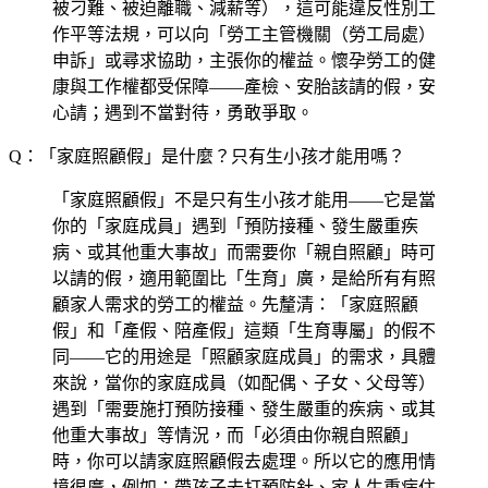
被刁難、被迫離職、減薪等），這可能違反性別工
作平等法規，可以向「勞工主管機關（勞工局處）
申訴」或尋求協助，主張你的權益。懷孕勞工的健
康與工作權都受保障——產檢、安胎該請的假，安
心請；遇到不當對待，勇敢爭取。
Q：「家庭照顧假」是什麼？只有生小孩才能用嗎？
「家庭照顧假」不是只有生小孩才能用——它是當
你的「家庭成員」遇到「預防接種、發生嚴重疾
病、或其他重大事故」而需要你「親自照顧」時可
以請的假，適用範圍比「生育」廣，是給所有有照
顧家人需求的勞工的權益。先釐清：「家庭照顧
假」和「產假、陪產假」這類「生育專屬」的假不
同——它的用途是「照顧家庭成員」的需求，具體
來說，當你的家庭成員（如配偶、子女、父母等）
遇到「需要施打預防接種、發生嚴重的疾病、或其
他重大事故」等情況，而「必須由你親自照顧」
時，你可以請家庭照顧假去處理。所以它的應用情
境很廣，例如：帶孩子去打預防針、家人生重病住