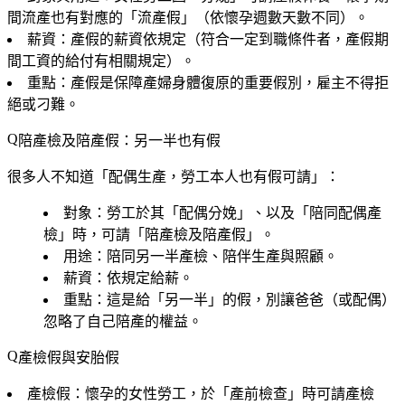
間流產也有對應的「流產假」（依懷孕週數天數不同）。
薪資
：產假的薪資依規定（符合一定到職條件者，產假期
間工資的給付有相關規定）。
重點
：產假是保障產婦身體復原的重要假別，雇主不得拒
絕或刁難。
陪產檢及陪產假：另一半也有假
很多人不知道「配偶生產，勞工本人也有假可請」：
對象
：勞工於其「配偶分娩」、以及「陪同配偶產
檢」時，可請「陪產檢及陪產假」。
用途
：陪同另一半產檢、陪伴生產與照顧。
薪資
：依規定給薪。
重點
：這是給「另一半」的假，別讓爸爸（或配偶）
忽略了自己陪產的權益。
產檢假與安胎假
產檢假
：懷孕的女性勞工，於「產前檢查」時可請產檢