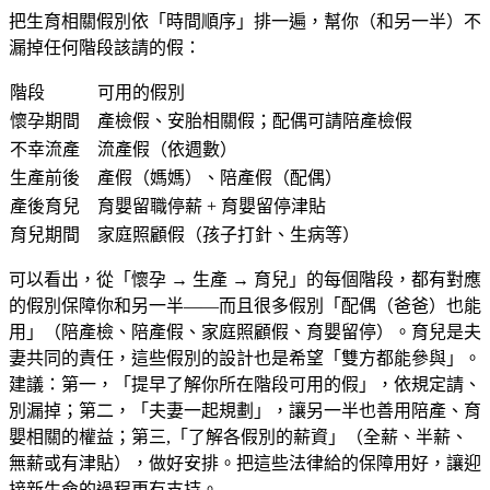
把生育相關假別依「時間順序」排一遍，幫你（和另一半）不
漏掉任何階段該請的假：
階段
可用的假別
懷孕期間
產檢假、安胎相關假；配偶可請陪產檢假
不幸流產
流產假（依週數）
生產前後
產假（媽媽）、陪產假（配偶）
產後育兒
育嬰留職停薪 + 育嬰留停津貼
育兒期間
家庭照顧假（孩子打針、生病等）
可以看出，從「懷孕 → 生產 → 育兒」的每個階段，都有對應
的假別保障你和另一半——而且很多假別「配偶（爸爸）也能
用」（陪產檢、陪產假、家庭照顧假、育嬰留停）。育兒是夫
妻共同的責任，這些假別的設計也是希望「雙方都能參與」。
建議：第一，「提早了解你所在階段可用的假」，依規定請、
別漏掉；第二，「夫妻一起規劃」，讓另一半也善用陪產、育
嬰相關的權益；第三,「了解各假別的薪資」（全薪、半薪、
無薪或有津貼），做好安排。把這些法律給的保障用好，讓迎
接新生命的過程更有支持。