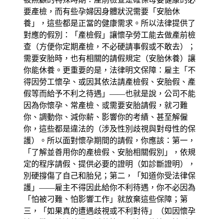
要產檢，而有些孕婦因身體狀況需要「安胎休
養」，這些都是正當的健康需求。所以法律提供了
對應的假別：「產檢假」讓懷孕勞工能去做產前檢
查（方便你定期產檢，不必硬請事假或不敢去）；
需要安胎時，也有相關的請假規定（安胎休養）讓
你能休養。更重要的是，法律明文保障：雇主「不
得因勞工懷孕、或因其依法請產檢假、安胎假、產
假等而給予不利之待遇」——也就是說，公司不能
因為你懷孕、常產檢、或需要安胎請假，就刁難
你、調動你、減你薪、影響你的考績、甚至解僱
你，這些都是違法的（涉及性別歧視與對母性的保
護）。所以面對懷孕期間的請假，你應該：第一，
「了解並善用你的產檢假、安胎相關假別」，依規
定的程序請假、提供必要的證明（如診斷證明），
別硬撐傷了自己和胎兒；第二，「知道你受法律保
護」——雇主不得因此給你不利待遇，你不必因為
「怕被刁難、怕影響工作」就放棄這些保障；第
三，「如果真的遭遇歧視或不利對待」（如因懷孕