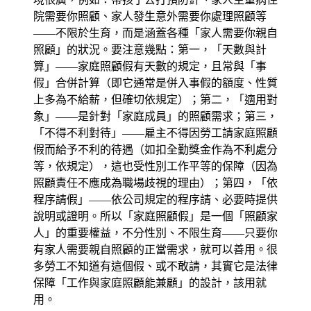
院需要你照顧、家人發生意外需要你處理照顧等
——不限於生育，而是涵蓋各種「家人需要你親自
照顧」的狀況。要注意幾點：第一，「天數與計
算」——家庭照顧假有天數的規定，且常與「事
假」合併計算（即它通常是併入事假的額度、性質
上多為不給薪，但確切依規定）；第二，「適用對
象」——是針對「家庭成員」的照顧需求；第三，
「不得不利對待」——雇主不得因勞工請家庭照顧
假而給予不利的待遇（如扣全勤獎金作為不利處分
等，依規定），這也受性別工作平等的保障（因為
照顧責任不應成為職場歧視的理由）；第四，「依
程序請假」——依公司規定的程序請、必要時提供
說明或證明。所以「家庭照顧假」是一個「照顧家
人」的重要權益，不分性別、不限生育——只要你
有家人需要親自照顧的正當需求，就可以善用。很
多勞工不知道有這個假、或不敢請，其實它是法律
保障「工作與家庭照顧能兼顧」的設計，該用就
用。