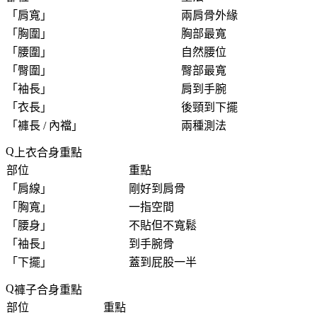
「
肩寬
」
兩肩骨外緣
「
胸圍
」
胸部最寬
「
腰圍
」
自然腰位
「
臀圍
」
臀部最寬
「
袖長
」
肩到手腕
「
衣長
」
後頸到下擺
「
褲長 / 內襠
」
兩種測法
上衣合身重點
部位
重點
「
肩線
」
剛好到肩骨
「
胸寬
」
一指空間
「
腰身
」
不貼但不寬鬆
「
袖長
」
到手腕骨
「
下擺
」
蓋到屁股一半
褲子合身重點
部位
重點