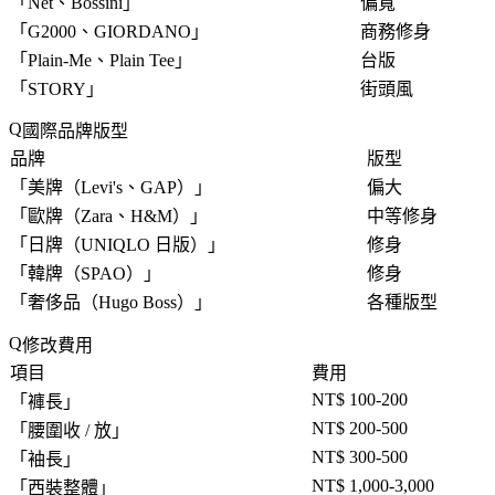
「
Net、Bossini
」
偏寬
「
G2000、GIORDANO
」
商務修身
「
Plain-Me、Plain Tee
」
台版
「
STORY
」
街頭風
國際品牌版型
品牌
版型
「
美牌（Levi's、GAP）
」
偏大
「
歐牌（Zara、H&M）
」
中等修身
「
日牌（UNIQLO 日版）
」
修身
「
韓牌（SPAO）
」
修身
「
奢侈品（Hugo Boss）
」
各種版型
修改費用
項目
費用
NT$ 100-200
「
褲長
」
NT$ 200-500
「
腰圍收 / 放
」
NT$ 300-500
「
袖長
」
NT$ 1,000-3,000
「
西裝整體
」