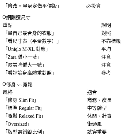
「
修改 = 量身定做平價版
」
必投資
網購選尺寸
重點
說明
「
量自己最合身的衣服
」
對照
「
看尺寸表（平量數字）
」
不靠標籤
「
Uniqlo M-XL 對應
」
平均
「
Zara 偏小一號
」
注意
「
歐美牌偏大一號
」
注意
「
看評論身高體重對照
」
參考
修身 vs 寬鬆
風格
適合
「
修身 Slim Fit
」
商務、瘦長
「
標準 Regular Fit
」
中等體型
「
寬鬆 Relaxed Fit
」
休閒、壯實
「
Oversized
」
街頭風
「
版型選錯毀比例
」
試穿重要