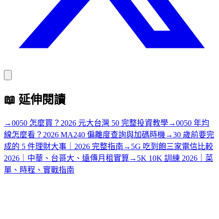
📖
延伸閱讀
→
0050 怎麼買？2026 元大台灣 50 完整投資教學
→
0050 年均
線怎麼看？2026 MA240 偏離度查詢與加碼時機
→
30 歲前要完
成的 5 件理財大事｜2026 完整指南
→
5G 吃到飽三家電信比較
2026｜中華、台哥大、遠傳月租實算
→
5K 10K 訓練 2026｜菜
單、時程、實戰指南