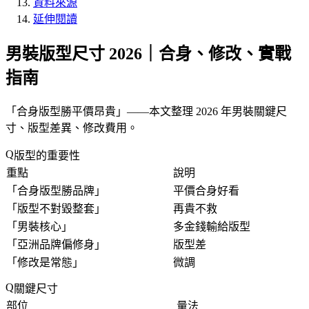
資料來源
延伸閱讀
男裝版型尺寸 2026｜合身、修改、實戰
指南
「
合身版型勝平價昂貴
」——本文整理 2026 年男裝關鍵尺
寸、版型差異、修改費用。
版型的重要性
重點
說明
「
合身版型勝品牌
」
平價合身好看
「
版型不對毀整套
」
再貴不救
「
男裝核心
」
多金錢輸給版型
「
亞洲品牌偏修身
」
版型差
「
修改是常態
」
微調
關鍵尺寸
部位
量法