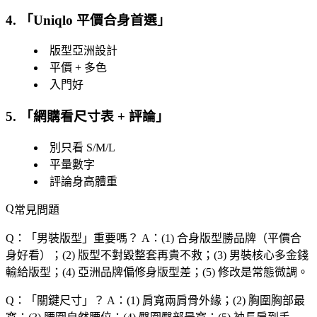
4. 「
Uniqlo 平價合身首選
」
版型亞洲設計
平價 + 多色
入門好
5. 「
網購看尺寸表 + 評論
」
別只看 S/M/L
平量數字
評論身高體重
常見問題
Q：「
男裝版型
」重要嗎？
A：(1) 合身版型勝品牌（平價合
身好看）；(2) 版型不對毀整套再貴不救；(3) 男裝核心多金錢
輸給版型；(4) 亞洲品牌偏修身版型差；(5) 修改是常態微調。
Q：「
關鍵尺寸
」？
A：(1) 肩寬兩肩骨外緣；(2) 胸圍胸部最