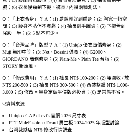
寬；(3) 腰圍自然腰位；(4) 臀圍臀部最寬；(5) 袖長肩到手
腕；(6) 衣長後頸到下擺、褲長 / 內襠兩種測法。
Q：「
上衣合身
」？
A：(1) 肩線剛好到肩骨；(2) 胸寬一指空
間；(3) 腰身不貼但不寬鬆；(4) 袖長到手腕骨；(5) 下擺蓋到
屁股一半；(6) 5 點不可少。
Q：「
台灣品牌
」版型？
A：(1) Uniqlo 優衣庫偏修身；(2)
Muji 無印中等；(3) Net、Bossini 偏寬；(4) G2000、
GIORDANO 商務修身；(5) Plain-Me、Plain Tee 台版；(6)
STORY 街頭風。
Q：「
修改費用
」？
A：(1) 褲長 NT$ 100-200；(2) 腰圍收 / 放
NT$ 200-500；(3) 袖長 NT$ 300-500；(4) 西裝整體 NT$ 1,000-
3,000；(5) 修改 = 量身定做平價版必投資；(6) 是常態不省。
資料來源
Uniqlo / GAP / Levi's 官網
2026 尺寸表
PTT MaleFashion / Dcard 男生板
2024-2025 年版型討論
台灣裁縫店
NT$ 修改行情調查