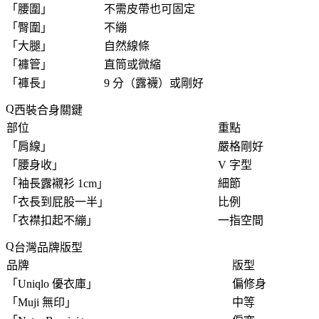
「
腰圍
」
不需皮帶也可固定
「
臀圍
」
不繃
「
大腿
」
自然線條
「
褲管
」
直筒或微縮
「
褲長
」
9 分（露襪）或剛好
西裝合身關鍵
部位
重點
「
肩線
」
嚴格剛好
「
腰身收
」
V 字型
「
袖長露襯衫 1cm
」
細節
「
衣長到屁股一半
」
比例
「
衣襟扣起不繃
」
一指空間
台灣品牌版型
品牌
版型
「
Uniqlo 優衣庫
」
偏修身
「
Muji 無印
」
中等