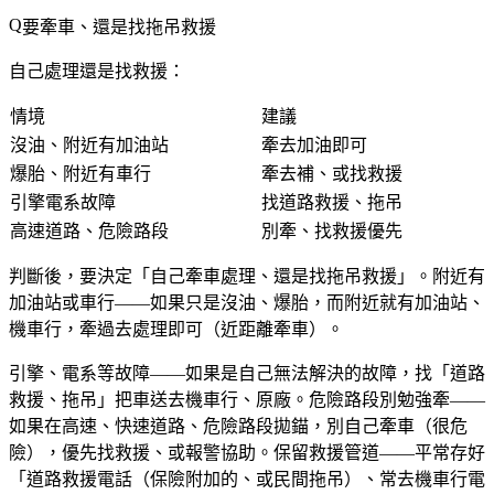
要牽車、還是找拖吊救援
自己處理還是找救援：
情境
建議
沒油、附近有加油站
牽去加油即可
爆胎、附近有車行
牽去補、或找救援
引擎電系故障
找道路救援、拖吊
高速道路、危險路段
別牽、找救援優先
判斷後，要決定「自己牽車處理、還是找拖吊救援」。附近有
加油站或車行——如果只是沒油、爆胎，而附近就有加油站、
機車行，牽過去處理即可（近距離牽車）。
引擎、電系等故障——如果是自己無法解決的故障，找「道路
救援、拖吊」把車送去機車行、原廠。危險路段別勉強牽——
如果在高速、快速道路、危險路段拋錨，別自己牽車（很危
險），優先找救援、或報警協助。保留救援管道——平常存好
「道路救援電話（保險附加的、或民間拖吊）、常去機車行電