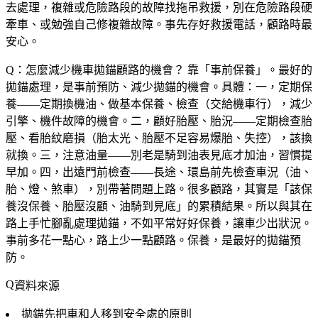
去處理，複雜或危險路段的故障找拖吊救援，別在危險路段硬
牽車、或勉強自己修複雜故障。事先存好救援電話，顧路時最
安心。
Q：怎麼減少機車拋錨顧路的機會？
靠「事前保養」。最好的
拋錨處理，是事前預防、減少拋錨的機會。具體：一，定期保
養——定期換機油、做基本保養、檢查（交給機車行），減少
引擎、機件故障的機會。二，顧好胎壓、胎況——定期檢查胎
壓、看胎紋磨損（胎太光、胎壓不足容易爆胎、失控），該換
就換。三，注意油量——別老是騎到油表見底才加油，習慣提
早加。四，出遠門前檢查——長途、環島前先檢查車況（油、
胎、燈、煞車），別帶著問題上路。很多顧路，其實是「該保
養沒保養、胎壓沒顧、油騎到見底」的累積結果。所以與其在
路上手忙腳亂處理拋錨，不如平常好好保養，讓車少出狀況。
事前多花一點心，路上少一點顧路。保養，是最好的拋錨預
防。
資料來源
拋錨先把車和人移到安全處的原則