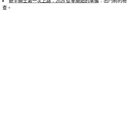
新手騎士第一次上路：2026 從零開始的準備
：出門前的檢
查。