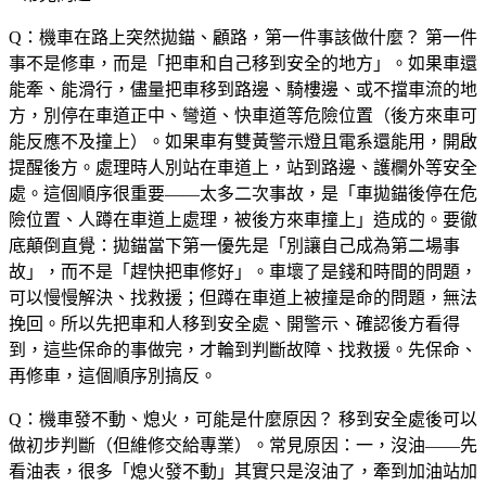
Q：機車在路上突然拋錨、顧路，第一件事該做什麼？
第一件
事不是修車，而是「把車和自己移到安全的地方」。如果車還
能牽、能滑行，儘量把車移到路邊、騎樓邊、或不擋車流的地
方，別停在車道正中、彎道、快車道等危險位置（後方來車可
能反應不及撞上）。如果車有雙黃警示燈且電系還能用，開啟
提醒後方。處理時人別站在車道上，站到路邊、護欄外等安全
處。這個順序很重要——太多二次事故，是「車拋錨後停在危
險位置、人蹲在車道上處理，被後方來車撞上」造成的。要徹
底顛倒直覺：拋錨當下第一優先是「別讓自己成為第二場事
故」，而不是「趕快把車修好」。車壞了是錢和時間的問題，
可以慢慢解決、找救援；但蹲在車道上被撞是命的問題，無法
挽回。所以先把車和人移到安全處、開警示、確認後方看得
到，這些保命的事做完，才輪到判斷故障、找救援。先保命、
再修車，這個順序別搞反。
Q：機車發不動、熄火，可能是什麼原因？
移到安全處後可以
做初步判斷（但維修交給專業）。常見原因：一，沒油——先
看油表，很多「熄火發不動」其實只是沒油了，牽到加油站加