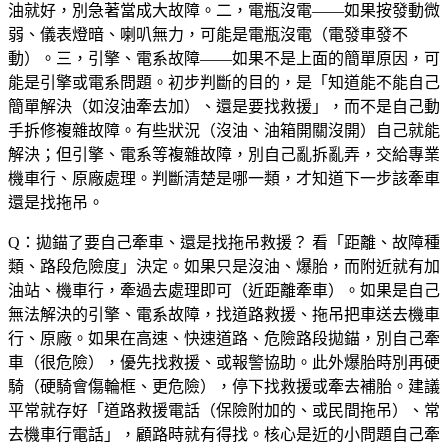
油就好，別急著當成大故障。二，電瓶沒電——如果按發動微
弱、儀表燈暗、喇叭無力，可能是電瓶沒電（電發車發不
動）。三，引擎、電系故障——如果不是上面的簡單原因，可
能是引擎或電系問題。初步判斷的目的，是「知道能不能自己
簡單解決（如沒油牽去加）、還是要找救援」，而不是自己動
手拆修複雜故障。有些狀況（沒油、油箱開關沒開）自己就能
解決；但引擎、電系等複雜故障，別自己亂拆亂弄，交給專業
機車行、原廠處理。判斷清楚是哪一類，才知道下一步該牽車
還是找拖吊。
Q：拋錨了要自己牽車、還是找拖吊救援？
看「距離、故障種
類、路段危險度」決定。如果只是沒油、爆胎，而附近就有加
油站、機車行，牽過去處理即可（近距離牽車）。如果是自己
無法解決的引擎、電系故障，找道路救援、拖吊把車送去機車
行、原廠。如果在高速、快速道路、危險路段拋錨，別自己牽
車（很危險），優先找救援、或報警協助。此外爆胎時別再硬
騎（硬騎會傷輪框、更危險），停下找救援或牽去補胎。建議
平常就存好「道路救援電話（保險附加的、或民間拖吊）、常
去機車行電話」，顧路時就有得找。核心是近的小問題自己牽