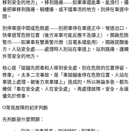
移到安全的地方」。移到路邊——如果車還能牽、能滑行，儘
量把車移到路邊、騎樓邊、或不擋車流的地方，別停在車道中
間。
別停車道中間或危險處——別把車停在車道正中、彎道出口、
快車道等危險位置（後方來車可能反應不及撞上）。開啟危險
警示——如果車有雙黃警示燈（且電系還能用），開啟提醒後
方。人站安全處——處理時人別站在車道上，站到路邊、護欄
外等安全的地方。
核心是「拋錨先把車和人移到安全處，別在危險的位置停留、
修車」。太多二次事故，是「車拋錨後停在危險位置、人站在
車道上處理，被後方來車撞上」造成的。所以無論多急，都先
確保「車在安全處、人在安全處」，再處理故障。安全，永遠
優先於修車。
常見故障的初步判斷
先判斷是什麼問題：