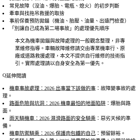
常見故障（沒油、爆胎、電瓶、熄火）的初步判斷
牽車與找拖吊救援的取捨
事前保養預防拋錨（機油、胎壓、油量、出遠門檢查）
「別讓自己成為第二場事故」的處理優先順序
本文為機車拋錨與故障處理的一般觀念整理，非專
業維修指導。車輛故障維修請交由專業機車行、原
廠或道路救援處理，本文不提供自行維修的技術指
引。實際處理請以自身安全為第一優先。
延伸閱讀
機車事故處理：2026 出事當下該做的事
：故障變事故的處
理。
路面危險與坑洞：2026 機車最怕的地面陷阱
：爆胎與路
面。
雨天騎機車：2026 濕滑路面的安全騎乘
：惡劣天候的準
備。
機車防禦騎乘：2026 保護肉包鐵的自己
：預留餘裕。