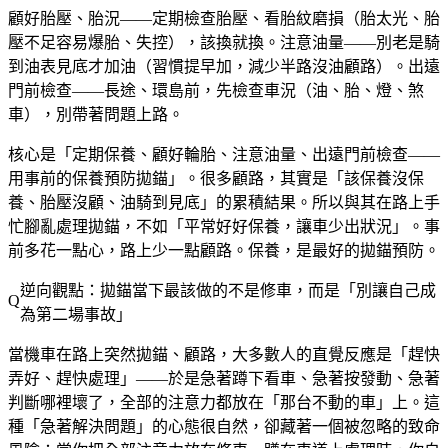
顧好胎壓、胎況——定期檢查胎壓、看胎紋磨損（胎太光、胎
壓不足容易爆胎、失控），該換就換。注意油量——別老是騎
到油表見底才加油（習慣提早加，減少半路沒油顧路）。出遠
門前檢查——長途、環島前，先檢查車況（油、胎、燈、煞
車），別帶著問題上路。
核心是「定期保養、顧好輪胎、注意油量、出遠門前檢查——
用事前的保養預防拋錨」。很多顧路，其實是「該保養沒保
養、胎壓沒顧、油騎到見底」的累積結果。所以與其在路上手
忙腳亂處理拋錨，不如「平常好好保養，讓車少出狀況」。事
前多花一點心，路上少一點顧路。保養，是最好的拋錨預防。
逆向觀點：拋錨當下最該做的不是修車，而是「別讓自己成
為第二場事故」
當機車在路上突然拋錨、顧路，大多數人的直覺反應是「趕快
弄好、趕快處理」——於是急著蹲下看車、急著按發動、急著
判斷哪裡壞了，全部的注意力都放在「那台不動的車」上。這
種「急著解決問題」的心態很自然，卻藏著一個被忽略的致命