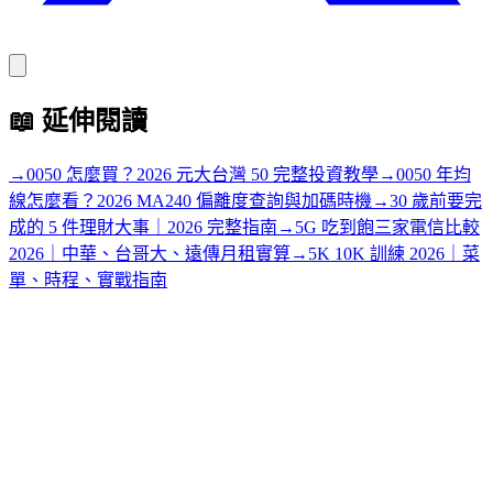
📖
延伸閱讀
→
0050 怎麼買？2026 元大台灣 50 完整投資教學
→
0050 年均
線怎麼看？2026 MA240 偏離度查詢與加碼時機
→
30 歲前要完
成的 5 件理財大事｜2026 完整指南
→
5G 吃到飽三家電信比較
2026｜中華、台哥大、遠傳月租實算
→
5K 10K 訓練 2026｜菜
單、時程、實戰指南