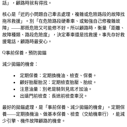
話」，顧路時就有得找。
核心是「近的小問題自己牽去處理，複雜或危險路段的故障找
拖吊救援」。別「在危險路段硬牽車、或勉強自己修複雜故
障」——那既危險又可能修不好。所以顧路時，衡量「距離、
故障種類、路段危險度」，決定牽車還是找救援。事先存好救
援電話，顧路時最安心。
事前保養，預防拋錨
減少拋錨的機會：
定期保養
：定期換機油、檢查、保養。
顧好胎壓胎況
：定期檢查胎壓、胎紋。
注意油量
：別老是騎到見底才加油。
出遠門前檢查
：長途前檢查車況。
最好的拋錨處理，是「事前保養、減少拋錨的機會」。定期保
養——定期換機油、做基本保養、檢查（交給機車行），能減
少引擎、機件故障顧路的機會。