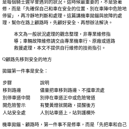
是每個騎士遲早會遇到的狀況。這時候最重要的，不是急著
修，而是「先確保自己和車在安全的位置、別在車陣中危險地
停留」，再冷靜地判斷和處理。這篇講機車拋錨與故障的處
理，幫你在路上顧路時，先顧好安全、再想辦法解決。
本文為一般狀況處理的觀念整理，非專業維修指
導；車輛故障維修請交由專業機車行、原廠或道路
救援處理，本文不提供自行維修的技術指引。
顧路先移到安全的地方
拋錨第一件事是安全：
步驟
說明
移到路邊
儘量把車移到路邊、不擋車流處
別停車道中間
別停在車道正中或危險彎道
開危險警示
有雙黃燈就開啟，提醒後方
人站安全處
人別站車道上，站到護欄外
機車拋錨、顧路時，第一件事不是修車，而是「先把車和自己