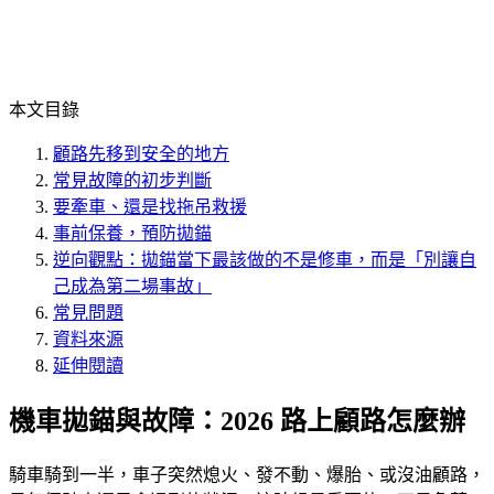
本文目錄
顧路先移到安全的地方
常見故障的初步判斷
要牽車、還是找拖吊救援
事前保養，預防拋錨
逆向觀點：拋錨當下最該做的不是修車，而是「別讓自
己成為第二場事故」
常見問題
資料來源
延伸閱讀
機車拋錨與故障：2026 路上顧路怎麼辦
騎車騎到一半，車子突然熄火、發不動、爆胎、或沒油顧路，