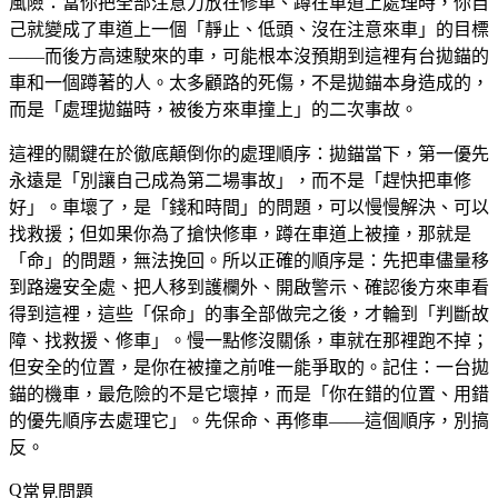
風險：當你把全部注意力放在修車、蹲在車道上處理時，你自
己就變成了車道上一個「靜止、低頭、沒在注意來車」的目標
——而後方高速駛來的車，可能根本沒預期到這裡有台拋錨的
車和一個蹲著的人。太多顧路的死傷，不是拋錨本身造成的，
而是「處理拋錨時，被後方來車撞上」的二次事故。
這裡的關鍵在於徹底顛倒你的處理順序：拋錨當下，第一優先
永遠是「別讓自己成為第二場事故」，而不是「趕快把車修
好」。車壞了，是「錢和時間」的問題，可以慢慢解決、可以
找救援；但如果你為了搶快修車，蹲在車道上被撞，那就是
「命」的問題，無法挽回。所以正確的順序是：先把車儘量移
到路邊安全處、把人移到護欄外、開啟警示、確認後方來車看
得到這裡，這些「保命」的事全部做完之後，才輪到「判斷故
障、找救援、修車」。慢一點修沒關係，車就在那裡跑不掉；
但安全的位置，是你在被撞之前唯一能爭取的。記住：一台拋
錨的機車，最危險的不是它壞掉，而是「你在錯的位置、用錯
的優先順序去處理它」。先保命、再修車——這個順序，別搞
反。
常見問題