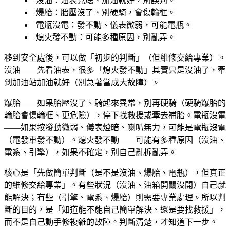
沒油
：油表見底、加油就好，別誤判。
爆胎
：胎壓沒了、別硬騎，會傷輪框。
電瓶沒電
：發不動、儀表微弱，可能電瓶。
熄火發不動
：可能多種原因，別亂弄。
移到安全處後，可以做「初步的判斷」（但維修交給專業）。
沒油——先看油表，很多「熄火發不動」其實只是沒油了，牽
到加油站加油就好（別急著當成大故障）。
爆胎——如果胎壓沒了、騎起來異常，別再硬騎（硬騎爆胎的
輪胎會傷輪框、更危險），停下找救援或牽去補胎。電瓶沒電
——如果按發動微弱、儀表燈暗、喇叭無力，可能是電瓶沒電
（電發車發不動）。熄火發不動——可能有多種原因（沒油、
電系、引擎），如果不確定，別自己亂拆亂弄。
核心是「先做簡單判斷（是不是沒油、爆胎、電瓶），但真正
的維修交給專業」。有些狀況（沒油、油箱開關沒開）自己就
能解決；有些（引擎、電系、爆胎）則需要專業處理。所以判
斷的目的，是「知道能不能自己簡單解決、還是要找救援」，
而不是自己動手修複雜的故障。判斷清楚，才知道下一步。