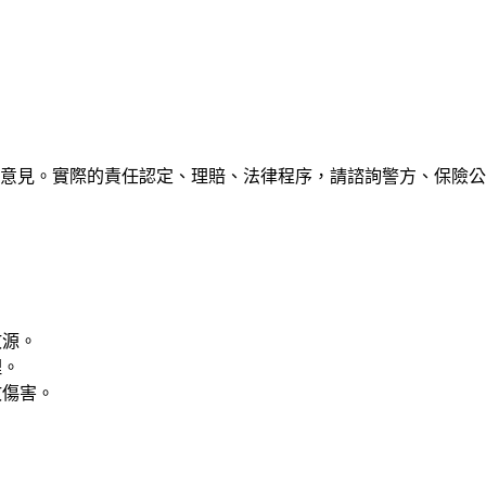
意見。實際的責任認定、理賠、法律程序，請諮詢警方、保險公司
。
故源。
理。
故傷害。