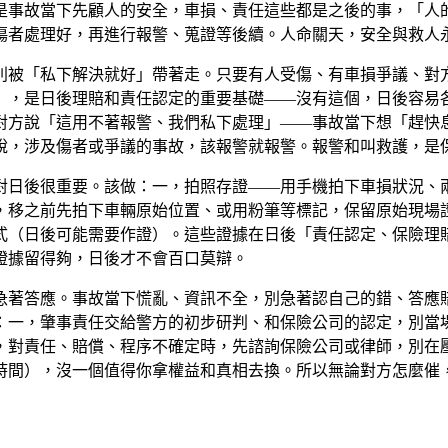
核心是事故當下先顧人的安全，車損、責任這些都是之後的事，「
傷者處理好，再進行報警、蒐證等後續。人命關天，安全與救人
被「私下解決就好」帶著走。只要有人受傷、有車損爭議、對方態
，是日後理賠和責任認定的重要基礎——沒有這個，日後容易各說
對方說「這用不著報警、我們私下處理」——事故當下想「趕快
說，涉及傷者或爭議的事故，該報警就報警。報警和叫救護，是
對日後很重要。該做：一，拍照存證——用手機拍下車損狀況、
，移之前先拍下車輛原始位置、或用粉筆等標記，保留原始現場
式（日後可能需要作證）。這些證據在日後「責任認定、保險理
證據留得夠，日後才不會百口莫辯。
急著答應。事故當下慌亂、資訊不全，別急著認自己的錯、答應
：一，肇事責任交給警方的初步研判、和保險公司的認定，別當
，對責任、賠償、程序不確定時，先諮詢保險公司或律師，別在
時間），沒一個值得你拿權益和真相去換。所以無論對方怎麼催