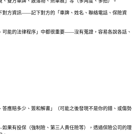
境、雙方車牌、散落物、煞車痕」等（多角度、多拍）。
下對方資訊——記下對方的「車牌、姓名、聯絡電話、保險資
、可能的法律程序」中都很重要——沒有蒐證，容易各說各話、
、答應賠多少、簽和解書」（可能之後發現不是你的錯、或傷勢
—如果有投保（強制險、第三人責任險等），透過保險公司的理