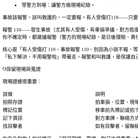
等警方到場
：讓警方做現場紀錄。
事故該報警、該叫救護的，一定要報。有人受傷打119——只要
報警 110——發生事故（尤其有人受傷、有車損爭議、對方態
你不確定時，都建議報警（警方的現場紀錄，是日後理賠、責
核心是「有人受傷打 119、事故報警 110、別因為小就不
「私下解決、不用報警啦」帶著走。報警和叫救護，是保護自
保留現場與蒐證
現場證據很重要：
該做
說明
拍照存證
拍車損、位置、現
標記位置
移車前先標記或拍
記下資訊
對方車牌、聯絡方
找目擊者
如有目擊者，留聯