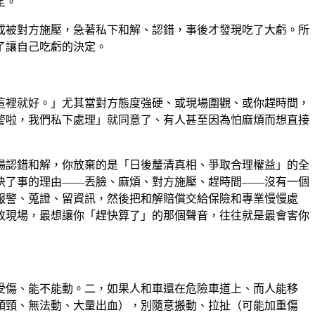
定。
或被對方施壓，急著私下和解、認錯，事後才發現吃了大虧。所
了讓自己吃虧的決定。
這裡就好。」尤其當對方態度強硬、或現場圍觀、或你趕時間，
警啦，我們私下處理」就同意了、有人甚至因為怕麻煩而想直接
場認錯和解，你放棄的是「日後釐清真相、爭取合理權益」的全
快了事的理由——丟臉、麻煩、對方施壓、趕時間——沒有一個
報警、蒐證、留資訊，然後把和解賠償交給保險和專業慢慢處
故現場，最想讓你「趕快算了」的那個聲音，往往就是最會害你
受傷、能不能動。二，如果人和車還在危險車道上、而人能移
頭頸、無法動、大量出血），別隨意搬動、拉扯（可能加重傷