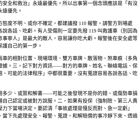
人的安全和救治」永遠最優先。所以出事第一個念頭應該是「有沒
永遠優先。
度不明、或你不確定，都建議撥 110 報警，請警方到場處
各話、吃虧。有人受傷則一定要先撥 119 叫救護車（別因為
息事寧人」是最大的敵人，容易讓你吃大虧。報警後在安全處等
保護自己的第一步。
兩車的相對位置、現場環境、雙方車牌、散落物、煞車痕（多角
證據。三，記下對方資訊——對方的車牌、姓名、聯絡電話、保
賠、可能的法律程序」中都很重要，沒有蒐證容易各說各話、吃
賠多少、或簽和解書——可能之後發現不是你的錯、或傷勢車損
場自己認定或被對方說服。二，如果有投保（強制險、第三人責
壓力下當場決定。要認清「事故處理是慢反而對、急一定虧」
，當下先處理安全、報警、蒐證，和解賠償的事冷靜下來、透過