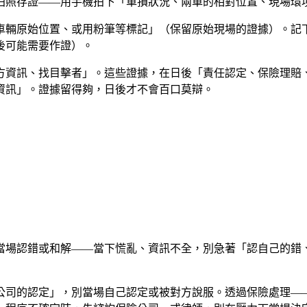
拍照存證——用手機拍下「車損狀況、兩車的相對位置、現場環
車輛原始位置、或用粉筆等標記」（保留原始現場的證據）。記
後可能需要作證）。
方資訊、找目擊者」。這些證據，在日後「責任認定、保險理賠
資訊」。證據留得夠，日後才不會百口莫辯。
當場認錯或和解——當下慌亂、資訊不全，別急著「認自己的錯
公司的認定」，別當場自己認定或被對方說服。透過保險處理—