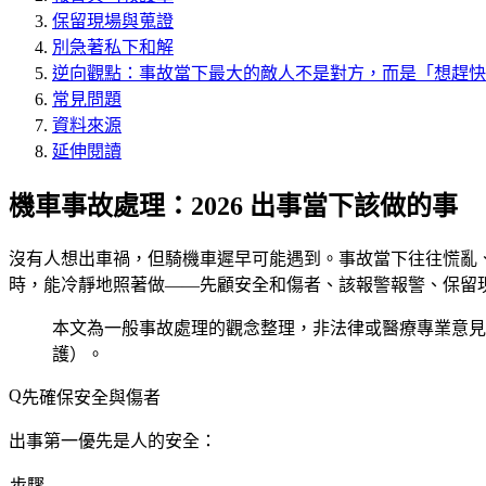
保留現場與蒐證
別急著私下和解
逆向觀點：事故當下最大的敵人不是對方，而是「想趕快
常見問題
資料來源
延伸閱讀
機車事故處理：2026 出事當下該做的事
沒有人想出車禍，但騎機車遲早可能遇到。事故當下往往慌亂
時，能冷靜地照著做——先顧安全和傷者、該報警報警、保留
本文為一般事故處理的觀念整理，非法律或醫療專業意見；
護）。
先確保安全與傷者
出事第一優先是人的安全：
步驟