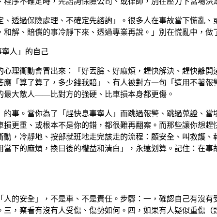
、程序不確定時，先諮詢保險公司、或律師，別在壓力下當場決
定、透過保險處理、不確定先諮詢」。很多人在事故當下慌亂、
，和解、賠償的事冷靜下來、透過專業再說。」別在慌亂中，做
事寧人」的自己
的心理衝動會冒出來：「好丟臉、好麻煩，趕快解決、趕快離開
答應「算了算了，多少錢我賠」、有人被對方一句「這用不著報
的最大敵人——比對方的強硬、比車損本身都更傷。
」的事。當你為了「趕快息事寧人」而跳過報警、跳過蒐證、當
車損更重、或根本不是你的錯，都很難再翻案。而那些讓你想趕
衝動，冷靜地、按部就班地走完該走的流程：顧安全、叫救護、
用當下的麻煩，換日後的權益和清白」，永遠划算。記住：在事
「人的安全」，不是車、不是責任。步驟：一，確認自己有沒有
。三，察看有沒有人受傷、傷勢如何。四，如果有人疑似重傷（