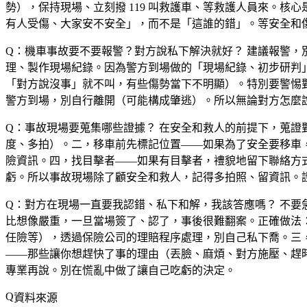
勢），保持現場、立刻撥 119 叫救護車、等救護人員來。
有人受傷、大家安不安全」，而不是「這誰的錯」。等安全和
Q：機車事故要不要報警？對方說私下解決就好？
建議報警，別
理、製作現場紀錄。因為警方到場做的「現場紀錄、初步研判」
「對方說沒事」就不叫，有些傷勢當下不明顯）。特別要警惕
警方到場，別自行離開（可能構成肇逃）。所以無論對方怎麼
Q：事故現場要蒐集哪些證據？
在安全和救人的前提下，蒐證
度、多拍）。二，移車前先標記位置——如果為了安全要移車
險資訊。四，找目擊者——如果有目擊者，禮貌地留下聯絡方
虧。所以事故現場除了顧安全和救人，記得多拍照、留資訊。
Q：對方在現場一直要我認錯、私下和解，我該答應嗎？
不要
比想像嚴重，一旦當場簽了、認了，事後很難翻案。正確做法
任險等），透過保險公司的理賠程序處理，別自己私下喬。三
——那些讓你想趕快了事的理由（丟臉、麻煩、對方施壓、趕
專業再說。別在慌亂中做了讓自己吃虧的決定。
資料來源