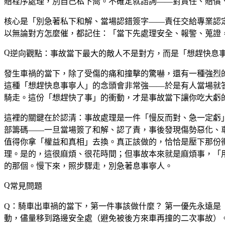
賠程序處理，別自己私下喬。不確定就諮詢——對責任、賠償
核心是「別急著私下和解、當場認錯簽字——責任交給專業認
以無論對方怎麼催，都記住：「當下先處理安全、報警、蒐證
逆向觀點：事故當下最大的敵人不是對方，而是「想趕快息
發生車禍的當下，除了受傷的痛和撞擊的驚嚇，還有一種強烈
這種「想趕快息事寧人」的念頭會非常強——於是有人當場就
騎走。這份「想趕快了事」的衝動，才是事故當下讓你吃大虧
這裡的關鍵在於認清：事故處理是一件「慢反而對、急一定虧
部籌碼——一旦當場簽了和解、認了責，事後發現傷勢惡化、
值得你拿「權益和真相」去換。真正該做的，恰恰是壓下那份
理。是的，這很麻煩、很花時間；但事故本來就是麻煩事，「
的那個。慢下來，照步驟走，別急著息事寧人。
常見問題
Q：騎車出車禍的當下，第一件事該做什麼？
第一優先永遠是
動，儘量移到路邊安全處（避免被後方來車再撞的二次事故）