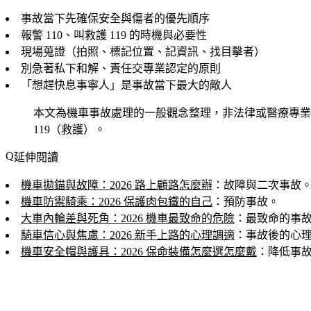
事故當下先確保安全與傷者的優先順序
報警 110、叫救護 119 的時機與必要性
現場蒐證（拍照、標記位置、記資訊、找目擊者）
別急著私下和解、責任交專業認定的原則
「想趕快息事寧人」是事故當下最大的敵人
本文為機車事故處理的一般觀念整理，非法律或醫療專業
119（救護）。
延伸閱讀
機車拋錨與故障：2026 路上顧路怎麼辦
：故障與二次事故
機車防禦騎乘：2026 保護肉包鐵的自己
：預防事故。
大車內輪差與死角：2026 機車最致命的危險
：最致命的事
騎車信心與焦慮：2026 新手上路的心理調適
：事故後的心
機車安全帽與護具：2026 保命裝備怎麼選怎麼戴
：降低事