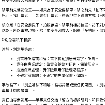
在安全和救人的前提下，「保留現場、蒐證」對日後很重要。
移車前先標記位置——如果為了安全要移車，移之前先「拍下
訊」。找目擊者——如果有目擊者，禮貌地留下聯絡方式（日
核心是「在安全前提下，拍照存證、移車前標記位置、記下對
吃虧。所以事故現場，除了顧安全和救人，記得「多拍照、留
別急著私下和解
冷靜、別當場答應：
別當場認錯或和解
：當下慌亂別急著簽字、認責。
責任由專業認定
：肇責交給警方研判、保險認定。
透過保險處理
：有保險就走保險理賠程序。
不確定就諮詢
：不確定的先問保險、律師。
事故當下，「別急著私下和解、當場認錯或簽任何東西」。別
車損比想像嚴重）。
責任由專業認定——肇事責任交給「警方的初步研判、和保險