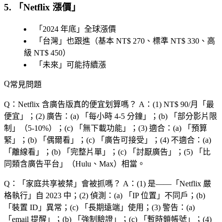
5. 「
Netflix 漲價
」
「
2024 年底
」全球漲價
「
台灣
」也跟進（基本 NT$ 270、標準 NT$ 330、高
級 NT$ 450）
「
未來
」可能持續漲
常見問題
Q：Netflix 含廣告版真的便宜划算嗎？
A：(1) NT$ 90/月「
最
便宜
」；(2) 廣告：(a) 「
每小時 4-5 分鐘
」；(b) 「
部分影片限
制
」（5-10%）；(c) 「
無下載功能
」；(3) 適合：(a) 「
預算
緊
」；(b) 「
偶爾看
」；(c) 「
廣告可接受
」；(4) 不適合：(a)
「
離線看
」；(b) 「
完整片單
」；(c) 「
討厭廣告
」；(5) 「
比
同類含廣告平台
」（Hulu、Max）相當。
Q：「
家庭共享被禁
」會被抓嗎？
A：(1) 是——「
Netflix 嚴
格執行
」自 2023 中；(2) 偵測：(a) 「
IP 位置
」不同戶；(b)
「
裝置 ID
」異常；(c) 「
長期遠端
」使用；(3) 警告：(a)
「
email 提醒
」；(b) 「
強制驗證
」；(c) 「
暫時鎖帳號
」；(4)