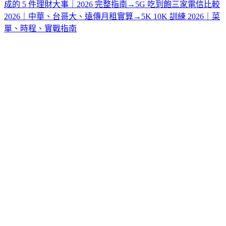
成的 5 件理財大事｜2026 完整指南
→
5G 吃到飽三家電信比較
2026｜中華、台哥大、遠傳月租實算
→
5K 10K 訓練 2026｜菜
單、時程、實戰指南