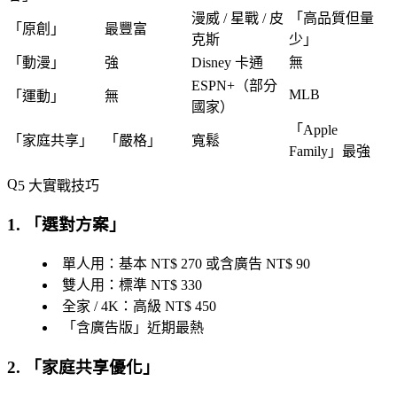
漫威 / 星戰 / 皮
「
高品質但量
「
原創
」
最豐富
克斯
少
」
「
動漫
」
強
Disney 卡通
無
ESPN+（部分
MLB
「
運動
」
無
國家）
「
Apple
「
家庭共享
」
「
嚴格
」
寬鬆
Family
」最強
5 大實戰技巧
1. 「
選對方案
」
單人用：基本 NT$ 270 或含廣告 NT$ 90
雙人用：標準 NT$ 330
全家 / 4K：高級 NT$ 450
「
含廣告版
」近期最熱
2. 「
家庭共享優化
」