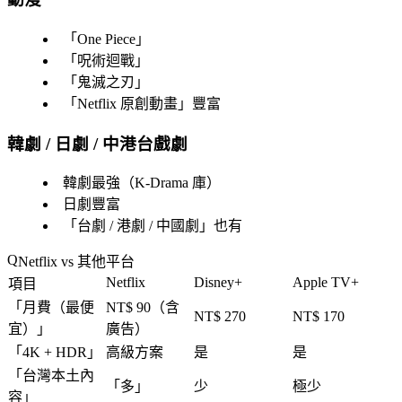
「
One Piece
」
「
呪術迴戰
」
「
鬼滅之刃
」
「
Netflix 原創動畫
」豐富
韓劇 / 日劇 / 中港台戲劇
韓劇最強（K-Drama 庫）
日劇豐富
「
台劇 / 港劇 / 中國劇
」也有
Netflix vs 其他平台
Netflix
Disney+
Apple TV+
項目
「
月費（最便
NT$ 90（含
NT$ 270
NT$ 170
宜）
」
廣告）
「
4K + HDR
」
高級方案
是
是
「
台灣本土內
「
多
」
少
極少
容
」