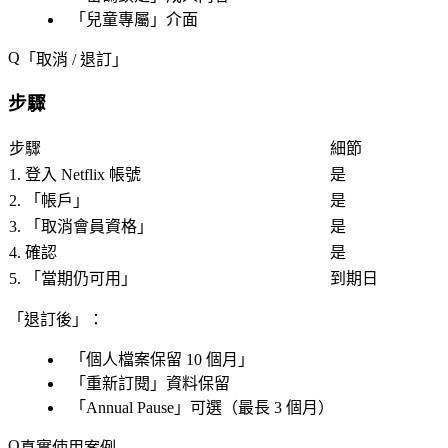
「
兒童專屬
」介面
「
取消 / 退訂
」
步驟
步驟
細節
1. 登入 Netflix 帳號
是
2. 「
帳戶
」
是
3. 「
取消會員資格
」
是
4. 確認
是
5. 「
當期仍可用
」
到期日
「退訂後」：
「
個人檔案保留 10 個月
」
「
重新訂閱
」資料保留
「
Annual Pause
」可選（最長 3 個月）
真實使用案例