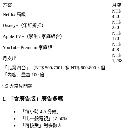
方案
月費
NT$
Netflix 高級
450
NT$
Disney+（年訂折扣）
220
NT$
Apple TV+（學生 / 家庭組合）
170
NT$
YouTube Premium 家庭版
458
NT$
月支出
1,298
「
比第四台
」（NT$ 500-700）多 NT$ 600-800、但
「
內容
」豐富 100 倍
5 大常見問題
1. 「
含廣告版
」廣告多嗎
「
每小時 4-5 分鐘
」
「
比一般電視
」少 50%
「
可接受
」對多數人