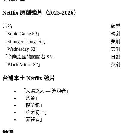
Netflix 原創強片（2025-2026）
片名
類型
「
Squid Game S3
」
韓劇
「
Stranger Things S5
」
美劇
「
Wednesday S2
」
美劇
「
今際之國的闖關者 S3
」
日劇
「
Black Mirror S7
」
英劇
台灣本土 Netflix 強片
「
人選之人 — 造浪者
」
「
茶金
」
「
模仿犯
」
「
華燈初上
」
「
罪夢者
」
動漫