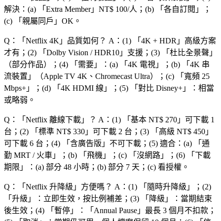
解決：(a) 「
Extra Member
」NT$ 100/人；(b) 「
各自訂閱
」；
(c) 「
親屬同戶
」OK。
Q：「
Netflix 4K
」品質如何？
A：(1) 「
4K + HDR
」高級方案
才有；(2) 「
Dolby Vision / HDR10
」支援；(3) 「
杜比全景聲
」
（部分作品）；(4) 「
需要
」：(a) 「
4K 電視
」；(b) 「
4K 串
流裝置
」（Apple TV 4K、Chromecast Ultra）；(c) 「
寬頻 25
Mbps+
」；(d) 「
4K HDMI 線
」；(5) 「
對比 Disney+
」：相當
或略弱。
Q：「
Netflix 離線下載
」？
A：(1) 「
基本 NT$ 270
」可下載 1
台；(2) 「
標準 NT$ 330
」可下載 2 台；(3) 「
高級 NT$ 450
」
可下載 6 台；(4) 「
含廣告版
」不可下載；(5) 適合：(a) 「
通
勤 MRT / 火車
」；(b) 「
飛機
」；(c) 「
沒網路
」；(6) 「
下載
期限
」：(a) 部分 48 小時；(b) 部分 7 天；(c) 看授權。
Q：「
Netflix 升降級
」方便嗎？
A：(1) 「
隨時升降級
」；(2)
「
升級
」：立即生效，按比例補差；(3) 「
降級
」：當期結束
後生效；(4) 「
暫停
」：「
Annual Pause
」最長 3 個月不扣款；