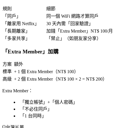
規則
細節
「
同戶
」
同一個 WiFi 網路才算同戶
「
離家用 Netflix
」
30 天內需「
回家驗證
」
「
長期離家
」
加錢「
Extra Member
」NT$ 100/月
「
多家共享
」
「
禁止
」（如朋友家分享）
「
Extra Member
」加購
方案
額外
標準
+ 1 個 Extra Member（NT$ 100）
高級
+ 2 個 Extra Member（NT$ 100 × 2 = NT$ 200）
Extra Member
：
「
獨立帳號
」+「
個人密碼
」
「
不必住同戶
」
「
1 台同時
」
台灣片單