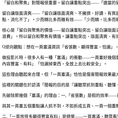
「留白和聚焦」對簡報很重要。留白讓重點突出——「適當的
留白讓版面清爽——「留白讓版面清爽、不擁擠、好讀、有質
點、消化不了」。少而精比多而雜有效——「少而精，比多而
核心是「留白與聚焦的價值——留白讓重點突出、留白讓版面
浪費」。所以留白和聚焦有價值。讓重點突出、版面清爽、有
逆向觀點：想在一頁塞滿資訊「省張數、顯得豐富、怕漏」
做投影片時，很多人有一種「塞滿」的衝動——一頁塞好幾個
內容豐富、有料」「怕漏掉東西，全放上去比較安全」。
這些理由聽起來合理，但「一頁塞滿」恰恰是傷害簡報效果最
這裡的關鍵在於認清「簡報的目的是『讓聽眾抓到重點、聽懂
先破除那幾個「塞滿」的理由：一,「省張數」是假的效率—
與其一頁塞五個重點讓人抓不到，不如拆成五頁、一頁一個重
二,「一頁放很多顯得豐富有料」是錯覺——一頁塞滿，聽眾