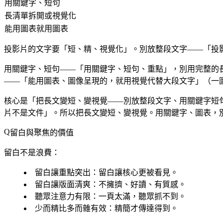
用關鍵字、短句
長清單拆開或視覺化
能用圖表就用圖表
投影片的文字要「短、精、視覺化」。別放整段文字——「投
用關鍵字、短句——「用關鍵字、短句、重點」，別用完整的
——「能用圖表、圖像呈現的，就用視覺代替大段文字」（一
核心是「把長文變短、變視覺——別放整段文字、用關鍵字短
片不是文件」。所以把長文變短、變視覺。用關鍵字、圖表，
留白與聚焦的價值
留白不是浪費：
留白讓重點突出
：留白讓核心更被看見。
留白讓版面清爽
：不擁擠、好讀、有質感。
聽眾注意力有限
：一頁太滿，聽眾抓不到。
少而精比多而雜有效
：精簡才傳達得到。