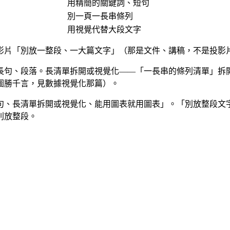
用精簡的關鍵詞、短句
別一頁一長串條列
用視覺代替大段文字
影片「別放一整段、一大篇文字」（那是文件、講稿，不是投影
長句、段落。長清單拆開或視覺化——「一長串的條列清單」拆
圖勝千言，見數據視覺化那篇）。
句、長清單拆開或視覺化、能用圖表就用圖表」。「別放整段文
別放整段。