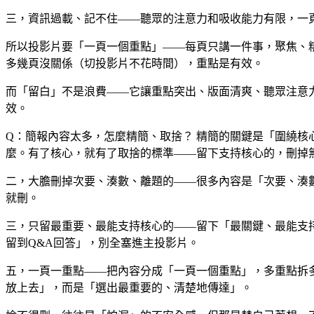
三，資訊過載、記不住——聽眾的注意力和吸收能力有限，一
所以投影片要「一頁一個重點」——每頁只講一件事，聚焦、
多幾頁沒關係（切投影片不花時間），重點是有效。
而「留白」不是浪費——它讓重點突出、版面清爽、聽眾注意
效。
Q：簡報內容太多，怎麼精簡、取捨？
精簡的關鍵是「圍繞核
麼。有了核心，就有了取捨的標準——留下支持核心的，刪掉
二，大膽刪掉次要、湊數、離題的——很多內容是「次要、湊
就刪。
三，只留最重要、最能支持核心的——留下「最關鍵、最能支
留到Q&A回答」，別全塞進主投影片。
五，一頁一重點——把內容分成「一頁一個重點」，多重點拆
放上去」，而是「選出最重要的、清楚地傳達」。