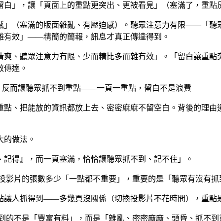
留白」，讓「頁面上的重點更突出、更被看見」（塞滿了，重點
感」（塞滿的版面雜亂、有壓迫感）。聽眾注意力有限——「聽
雜有效」——精簡的簡報，訊息才真正傳達得到。
清爽、聽眾注意力有限、少而精比多而雜有效」。「留白讓重點
效傳達。
，反而讓聽眾抓不到重點——一頁一重點，留白不是浪費
重點、把能放的資訊都放上去、密密麻麻不留空白。背後的理由
大的做法。
、記得』，而一頁塞滿，恰恰讓聽眾抓不到、記不住」。
—投影片的張數多少「一點都不重要」，重要的是「聽眾有沒有抓
點讓人抓得到——多幾頁沒關係（切換投影片不花時間），重點
看到的不是「豐富有料」，而是「雜亂、密密麻麻、頭昏、抓不到