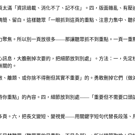
頁太滿「資訊過載、消化不了、記不住」。四，版面雜亂、有壓
精簡、留白。這樣聽眾「一眼抓到這頁的重點、注意力集中、聽
力聚焦。所以別一頁放很多——那讓聽眾抓不到重點。一頁一重
心訊息，大膽刪掉次要的，把細節放到別處」。方法：一，先定
無關的。
數、離題、或你捨不得刪但其實不重要」的。勇敢刪掉它們（做
持你重點」的內容。四，細節放到別處——「重要但不需要口頭
多頁。六，把長文變短、變視覺——用關鍵字短句代替長段落、