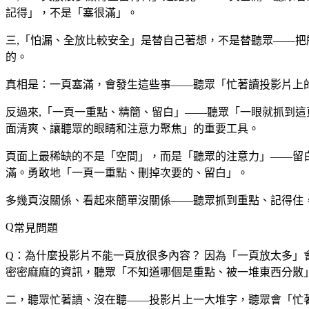
記得」，不是「塞很滿」。
三,「怕漏、全放比較安全」是替自己著想，不是替聽眾——
的。
真相是：一頁塞滿，會發生這些事——聽眾「忙著讀投影片上
反過來,「一頁一重點、精簡、留白」——聽眾「一眼就抓到
面清爽、讓聽眾的眼睛和注意力聚焦」的重要工具。
頁面上最稀缺的不是「空間」，而是「聽眾的注意力」——留
滿。勇敢地「一頁一重點、刪掉次要的、留白」。
多幾頁沒關係、看起來簡單沒關係——聽眾抓到重點、記得住
常見問題
Q：為什麼投影片不能一頁放很多內容？
因為「一頁放太多」
密密麻麻的資訊，聽眾「不知道哪個是重點、被一堆東西分散
二，聽眾忙著讀、沒在聽——投影片上一大堆字，聽眾會「忙