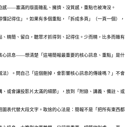
迫感——塞滿的版面雜亂、擁擠、沒質感，重點也被淹沒。
得懂記得住」。如果有多個重點，「拆成多頁」（一頁一個），
點、精簡、留白，聽眾才抓得到、記得住。少而精，比多而雜有
核心訊息——想清楚「這場簡報最重要的核心訊息、重點」是什
減法）。問自己「這個刪掉，會影響核心訊息的傳達嗎？」不會
講、或會讓投影片太滿的細節」，放到「附錄、講義、備註、或
用圖表代替大段文字。取捨的心法是：簡報不是「把所有東西都