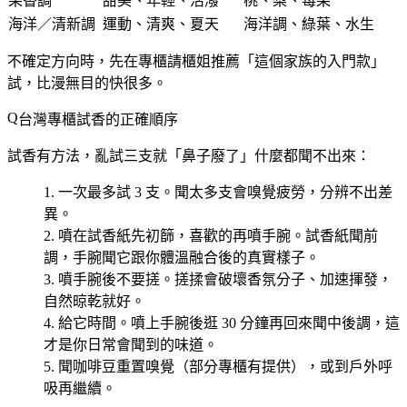
果香調
甜美、年輕、活潑
桃、梨、莓果
海洋／清新調
運動、清爽、夏天
海洋調、綠葉、水生
不確定方向時，先在專櫃請櫃姐推薦「這個家族的入門款」
試，比漫無目的快很多。
台灣專櫃試香的正確順序
試香有方法，亂試三支就「鼻子廢了」什麼都聞不出來：
一次最多試 3 支
。聞太多支會嗅覺疲勞，分辨不出差
異。
噴在試香紙先初篩
，喜歡的再噴手腕。試香紙聞前
調，手腕聞它跟你體溫融合後的真實樣子。
噴手腕後不要搓
。搓揉會破壞香氛分子、加速揮發，
自然晾乾就好。
給它時間
。噴上手腕後逛 30 分鐘再回來聞中後調，這
才是你日常會聞到的味道。
聞咖啡豆重置嗅覺
（部分專櫃有提供），或到戶外呼
吸再繼續。