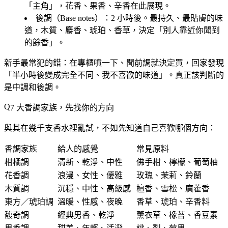
「主角」，花香、果香、辛香在此展現。
後調（Base notes）
：2 小時後。最持久、最貼膚的味
道，木質、麝香、琥珀、香草，決定「別人靠近你聞到
的餘香」。
新手最常犯的錯：在專櫃噴一下、聞前調就決定買，回家發現
「半小時後變成完全不同、我不喜歡的味道」。
真正該判斷的
是中調和後調。
7 大香調家族，先找你的方向
與其在幾千支香水裡亂試，不如先知道自己喜歡哪個方向：
香調家族
給人的感覺
常見原料
柑橘調
清新、乾淨、中性
佛手柑、檸檬、葡萄柚
花香調
浪漫、女性、優雅
玫瑰、茉莉、鈴蘭
木質調
沉穩、中性、高級感
檀香、雪松、廣藿香
東方／琥珀調
溫暖、性感、夜晚
香草、琥珀、辛香料
馥奇調
經典男香、乾淨
薰衣草、橡苔、香豆素