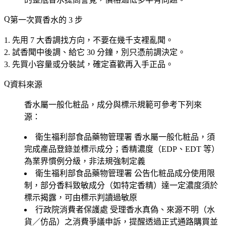
第一次買香水的 3 步
先用 7 大香調找方向
，不要在幾千支裡亂聞。
試香聞中後調、給它 30 分鐘
，別只憑前調決定。
先買小容量或分裝試
，確定喜歡再入手正品。
資料來源
香水屬一般化粧品，成分與標示規範可參考下列來
源：
衛生福利部食品藥物管理署
香水屬一般化粧品，須
完成產品登錄並標示成分；香精濃度（EDP、EDT 等）
為業界慣例分級，非法規強制定義
衛生福利部食品藥物管理署
公告化粧品成分使用限
制，部分香料致敏成分（如特定香精）達一定濃度須於
標示揭露，可由標示判讀過敏原
行政院消費者保護處
受理香水真偽、來源不明（水
貨／仿品）之消費爭議申訴，提醒透過正式通路購買並