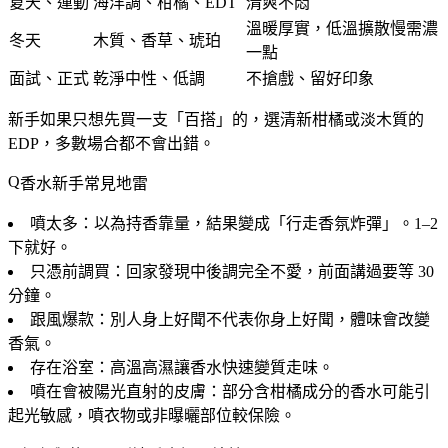
夏天、運動
海洋調、柑橘、EDT
清爽不悶
溫暖厚實，低溫擴散慢需濃
冬天
木質、香草、琥珀
一點
面試、正式
乾淨中性、低調
不搶戲、留好印象
新手如果只想先買一支「百搭」的，選
清新柑橘或淡木質的
EDP
，多數場合都不會出錯。
香水新手常見地雷
噴太多
：以為持香靠量，結果變成「行走香氛炸彈」。1–2
下就好。
只憑前調買
：回家發現中後調完全不愛，前面講過要等 30
分鐘。
跟風爆款
：別人身上好聞不代表你身上好聞，體味會改變
香氣。
存在浴室
：高溫高濕讓香水快速變質走味。
噴在會被陽光直射的皮膚
：部分含柑橘成分的香水可能引
起光敏感，噴衣物或非曝曬部位較保險。