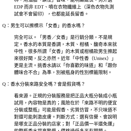
EDP 而非 EDT、噴在衣物纖維上（深色衣物先測
試會不會留印），也都能延長留香。
Q：男生可以擦標示「女香」的香水嗎？
完全可以。「男香／女香」是行銷分類，不是規
定。香水的本質是香調，木質、柑橘、馥奇本來就
中性，很多所謂「女香」的木質或柑橘款男生擦起
來很好聞，反之亦然。近年「中性香（Unisex）」
更是主流。挑香水請以「你喜歡的味道」和「跟你
體味合不合」為準，別被瓶身的性別標籤限制。
Q：香水分裝來路安全嗎？會是假貨嗎？
看來源。正規的分裝服務是把正品大瓶分裝成小瓶
試用，內容物是真的；風險在於「來路不明的便宜
分裝或整瓶」可能是假香、劣質仿冒，不只味道不
對還可能刺激皮膚。判斷方式：選有信譽、會說明
是哪支正品分裝的店家；對「正品價一半還免運」
的整瓶香水提高警覺，價格過低多半有問題。