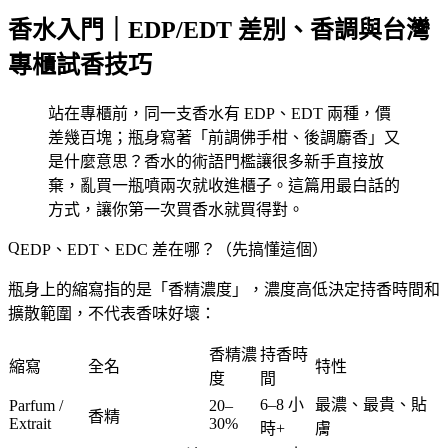
香水入門｜EDP/EDT 差別、香調與台灣
專櫃試香技巧
站在專櫃前，同一支香水有 EDP、EDT 兩種，價
差幾百塊；瓶身寫著「前調佛手柑、後調麝香」又
是什麼意思？香水的術語門檻讓很多新手直接放
棄，亂買一瓶噴兩次就收進櫃子。這篇用最白話的
方式，讓你第一次買香水就買得對。
EDP、EDT、EDC 差在哪？（先搞懂這個）
瓶身上的縮寫指的是「香精濃度」，濃度高低決定
持香時間和
擴散範圍
，不代表香味好壞：
香精濃
持香時
縮寫
全名
特性
度
間
6–8 小
最濃、最貴、貼
Parfum /
20–
香精
Extrait
30%
時+
膚