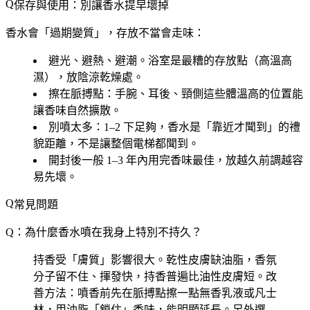
保存與使用：別讓香水提早壞掉
香水會「過期變質」，存放不當會走味：
避光、避熱、避潮
。浴室是最糟的存放點（高溫高
濕），放陰涼乾燥處。
擦在脈搏點
：手腕、耳後、頸側這些體溫高的位置能
讓香味自然擴散。
別噴太多
：1–2 下足夠，香水是「靠近才聞到」的禮
貌距離，不是讓整個電梯都聞到。
開封後一般 1–3 年內用完香味最佳，放越久前調越容
易先壞。
常見問題
Q：為什麼香水噴在我身上特別不持久？
持香受「膚質」影響很大。乾性皮膚缺油脂，香氛
分子留不住、揮發快，持香普遍比油性皮膚短。改
善方法：噴香前先在脈搏點擦一點無香乳液或凡士
林，用油脂「鎖住」香味，能明顯延長。另外選