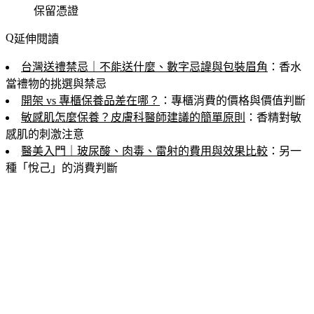
保留憑證
延伸閱讀
台灣送禮禁忌｜不能送什麼、數字忌諱與包裝眉角
：香水
當禮物的挑選與禁忌
開架 vs 專櫃保養品差在哪？
：專櫃消費的價格與價值判斷
敏感肌怎麼保養？皮膚科醫師建議的簡單原則
：香精對敏
感肌的刺激注意
醫美入門｜玻尿酸、肉毒、雷射的費用與效果比較
：另一
種「悅己」的消費判斷