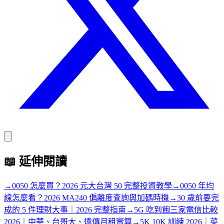
📖
延伸閱讀
→
0050 怎麼買？2026 元大台灣 50 完整投資教學
→
0050 年均
線怎麼看？2026 MA240 偏離度查詢與加碼時機
→
30 歲前要完
成的 5 件理財大事｜2026 完整指南
→
5G 吃到飽三家電信比較
2026｜中華、台哥大、遠傳月租實算
→
5K 10K 訓練 2026｜菜