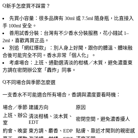
新手怎麼買不踩雷？
先買小容量
：很多品牌有 30ml 或 7.5ml 隨身瓶，比直接入
手 100ml 安全。
善用試香分裝
：台灣有不少香水分裝服務，花小錢試 1–
2ml，喜歡再買正品。
別追「網紅爆款」
：別人身上好聞，跟你的體溫、體味融
合後可能完全不同。香水非常「個人化」。
考慮場合
：上班、通勤選清淡的柑橘／木質，避免濃重東
方調在密閉辦公室「轟炸」同事。
不同場合與季節怎麼選
一支香水不可能適合所有場合，香調與濃度要看時機：
場合／季節
建議方向
原因
上班、辦公
清淡柑橘、淡木質、
密閉空間，避免濃香擾人
EDT
室
約會、晚宴
東方調、麝香、EDP
貼膚、靠近才聞到的親密感