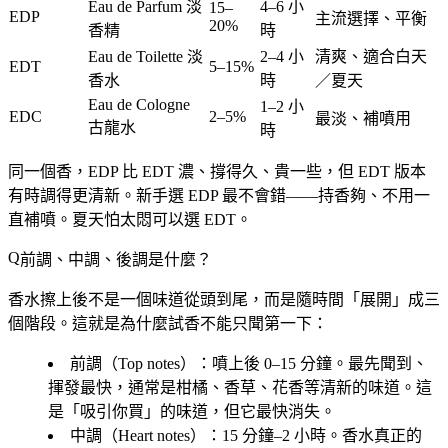
Eau de Parfum 淡
4–6 小
15–
EDP
主流選擇、平衡
20%
香精
時
Eau de Toilette 淡
2–4 小
清爽、適合白天
EDT
5–15%
香水
時
／夏天
Eau de Cologne
1–2 小
EDC
2–5%
最淡、補噴用
古龍水
時
同一個香，EDP 比 EDT 濃、撐得久、貴一些，但 EDT 版本
有時調得更清新。
新手選 EDP 最不會錯
——持香夠、不用一
直補噴。夏天怕太悶可以選 EDT。
前調、中調、後調是什麼？
香水擦上後不是一個味道從頭到尾，而是隨時間「展開」成三
個階段。這就是為什麼試香不能只聞第一下：
前調（Top notes）
：噴上後 0–15 分鐘。最先聞到、
揮發最快，通常是柑橘、香草、花香等清新的味道。這
是「吸引你買」的味道，但它最快消失。
中調（Heart notes）
：15 分鐘–2 小時。香水真正的