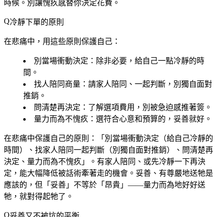
時候。別讓愧疚感替你決定花費。
冷靜下單的原則
在悲痛中，用這些原則保護自己：
別當場衝動決定
：除非必要，給自己一點冷靜的時
間。
找人陪同商量
：請家人陪同、一起判斷，別獨自面對
推銷。
問清楚再決定
：了解選項費用，別被急迫感推著簽。
量力而為不愧疚
：選符合心意和預算的，妥善就好。
在悲痛中保護自己的原則：「別當場衝動決定（給自己冷靜的
時間）、找家人陪同一起判斷（別獨自面對推銷）、問清楚再
決定、量力而為不愧疚」。有家人陪同、或先冷靜一下再決
定，能大幅降低被話術牽著走的機會。妥善、有尊嚴地送牠是
應該的，但「妥善」不等於「昂貴」——量力而為地好好送
牠，就對得起牠了。
妥善又不被坑的平衡