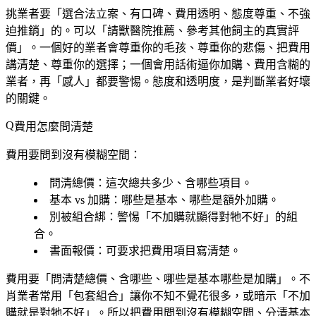
挑業者要「選合法立案、有口碑、費用透明、態度尊重、不強
迫推銷」的。可以「請獸醫院推薦、參考其他飼主的真實評
價」。一個好的業者會尊重你的毛孩、尊重你的悲傷、把費用
講清楚、尊重你的選擇；一個會用話術逼你加購、費用含糊的
業者，再「感人」都要警惕。態度和透明度，是判斷業者好壞
的關鍵。
費用怎麼問清楚
費用要問到沒有模糊空間：
問清總價
：這次總共多少、含哪些項目。
基本 vs 加購
：哪些是基本、哪些是額外加購。
別被組合綁
：警惕「不加購就顯得對牠不好」的組
合。
書面報價
：可要求把費用項目寫清楚。
費用要「問清楚總價、含哪些、哪些是基本哪些是加購」。不
肖業者常用「包套組合」讓你不知不覺花很多，或暗示「不加
購就是對牠不好」。所以把費用問到沒有模糊空間、分清基本