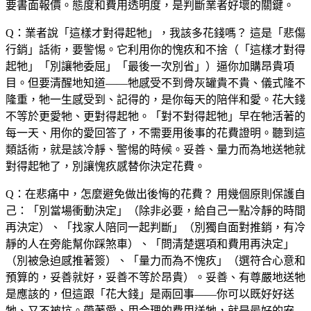
要書面報價。態度和費用透明度，是判斷業者好壞的關鍵。
Q：業者說「這樣才對得起牠」，我該多花錢嗎？
這是「悲傷
行銷」話術，要警惕。它利用你的愧疚和不捨（「這樣才對得
起牠」「別讓牠委屈」「最後一次別省」）逼你加購昂貴項
目。但要清醒地知道——牠感受不到骨灰罐貴不貴、儀式隆不
隆重，牠一生感受到、記得的，是你每天的陪伴和愛。花大錢
不等於更愛牠、更對得起牠。「對不對得起牠」早在牠活著的
每一天、用你的愛回答了，不需要用後事的花費證明。聽到這
類話術，就是該冷靜、警惕的時候。妥善、量力而為地送牠就
對得起牠了，別讓愧疚感替你決定花費。
Q：在悲痛中，怎麼避免做出後悔的花費？
用幾個原則保護自
己：「別當場衝動決定」（除非必要，給自己一點冷靜的時間
再決定）、「找家人陪同一起判斷」（別獨自面對推銷，有冷
靜的人在旁能幫你踩煞車）、「問清楚選項和費用再決定」
（別被急迫感推著簽）、「量力而為不愧疚」（選符合心意和
預算的，妥善就好，妥善不等於昂貴）。妥善、有尊嚴地送牠
是應該的，但這跟「花大錢」是兩回事——你可以既好好送
牠、又不被坑。帶著愛、用合理的費用送牠，就是最好的安