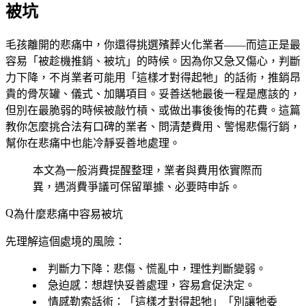
被坑
毛孩離開的悲痛中，你還得挑選殯葬火化業者——而這正是最
容易「被趁機推銷、被坑」的時候。因為你又急又傷心，判斷
力下降，不肖業者可能用「這樣才對得起牠」的話術，推銷昂
貴的骨灰罐、儀式、加購項目。妥善送牠最後一程是應該的，
但別在最脆弱的時候被敲竹槓、或做出事後後悔的花費。這篇
教你怎麼挑合法有口碑的業者、問清楚費用、警惕悲傷行銷，
幫你在悲痛中也能冷靜妥善地處理。
本文為一般消費提醒整理，業者與費用依實際而
異，遇消費爭議可保留單據、必要時申訴。
為什麼悲痛中容易被坑
先理解這個處境的風險：
判斷力下降
：悲傷、慌亂中，理性判斷變弱。
急迫感
：想趕快妥善處理，容易倉促決定。
情感勒索話術
：「這樣才對得起牠」「別讓牠委