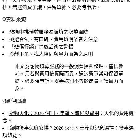
排。若遇消費爭議，保留單據、必要時申訴。
資料來源
悲痛中挑殯葬服務易被坑之處境風險
挑選合法、有口碑、費用透明業者之注意
「悲傷行銷」情感話術之警惕
冷靜下單、找人陪同與量力而為之原則
本文為寵物殯葬服務的一般消費提醒整理，僅供參
考。業者與費用依實際而異，遇消費爭議可保留單
據、必要時申訴。妥善送別不等於昂貴，請量力而
為。
延伸閱讀
寵物火化：2026 個別、集體、流程與費用
：火化的費用概
念。
寵物後事怎麼安排？2026 火化、土葬與紀念選擇
：後事選
項總覽。