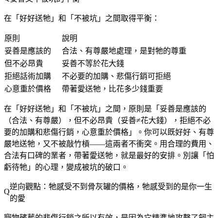
在「好好送牠」和「不被坑」之間取得平衡：
原則
說明
妥善是應該的
合法、有尊嚴地處理，是對牠的尊重
但不必昂貴
妥善不等於花大錢
拒絕話術加購
不必要的加購、悲傷行銷可拒絕
心意重於價格
帶著愛送牠，比花多少錢重要
在「好好送牠」和「不被坑」之間，原則是「妥善是應該的
（合法、有尊嚴），但不必昂貴（妥善≠花大錢），拒絕不必
要的加購和悲傷行銷，心意重於價格」。你可以既好好、有尊
嚴地送牠，又不被敲竹槓——這兩者不衝突。用合理的費用、
合法有口碑的業者，帶著愛送牠，就是最好的安排。別讓「怕
虧待牠」的心理，變成被坑的破口。
逆向觀點：牠感受不到骨灰罐的價格，牠感受到的是你一生
的愛
寵物殯葬的悲傷行銷之所以有效，是因為它精準地攻擊了飼主