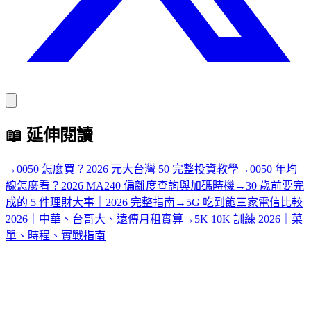
📖
延伸閱讀
→
0050 怎麼買？2026 元大台灣 50 完整投資教學
→
0050 年均
線怎麼看？2026 MA240 偏離度查詢與加碼時機
→
30 歲前要完
成的 5 件理財大事｜2026 完整指南
→
5G 吃到飽三家電信比較
2026｜中華、台哥大、遠傳月租實算
→
5K 10K 訓練 2026｜菜
單、時程、實戰指南