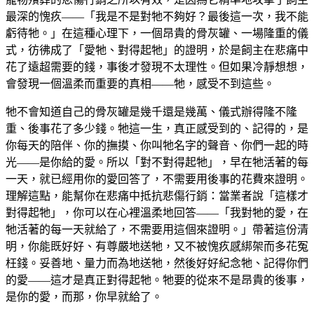
最深的愧疚——「我是不是對牠不夠好？最後這一次，我不能
虧待牠。」在這種心理下，一個昂貴的骨灰罐、一場隆重的儀
式，彷彿成了「愛牠、對得起牠」的證明，於是飼主在悲痛中
花了遠超需要的錢，事後才發現不太理性。但如果冷靜想想，
會發現一個溫柔而重要的真相——牠，感受不到這些。
牠不會知道自己的骨灰罐是幾千還是幾萬、儀式辦得隆不隆
重、後事花了多少錢。牠這一生，真正感受到的、記得的，是
你每天的陪伴、你的撫摸、你叫牠名字的聲音、你們一起的時
光——是你給的愛。所以「對不對得起牠」，早在牠活著的每
一天，就已經用你的愛回答了，不需要用後事的花費來證明。
理解這點，能幫你在悲痛中抵抗悲傷行銷：當業者說「這樣才
對得起牠」，你可以在心裡溫柔地回答——「我對牠的愛，在
牠活著的每一天就給了，不需要用這個來證明。」帶著這份清
明，你能既好好、有尊嚴地送牠，又不被愧疚感綁架而多花冤
枉錢。妥善地、量力而為地送牠，然後好好紀念牠、記得你們
的愛——這才是真正對得起牠。牠要的從來不是昂貴的後事，
是你的愛，而那，你早就給了。