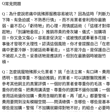
常見問題
Q：為什麼說悲痛中挑殯葬服務容易被坑？
因為這時「判斷力
下降、有急迫感、不熟悉行情」，而不肖業者會利用你最脆
弱、最不忍心「虧待牠」的心理，用情感話術（「這樣才對得
起牠」「別讓牠委屈」）推銷昂貴的骨灰罐、儀式、加購項
目。你又急又傷心，容易倉促決定、或被愧疚感牽著多花錢，
事後才發現不太理性。認清這個風險，你才會提醒自己「在悲
痛中更要冷靜、別被話術牽著走」。這不是冷血，是保護自己
不被趁人之危。妥善送牠是應該的，但別在最脆弱時被敲竹
槓。
Q：怎麼挑寵物殯葬火化業者？
挑「合法立案、有口碑、費用
透明、態度尊重、不強迫推銷」的業者。可以請獸醫院推薦、
參考其他飼主的真實評價。一個好的業者會尊重你的毛孩、尊
重你的悲傷、把費用講清楚、尊重你的選擇不逼你加購；一個
會用話術逼你加購、費用含糊的業者，再「感人」都要警惕。
費用要問到沒有模糊空間——問清總價、含哪些、哪些是基本
哪些是加購，警惕「不加購就顯得對牠不好」的組合，必要時