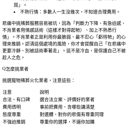
屈」。
不熟行情
：多數人一生沒幾次，不知道合理費用。
悲痛中挑殯葬服務容易被坑，因為「判斷力下降、有急迫感、
不肖業者用情感話術（這樣才對得起牠）、加上不熟悉行
情」。不肖業者正是利用你最脆弱、最不忍心「虧待牠」的心
理來推銷。認清這個處境的風險，你才會提醒自己「在悲痛中
更要冷靜、別被話術牽著走」。這不是冷血，是保護自己不被
趁人之危。
怎麼挑業者
挑選寵物殯葬火化業者，注意這些：
注意
說明
合法、有口碑
選合法立案、評價好的業者
費用透明
事前把費用、含哪些講清楚
態度尊重
對遺體、對你的悲傷有尊重同理
不強迫推銷
尊重你的選擇，不逼你加購