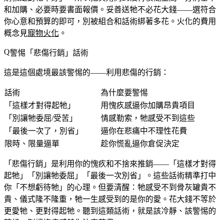
和加購、必要時要書面報價。妥善送牠不必花大錢——選符合
你心意和預算的即可，別被組合和話術綁著多花。火化的費用
概念見
寵物火化
。
警惕「悲傷行銷」話術
這是這個處境最該警惕的——利用悲傷的行銷：
話術
為什麼要警惕
「這樣才對得起牠」
用愧疚感逼你加購昂貴項目
「別讓牠委屈/受苦」
情感勒索，牠感受不到這些
「最後一次了，別省」
逼你在悲痛中不理性花費
限時、限量逼單
趁你慌亂逼你倉促決定
「悲傷行銷」是利用你的愧疚和不捨來推銷——「這樣才對得
起牠」「別讓牠委屈」「最後一次別省」。這些話術精準打中
你「不想虧待牠」的心理。但要清醒：牠感受不到骨灰罐貴不
貴、儀式隆不隆重，牠一生感受到的是你的愛。花大錢不等於
更愛牠、更對得起牠。聽到這類話術，就是該冷靜、該警惕的