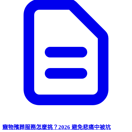
寵物殯葬服務怎麼挑？2026 避免悲痛中被坑