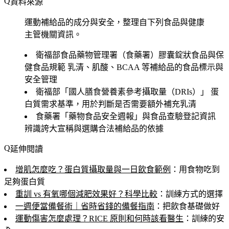
資料來源
運動補給品的成分與安全，整理自下列食品與健康
主管機關資訊。
衛福部食品藥物管理署（食藥署）膠囊錠狀食品與保
健食品規範
乳清、肌酸、BCAA 等補給品的食品標示與
安全管理
衛福部「國人膳食營養素參考攝取量（DRIs）」
蛋
白質需求基準，用於判斷是否需要額外補充乳清
食藥署「藥物食品安全週報」與食品查驗登記資訊
辨識誇大宣稱與選購合法補給品的依據
延伸閱讀
增肌怎麼吃？蛋白質攝取量與一日飲食範例
：用食物吃到
足夠蛋白質
重訓 vs 有氧哪個減肥效果好？科學比較
：訓練方式的選擇
一週便當備餐術｜省時省錢的備餐指南
：把飲食基礎做好
運動傷害怎麼處理？RICE 原則和何時該看醫生
：訓練的安