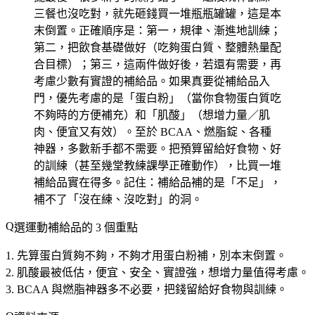
三餐也沒吃對，就先砸錢買一堆瓶瓶罐罐，這是本
末倒置。正確順序是：第一，規律、漸進地訓練；
第二，把飲食基礎做好（吃夠蛋白質、整體熱量配
合目標）；第三，這兩件做好後，若還有需要，再
考慮少數有實證的補給品。如果真要從補給品入
門，優先考慮的是「蛋白粉」（當你食物蛋白質吃
不夠時的方便補充）和「肌酸」（想增力量／肌
肉、便宜又有效）。至於 BCAA、燃脂錠、各種
神器，多數新手都不需要。把預算留給好食物、好
的訓練（甚至幾堂教練課學正確動作），比買一堆
補給品實在得多。記住：補給品補的是「不足」，
補不了「沒在練、沒吃對」的洞。
選運動補給品的 3 個重點
先算蛋白質夠不夠
，不夠才用蛋白粉補，別本末倒置。
肌酸最被低估
，便宜、安全、實證強，想增力量值得考慮。
BCAA 與燃脂神器多不必要
，把錢留給好食物與訓練。