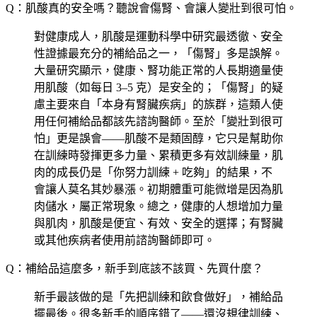
Q：肌酸真的安全嗎？聽說會傷腎、會讓人變壯到很可怕。
對健康成人，肌酸是運動科學中研究最透徹、安全
性證據最充分的補給品之一，「傷腎」多是誤解。
大量研究顯示，健康、腎功能正常的人長期適量使
用肌酸（如每日 3–5 克）是安全的；「傷腎」的疑
慮主要來自「本身有腎臟疾病」的族群，這類人使
用任何補給品都該先諮詢醫師。至於「變壯到很可
怕」更是誤會——肌酸不是類固醇，它只是幫助你
在訓練時發揮更多力量、累積更多有效訓練量，肌
肉的成長仍是「你努力訓練 + 吃夠」的結果，不
會讓人莫名其妙暴漲。初期體重可能微增是因為肌
肉儲水，屬正常現象。總之，健康的人想增加力量
與肌肉，肌酸是便宜、有效、安全的選擇；有腎臟
或其他疾病者使用前諮詢醫師即可。
Q：補給品這麼多，新手到底該不該買、先買什麼？
新手最該做的是「先把訓練和飲食做好」，補給品
擺最後。很多新手的順序錯了——還沒規律訓練、