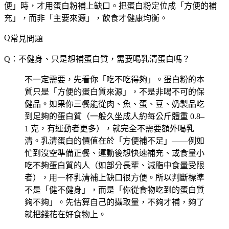
便」時，才用蛋白粉補上缺口。把蛋白粉定位成「方便的補
充」，而非「主要來源」，飲食才健康均衡。
常見問題
Q：不健身、只是想補蛋白質，需要喝乳清蛋白嗎？
不一定需要，先看你「吃不吃得夠」。蛋白粉的本
質只是「方便的蛋白質來源」，不是非喝不可的保
健品。如果你三餐能從肉、魚、蛋、豆、奶製品吃
到足夠的蛋白質（一般久坐成人約每公斤體重 0.8–
1 克，有運動者更多），就完全不需要額外喝乳
清。乳清蛋白的價值在於「方便補不足」——例如
忙到沒空準備正餐、運動後想快速補充、或食量小
吃不夠蛋白質的人（如部分長輩、減脂中食量受限
者），用一杯乳清補上缺口很方便。所以判斷標準
不是「健不健身」，而是「你從食物吃到的蛋白質
夠不夠」。先估算自己的攝取量，不夠才補，夠了
就把錢花在好食物上。