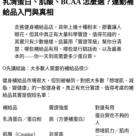
乳清蛋白、肌酸、BCAA 怎麼選？運動補
給品入門與真相
走進健身補給品店，貨架上幾十種粉末、膠囊讓人
眼花。但其中真正有大量科學實證、值得花錢的，
其實只有少數幾樣。這篇用「實證等級」幫你分清
楚：哪些補給品有用、哪些是行銷話術、以及最基
本的——你一天到底需要多少蛋白質。
先講結論：大多數人需要的補給品很少
健身補給品市場很大，但別被嚇到。對絕大多數「想增肌、減
脂、變健康」的一般健身者，真正有充分實證、值得考慮的補
給品其實是個短名單：
補給品
實證強度
對誰有用
蛋白質吃不夠的
乳清蛋白／蛋白粉
高（方便補蛋白）
人
想增肌力／肌肉
肌酸（Creatine）
非常高