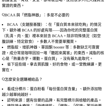
實證的東西。
BCAA 與「燃脂神器」：多是不必要的
BCAA（支鏈胺基酸）
：在「蛋白質本來就吃夠」的情況
下，額外補 BCAA 的好處有限——因為你吃的完整蛋白質
（乳清、肉、蛋）裡本來就含 BCAA。除非特殊情況（如空
腹訓練、特定飲食），多數人不需要單獨買。
燃脂錠、增肌神器、睪固酮 booster 等
：多數缺乏可靠實
證，成分常是咖啡因加一堆「聽起來厲害」的東西。減脂的核
心是「熱量赤字 + 運動 + 蛋白質」，沒有藥丸能取代。
省下這些錢
，拿去買肌酸、好的食物，或一堂教練課，更
實在。
怎麼安全選購補給品？
看成分標示
：蛋白粉看「每份蛋白質含量」、額外添加物
越少越單純越好。
認明來源
：選有信譽的品牌、有完整標示與檢驗的產品。
慎防誇大療效
：「快速增肌」「燃脂」「保證」等話術要