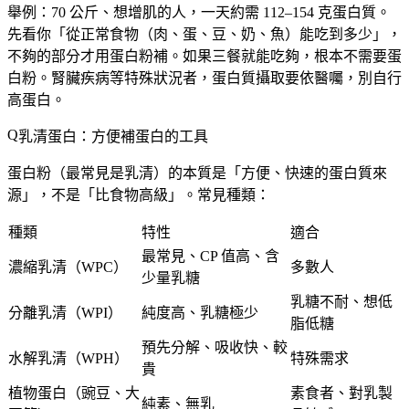
舉例：70 公斤、想增肌的人，一天約需 112–154 克蛋白質。
先看你「從正常食物（肉、蛋、豆、奶、魚）能吃到多少」，
不夠的部分
才用蛋白粉補。如果三餐就能吃夠，根本不需要蛋
白粉。腎臟疾病等特殊狀況者，蛋白質攝取要依醫囑，別自行
高蛋白。
乳清蛋白：方便補蛋白的工具
蛋白粉（最常見是乳清）的本質是「方便、快速的蛋白質來
源」，不是「比食物高級」。常見種類：
種類
特性
適合
最常見、CP 值高、含
濃縮乳清（WPC）
多數人
少量乳糖
乳糖不耐、想低
分離乳清（WPI）
純度高、乳糖極少
脂低糖
預先分解、吸收快、較
水解乳清（WPH）
特殊需求
貴
植物蛋白（豌豆、大
素食者、對乳製
純素、無乳