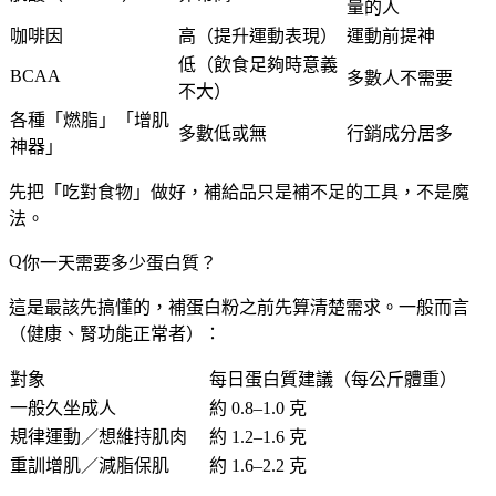
量的人
咖啡因
高（提升運動表現）
運動前提神
低（飲食足夠時意義
BCAA
多數人不需要
不大）
各種「燃脂」「增肌
多數低或無
行銷成分居多
神器」
先把「吃對食物」做好，補給品只是補不足的工具，不是魔
法。
你一天需要多少蛋白質？
這是最該先搞懂的，補蛋白粉之前先算清楚需求。一般而言
（健康、腎功能正常者）：
對象
每日蛋白質建議（每公斤體重）
一般久坐成人
約 0.8–1.0 克
規律運動／想維持肌肉
約 1.2–1.6 克
重訓增肌／減脂保肌
約 1.6–2.2 克