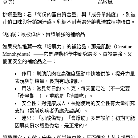
豆等）
品敏感
挑選重點：看「每份的蛋白質含量」與「成分單純度」，別被
花俏口味與行銷詞迷惑。乳糖不耐者選分離乳清或植物蛋白。
肌酸：最被低估、實證最強的補給品
如果只能推薦一樣「增肌力」的補給品，那是
肌酸（Creatine
Monohydrate）
——它是運動科學中研究最多、實證最強、又
便宜安全的補給品之一：
作用
：幫助肌肉在高強度運動中快速供能，提升力量
表現與訓練量，長期有助增肌。
用法
：常見每日約 3–5 克，每天固定吃（不一定要
「衝量期」），重點是「持續吃」。
安全性
：對健康成人，長期使用的安全性有大量研究
支持（腎臟疾病者仍應先諮詢）。
迷思
：「肌酸傷腎」「會爆筋」多是誤解；初期可能
因肌肉儲水體重微增，是正常的。
肌酸便宜、有效、安全，卻常被忽略，反而很多人花大錢買沒