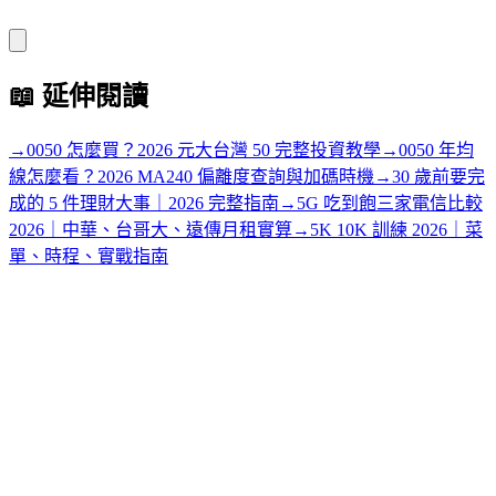
📖
延伸閱讀
→
0050 怎麼買？2026 元大台灣 50 完整投資教學
→
0050 年均
線怎麼看？2026 MA240 偏離度查詢與加碼時機
→
30 歲前要完
成的 5 件理財大事｜2026 完整指南
→
5G 吃到飽三家電信比較
2026｜中華、台哥大、遠傳月租實算
→
5K 10K 訓練 2026｜菜
單、時程、實戰指南