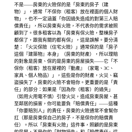
不是——房東的火險保的是「房東的房子（建
物）」，通常「不保你（租客）放在裡面的個人財
物」，也不一定涵蓋「你因過失造成的對第三人賠
償責任」，所以房東有火險，不代表你的需求被照
顧到了。很多租客以為「房東有保火險，整棟房子
都保了，跟我有關的都有保」，這是誤解。要分清
楚：「火災保險（住宅火險）」通常保的是「房子
這個『建築物』本身」（房東的財產），所以理賠
的對象是房東、保的是房東的房屋損失——它「不
保你（租客）放在屋裡的『動產』（家電、3C、
家具、個人物品）」，這些是你的財產，火災、竊
盜損失了，房東的火險不會賠你。更重要的是「責
任」的部分：如果是「因為你（租客）的過失」
（如用火用電不慎）引發火災，造成房東房屋、甚
至鄰居的損害，你可能要負「賠償責任」——這種
「你要賠別人」的責任，房東的火險通常不會幫你
扛（那是房東保自己的房子，不是保你的賠償責
任）。所以「房東有火險」這件事，照顧的是房東
的房屋，不是你的「財物損失」和「賠償責任」這