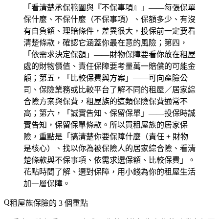
「看清楚承保範圍與『不保事項』」——每張保單
保什麼、不保什麼（不保事項）、保額多少、有沒
有自負額、理賠條件，差異很大，投保前一定要看
清楚條款，確認它涵蓋你最在意的風險；第四，
「依需求決定保額」——財物保障要看你放在租屋
處的財物價值、責任保障要考量萬一賠償的可能金
額；第五，「比較保費與方案」——可向產險公
司、保險業務或比較平台了解不同的租屋／居家綜
合險方案與保費，租屋族的這類保險保費通常不
高；第六，「誠實告知、保留保單」——投保時誠
實告知，保留保單條款。所以買租屋族的居家保
險，重點是「搞清楚你要保障什麼（責任 + 財物
是核心）、找以你為被保險人的居家綜合險、看清
楚條款與不保事項、依需求選保額、比較保費」。
花點時間了解、選對保障，用小錢為你的租屋生活
加一層保障。
租屋族保險的 3 個重點