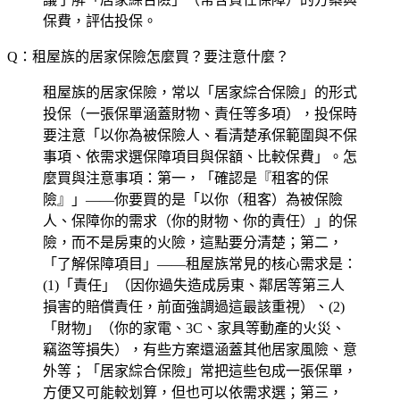
保費，評估投保。
Q：租屋族的居家保險怎麼買？要注意什麼？
租屋族的居家保險，常以「居家綜合保險」的形式
投保（一張保單涵蓋財物、責任等多項），投保時
要注意「以你為被保險人、看清楚承保範圍與不保
事項、依需求選保障項目與保額、比較保費」。怎
麼買與注意事項：第一，「確認是『租客的保
險』」——你要買的是「以你（租客）為被保險
人、保障你的需求（你的財物、你的責任）」的保
險，而不是房東的火險，這點要分清楚；第二，
「了解保障項目」——租屋族常見的核心需求是：
(1)「責任」（因你過失造成房東、鄰居等第三人
損害的賠償責任，前面強調過這最該重視）、(2)
「財物」（你的家電、3C、家具等動產的火災、
竊盜等損失），有些方案還涵蓋其他居家風險、意
外等；「居家綜合保險」常把這些包成一張保單，
方便又可能較划算，但也可以依需求選；第三，