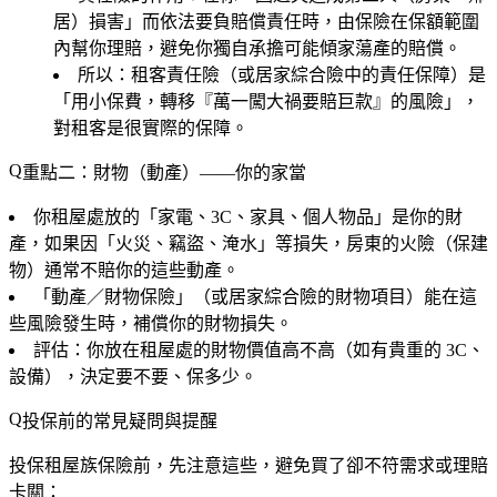
居）損害」而依法要負賠償責任時，由保險在保額範圍
內幫你理賠，避免你獨自承擔可能傾家蕩產的賠償。
所以
：租客責任險（或居家綜合險中的責任保障）是
「用小保費，轉移『萬一闖大禍要賠巨款』的風險」，
對租客是很實際的保障。
重點二：財物（動產）——你的家當
你租屋處放的「家電、3C、家具、個人物品」是你的財
產，如果因「火災、竊盜、淹水」等損失，房東的火險（保建
物）通常不賠你的這些動產。
「動產／財物保險」（或居家綜合險的財物項目）能在這
些風險發生時，補償你的財物損失。
評估：你放在租屋處的財物價值高不高（如有貴重的 3C、
設備），決定要不要、保多少。
投保前的常見疑問與提醒
投保租屋族保險前，先注意這些，避免買了卻不符需求或理賠
卡關：