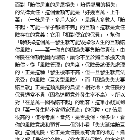
面對「賠償房東的房屋損失 + 賠償鄰居的損失」
的法律責任，這個金額可能是「好幾百萬、上千
萬」（一棟房子、多戶人家），是絕大多數人「賠
不起、可能一輩子都還不完」的巨額。這就是責任
險存在的意義：它用「相對便宜的保費」，幫你
「轉移掉這個萬一發生就可能毀掉你人生的巨額賠
償風險」——萬一你真的因過失要負賠償責任，由
保險在保額範圍內理賠，讓你不至於獨自承擔天價
賠償。從「風險管理」的角度，保險最該優先處理
的，正是這種「發生機率不高、但一旦發生就無法
承受」的風險（巨災型風險），而「因過失失火要
賠巨款」正是這類風險的典型。相對地，責任險的
保費通常不貴（因為這類意外發生率不高）。所以
對「在意萬一闖禍賠不起」的租客，這筆小錢買到
的「萬一發生時不會傾家蕩產」的保障，CP 值是
很高的，值得考慮。當然，是否投保、保多少，看
你的風險意識和預算——但別小看「失火延燒賠巨
款」這個風險，它正是責任險最有價值的地方。建
議了解「居家綜合險」（常含責任保障）的方案與