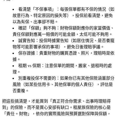
看清楚「不保事項」
：每張保單都有不保的情況（如
故意行為、特定原因的損失等），投保前看清楚，避免
以為有保、出事卻不賠。
確認「保額」夠不夠
：財物保額對應你的家當價值、
責任保額對應萬一賠償的可能金額，太低可能不夠用。
誠實告知
：投保時據實告知（如居住情況、是否養寵
物等可能影響承保的事項），避免日後理賠爭議。
保存證據
：貴重財物的購買憑證、照片，理賠時是依
據。
租期 vs 保期
：注意保單的期間，搬家、退租時的處
理。
別重複投保不需要的
：如果你已有其他保險涵蓋部分
風險（如某些信用卡、其他保單的個人責任），評估是
否重複。
把這些搞清楚，才能買到「真正符合你需求、出事時理賠得
到」的保險，而不是買心安卻有缺口。租屋族保險的核心是
「責任 + 財物」，依你的實際風險與預算選對保障與保額，