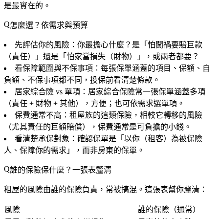
是最實在的。
怎麼選？依需求與預算
先評估你的風險
：你最擔心什麼？是「怕闖禍要賠巨款
（責任）」還是「怕家當損失（財物）」，或兩者都要？
看保障範圍與不保事項
：每張保單涵蓋的項目、保額、自
負額、不保事項都不同，投保前看清楚條款。
居家綜合險 vs 單項
：居家綜合保險常一張保單涵蓋多項
（責任 + 財物 + 其他），方便；也可依需求選單項。
保費通常不高
：租屋族的這類保險，相較它轉移的風險
（尤其責任的巨額賠償），保費通常是可負擔的小錢。
看清楚承保對象
：確認保單是「以你（租客）為被保險
人、保障你的需求」，而非房東的保單。
誰的保險保什麼？一張表釐清
租屋的風險由誰的保險負責，常被搞混。這張表幫你釐清：
風險
誰的保險（通常）