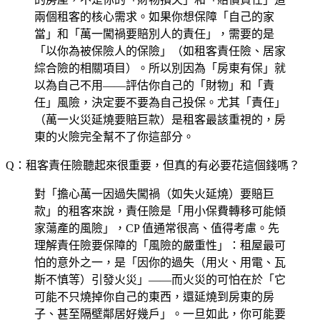
兩個租客的核心需求。如果你想保障「自己的家
當」和「萬一闖禍要賠別人的責任」，需要的是
「以你為被保險人的保險」（如租客責任險、居家
綜合險的相關項目）。所以別因為「房東有保」就
以為自己不用——評估你自己的「財物」和「責
任」風險，決定要不要為自己投保。尤其「責任」
（萬一火災延燒要賠巨款）是租客最該重視的，房
東的火險完全幫不了你這部分。
Q：租客責任險聽起來很重要，但真的有必要花這個錢嗎？
對「擔心萬一因過失闖禍（如失火延燒）要賠巨
款」的租客來說，責任險是「用小保費轉移可能傾
家蕩產的風險」，CP 值通常很高、值得考慮。先
理解責任險要保障的「風險的嚴重性」：租屋最可
怕的意外之一，是「因你的過失（用火、用電、瓦
斯不慎等）引發火災」——而火災的可怕在於「它
可能不只燒掉你自己的東西，還延燒到房東的房
子、甚至隔壁鄰居好幾戶」。一旦如此，你可能要