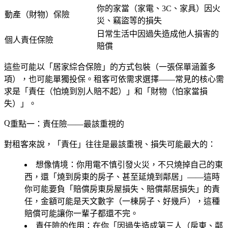
你的家當（家電、3C、家具）因火
動產（財物）保險
災、竊盜等的損失
日常生活中因過失造成他人損害的
個人責任保險
賠償
這些可能以「居家綜合保險」的方式包裝（一張保單涵蓋多
項），也可能單獨投保。租客可依需求選擇——常見的核心需
求是「責任（怕燒到別人賠不起）」和「財物（怕家當損
失）」。
重點一：責任險——最該重視的
對租客來說，「責任」往往是最該重視、損失可能最大的：
想像情境
：你用電不慎引發火災，不只燒掉自己的東
西，還「燒到房東的房子、甚至延燒到鄰居」——這時
你可能要負「賠償房東房屋損失、賠償鄰居損失」的責
任，金額可能是天文數字（一棟房子、好幾戶），這種
賠償可能讓你一輩子都還不完。
責任險的作用
：在你「因過失造成第三人（房東、鄰