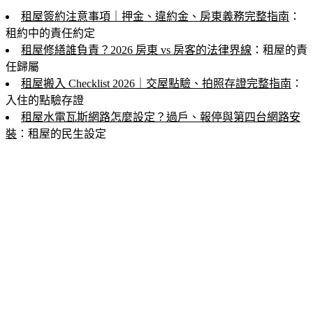
租屋簽約注意事項｜押金、違約金、房東義務完整指南
：
租約中的責任約定
租屋修繕誰負責？2026 房東 vs 房客的法律界線
：租屋的責
任歸屬
租屋搬入 Checklist 2026｜交屋點驗、拍照存證完整指南
：
入住的點驗存證
租屋水電瓦斯網路怎麼設定？過戶、報停與第四台網路安
裝
：租屋的民生設定