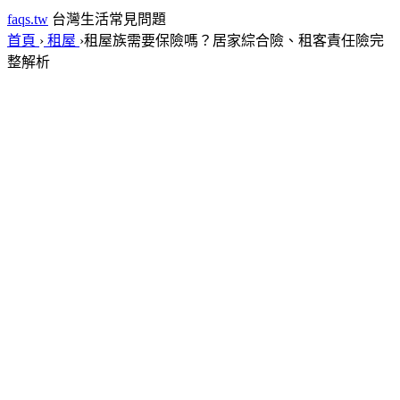
faqs.tw
台灣生活常見問題
首頁
›
租屋
›
租屋族需要保險嗎？居家綜合險、租客責任險完
整解析