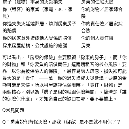
房子（建物）本身的火災損失
房東的住宅火險
你（租客）的家當（家電、3C、家
你的財物／居家綜合
具）
險
你過失失火延燒鄰居、燒到房東房子
你的責任險／居家綜
的賠償
合險
你的居家意外造成他人受傷的賠償
你的個人責任險
房東房屋結構、公共設施的維護
房東
可以看出，「房東的保險」主要照顧「房東的房子」，而「你
的財物」和「你要負的賠償責任」這兩塊租客的核心風險，要
靠「以你為被保險人的保險」。最容易讓人疏忽、損失卻可能
最大的是「責任」——萬一你的過失造成火災延燒，要賠的金
額可能是天價。所以租屋族評估保險時，「責任 + 財物」是
兩個核心，別以為「房子是租的就跟保險無關」。搞清楚「誰
的保險保什麼」，才知道自己的缺口在哪、要不要補上。
常見問題
Q：房東說他有保火險，那我（租客）是不是就不用保了？