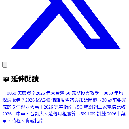
📖
延伸閱讀
→
0050 怎麼買？2026 元大台灣 50 完整投資教學
→
0050 年均
線怎麼看？2026 MA240 偏離度查詢與加碼時機
→
30 歲前要完
成的 5 件理財大事｜2026 完整指南
→
5G 吃到飽三家電信比較
2026｜中華、台哥大、遠傳月租實算
→
5K 10K 訓練 2026｜菜
單、時程、實戰指南