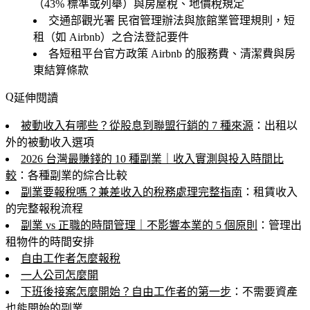
（43% 標準或列舉）與房屋稅、地價稅規定
交通部觀光署
民宿管理辦法與旅館業管理規則，短
租（如 Airbnb）之合法登記要件
各短租平台官方政策
Airbnb 的服務費、清潔費與房
東結算條款
延伸閱讀
被動收入有哪些？從股息到聯盟行銷的 7 種來源
：出租以
外的被動收入選項
2026 台灣最賺錢的 10 種副業｜收入實測與投入時間比
較
：各種副業的綜合比較
副業要報稅嗎？兼差收入的稅務處理完整指南
：租賃收入
的完整報稅流程
副業 vs 正職的時間管理｜不影響本業的 5 個原則
：管理出
租物件的時間安排
自由工作者怎麼報稅
一人公司怎麼開
下班後接案怎麼開始？自由工作者的第一步
：不需要資產
也能開始的副業