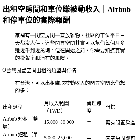
出租空房間和車位賺被動收入｜Airbnb
和停車位的實際報酬
家裡有一間空房間一直放雜物，社區的車位平日白
天都沒人停。這些閒置空間其實可以幫你每個月多
賺幾千到幾萬塊。但在開始之前，你需要知道真實
的投報率和潛在的風險。
台灣閒置空間出租的類型與行情
在台灣，可以出租賺取被動收入的閒置空間比你想
的多：
月收入範圍
管理難
出租類型
門檻
（TWD）
度
Airbnb 短租（整
15,000–80,000
高
需有閒置房產
層）
Airbnb 短租（單
5,000–25,000
中
有空房間即可