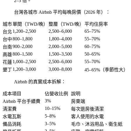
2–3 倍。
台灣各城市 Airbnb 平均每晚房價（2026 年）：
城市
單間（TWD/晚）
整層（TWD/晚）
平均住房率
1,200–2,500
2,500–6,000
65–75%
台北
800–1,800
1,800–4,000
55–70%
台中
900–2,000
2,000–5,000
60–75%
台南
800–1,500
1,500–3,500
50–65%
高雄
1,000–2,500
2,500–6,000
55–70%
花蓮
1,200–3,000
3,000–8,000
墾丁
45–65%（季節性大）
Airbnb 的真實成本拆解：
成本項目
佔營收比例
說明
3%
Airbnb 平台手續費
房東端
10–15%
清潔費
每次退房後清潔
5–8%
水電瓦斯
客人使用的水電
3–5%
備品消耗
毛巾、沐浴用品、衛生紙