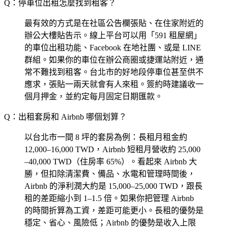
Q：停車位出租怎麼找到租客？
最有效的方式是在社區公告欄張貼、在住家附近的
辦公大樓貼告示。線上平台可以用「591 租屋網」
的車位出租功能、Facebook 在地社團、或是 LINE
群組。如果你的車位在辦公商圈或捷運站附近，通
常不難找到租客。台北市的好地段停車位甚至供不
應求，張貼一兩天就會有人來租。簽約時建議收一
個月押金，並約定每月固定日期匯款。
Q：出租套房和 Airbnb 哪個划算？
以台北市一間 8 坪的套房為例：長租月租金約
12,000–16,000 TWD，Airbnb 短租月營收約 25,000
–40,000 TWD（住房率 65%）。看起來 Airbnb 大
勝，但扣除清潔費、備品、水電和管理時間後，
Airbnb 的淨利潤大約是 15,000–25,000 TWD，跟長
租的差距縮小到 1–1.5 倍。如果你把管理 Airbnb
的時間折算為工資，差距可能更小。長租的優勢是
穩定、省心、風險低；Airbnb 的優勢是收入上限