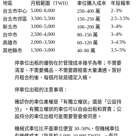
地區
月租範圍（TWD）
車位購入成本
年投報率
5,000–8,000
2–3%
台北市中心
250–400 萬
3,500–5,500
2.5–3.5%
台北市郊區
150–250 萬
3,000–5,000
3–4%
新北市
100–200 萬
2,500–4,000
3–4%
台中市
80–150 萬
2,000–3,500
3–4.5%
高雄市
60–120 萬
1,500–3,000
3.5–5%
其他縣市
40–80 萬
停車位出租的優勢在於管理成本幾乎為零；不需要
清潔、不需要備品、不需要跟租客大量溝通。簽好
月租合約後，每個月就是穩定入帳。
停車位出租的注意事項：
確認你的車位產權是「有獨立權狀」還是「公設持
分」。有獨立權狀的車位可以自由出租和買賣；公
設持分的車位出租可能需要管委會同意。
機械式車位比平面車位便宜 30–50%，但機械車位
有維修成本（每年約 5,000–10,000 TWD），而且