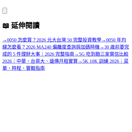
📖
延伸閱讀
→
0050 怎麼買？2026 元大台灣 50 完整投資教學
→
0050 年均
線怎麼看？2026 MA240 偏離度查詢與加碼時機
→
30 歲前要完
成的 5 件理財大事｜2026 完整指南
→
5G 吃到飽三家電信比較
2026｜中華、台哥大、遠傳月租實算
→
5K 10K 訓練 2026｜菜
單、時程、實戰指南