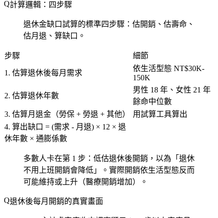
計算邏輯：四步驟
退休金缺口試算的標準四步驟：估開銷、估壽命、
估月退、算缺口。
步驟
細節
依生活型態 NT$30K-
1. 估算退休後每月需求
150K
男性 18 年、女性 21 年
2. 估算退休年數
餘命中位數
3. 估算月退金（勞保 + 勞退 + 其他）
用試算工具算出
4. 算出缺口 = (需求 - 月退) × 12 × 退
休年數 × 通膨係數
多數人卡在第 1 步：低估退休後開銷，以為「退休
不用上班開銷會降低」。實際開銷依生活型態反而
可能維持或上升（醫療開銷增加）。
退休後每月開銷的真實畫面