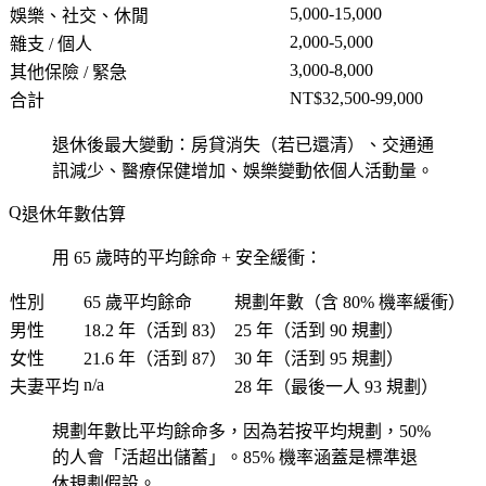
5,000-15,000
娛樂、社交、休閒
2,000-5,000
雜支 / 個人
3,000-8,000
其他保險 / 緊急
NT$32,500-99,000
合計
退休後最大變動：房貸消失（若已還清）、交通通
訊減少、醫療保健增加、娛樂變動依個人活動量。
退休年數估算
用 65 歲時的平均餘命 + 安全緩衝：
性別
65 歲平均餘命
規劃年數（含 80% 機率緩衝）
男性
18.2 年（活到 83）
25 年（活到 90 規劃）
女性
21.6 年（活到 87）
30 年（活到 95 規劃）
n/a
夫妻平均
28 年（最後一人 93 規劃）
規劃年數比平均餘命多，因為若按平均規劃，50%
的人會「活超出儲蓄」。85% 機率涵蓋是標準退
休規劃假設。