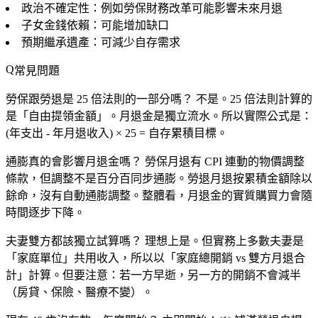
政治不確定性：例如勞保財務改革可能影響未來月退
子女金錢依賴：可能增加缺口
預期繼承遺產：可減少自存需求
常見問題
勞保跟勞退是 25 倍法則的一部分嗎？
不是。25 倍法則計算的
是「自由提領金額」。月退金是獨立流水。所以實際公式是：
(年支出 - 年月退收入) × 25 = 自存累積目標。
通膨真的會影響月退金嗎？
勞保月退有 CPI 連動的物價調整
條款，但調整不是百分百同步通膨。勞退月退按累積金額除以
餘命，沒有自動通膨調整。
整體看，月退金的實質購買力會隨
時間逐步下降
。
夫妻雙方都該獨立試算嗎？
理想上是。但實務上多數夫妻是
「家庭單位」共用收入，所以以「家庭總開銷 vs 雙方月退合
計」計算。但要注意：若一方早逝，另一方的開銷不會減半
（房貸、保險、醫療不變）。