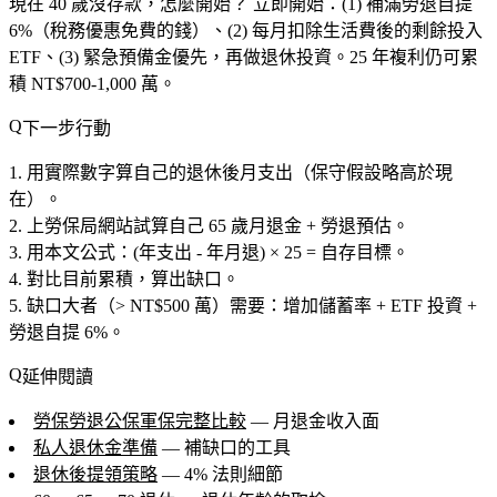
現在 40 歲沒存款，怎麼開始？
立即開始：(1) 補滿勞退自提
6%（稅務優惠免費的錢）、(2) 每月扣除生活費後的剩餘投入
ETF、(3) 緊急預備金優先，再做退休投資。25 年複利仍可累
積 NT$700-1,000 萬。
下一步行動
用實際數字算自己的退休後月支出（保守假設略高於現
在）。
上勞保局網站試算自己 65 歲月退金 + 勞退預估。
用本文公式：(年支出 - 年月退) × 25 = 自存目標。
對比目前累積，算出缺口。
缺口大者（> NT$500 萬）需要：增加儲蓄率 + ETF 投資 +
勞退自提 6%。
延伸閱讀
勞保勞退公保軍保完整比較
— 月退金收入面
私人退休金準備
— 補缺口的工具
退休後提領策略
— 4% 法則細節