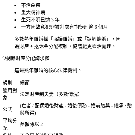
不治惡疾
重大精神病
生死不明已逾 3 年
一方因故意犯罪被判處有期徒刑逾 6 個月
多數熟年離婚採「協議離婚」或「調解離婚」，因
為財產 + 退休金分配複雜，協議能更靈活處理。
剩餘財產分配請求權
這是熟年離婚的核心法律機制。
規則
細節
適用對
法定財產制夫妻（多數情況）
象
(亡者 / 配偶婚後財產 - 婚後債務 - 婚前贈與 - 繼承 / 贈
公式
與所得)
平均分
差額除以 2
配