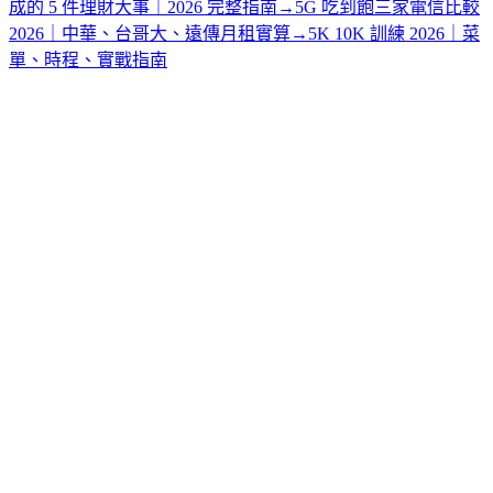
成的 5 件理財大事｜2026 完整指南
→
5G 吃到飽三家電信比較
2026｜中華、台哥大、遠傳月租實算
→
5K 10K 訓練 2026｜菜
單、時程、實戰指南