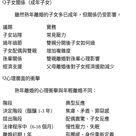
子女關係（成年子女）
雖然熟年離婚的子女多已成年，但關係仍受影響。
議題
實務
子女站隊
常見壓力
過年過節
雙親分開後子女如何過
子女配偶與雙親
增加複雜度
孫輩關係
雙親離婚對孫輩心理影響
經濟支援
父母離婚後對子女經濟援助減少
心理層面的衝擊
熟年離婚的心理衝擊與年輕離婚不同：
階段
典型反應
決定階段（醞釀 1-3 年）
焦慮、矛盾、罪惡感
提出階段
配偶震驚、子女反應
法律程序中（6-18 個月）
慢性壓力、失眠
離婚初期 1 年
孤獨感、身份重新定義