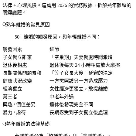
法律 + 心理風險。這篇用 2026 的實務數據，拆解熟年離婚的
關鍵議題。
熟年離婚的常見原因
50+ 離婚的觸發原因，與年輕離婚不同：
觸發因素
細節
子女獨立離家
「空巢期」夫妻獨處時間激增
退休後相處
退休後每天 24 小時相處放大摩擦
長期關係問題累積
「等子女長大後」延宕的決定
健康狀況改變
一方需照護另一方造成壓力
經濟獨立
女性經濟更獨立，敢提離婚
第三者
中老年外遇
興趣 / 價值差異
退休後發現完全不同
暴力 / 虐待
長期忍受到子女獨立後處理
熟年離婚的法律基礎