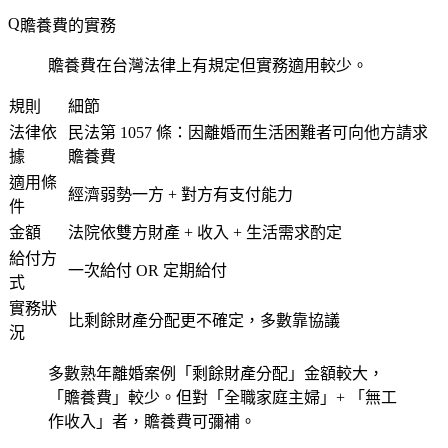
贍養費的實務
贍養費在台灣法律上有規定但實務適用較少。
規則
細節
法律依
民法第 1057 條：因離婚而生活困難者可向他方請求
據
贍養費
適用條
經濟弱勢一方 + 對方有支付能力
件
金額
法院依雙方財產 + 收入 + 生活需求酌定
給付方
一次給付 OR 定期給付
式
實務狀
比剩餘財產分配更不確定，多數靠協議
況
多數熟年離婚案例「剩餘財產分配」金額較大，
「贍養費」較少。但對「全職家庭主婦」+ 「無工
作收入」者，贍養費可彌補。