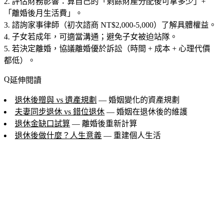
評估財務影響：算自己的「剩餘財產分配後可拿多少」+
「離婚後月生活費」。
諮詢家事律師（初次諮商 NT$2,000-5,000）了解具體權益。
子女若成年，可適當溝通；避免子女被迫站隊。
若決定離婚，協議離婚優於訴訟（時間 + 成本 + 心理代價
都低）。
延伸閱讀
退休後贈與 vs 遺產規劃
— 婚姻變化的資產規劃
夫妻同步退休 vs 錯位退休
— 婚姻在退休後的維護
退休金缺口試算
— 離婚後重新計算
退休後做什麼？人生意義
— 重建個人生活