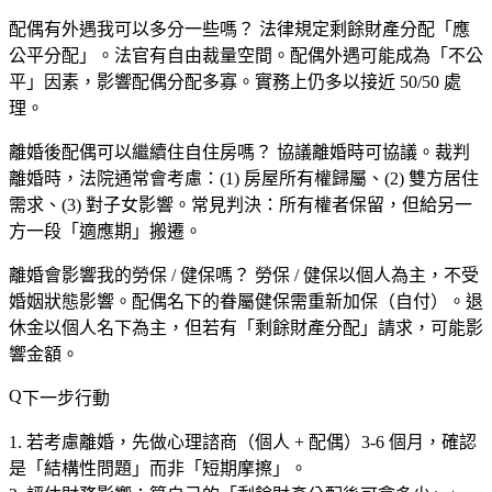
配偶有外遇我可以多分一些嗎？
法律規定剩餘財產分配「應
公平分配」。法官有自由裁量空間。配偶外遇可能成為「不公
平」因素，影響配偶分配多寡。實務上仍多以接近 50/50 處
理。
離婚後配偶可以繼續住自住房嗎？
協議離婚時可協議。裁判
離婚時，法院通常會考慮：(1) 房屋所有權歸屬、(2) 雙方居住
需求、(3) 對子女影響。常見判決：所有權者保留，但給另一
方一段「適應期」搬遷。
離婚會影響我的勞保 / 健保嗎？
勞保 / 健保以個人為主，不受
婚姻狀態影響。配偶名下的眷屬健保需重新加保（自付）。退
休金以個人名下為主，但若有「剩餘財產分配」請求，可能影
響金額。
下一步行動
若考慮離婚，先做心理諮商（個人 + 配偶）3-6 個月，確認
是「結構性問題」而非「短期摩擦」。