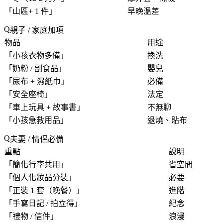
「
山區+ 1 件
」
早晚溫差
親子 / 家庭加項
物品
用途
「
小孩衣物多備
」
換洗
「
奶粉 / 副食品
」
嬰兒
「
尿布 + 濕紙巾
」
必備
「
安全座椅
」
法定
「
車上玩具 + 故事書
」
不無聊
「
小孩急救用品
」
退燒、貼布
夫妻 / 情侶必備
重點
說明
「
簡化行李共用
」
省空間
「
個人化妝品分裝
」
必要
「
正裝 1 套（晚餐）
」
進階
「
手寫日記 / 拍立得
」
紀念
「
禮物 / 信件
」
浪漫