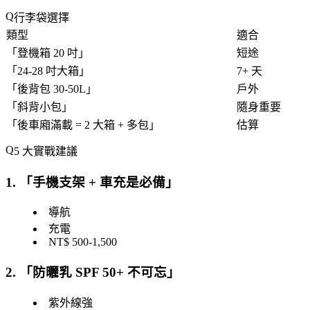
行李袋選擇
類型
適合
「
登機箱 20 吋
」
短途
「
24-28 吋大箱
」
7+ 天
「
後背包 30-50L
」
戶外
「
斜背小包
」
隨身重要
「
後車廂滿載 = 2 大箱 + 多包
」
估算
5 大實戰建議
1. 「
手機支架 + 車充是必備
」
導航
充電
NT$ 500-1,500
2. 「
防曬乳 SPF 50+ 不可忘
」
紫外線強