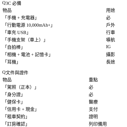
3C 必備
物品
用途
「
手機 + 充電器
」
必
「
行動電源 10,000mAh+
」
戶外
「
車充 USB
」
行車
「
手機支架（車上）
」
導航
IG
「
自拍棒
」
「
相機 + 電池 + 記憶卡
」
攝影
「
耳機
」
長途
文件與證件
物品
重點
「
駕照（正本）
」
必
「
身分證
」
必
「
健保卡
」
醫療
「
信用卡 + 現金
」
支付
「
租車契約
」
證明
「
訂房確認
」
列印備用