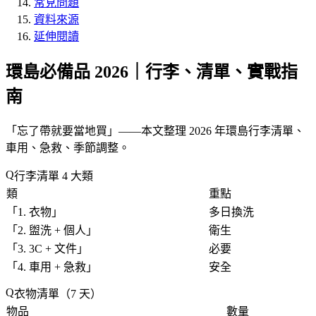
常見問題
資料來源
延伸閱讀
環島必備品 2026｜行李、清單、實戰指
南
「
忘了帶就要當地買
」——本文整理 2026 年環島行李清單、
車用、急救、季節調整。
行李清單 4 大類
類
重點
「
1. 衣物
」
多日換洗
「
2. 盥洗 + 個人
」
衛生
「
3. 3C + 文件
」
必要
「
4. 車用 + 急救
」
安全
衣物清單（7 天）
物品
數量