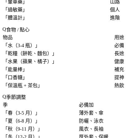
「
暈車藥
」
山路
「
過敏藥
」
個人
「
體溫計
」
進階
食物 / 點心
物品
用途
「
水（3-4 瓶）
」
必備
「
乾糧（餅乾、麵包）
」
長途
「
水果（蘋果、橘子）
」
健康
「
能量棒
」
補充
「
口香糖
」
提神
「
保溫瓶 + 茶包
」
熱飲
季節調整
季
必備加
「
春（3-5 月）
」
薄外套、傘
「
夏（6-8 月）
」
防曬、泳衣
「
秋（9-11 月）
」
風衣、長袖
「
冬（12-2 月）
」
厚外套、保暖