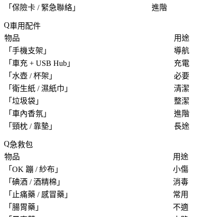
「
保險卡 / 緊急聯絡
」
進階
車用配件
物品
用途
「
手機支架
」
導航
「
車充 + USB Hub
」
充電
「
水壺 / 杯架
」
必要
「
衛生紙 / 濕紙巾
」
清潔
「
垃圾袋
」
整潔
「
車內香氛
」
進階
「
頸枕 / 靠墊
」
長途
急救包
物品
用途
「
OK 蹦 / 紗布
」
小傷
「
碘酒 / 酒精棉
」
消毒
「
止痛藥 / 感冒藥
」
常用
「
腸胃藥
」
不適