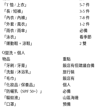
「
T 恤 / 上衣
」
5-7 件
「
長 / 短褲
」
3-5 件
「
內衣 / 內褲
」
7-8 件
「
外套 / 風衣
」
1-2 件
「
雨衣 / 雨傘
」
必備
「
泳衣
」
看季節
「
運動鞋 + 涼鞋
」
2 雙
盥洗 + 個人
物品
重點
「
牙刷 / 牙膏
」
飯店有但建議自備
「
洗髮 / 沐浴乳
」
旅行裝
「
毛巾
」
飯店有
「
化妝品 / 保養品
」
個人
「
防曬乳（SPF 50+）
」
必備
「
驅蚊液
」
山區海邊
「
口罩
」
預備