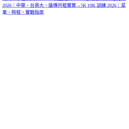
2026｜中華、台哥大、遠傳月租實算
→
5K 10K 訓練 2026｜菜
單、時程、實戰指南