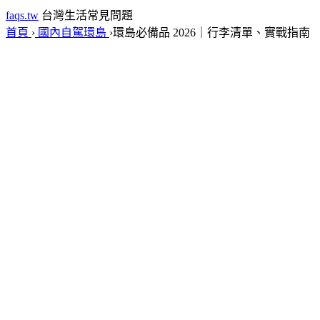
faqs.tw
台灣生活常見問題
首頁
›
國內自駕環島
›
環島必備品 2026｜行李清單、實戰指南