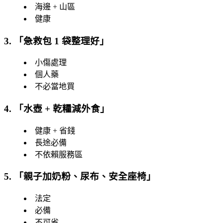
海邊 + 山區
健康
3. 「
急救包 1 袋整理好
」
小傷處理
個人藥
不必當地買
4. 「
水壺 + 乾糧減外食
」
健康 + 省錢
長途必備
不依賴服務區
5. 「
親子加奶粉、尿布、安全座椅
」
法定
必備
不可省