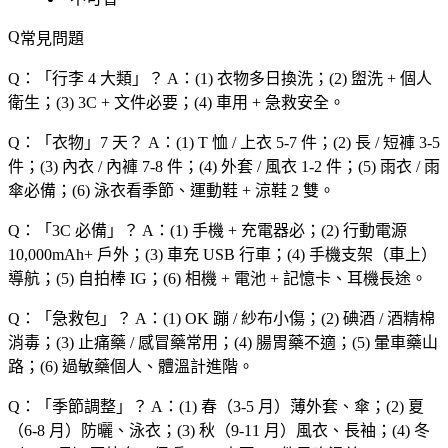
常見問題
Q：「
行李 4 大類
」？
A：(1) 衣物多日換洗；(2) 盥洗 + 個人
衛生；(3) 3C + 文件必要；(4) 車用 + 急救安全。
Q：「
衣物
」7 天？
A：(1) T 恤 / 上衣 5-7 件；(2) 長 / 短褲 3-5
件；(3) 內衣 / 內褲 7-8 件；(4) 外套 / 風衣 1-2 件；(5) 雨衣 / 雨
傘必備；(6) 泳衣看季節、運動鞋 + 涼鞋 2 雙。
Q：「
3C 必備
」？
A：(1) 手機 + 充電器必；(2) 行動電源
10,000mAh+ 戶外；(3) 車充 USB 行車；(4) 手機支架（車上）
導航；(5) 自拍棒 IG；(6) 相機 + 電池 + 記憶卡、耳機長途。
Q：「
急救包
」？
A：(1) OK 蹦 / 紗布小傷；(2) 碘酒 / 酒精棉
消毒；(3) 止痛藥 / 感冒藥常用；(4) 腸胃藥不適；(5) 暈車藥山
路；(6) 過敏藥個人、體溫計進階。
Q：「
季節調整
」？
A：(1) 春（3-5 月）薄外套、傘；(2) 夏
（6-8 月）防曬、泳衣；(3) 秋（9-11 月）風衣、長袖；(4) 冬