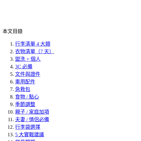
本文目錄
行李清單 4 大類
衣物清單（7 天）
盥洗 + 個人
3C 必備
文件與證件
車用配件
急救包
食物 / 點心
季節調整
親子 / 家庭加項
夫妻 / 情侶必備
行李袋選擇
5 大實戰建議