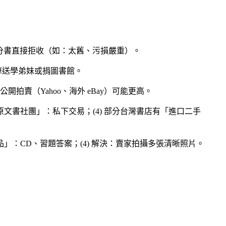
；(4) 部分書直接拒收（如：太舊、污損嚴重）。
賣不掉送學弟妹或捐圖書館。
 公開拍賣（Yahoo、海外 eBay）可能更高。
) 「FB 海外原文書社團」：私下交易；(4) 部分台灣書店有「進口二手
贈品」：CD、習題答案；(4) 解決：賣家拍攝多張清晰照片。