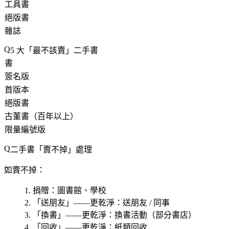
工具書
絕版書
雜誌
5 大「最不該賣」二手書
書
簽名版
首版本
絕版書
古董書（百年以上）
限量編號版
二手書「賣不掉」處理
如賣不掉：
捐贈
：圖書館、學校
「送朋友」——更乾淨：送朋友 / 同事
「換書」——更乾淨：換書活動（部分書店）
「回收」——更乾淨：紙類回收