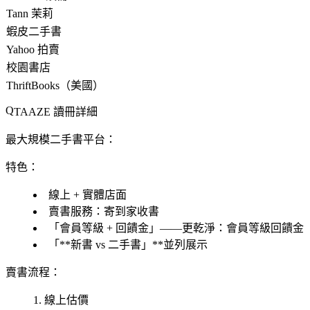
Tann 茉莉
蝦皮二手書
Yahoo 拍賣
校園書店
ThriftBooks（美國）
TAAZE 讀冊詳細
最大規模二手書平台：
特色
：
線上 + 實體店面
賣書服務
：寄到家收書
「
會員等級
+
回饋金」
——更乾淨：會員等級回饋金
「**新書 vs 二手書」**並列展示
賣書流程
：
線上估價