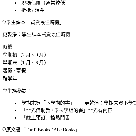
現場估價（通常較低）
折抵 / 現金
學生課本「買賣最佳時機」
更乾淨：學生課本買賣最佳時機
時機
學期初（2 月、9 月）
學期末（1 月、6 月）
暑假 / 寒假
跨學年
學生族秘訣
：
學期末買「
下學期的書」
——更乾淨：學期末買下學
「**先借助教 / 學長學姐的書」**先看內容
「線上預訂」搶熱門書
原文書「
Thrift Books / Abe Books」