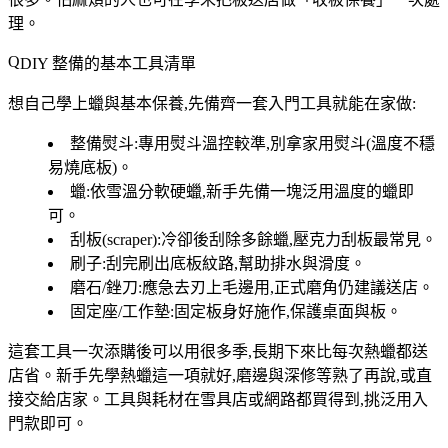
理。
DIY 整備的基本工具清單
想自己學上蠟與基本保養,先備齊一套入門工具就能在家做:
整備熨斗
:專用熨斗溫控較準,別拿家用熨斗(溫度不穩
易燒底板)。
蠟
:依雪溫分軟硬蠟,新手先備一塊泛用溫度的蠟即
可。
刮板(scraper)
:冷卻後刮除多餘蠟,壓克力刮板最常見。
刷子
:刮完刷出底板紋路,幫助排水與滑度。
磨石/銼刀
:應急去刃上毛邊用,正式磨角仍建議送店。
固定座/工作墊
:固定板身好施作,保護桌面與板。
這套工具一次添購後可以用很多季,
長期下來比每次熱蠟都送
店省
。新手先學熱蠟這一項就好,磨邊與深修等熟了再說,或直
接交給店家。工具與耗材在雪具店或網路都買得到,挑泛用入
門款即可。