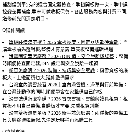
補刮傷刮平),有的還含固定器檢查。季初開板做一次、季中操
控變差再補磨,季末可做收板保養。各店服務內容與計費不同,
送修前先問清楚項目。
延伸閱讀
單板裝備怎麼選？2026 雪板長度、固定器與軟硬雪靴
：自
購雪板前先選對板,整備才有意義,單雙板整備邏輯相通
滑雪固定器怎麼選？2026 DIN 值、安全脫離與調整
：整備
時順便檢查固定器,DIN 設定與安全脫離一起顧
粉雪怎麼滑？2026 裝備、技巧與安全意識
：粉雪寬板的底
板大、上蠟面積也大,延伸整備需求
台灣室內滑雪練習 2026｜室內滑雪機、滑草與行前準備
：
在台灣練動作的同時,順便學會在家整備自己的板
滑雪裝備怎麼準備？2026 雪衣雪褲、雪鏡與護具租買
：租
賃板不用自己整備,自購板才需要,先看租買判斷
滑雪雙板還是單板？2026 新手該怎麼選
：兩種板的整備工
具與磨邊邏輯類似,先決定玩哪種再添購工具
資料來源