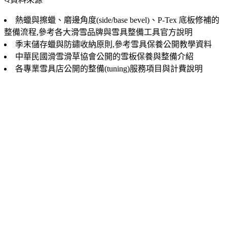
熱蠟與擦蠟、磨邊角度(side/base bevel)、P-Tex 底板修補的
整備流程,參考各大滑雪品牌與雪具整備工具官方說明
季末儲存蠟與防鏽收納原則,參考雪具保養公開教學資料
中華民國滑雪滑草協會公開的雪板保養與整備介紹
各專業雪具店公開的整備(tuning)服務項目與計費說明