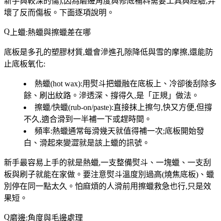
新手與較深的傷),因為磨邊角度與修底補料需要工具與經驗,弄
壞了反而傷板。下面逐項說明。
上蠟:熱蠟與擦蠟差在哪
底板是多孔的塑膠材質,蠟會滲進孔隙降低與雪的摩擦,還能防
止底板氧化:
熱蠟(hot wax)
:用熨斗把蠟融在底板上、冷卻後刮除多
餘、刷出紋路。滲透深、撐得久,是「正規」做法。
擦蠟/快蠟(rub-on/paste)
:直接抹上擦勻,快又方便,但撐
不久,適合滑到一半補一下或趕時間。
頻率
:熱蠟通常每滑幾天就值得補一次;底板開始發
白、滑起來變澀就是該上蠟的訊號。
新手最容易上手的就是熱蠟,
一支整備熨斗、一塊蠟、一支刮
板與刷子
就能在家做。要注意熨斗溫度別過高(燒焦底板)、蠟
別停在同一點太久。怕麻煩的人滑前用擦蠟救急也行,只是效
果短。
磨邊:角度與毛邊處理