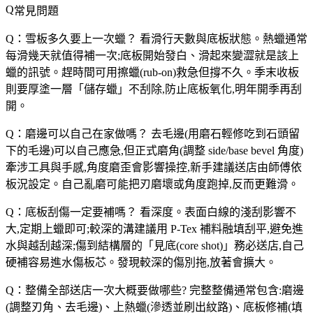
常見問題
Q：雪板多久要上一次蠟？
看滑行天數與底板狀態。熱蠟通常
每滑幾天就值得補一次;底板開始發白、滑起來變澀就是該上
蠟的訊號。趕時間可用擦蠟(rub-on)救急但撐不久。季末收板
則要厚塗一層「儲存蠟」不刮除,防止底板氧化,明年開季再刮
開。
Q：磨邊可以自己在家做嗎？
去毛邊(用磨石輕修吃到石頭留
下的毛邊)可以自己應急,但正式磨角(調整 side/base bevel 角度)
牽涉工具與手感,角度磨歪會影響操控,新手建議送店由師傅依
板況設定。自己亂磨可能把刃磨壞或角度跑掉,反而更難滑。
Q：底板刮傷一定要補嗎？
看深度。表面白線的淺刮影響不
大,定期上蠟即可;較深的溝建議用 P-Tex 補料融填刮平,避免進
水與越刮越深;傷到結構層的「見底(core shot)」務必送店,自己
硬補容易進水傷板芯。發現較深的傷別拖,放著會擴大。
Q：整備全部送店一次大概要做哪些?
完整整備通常包含:磨邊
(調整刃角、去毛邊)、上熱蠟(滲透並刷出紋路)、底板修補(填