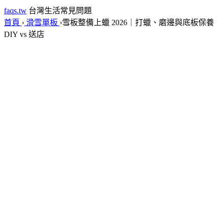
faqs.tw
台灣生活常見問題
首頁
›
滑雪單板
›
雪板整備上蠟 2026｜打蠟、磨邊與底板保養
DIY vs 送店