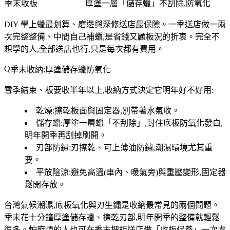
季末收板
厚塗一層「儲存蠟」不刮除,防氧化
DIY 學上蠟最划算、磨邊與深修送店最保險
。一季送店做一兩
次完整整備、中間自己補蠟,是省錢又顧板況的折衷。完全不
想學的人,全部送店也行,只是每次都有費用。
季末收納:厚塗儲存蠟防氧化
雪季結束、板要收半年以上,收納方式決定它明年好不好用:
乾燥
:擦乾板面與固定器,別帶著水氣收。
儲存蠟
:厚塗一層蠟「不刮除」,封住底板防氧化發白,
明年開季再刮掉刷開。
刃部防鏽
:刃擦乾、可上薄油防鏽,潮濕環境尤其重
要。
平放陰涼
:避免高溫(車內、暖氣旁)與重壓變形,固定器
鬆開存放。
台灣氣候潮濕,
底板氧化與刃生鏽是收納最常見的兩個問題
。
季末花十分鐘厚塗儲存蠟、擦乾刃部,明年開季的整備就輕鬆
很多。怕麻煩的人也可在季末把板送店做「收板保養」一次處