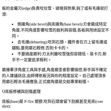
板的金屬刃(edge)負責咬住雪、過彎與煞車,鈍了或有毛邊就打
滑:
側邊角(side bevel)與底邊角(base bevel)
:刃會磨成特定
角度,不同角度影響咬雪的銳利與容錯,各板與用途設定不
同。
去毛邊(deburring)
:吃到石頭、鐵件會在刃上留毛邊或
鏽點,要用磨石輕修,否則卡卡的。
不要過度磨利
:刃太利雖咬雪強但容錯低、易卡刃,新
手不一定要追求極利。
磨邊牽涉
角度工具與手感
,角度磨歪會影響操控,新手與不確定
的人建議送店,由師傅依板況與你的程度設定。自己處理頂多
用磨石輕去毛邊應急,正式磨角還是交給專業較穩。
底板修補與刮傷處理
底板(base)是 P-Tex 塑膠,吃到石頭會留下刮痕甚至見底(core
shot):