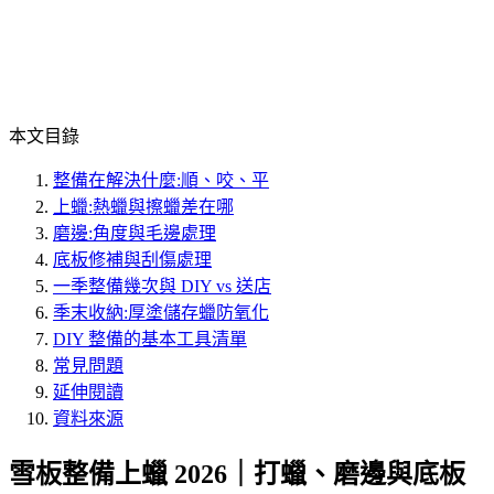
本文目錄
整備在解決什麼:順、咬、平
上蠟:熱蠟與擦蠟差在哪
磨邊:角度與毛邊處理
底板修補與刮傷處理
一季整備幾次與 DIY vs 送店
季末收納:厚塗儲存蠟防氧化
DIY 整備的基本工具清單
常見問題
延伸閱讀
資料來源
雪板整備上蠟 2026｜打蠟、磨邊與底板