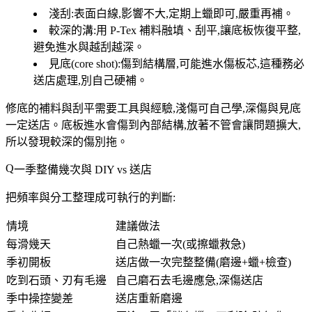
淺刮
:表面白線,影響不大,定期上蠟即可,嚴重再補。
較深的溝
:用 P-Tex 補料融填、刮平,讓底板恢復平整,
避免進水與越刮越深。
見底(core shot)
:傷到結構層,可能進水傷板芯,這種務必
送店處理,別自己硬補。
修底的補料與刮平需要工具與經驗,
淺傷可自己學,深傷與見底
一定送店
。底板進水會傷到內部結構,放著不管會讓問題擴大,
所以發現較深的傷別拖。
一季整備幾次與 DIY vs 送店
把頻率與分工整理成可執行的判斷:
情境
建議做法
每滑幾天
自己熱蠟一次(或擦蠟救急)
季初開板
送店做一次完整整備(磨邊+蠟+檢查)
吃到石頭、刃有毛邊
自己磨石去毛邊應急,深傷送店
季中操控變差
送店重新磨邊