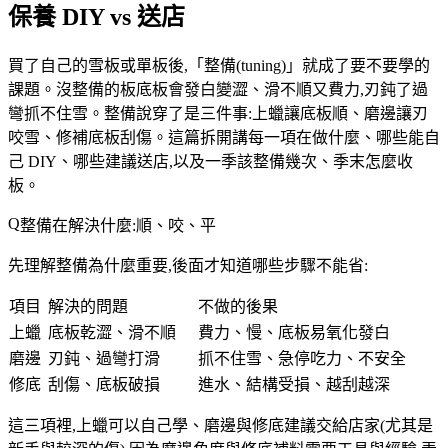
保養 DIY vs 送店
買了自己的雪板或單板後,「整備(tuning)」就成了要不要學的
課題。沒整備的板底板會發白變澀、滑不順又費力,刃鈍了過
彎抓不住雪。整備說穿了是三件事:
上蠟讓底板順、磨邊讓刃
咬雪、修補底板刮傷
。這篇拆開講每一項在做什麼、哪些能自
己 DIY、哪些建議送店,以及一季該整備幾次、季末怎麼收
板。
整備在解決什麼:順、咬、平
先理解整備為什麼重要,後面才知道哪些步驟不能省:
項目
解決的問題
不做的後果
上蠟
底板乾澀、滑不順
費力、慢、底板易氧化發白
磨邊
刃鈍、過彎打滑
抓不住雪、急停吃力、不安全
修底
刮傷、底板破損
進水、結構受損、越刮越深
這三項裡,
上蠟可以自己學、磨邊與修底建議交給店家
(尤其是