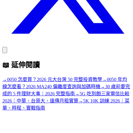
📖
延伸閱讀
→
0050 怎麼買？2026 元大台灣 50 完整投資教學
→
0050 年均
線怎麼看？2026 MA240 偏離度查詢與加碼時機
→
30 歲前要完
成的 5 件理財大事｜2026 完整指南
→
5G 吃到飽三家電信比較
2026｜中華、台哥大、遠傳月租實算
→
5K 10K 訓練 2026｜菜
單、時程、實戰指南