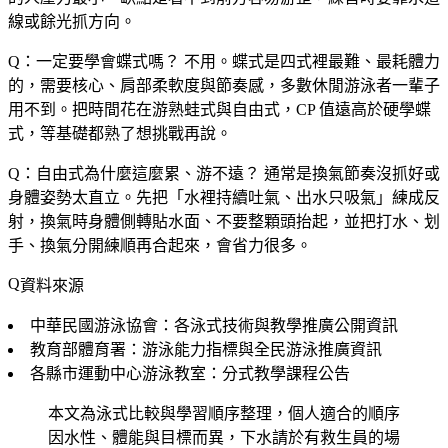
線或餘光抓方向。
Q：一定要學會蝶式嗎？
不用。蝶式是四式裡最難、最耗體力
的，需要核心、肩部柔軟度與節奏感，多數休閒游泳者一輩子
用不到。把時間花在游熟蛙式與自由式，CP 值遠高於硬學蝶
式，等基礎都熟了想挑戰再說。
Q：自由式為什麼這麼累、游不遠？
通常是換氣節奏沒抓好或
身體姿勢太直立。先把「水裡持續吐氣、出水只吸氣」練成反
射，換氣時身體側轉貼水面、不要整顆頭抬起，並把打水、划
手、換氣分開練順再合起來，會省力很多。
資料來源
中華民國游泳協會：各泳式技術與教學推廣公開資訊
教育部體育署：游泳能力指標與全民游泳推廣資訊
各縣市運動中心游泳教室：分式教學課程公告
本文為泳式比較與學習順序整理，個人適合的順序
因水性、體能與目標而異，下水請於有救生員的場