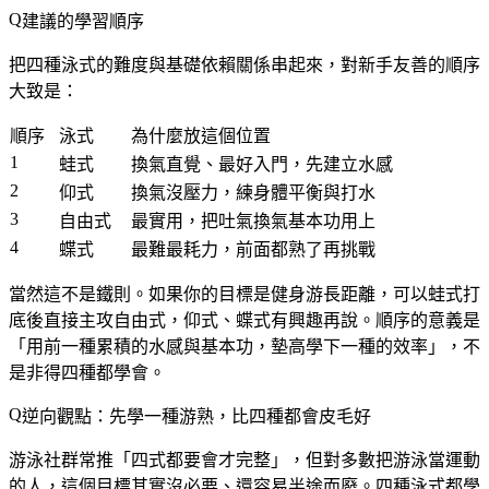
建議的學習順序
把四種泳式的難度與基礎依賴關係串起來，對新手友善的順序
大致是：
順序
泳式
為什麼放這個位置
1
蛙式
換氣直覺、最好入門，先建立水感
2
仰式
換氣沒壓力，練身體平衡與打水
3
自由式
最實用，把吐氣換氣基本功用上
4
蝶式
最難最耗力，前面都熟了再挑戰
當然這不是鐵則。
如果你的目標是健身游長距離，可以蛙式打
底後直接主攻自由式
，仰式、蝶式有興趣再說。順序的意義是
「用前一種累積的水感與基本功，墊高學下一種的效率」，不
是非得四種都學會。
逆向觀點：先學一種游熟，比四種都會皮毛好
游泳社群常推「四式都要會才完整」，但對多數把游泳當運動
的人，這個目標其實沒必要、還容易半途而廢。四種泳式都學