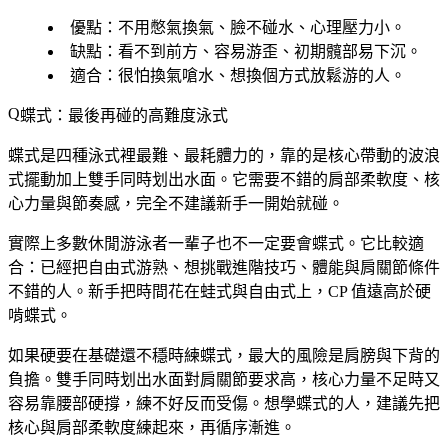
優點
：不用憋氣換氣、臉不碰水、心理壓力小。
缺點
：看不到前方、容易游歪、初期髖部易下沉。
適合
：很怕換氣嗆水、想換個方式放鬆游的人。
蝶式：最後再碰的高難度泳式
蝶式是四種泳式裡最難、最耗體力的，靠的是核心帶動的波浪
式擺動加上雙手同時划出水面。它需要不錯的肩部柔軟度、核
心力量與節奏感，
完全不建議新手一開始就碰
。
實際上多數休閒游泳者一輩子也不一定要會蝶式。它比較適
合：已經把自由式游熟、想挑戰進階技巧、體能與肩關節條件
不錯的人。新手把時間花在蛙式與自由式上，CP 值遠高於硬
啃蝶式。
如果硬要在基礎還不穩時練蝶式，最大的風險是肩膀與下背的
負擔。雙手同時划出水面對肩關節要求高，核心力量不足時又
容易靠腰部硬撐，練不好反而受傷。想學蝶式的人，建議先把
核心與肩部柔軟度練起來，再循序漸進。