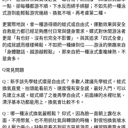
一點、卻每種都游不順，下水反而綁手綁腳；不如
先把一種泳
式游到能輕鬆游完幾趟、換氣不喘
，再考慮第二種。
更實際地說，會一種游得順的蛙式或自由式，運動效果與安全
自救能力都已經足夠應付日常與健身需求。蝶式對休閒游泳者
更是「有也好、沒有也完全不影響」。與其追求「四式全會」
的成就感而樣樣稀鬆，不如把一種練到位——游泳的樂趣來自
「身體聽話、越游越輕鬆」，那來自把一種泳式重複練熟，不
是貪多。
常見問題
Q：新手該先學蛙式還是自由式？
多數人建議先學蛙式。蛙式
換氣直覺、抬頭能看前方、速度慢有安全感，最好入門，可以
先建立水感。蛙式順了之後再學自由式，前面練的水裡吐氣、
漂浮基本功都能用上，換氣會比較不卡。
Q：哪一種泳式換氣最輕鬆？
仰式。因為臉一直朝上露在水
面，不用憋氣、也不用抓吐氣與轉頭的時機，對很怕換氣嗆水
的人壓力最小。缺點是看不到前方容易游歪，練習時要靠水道