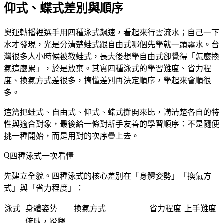
仰式、蝶式差別與順序
奧運轉播裡選手用四種泳式飆速，看起來行雲流水；自己一下
水才發現，光是分清楚蛙式跟自由式哪個先學就一頭霧水。台
灣很多人小時候被教蛙式，長大後想學自由式卻覺得「怎麼換
氣這麼累」，於是放棄。其實四種泳式的學習難度、省力程
度、換氣方式差很多，搞懂差別再決定順序，學起來會順很
多。
這篇把蛙式、自由式、仰式、蝶式攤開來比，講清楚各自的特
性與適合對象，最後給一條對新手友善的學習順序：不是隨便
挑一種開始，而是用對的次序疊上去。
四種泳式一次看懂
先建立全貌。四種泳式的核心差別在「身體姿勢」「換氣方
式」與「省力程度」：
泳式
身體姿勢
換氣方式
省力程度
上手難度
俯臥，蹬腿