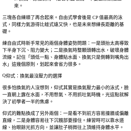
來。
三塊各自練順了再合起來。
自由式學會後是 CP 值最高的泳
式
，同樣力氣游得比蛙式遠又快，也是未來想練長距離的基
礎。
練自由式時新手常見的兩個身體姿勢問題：一是頭抬太高導致
下半身下沉、阻力變大；二是換氣時整顆頭轉出水，破壞身體
流線。記住「頭低一點、身體貼水面、換氣只是側轉到嘴角出
水」這幾個原則，划起來會省力很多。
仰式：換氣最沒壓力的選擇
很多怕換氣的人沒想到，仰式其實是換氣壓力最小的泳式，臉
一直朝上露在水面，不用憋氣、不用抓吐氣時機，光這點就解
決了初學者一半的焦慮。
仰式的難點換成了另外兩個：一是
看不到前方
容易撞牆或偏離
直線，二是
身體容易往下沉
髖部要撐住。練習時可以靠水道
線、抬眼餘光抓方向，並讓肚子稍微往上頂維持身體水平。