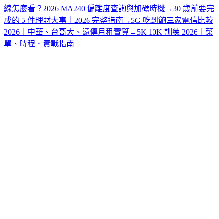
線怎麼看？2026 MA240 偏離度查詢與加碼時機
→
30 歲前要完
成的 5 件理財大事｜2026 完整指南
→
5G 吃到飽三家電信比較
2026｜中華、台哥大、遠傳月租實算
→
5K 10K 訓練 2026｜菜
單、時程、實戰指南