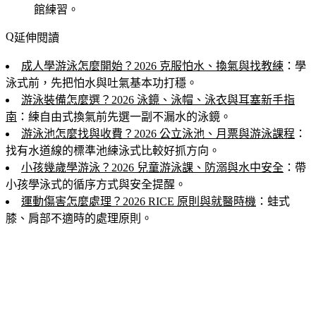
館練習。
延伸閱讀
成人學游泳怎麼開始？2026 克服怕水、換氣與找教練
：學
泳式前，先把怕水與吐氣基本功打穩。
游泳裝備怎麼選？2026 泳鏡、泳帽、泳衣與耳塞新手指
南
：練自由式換氣前先選一副不漏水的泳鏡。
游泳池怎麼找與收費？2026 公立泳池、月票與游泳課程
：
找有水道線的標準池練泳式比較好抓方向。
小孩幾歲學游泳？2026 兒童游泳課、防溺與水中安全
：帶
小孩學泳式的循序方式與安全提醒。
運動傷害怎麼處理？2026 RICE 原則與就醫時機
：蛙式
膝、肩部不適時的處理原則。