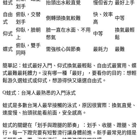
蛙式
抬頭出水較直覺
慢但省力
最好上手
划手
自由
俯臥，交替
快、效率
側轉頭換氣較難
中等
式
划手
高
仰臥，臉朝
臉一直在水面、不用
換氣最輕
仰式
中等
上
憋氣
鬆
俯臥，雙手
蝶式
需強核心與節奏
最耗力
最難
同時
簡單記：
蛙式最好入門、仰式換氣最輕鬆、自由式最實用、蝶
式最難最耗體力
。沒有哪一種「最好」，要看你的目的：想輕
鬆游久選蛙式或仰式，想游得快又遠選自由式。
蛙式：台灣人最熟悉的入門泳式
蛙式是多數台灣人最早接觸的泳式，原因很實際：換氣直覺、
速度慢、抬頭就能看前面，安全感高。
蛙式的關鍵在「划手與蹬腿的節奏」：划手、收腿、蹬腿、滑
行，每一下蹬完要有短暫滑行讓身體前進。新手最常見的錯是