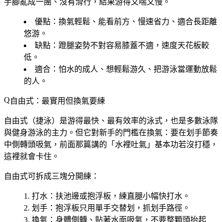
手腳亂成一團、沒有滑行，結果游得又喘又慢。
優點
：換氣輕鬆、能看前方、慢速省力、適合長距離
悠游。
缺點
：蹬腿姿勢不對容易膝蓋不適，速度天花板較
低。
適合
：怕水的成人、想輕鬆游久、把游泳當運動放鬆
的人。
自由式：最實用但換氣要練
自由式（捷泳）是游得最快、最有效率的泳式，也是多數泳隊
與健身游泳的主力。但它對新手的門檻在換氣：要在划手節奏
中側轉頭吸氣，前面那篇講的「水裡吐氣」基本功若沒打穩，
這裡就會卡住。
自由式可拆成三塊分開練：
打水
：扶池邊或抱浮板，練直腿小幅快打水。
划手
：抱浮板只用單手交替划，抓划手路徑。
換氣
：身體側轉、貼著水面吸氣，不要整顆頭抬起