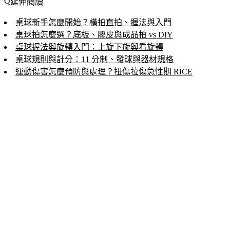
延伸閱讀
桌球新手怎麼開始？橫拍直拍、握法與入門
桌球拍怎麼選？底板、膠皮與成品拍 vs DIY
桌球握法與旋轉入門：上旋下旋與看旋轉
桌球規則與計分：11 分制、發球與器材規格
運動傷害怎麼預防與處理？扭傷拉傷急性期 RICE