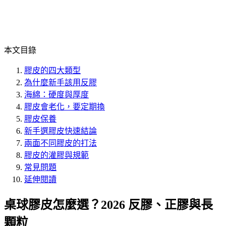
本文目錄
膠皮的四大類型
為什麼新手該用反膠
海綿：硬度與厚度
膠皮會老化，要定期換
膠皮保養
新手選膠皮快速結論
兩面不同膠皮的打法
膠皮的灌膠與規範
常見問題
延伸閱讀
桌球膠皮怎麼選？2026 反膠、正膠與長
顆粒