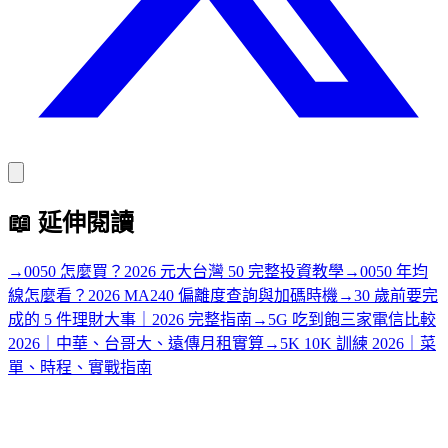
📖
延伸閱讀
→
0050 怎麼買？2026 元大台灣 50 完整投資教學
→
0050 年均
線怎麼看？2026 MA240 偏離度查詢與加碼時機
→
30 歲前要完
成的 5 件理財大事｜2026 完整指南
→
5G 吃到飽三家電信比較
2026｜中華、台哥大、遠傳月租實算
→
5K 10K 訓練 2026｜菜
單、時程、實戰指南