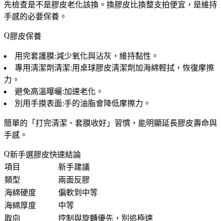
先檢查是不是膠皮老化該換。換膠皮比換整支拍便宜，是維持
手感的必要保養。
膠皮保養
用完套護膜
:減少氧化與沾灰，維持黏性。
專用清潔劑清潔
:用桌球膠皮清潔劑加海綿輕拭，恢復摩擦
力。
避免高溫曝曬
:加速老化。
別用手摸表面
:手的油脂會降低摩擦力。
簡單的「打完清潔、套膜收好」習慣，能明顯延長膠皮壽命與
手感。
新手選膠皮快速結論
項目
新手建議
類型
兩面反膠
海綿硬度
偏軟到中等
海綿厚度
中等
取向
控制與旋轉優先，別追極速