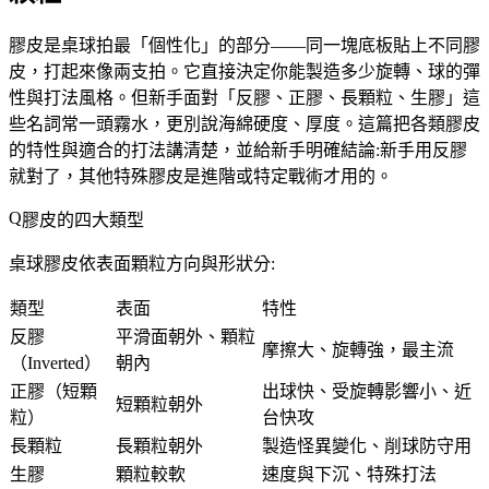
膠皮是桌球拍最「個性化」的部分——同一塊底板貼上不同膠
皮，打起來像兩支拍。它直接決定你能製造多少旋轉、球的彈
性與打法風格。但新手面對「反膠、正膠、長顆粒、生膠」這
些名詞常一頭霧水，更別說海綿硬度、厚度。這篇把各類膠皮
的特性與適合的打法講清楚，並給新手明確結論:
新手用反膠
就對了
，其他特殊膠皮是進階或特定戰術才用的。
膠皮的四大類型
桌球膠皮依表面顆粒方向與形狀分:
類型
表面
特性
反膠
平滑面朝外、顆粒
摩擦大、旋轉強，最主流
（Inverted）
朝內
正膠（短顆
出球快、受旋轉影響小、近
短顆粒朝外
粒）
台快攻
長顆粒
長顆粒朝外
製造怪異變化、削球防守用
生膠
顆粒較軟
速度與下沉、特殊打法