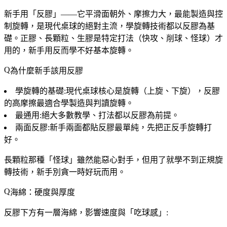
新手用「反膠」
——它平滑面朝外、摩擦力大，最能製造與控
制旋轉，是現代桌球的絕對主流，學旋轉技術都以反膠為基
礎。正膠、長顆粒、生膠是特定打法（快攻、削球、怪球）才
用的，新手用反而學不好基本旋轉。
為什麼新手該用反膠
學旋轉的基礎
:現代桌球核心是旋轉（上旋、下旋），反膠
的高摩擦最適合學製造與判讀旋轉。
最通用
:絕大多數教學、打法都以反膠為前提。
兩面反膠
:新手兩面都貼反膠最單純，先把正反手旋轉打
好。
長顆粒那種「怪球」雖然能惡心對手，但
用了就學不到正規旋
轉技術
，新手別貪一時好玩而用。
海綿：硬度與厚度
反膠下方有一層海綿，影響速度與「吃球感」: