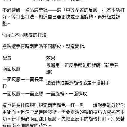
不必鑽研一堆品牌型號——選「中等配置的反膠」把基本功打
好，等打出打法、知道自己要更快或更強旋轉，再升級或調
整。
兩面不同膠皮的打法
進階選手有時兩面貼不同膠皮，製造變化:
配置
效果
最通用，正反手都能強旋轉（新手建
兩面反膠
議）
一面反膠＋一面長顆
透過轉拍製造旋轉落差干擾對手
粒
一面反膠＋一面正膠
一面旋轉、一面快攻
這也是為什麼規則規定兩面顏色一紅一黑——讓對手能分辨你
用哪面。但這些是
進階戰術
，需要靈活的轉拍技巧與成熟基本
功。
新手務必兩面都用反膠
，先把正反手的旋轉打好，別急著
玩兩面不同膠皮的花招。