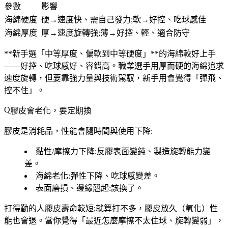
參數
影響
海綿硬度
硬→速度快、需自己發力;軟→好控、吃球感佳
海綿厚度
厚→速度旋轉強;薄→好控、輕、適合防守
**新手選「中等厚度、偏軟到中等硬度」**的海綿較好上手
——好控、吃球感好、容錯高。職業選手用厚而硬的海綿追求
速度旋轉，但要靠強力量與技術駕馭，新手用會覺得「彈飛、
控不住」。
膠皮會老化，要定期換
膠皮是消耗品，性能會隨時間與使用下降:
黏性/摩擦力下降
:反膠表面變鈍、製造旋轉能力變
差。
海綿老化
:彈性下降、吃球感變差。
表面磨損、邊緣翹起
:該換了。
打得勤的人膠皮壽命較短;就算打不多，膠皮放久（氧化）性
能也會退。當你覺得「最近怎麼摩擦不太住球、旋轉變弱」，