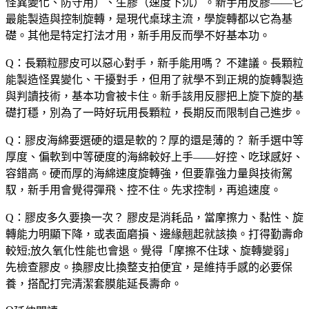
怪異變化、防守用）、生膠（速度下沉）。新手用反膠——它
最能製造與控制旋轉，是現代桌球主流，學旋轉都以它為基
礎。其他是特定打法才用，新手用反而學不好基本功。
Q：長顆粒膠皮可以惡心對手，新手能用嗎？
不建議。長顆粒
能製造怪異變化、干擾對手，但用了就學不到正規的旋轉製造
與判讀技術，基本功會被卡住。新手該用反膠把上旋下旋的基
礎打穩，別為了一時好玩用長顆粒，長期反而限制自己進步。
Q：膠皮海綿要選硬的還是軟的？厚的還是薄的？
新手選中等
厚度、偏軟到中等硬度的海綿較好上手——好控、吃球感好、
容錯高。硬而厚的海綿速度旋轉強，但要靠強力量與技術駕
馭，新手用會覺得彈飛、控不住。先求控制，再追速度。
Q：膠皮多久要換一次？
膠皮是消耗品，當摩擦力、黏性、旋
轉能力明顯下降，或表面磨損、邊緣翹起就該換。打得勤壽命
較短;放久氧化性能也會退。覺得「摩擦不住球、旋轉變弱」
先檢查膠皮。換膠皮比換整支拍便宜，是維持手感的必要保
養，搭配打完清潔套膜能延長壽命。