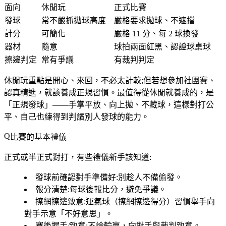
面向
休閒玩
正式比賽
發球
常不嚴抓拋球高度
嚴格要求拋球、不遮擋
計分
可簡化
嚴格 11 分、每 2 球換發
器材
隨意
球拍兩面紅黑、認證球桌球
擦邊判定
常有爭議
有裁判判定
休閒玩重點是開心、來回，不必太計較;但若想參加社團賽、
認真精進，就該養成正規習慣。
最值得從休閒就養成的，是
「正規發球」
——手掌平放、向上拋、不藏球，這樣對打公
平、自己也練得到判讀別人發球的能力。
比賽的基本禮儀
正式或半正式對打，有些禮儀新手該知道:
發球前確認對手準備好
:別趁人不備偷發。
報分清楚
:每球後報比分，避免爭議。
擦網擦邊致意
:運氣球（擦網擦邊得分）習慣舉手向
對手示意「不好意思」。
賽後握手/致意
:不論輸贏，向對手與裁判致意。