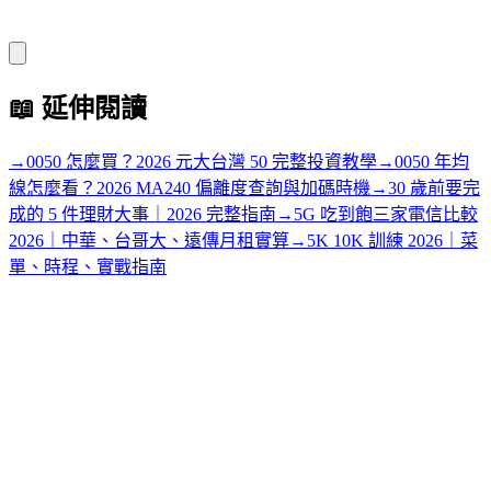
📖
延伸閱讀
→
0050 怎麼買？2026 元大台灣 50 完整投資教學
→
0050 年均
線怎麼看？2026 MA240 偏離度查詢與加碼時機
→
30 歲前要完
成的 5 件理財大事｜2026 完整指南
→
5G 吃到飽三家電信比較
2026｜中華、台哥大、遠傳月租實算
→
5K 10K 訓練 2026｜菜
單、時程、實戰指南