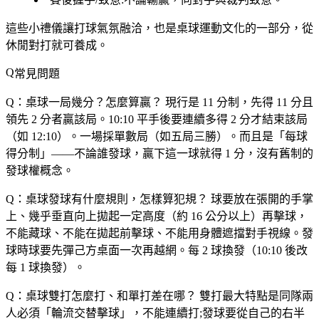
這些小禮儀讓打球氣氛融洽，也是桌球運動文化的一部分，從
休閒對打就可養成。
常見問題
Q：桌球一局幾分？怎麼算贏？
現行是 11 分制，先得 11 分且
領先 2 分者贏該局。10:10 平手後要連續多得 2 分才結束該局
（如 12:10）。一場採單數局（如五局三勝）。而且是「每球
得分制」——不論誰發球，贏下這一球就得 1 分，沒有舊制的
發球權概念。
Q：桌球發球有什麼規則，怎樣算犯規？
球要放在張開的手掌
上、幾乎垂直向上拋起一定高度（約 16 公分以上）再擊球，
不能藏球、不能在拋起前擊球、不能用身體遮擋對手視線。發
球時球要先彈己方桌面一次再越網。每 2 球換發（10:10 後改
每 1 球換發）。
Q：桌球雙打怎麼打、和單打差在哪？
雙打最大特點是同隊兩
人必須「輪流交替擊球」，不能連續打;發球要從自己的右半