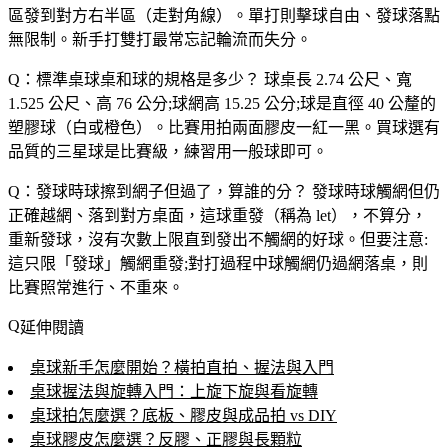
區發到對方右半區（走對角線）。單打則擊球自由、發球落點
無限制。新手打雙打最常忘記輪流而失分。
Q：標準桌球桌和球的規格是多少？
球桌長 2.74 公尺、寬
1.525 公尺、高 76 公分;球網高 15.25 公分;球是直徑 40 公釐的
塑膠球（白或橙色）。比賽用拍兩面膠皮一紅一黑。買球選有
品質的三星球是比賽級，練習用一般球即可。
Q：發球時球擦到網子但過了，算誰的分？
發球時球觸網但仍
正確越網、落到對方桌面，這球重發（稱為 let），不算分，
重新發球，沒有次數上限直到發出不觸網的好球。但要注意:
這只限「發球」觸網重發;對打過程中球觸網仍過網落桌，則
比賽照常進行、不重來。
延伸閱讀
桌球新手怎麼開始？橫拍直拍、握法與入門
桌球握法與旋轉入門：上旋下旋與看旋轉
桌球拍怎麼選？底板、膠皮與成品拍 vs DIY
桌球膠皮怎麼選？反膠、正膠與長顆粒