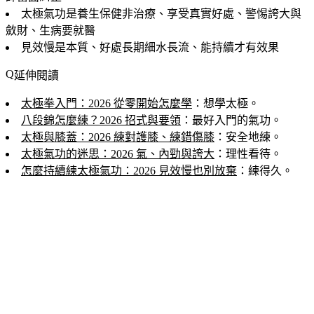
太極氣功是養生保健非治療、享受真實好處、警惕誇大與
斂財、生病要就醫
見效慢是本質、好處長期細水長流、能持續才有效果
延伸閱讀
太極拳入門：2026 從零開始怎麼學
：想學太極。
八段錦怎麼練？2026 招式與要領
：最好入門的氣功。
太極與膝蓋：2026 練對護膝、練錯傷膝
：安全地練。
太極氣功的迷思：2026 氣、內勁與誇大
：理性看待。
怎麼持續練太極氣功：2026 見效慢也別放棄
：練得久。