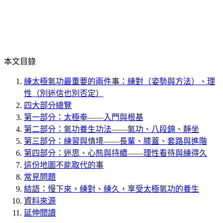
本文目錄
練太極氣功最重要的兩件事：練對（姿勢與方法）、理
性（別迷信也別否定）
四大部分總覽
第一部分：太極拳——入門與根基
第二部分：氣功養生功法——氣功、八段錦、靜坐
第三部分：練習與情境——長輩、膝蓋、套路與進階
第四部分：迷思、心態與持續——理性看待與練得久
這份地圖不能取代的事
常見問題
結語：慢下來，練對、練久，享受太極氣功的養生
資料來源
延伸閱讀