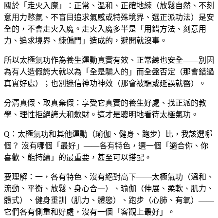
關於「走火入魔」：正常、溫和、正確地練（放鬆自然、不刻
意用力憋氣、不盲目追求氣感或特殊境界、選正派功法）是安
全的，不會走火入魔。走火入魔多半是「用錯方法、刻意用
力、追求境界、練偏門」造成的，避開就沒事。
所以太極氣功作為養生運動真實有效、正常練也安全——別因
為有人造假誇大就以為「全是騙人的」而全盤否定（那會錯過
真實好處）；也別迷信神功神效（那會被騙或延誤就醫）。
分清真假、取真棄假：享受它真實的養生好處、找正派的教
學、理性拒絕誇大和斂財。這才是聰明地看待太極氣功。
Q：太極氣功和其他運動（瑜伽、健身、跑步）比，我該選哪
個？
沒有哪個「最好」——各有特色，選一個「適合你、你
喜歡、能持續」的最重要，甚至可以搭配。
要理解：一，各有特色、沒有絕對高下——太極氣功（溫和、
流動、平衡、放鬆、身心合一）、瑜伽（伸展、柔軟、肌力、
體式）、健身重訓（肌力、體態）、跑步（心肺、有氧）——
它們各有側重和好處，沒有一個「客觀上最好」。