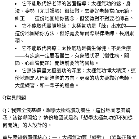
它不能取代好老師的當面指導
：太極氣功的鬆、身
法、姿勢（尤其護膝）很細微，需要好老師當面示範、
糾正——這份地圖給你觀念，但姿勢對不對要老師看。
它不能取代實際地練
：太極氣功是「練」出來的——
這份地圖給你方法，但好處要靠實際規律地練、長期累
積。
它不能取代醫療
：太極氣功是養生保健、不是治療
——有疾病一定要看醫生，有身體狀況（慢性病、關
節、心血管問題）開始前要諮詢醫師。
它無法窮盡太極氣功的深度
：太極氣功博大精深，這
份地圖是入門到進階的方向，更深的功夫要靠好老師、
大量練習、和一輩子的體會。
常見問題
Q：我完全沒基礎，想學太極或氣功養生，這份地圖怎麼幫
我？該從哪開始？
這份地圖就是為「想學太極氣功卻不知從
何開始」的人設計的。
首先要知道兩個核心：一，太極氣功要「練對」（姿勢正確尤