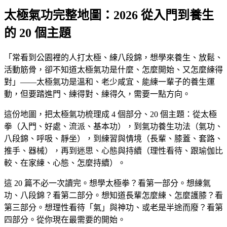
太極氣功完整地圖：2026 從入門到養生
的 20 個主題
「常看到公園裡的人打太極、練八段錦，想學來養生、放鬆、
活動筋骨，卻不知道太極氣功是什麼、怎麼開始、又怎麼練得
對」——太極氣功是溫和、老少咸宜、能練一輩子的養生運
動，但要踏進門、練得對、練得久，需要一點方向。
這份地圖，把太極氣功梳理成 4 個部分、20 個主題：從太極
拳（入門、好處、流派、基本功），到氣功養生功法（氣功、
八段錦、呼吸、靜坐），到練習與情境（長輩、膝蓋、套路、
推手、器械），再到迷思、心態與持續（理性看待、跟瑜伽比
較、在家練、心態、怎麼持續）。
這 20 篇不必一次讀完。想學太極拳？看第一部分。想練氣
功、八段錦？看第二部分。想知道長輩怎麼練、怎麼護膝？看
第三部分。想理性看待「氣」與神功、或老是半途而廢？看第
四部分。從你現在最需要的開始。