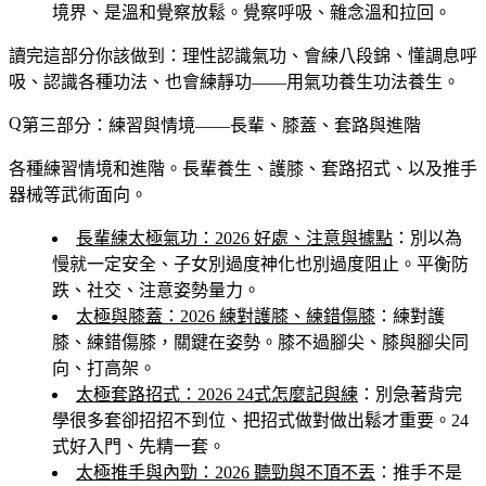
境界、是溫和覺察放鬆。覺察呼吸、雜念溫和拉回。
讀完這部分你該做到
：理性認識氣功、會練八段錦、懂調息呼
吸、認識各種功法、也會練靜功——用氣功養生功法養生。
第三部分：練習與情境——長輩、膝蓋、套路與進階
各種練習情境和進階。長輩養生、護膝、套路招式、以及推手
器械等武術面向。
長輩練太極氣功：2026 好處、注意與據點
：別以為
慢就一定安全、子女別過度神化也別過度阻止。平衡防
跌、社交、注意姿勢量力。
太極與膝蓋：2026 練對護膝、練錯傷膝
：練對護
膝、練錯傷膝，關鍵在姿勢。膝不過腳尖、膝與腳尖同
向、打高架。
太極套路招式：2026 24式怎麼記與練
：別急著背完
學很多套卻招招不到位、把招式做對做出鬆才重要。24
式好入門、先精一套。
太極推手與內勁：2026 聽勁與不頂不丟
：推手不是