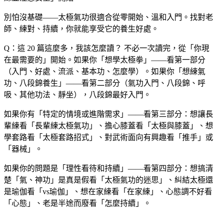
別怕沒基礎——太極氣功很適合從零開始、溫和入門。找對老
師、練對、持續，你就能享受它的養生好處。
Q：這 20 篇這麼多，我該怎麼讀？
不必一次讀完，從「你現
在最需要的」開始。如果你「想學太極拳」——看第一部分
（入門、好處、流派、基本功、怎麼學）。如果你「想練氣
功、八段錦養生」——看第二部分（氣功入門、八段錦、呼
吸、其他功法、靜坐），八段錦最好入門。
如果你有「特定的情境或進階需求」——看第三部分：想讓長
輩練看「長輩練太極氣功」、擔心膝蓋看「太極與膝蓋」、想
學套路看「太極套路招式」、對武術面向有興趣看「推手」或
「器械」。
如果你的問題是「理性看待和持續」——看第四部分：想搞清
楚「氣、神功」是真是假看「太極氣功的迷思」、糾結太極還
是瑜伽看「vs瑜伽」、想在家練看「在家練」、心態調不好看
「心態」、老是半途而廢看「怎麼持續」。