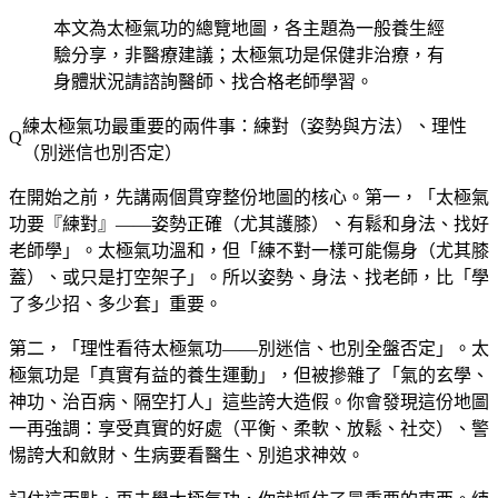
本文為太極氣功的總覽地圖，各主題為一般養生經
驗分享，非醫療建議；太極氣功是保健非治療，有
身體狀況請諮詢醫師、找合格老師學習。
練太極氣功最重要的兩件事：練對（姿勢與方法）、理性
（別迷信也別否定）
在開始之前，先講兩個貫穿整份地圖的核心。第一，「太極氣
功要『練對』——姿勢正確（尤其護膝）、有鬆和身法、找好
老師學」。太極氣功溫和，但「練不對一樣可能傷身（尤其膝
蓋）、或只是打空架子」。所以姿勢、身法、找老師，比「學
了多少招、多少套」重要。
第二，「理性看待太極氣功——別迷信、也別全盤否定」。太
極氣功是「真實有益的養生運動」，但被摻雜了「氣的玄學、
神功、治百病、隔空打人」這些誇大造假。你會發現這份地圖
一再強調：享受真實的好處（平衡、柔軟、放鬆、社交）、警
惕誇大和斂財、生病要看醫生、別追求神效。