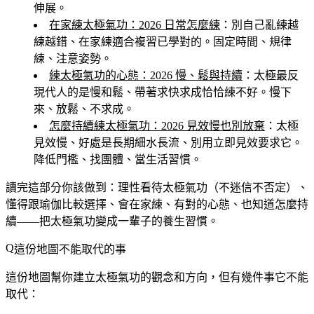
伸展。
在家練太極氣功：2026 日常怎麼練
：別自己亂練越
練越錯、在家練適合複習已學對的。固定時間、規律
練、注意姿勢。
練太極氣功的心態：2026 慢、鬆與持續
：太極最反
現代人的是慢和鬆、帶著求快求成恰恰練不好。慢下
來、放鬆、不求成。
怎麼持續練太極氣功：2026 見效慢也別放棄
：太極
見效慢、好處是長期細水長流、別用立即見效要求它。
降低門檻、找團體、當生活習慣。
讀完這部分你該做到
：理性看待太極氣功（不迷信不否定）、
懂得跟瑜伽比較選擇、會在家練、有對的心態、也知道怎麼持
續——把太極氣功變成一輩子的養生習慣。
這份地圖不能取代的事
這份地圖幫你建立太極氣功的觀念和方向，但有幾件事它不能
取代：