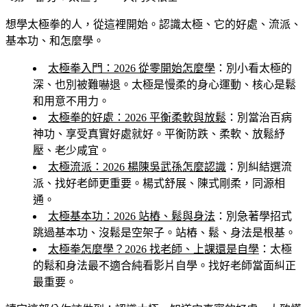
想學太極拳的人，從這裡開始。認識太極、它的好處、流派、
基本功、和怎麼學。
太極拳入門：2026 從零開始怎麼學
：別小看太極的
深、也別被難嚇退。太極是慢柔的身心運動、核心是鬆
和用意不用力。
太極拳的好處：2026 平衡柔軟與放鬆
：別當治百病
神功、享受真實好處就好。平衡防跌、柔軟、放鬆紓
壓、老少咸宜。
太極流派：2026 楊陳吳武孫怎麼認識
：別糾結選流
派、找好老師更重要。楊式舒展、陳式剛柔，同源相
通。
太極基本功：2026 站樁、鬆與身法
：別急著學招式
跳過基本功、沒鬆是空架子。站樁、鬆、身法是根基。
太極拳怎麼學？2026 找老師、上課還是自學
：太極
的鬆和身法最不適合純看影片自學。找好老師當面糾正
最重要。