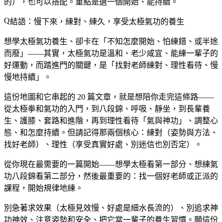
的），也可以搭配。重點是選一個開始、能持續。
結語：慢下來，練對、練久，享受太極氣功的養生
想學太極氣功養生、卻卡在「不知怎麼開始、怕練錯、或半途
而廢」——其實，太極氣功是溫和、老少咸宜、能練一輩子的
好運動，而踏進門的關鍵，是「找對老師練對、理性看待、慢
慢地持續」。
這份地圖和它串起的 20 篇文章，就是想陪你走完這條路——
從太極拳和氣功的入門，到八段錦、呼吸、靜坐，到長輩養
生、護膝、套路和進階，再到理性看待「氣與神功」、調整心
態、和怎麼持續。但請記得那兩個核心：練對（姿勢與方法、
找好老師）、理性（享受真實好處、別迷信也別否定）。
從你現在最需要的一篇開始——想學太極看第一部分、想練氣
功八段錦看第二部分，然後最重要的：找一個好老師或正派的
課程，開始規律地練。
別急著求效果（太極見效慢、好處是細水長流的）、別追求神
功神效、注意姿勢和安全、把它當一輩子的養生習慣。願這份