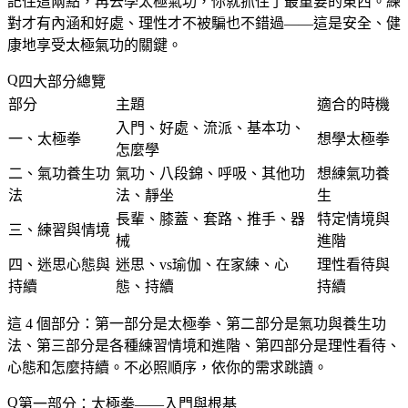
記住這兩點，再去學太極氣功，你就抓住了最重要的東西。練
對才有內涵和好處、理性才不被騙也不錯過——這是安全、健
康地享受太極氣功的關鍵。
四大部分總覽
部分
主題
適合的時機
入門、好處、流派、基本功、
一、太極拳
想學太極拳
怎麼學
二、氣功養生功
氣功、八段錦、呼吸、其他功
想練氣功養
法
法、靜坐
生
長輩、膝蓋、套路、推手、器
特定情境與
三、練習與情境
械
進階
四、迷思心態與
迷思、vs瑜伽、在家練、心
理性看待與
持續
態、持續
持續
這 4 個部分：第一部分是太極拳、第二部分是氣功與養生功
法、第三部分是各種練習情境和進階、第四部分是理性看待、
心態和怎麼持續。不必照順序，依你的需求跳讀。
第一部分：太極拳——入門與根基