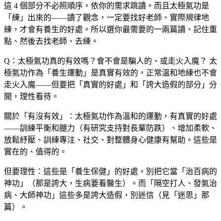
這 4 個部分不必照順序，依你的需求跳讀。而且太極氣功是
「練」出來的——讀了觀念，一定要找好老師、實際規律地
練，才會有養生的好處。所以選你最需要的一兩篇讀、記住重
點、然後去找老師、去練。
Q：太極氣功真的有效嗎？會不會是騙人的、或走火入魔？
太
極氣功作為「養生運動」是真實有效的，正常溫和地練也不會
走火入魔——但要把「真實的好處」和「誇大造假的部分」分
開，理性看待。
關於「有沒有效」：太極氣功作為溫和的運動，有真實的好處
——訓練平衡和腿力（有研究支持對長輩防跌）、增加柔軟、
放鬆紓壓、訓練專注、社交、對整體身心健康有幫助。這些是
實在的、值得的。
但要理性：這些是「養生保健」的好處，別把它當「治百病的
神功」（那是誇大，生病要看醫生）。而「隔空打人、發氣治
病、大師神功」這些多是誇大造假，別迷信（見「迷思」那
篇）。