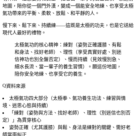
地圖，陪你從一個門外漢，變成一個能安全地練、也享受太極
氣功帶來的平衡、柔軟、放鬆、和平靜的人。
慢下來、鬆下來、持續練——這既是太極的功夫，也是它送給
現代人最好的禮物。
太極氣功的核心精神：練對（姿勢正確護膝、有鬆
和身法、找好老師）、理性（享受真實好處、別迷
信神功也別全盤否定）、慢而持續（見效慢別急、
細水長流、當一輩子的養生習慣）。願這份地圖，
陪你安全地練、也享受它的養生。
資料來源
太極氣功四大部分（太極拳、氣功養生功法、練習與情
境、迷思心態與持續）
「練對（姿勢與方法、找好老師）、理性（別迷信也別否
定）」為貫穿核心
姿勢正確（尤其護膝）與鬆、身法是練對的關鍵、需好老
師當面糾正