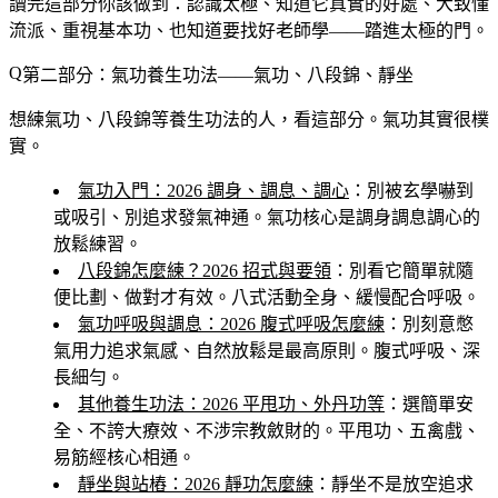
讀完這部分你該做到
：認識太極、知道它真實的好處、大致懂
流派、重視基本功、也知道要找好老師學——踏進太極的門。
第二部分：氣功養生功法——氣功、八段錦、靜坐
想練氣功、八段錦等養生功法的人，看這部分。氣功其實很樸
實。
氣功入門：2026 調身、調息、調心
：別被玄學嚇到
或吸引、別追求發氣神通。氣功核心是調身調息調心的
放鬆練習。
八段錦怎麼練？2026 招式與要領
：別看它簡單就隨
便比劃、做對才有效。八式活動全身、緩慢配合呼吸。
氣功呼吸與調息：2026 腹式呼吸怎麼練
：別刻意憋
氣用力追求氣感、自然放鬆是最高原則。腹式呼吸、深
長細勻。
其他養生功法：2026 平甩功、外丹功等
：選簡單安
全、不誇大療效、不涉宗教斂財的。平甩功、五禽戲、
易筋經核心相通。
靜坐與站樁：2026 靜功怎麼練
：靜坐不是放空追求