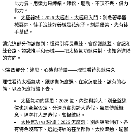
比力氣、用蠻力是練錯。練鬆、聽勁、不頂不丟、借力
化力。
太極器械：2026 太極劍、太極扇入門
：別急著學器
械耍帥、徒手沒練好器械是花架子。劍扇優美、先有徒
手基礎。
讀完這部分你該做到
：懂得引導長輩練、會保護膝蓋、會記和
練套路、認識推手和器械——把太極氣功練得對、也知道進階
的方向。
第四部分：迷思、心態與持續——理性看待與練得久
理性看待太極氣功、跟瑜伽怎麼選、在家怎麼練、該有的心
態、以及怎麼持續下去。
太極氣功的迷思：2026 氣、內勁與誇大
：別全盤迷
信也別全盤否定、分清真實與誇大造假。氣是傳統概
念、隔空打人是造假、警惕斂財。
太極氣功 vs 瑜伽：2026 怎麼選
：別糾結哪個好、各
有特色沒高下、選能持續的甚至都做。太極流動、瑜伽