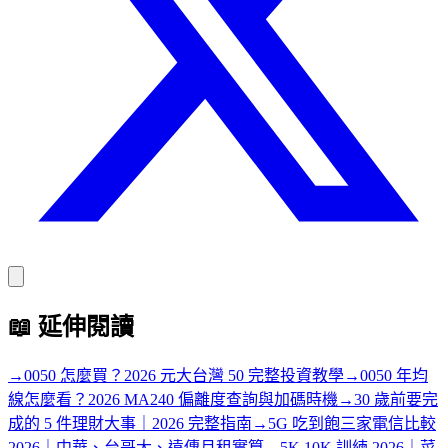
📖
延伸閱讀
→
0050 怎麼買？2026 元大台灣 50 完整投資教學
→
0050 年均
線怎麼看？2026 MA240 偏離度查詢與加碼時機
→
30 歲前要完
成的 5 件理財大事｜2026 完整指南
→
5G 吃到飽三家電信比較
2026｜中華、台哥大、遠傳月租實算
→
5K 10K 訓練 2026｜菜