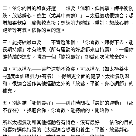
二，依你的目的和喜好選——想要「溫和、低衝擊、練平衡防
跌、放鬆靜心、養生（尤其中高齡）」→太極氣功很適合；想
增加柔軟度→瑜伽較直接；想練肌力體態→重訓；想練心肺→
跑步等有氧。依你的目的選。
三，能持續最重要——不管選哪個，「你喜歡、練得下去、能
長期持續」才有效果（所有運動的好處都來自持續）。一個你
能持續的運動，勝過一個「據說最好」卻做兩次就放棄的。
四，可以搭配——這些運動不衝突，可以搭配（如太極養生
+適度重訓練肌力+有氧），得到更全面的健康。太極氣功溫
和，很適合當作其他運動之外的「放鬆、平衡、身心調節」的
補充。
五，別糾結「哪個最好」——別花時間找「最好的運動」（那
不存在），找適合你、你喜歡、能持續的，開始做。
所以太極氣功和其他運動各有特色、沒有最好——依你的目的
和喜好選能持續的（太極適合想溫和養生、平衡、放鬆靜心