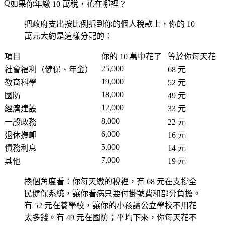
如果你年繳 10 萬稅，花在哪裡？
把政府支出按比例拆到你的個人稅款上，你的 10
萬元大約是這樣分配的：
項目
你的 10 萬中花了
等於你每天花
25,000
社會福利（健保、年金）
68 元
19,000
教育科學
52 元
18,000
國防
49 元
12,000
經濟建設
33 元
8,000
一般政務
22 元
6,000
退休撫卹
16 元
5,000
債務利息
14 元
7,000
其他
19 元
換個角度看：你每天繳的稅裡，有 68 元在支撐全
民健保系統，讓你看病只要付掛號費和部分負擔。
有 52 元在養學校，讓你的小孩讀公立學校不用花
太多錢。有 49 元在國防；平均下來，你每天花不