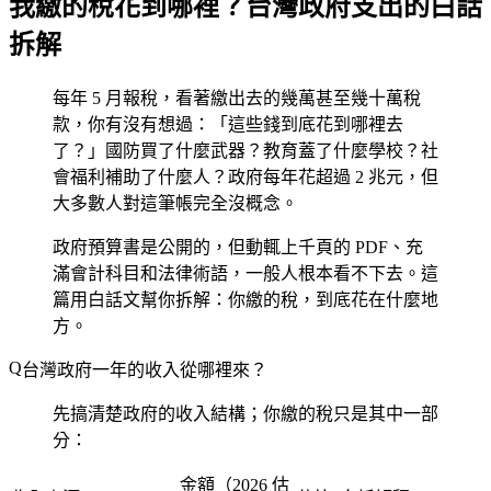
我繳的稅花到哪裡？台灣政府支出的白話
拆解
每年 5 月報稅，看著繳出去的幾萬甚至幾十萬稅
款，你有沒有想過：「這些錢到底花到哪裡去
了？」國防買了什麼武器？教育蓋了什麼學校？社
會福利補助了什麼人？政府每年花超過 2 兆元，但
大多數人對這筆帳完全沒概念。
政府預算書是公開的，但動輒上千頁的 PDF、充
滿會計科目和法律術語，一般人根本看不下去。這
篇用白話文幫你拆解：你繳的稅，到底花在什麼地
方。
台灣政府一年的收入從哪裡來？
先搞清楚政府的收入結構；你繳的稅只是其中一部
分：
金額（2026 估