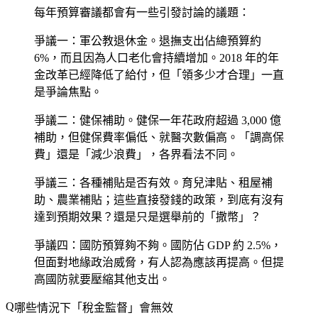
每年預算審議都會有一些引發討論的議題：
爭議一：軍公教退休金
。退撫支出佔總預算約
6%，而且因為人口老化會持續增加。2018 年的年
金改革已經降低了給付，但「領多少才合理」一直
是爭論焦點。
爭議二：健保補助
。健保一年花政府超過 3,000 億
補助，但健保費率偏低、就醫次數偏高。「調高保
費」還是「減少浪費」，各界看法不同。
爭議三：各種補貼是否有效
。育兒津貼、租屋補
助、農業補貼；這些直接發錢的政策，到底有沒有
達到預期效果？還是只是選舉前的「撒幣」？
爭議四：國防預算夠不夠
。國防佔 GDP 約 2.5%，
但面對地緣政治威脅，有人認為應該再提高。但提
高國防就要壓縮其他支出。
哪些情況下「稅金監督」會無效