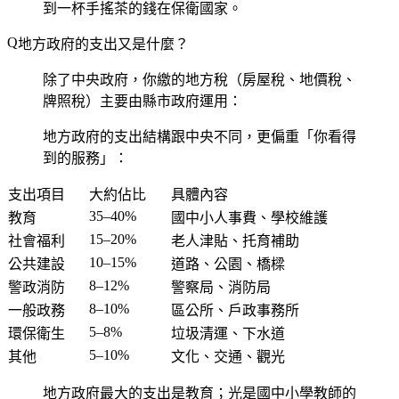
到一杯手搖茶的錢在保衛國家。
地方政府的支出又是什麼？
除了中央政府，你繳的地方稅（房屋稅、地價稅、
牌照稅）主要由縣市政府運用：
地方政府的支出結構跟中央不同，更偏重「你看得
到的服務」：
支出項目
大約佔比
具體內容
35–40%
教育
國中小人事費、學校維護
15–20%
社會福利
老人津貼、托育補助
10–15%
公共建設
道路、公園、橋樑
8–12%
警政消防
警察局、消防局
8–10%
一般政務
區公所、戶政事務所
5–8%
環保衛生
垃圾清運、下水道
5–10%
其他
文化、交通、觀光
地方政府最大的支出是教育；光是國中小學教師的