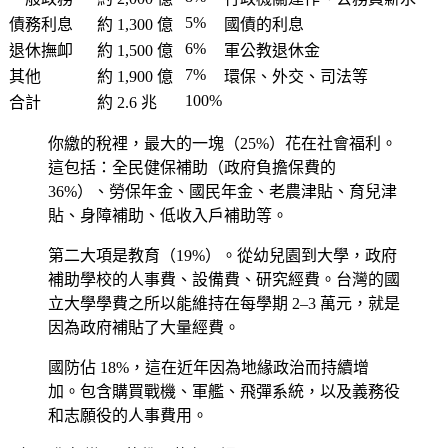
5%
債務利息
約 1,300 億
國債的利息
6%
退休撫卹
約 1,500 億
軍公教退休金
7%
其他
約 1,900 億
環保、外交、司法等
100%
合計
約 2.6 兆
你繳的稅裡，最大的一塊（25%）花在社會福利。
這包括：全民健保補助（政府負擔保費的
36%）、勞保年金、國民年金、老農津貼、育兒津
貼、身障補助、低收入戶補助等。
第二大項是教育（19%）。從幼兒園到大學，政府
補助學校的人事費、設備費、研究經費。台灣的國
立大學學費之所以能維持在每學期 2–3 萬元，就是
因為政府補貼了大量經費。
國防佔 18%，這在近年因為地緣政治而持續增
加。包含購買戰機、軍艦、飛彈系統，以及義務役
和志願役的人事費用。