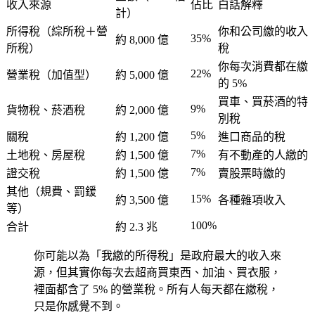
收入來源
佔比
白話解釋
計）
所得稅（綜所稅＋營
你和公司繳的收入
35%
約 8,000 億
所稅）
稅
你每次消費都在繳
22%
營業稅（加值型）
約 5,000 億
的 5%
買車、買菸酒的特
9%
貨物稅、菸酒稅
約 2,000 億
別稅
5%
關稅
約 1,200 億
進口商品的稅
7%
土地稅、房屋稅
約 1,500 億
有不動產的人繳的
7%
證交稅
約 1,500 億
賣股票時繳的
其他（規費、罰鍰
15%
約 3,500 億
各種雜項收入
等）
100%
合計
約 2.3 兆
你可能以為「我繳的所得稅」是政府最大的收入來
源，但其實你每次去超商買東西、加油、買衣服，
裡面都含了 5% 的營業稅。所有人每天都在繳稅，
只是你感覺不到。