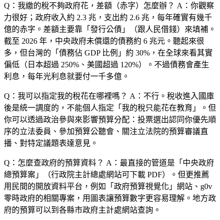
Q：我繳的稅不夠政府花，差額（赤字）怎麼辦？
A：你觀察
力很好；政府收入約 2.3 兆，支出約 2.6 兆，每年確實有幾千
億的赤字。差額主要靠「發行公債」（跟人民借錢）來填補。
截至 2026 年，中央政府未償還的債務約 6 兆元。聽起來很
多，但台灣的「債務佔 GDP 比例」約 30%，在全球來看其實
偏低（日本超過 250%、美國超過 120%）。不過債務會產生
利息，每年光利息就要付一千多億。
Q：我可以指定我的稅花在哪裡嗎？
A：不行。稅收進入國庫
後是統一調度的，不能個人指定「我的稅只能花在教育」。但
你可以透過政治參與來影響預算分配：投票選出認同你優先順
序的立法委員、參加預算公聽會、關注立法院的預算審議直
播、對特定議題表達意見。
Q：怎麼查政府的預算資料？
A：最直接的管道是「中央政府
總預算案」（行政院主計總處網站可下載 PDF）。但更推薦
用民間的開放資料平台，例如「政府預算視覺化」網站、g0v
零時政府的相關專案，用圖表讓預算數字更容易理解。地方政
府的預算可以到各縣市政府主計處網站查詢。