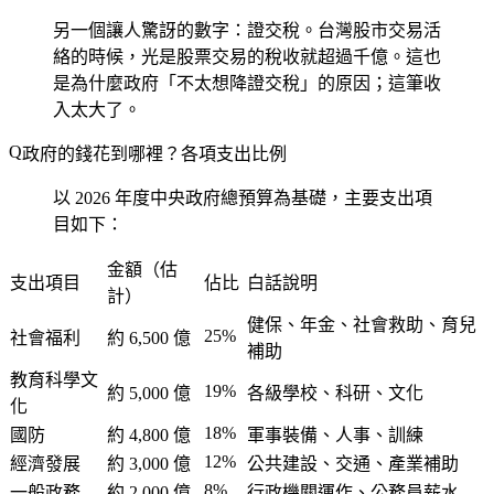
另一個讓人驚訝的數字：證交稅。台灣股市交易活
絡的時候，光是股票交易的稅收就超過千億。這也
是為什麼政府「不太想降證交稅」的原因；這筆收
入太大了。
政府的錢花到哪裡？各項支出比例
以 2026 年度中央政府總預算為基礎，主要支出項
目如下：
金額（估
支出項目
佔比
白話說明
計）
健保、年金、社會救助、育兒
25%
社會福利
約 6,500 億
補助
教育科學文
19%
約 5,000 億
各級學校、科研、文化
化
18%
國防
約 4,800 億
軍事裝備、人事、訓練
12%
經濟發展
約 3,000 億
公共建設、交通、產業補助
8%
一般政務
約 2,000 億
行政機關運作、公務員薪水