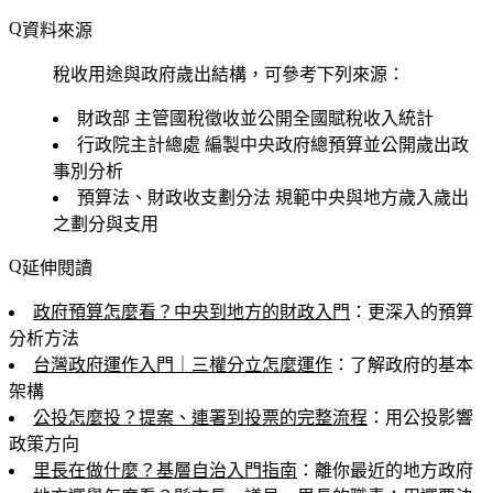
資料來源
稅收用途與政府歲出結構，可參考下列來源：
財政部
主管國稅徵收並公開全國賦稅收入統計
行政院主計總處
編製中央政府總預算並公開歲出政
事別分析
預算法、財政收支劃分法
規範中央與地方歲入歲出
之劃分與支用
延伸閱讀
政府預算怎麼看？中央到地方的財政入門
：更深入的預算
分析方法
台灣政府運作入門｜三權分立怎麼運作
：了解政府的基本
架構
公投怎麼投？提案、連署到投票的完整流程
：用公投影響
政策方向
里長在做什麼？基層自治入門指南
：離你最近的地方政府