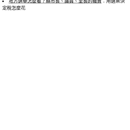
地方選舉怎麼看？縣市長、議員、里長的職責
：用選票決
定稅怎麼花