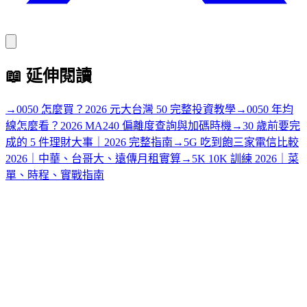
📖
延伸閱讀
→
0050 怎麼買？2026 元大台灣 50 完整投資教學
→
0050 年均
線怎麼看？2026 MA240 偏離度查詢與加碼時機
→
30 歲前要完
成的 5 件理財大事｜2026 完整指南
→
5G 吃到飽三家電信比較
2026｜中華、台哥大、遠傳月租實算
→
5K 10K 訓練 2026｜菜
單、時程、實戰指南