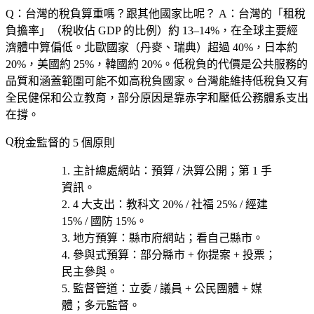
Q：台灣的稅負算重嗎？跟其他國家比呢？
A：台灣的「租稅
負擔率」（稅收佔 GDP 的比例）約 13–14%，在全球主要經
濟體中算偏低。北歐國家（丹麥、瑞典）超過 40%，日本約
20%，美國約 25%，韓國約 20%。低稅負的代價是公共服務的
品質和涵蓋範圍可能不如高稅負國家。台灣能維持低稅負又有
全民健保和公立教育，部分原因是靠赤字和壓低公務體系支出
在撐。
稅金監督的 5 個原則
主計總處網站
：預算 / 決算公開；第 1 手
資訊。
4 大支出
：教科文 20% / 社福 25% / 經建
15% / 國防 15%。
地方預算
：縣市府網站；看自己縣市。
參與式預算
：部分縣市 + 你提案 + 投票；
民主參與。
監督管道
：立委 / 議員 + 公民團體 + 媒
體；多元監督。