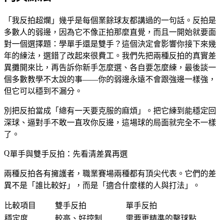
「我反拍超爛」幾乎是每個業餘球友都講過的一句話。反拍是
多數人的弱邊，因為它不像正拍那麼直覺，而且一開始就要面
對一個選擇題：學單手還是雙手？這個決定會影響你接下來幾
年的練法，選錯了改起來很費工。我們先把兩種反拍的真實差
異攤開來比，再告訴你新手怎麼選、各自要怎麼練，最後談一
個多數教學不太說的事——你的弱邊永遠不會跟強邊一樣強，
但它可以穩到不漏分。
別把反拍當成「總有一天要克服的麻煩」。把它練到能穩定回
深球、逼對手不敢一直攻你反邊，這場球的局面就完全不一樣
了。
單手與雙手反拍：先看清差異再選
兩種反拍各有擁護者，職業賽場兩種都有頂尖代表。它們的差
異不是「誰比較好」，而是「適合什麼樣的人與打法」。
比較項目
雙手反拍
單手反拍
穩定度
較高、好控制
需要更精準的擊球點