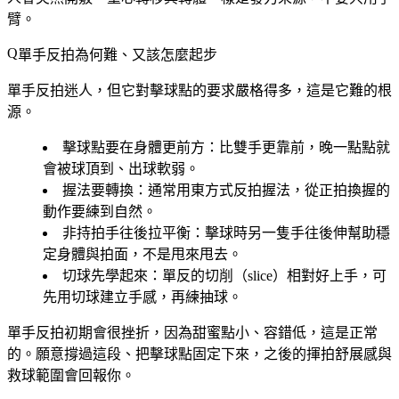
臂。
單手反拍為何難、又該怎麼起步
單手反拍迷人，但它對擊球點的要求嚴格得多，這是它難的根
源。
擊球點要在身體更前方
：比雙手更靠前，晚一點點就
會被球頂到、出球軟弱。
握法要轉換
：通常用東方式反拍握法，從正拍換握的
動作要練到自然。
非持拍手往後拉平衡
：擊球時另一隻手往後伸幫助穩
定身體與拍面，不是甩來甩去。
切球先學起來
：單反的切削（slice）相對好上手，可
先用切球建立手感，再練抽球。
單手反拍初期會很挫折，因為甜蜜點小、容錯低，這是正常
的。願意撐過這段、把擊球點固定下來，之後的揮拍舒展感與
救球範圍會回報你。