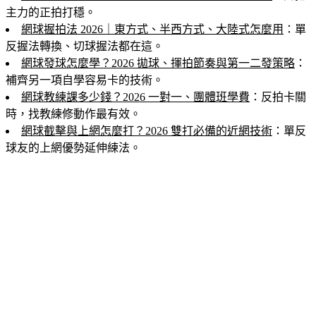
主力的正拍打穩。
網球握拍法 2026｜東方式、半西方式、大陸式怎麼用
：單
反握法轉換、切球握法都在這。
網球發球怎麼學？2026 拋球、揮拍節奏與第一二發策略
：
補齊另一項自學容易卡的技術。
網球教練課多少錢？2026 一對一、團體班學費
：反拍卡關
時，找教練修動作最有效。
網球截擊與上網怎麼打？2026 雙打必備的近網技術
：單反
球友的上網優勢延伸練法。