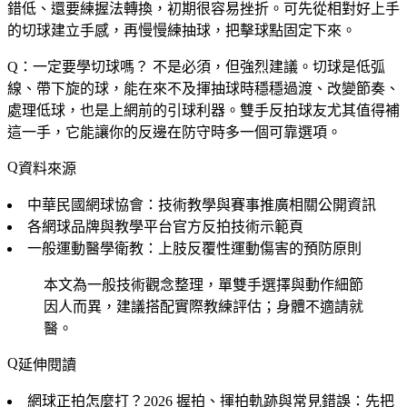
錯低、還要練握法轉換，初期很容易挫折。可先從相對好上手
的切球建立手感，再慢慢練抽球，把擊球點固定下來。
Q：一定要學切球嗎？
不是必須，但強烈建議。切球是低弧
線、帶下旋的球，能在來不及揮抽球時穩穩過渡、改變節奏、
處理低球，也是上網前的引球利器。雙手反拍球友尤其值得補
這一手，它能讓你的反邊在防守時多一個可靠選項。
資料來源
中華民國網球協會：技術教學與賽事推廣相關公開資訊
各網球品牌與教學平台官方反拍技術示範頁
一般運動醫學衛教：上肢反覆性運動傷害的預防原則
本文為一般技術觀念整理，單雙手選擇與動作細節
因人而異，建議搭配實際教練評估；身體不適請就
醫。
延伸閱讀
網球正拍怎麼打？2026 握拍、揮拍軌跡與常見錯誤
：先把