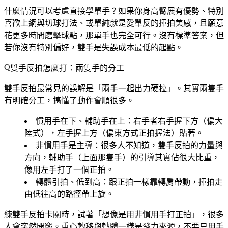
什麼情況可以考慮直接學單手？如果你身高臂展有優勢、特別
喜歡上網與切球打法、或單純就是愛單反的揮拍美感，且願意
花更多時間磨擊球點，那單手也完全可行。
沒有標準答案，但
若你沒有特別偏好，雙手是失誤成本最低的起點。
雙手反拍怎麼打：兩隻手的分工
雙手反拍最常見的誤解是「兩手一起出力硬拉」。其實兩隻手
有明確分工，搞懂了動作會順很多。
慣用手在下、輔助手在上
：右手者右手握下方（偏大
陸式），左手握上方（偏東方式正拍握法）貼著。
非慣用手是主導
：很多人不知道，雙手反拍的力量與
方向，輔助手（上面那隻手）的引導其實佔很大比重，
像用左手打了一個正拍。
轉體引拍、低到高
：跟正拍一樣靠轉肩帶動，揮拍走
由低往高的路徑帶上旋。
練雙手反拍卡關時，試著「想像是用非慣用手打正拍」，很多
人會突然開竅。重心轉移與轉體一樣是發力來源，不要只用手