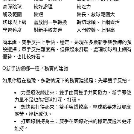
高彈跳球
較好處理
較吃力
觸及範圍
較短
較長、救球範圍大
切球與上網
需放開一手轉換
轉切球順、上網靈活
學習難度
對新手較友善
入門較難、上限高
簡單說，雙手反拍上手快、穩定，是現在多數新手與教練的預
設選擇；單手反拍難度高、但揮起來舒展、處理切球和上網有
優勢，也比較好看。
新手該選哪一種？務實的建議
如果你還在猶豫，多數情況下的務實建議是：
先學雙手反拍。
力量還沒練出來
：雙手由兩隻手共同發力，新手即使
力量不足也能把球打深、打穩。
想快點打得起來
：雙手容錯較高、擊球點要求沒那麼
嚴苛，挫折感低。
打底線相持為主
：雙手在底線對抽的穩定度通常更好
維持。