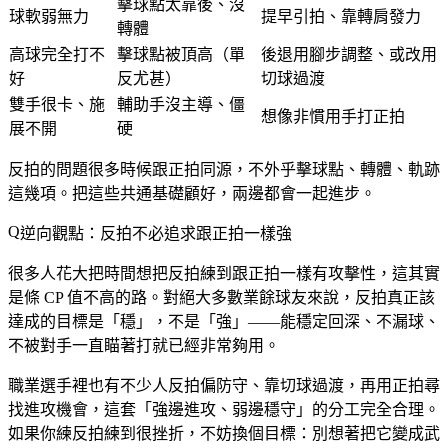
擊球點太靠後、沒
球軟弱無力
提早引拍、靠轉肩發力
轉體
高球完全打不
擊球點被頂高（單
後退用腳步調整、或改用
好
反尤甚）
切球過渡
雙手很卡、施
輔助手沒主導、僵
想像非慣用手打正拍
展不開
硬
反拍的問題很多時候跟正拍同源，不外乎擊球點、轉體、軌跡
這幾項。把這些共通基礎顧好，兩邊都會一起進步。
逆向觀點：反拍不必追求跟正拍一樣強
很多人花大把時間想把反拍練到跟正拍一樣有攻擊性，這其實
是條 CP 值不高的路。對絕大多數業餘球友來說，
反拍真正該
達成的目標是「穩」，不是「強」
——能穩定回深、不漏球、
不被對手一直瞄著打就已經非常夠用。
職業選手裡也有不少人反拍偏防守、靠切球過渡，再用正拍尋
找進攻機會，這套「強邊進攻、弱邊穩守」的分工完全合理。
如果你練反拍練到很挫折，不妨換個目標：別想著把它變成武