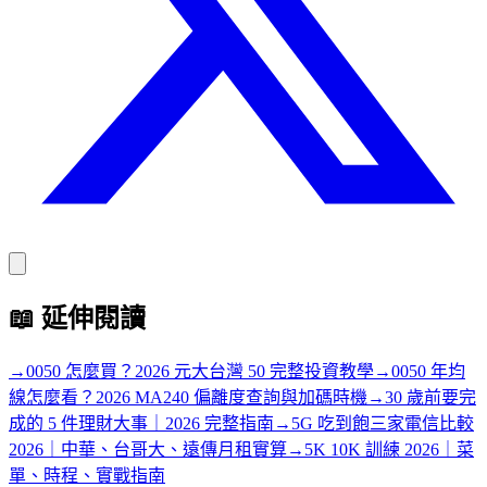
📖
延伸閱讀
→
0050 怎麼買？2026 元大台灣 50 完整投資教學
→
0050 年均
線怎麼看？2026 MA240 偏離度查詢與加碼時機
→
30 歲前要完
成的 5 件理財大事｜2026 完整指南
→
5G 吃到飽三家電信比較
2026｜中華、台哥大、遠傳月租實算
→
5K 10K 訓練 2026｜菜
單、時程、實戰指南