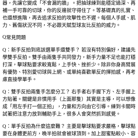
器，先讓它變成「不會漏的牆」。把抽球練到能穩定過深、再
補一手可靠的切球，你的反邊就守得住了。等基礎真的扎實、
也還想進階，再去追求反拍的攻擊性也不遲。每個人手感、肌
力、舊傷狀況不同，不必跟天賦型球友比反拍的威力。
常見問題
Q：新手反拍到底該選單手還雙手？
若沒有特別偏好，建議先
學雙手反拍。雙手由兩隻手共同發力，新手力量不足也能打穩
打深，擊球點要求較寬鬆，上手快、挫折少。除非你身高臂展
有優勢、特別愛切球與上網、或單純喜歡單反的揮拍感，再考
慮直接學單手。
Q：雙手反拍兩隻手怎麼分工？
右手者右手握下方、左手握上
方貼著。關鍵是非慣用手（上面那隻）其實是主導，可以想像
成「用左手打一個正拍」，力量和方向由它引導。練到卡關時
試著把注意力放到輔助手上，很多人會突然抓到感覺。
Q：單手反拍為什麼這麼難？
主要是擊球點要求嚴格，擊球點
要在身體更前方，晚半拍就會被球頂到。加上甜蜜點較小、容