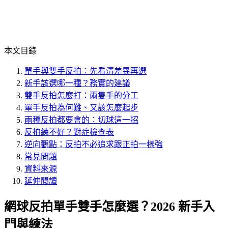
本文目錄
單手與雙手反拍：先看清差異再選
新手該選哪一種？務實的建議
雙手反拍怎麼打：兩隻手的分工
單手反拍為何難、又該怎麼起步
兩種反拍都要會的：切球這一招
反拍練不好？對症檢查表
逆向觀點：反拍不必追求跟正拍一樣強
常見問題
資料來源
延伸閱讀
網球反拍單手雙手怎麼選？2026 新手入
門與練法