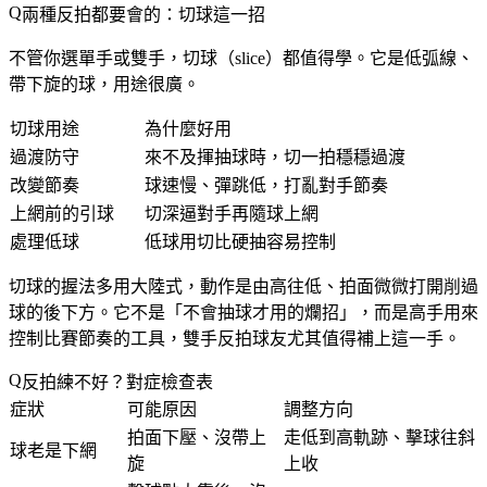
兩種反拍都要會的：切球這一招
不管你選單手或雙手，切球（slice）都值得學。它是低弧線、
帶下旋的球，用途很廣。
切球用途
為什麼好用
過渡防守
來不及揮抽球時，切一拍穩穩過渡
改變節奏
球速慢、彈跳低，打亂對手節奏
上網前的引球
切深逼對手再隨球上網
處理低球
低球用切比硬抽容易控制
切球的握法多用大陸式，動作是由高往低、拍面微微打開削過
球的後下方。它不是「不會抽球才用的爛招」，而是高手用來
控制比賽節奏的工具，雙手反拍球友尤其值得補上這一手。
反拍練不好？對症檢查表
症狀
可能原因
調整方向
拍面下壓、沒帶上
走低到高軌跡、擊球往斜
球老是下網
旋
上收