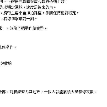
肘。正確是靠轉體與重心轉移帶動手臂。
先求穩定深球，速度是後來的事。
。旋轉主要來自揮拍路徑，手腕保持相對穩定。
。看球到擊球前一刻。
球」，忽略了把動作做完整。
能修動作。
跡與收拍
全部。對牆練習尤其划算，一個人就能累積大量擊球次數。