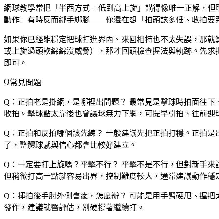
網球教學常把「半西方式 + 低到高上旋」講得像唯一正解，
動作」有時反而綁手綁腳
——你還在想「拍頭該多低、收拍要
如果你已經能穩定把球打進界內、來回相持也不太失誤，那就
或上旋過頭軟綿綿沒威脅），那才回頭檢查握法與軌跡。先求
即可。
常見問題
Q：正拍老是掛網，是哪裡出問題？
最常見是擊球時拍面往下
收拍。擊球點太靠後也會讓球無力下網，可提早引拍、往前迎
Q：正拍和反拍哪個該先練？
一般建議先把正拍打穩。正拍是
了，整體球感與信心都會比較好建立。
Q：一定要打上旋嗎？平擊不行？
平擊不是不行，但對新手來
但稍微打高一點就容易出界，控制難度較大，通常建議動作穩
Q：揮拍後手肘外側會痠，怎麼辦？
可能是用手臂硬甩、握把
發作，建議就醫評估，別硬撐著繼續打。