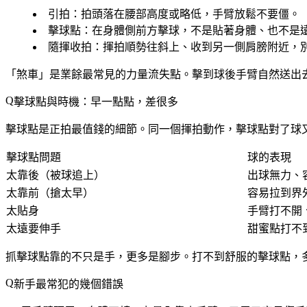
引拍
：拍頭落在腰部高度或略低，手臂放鬆不要僵。
擊球點
：在身體側前方擊球，不是貼著身體、也不是
隨揮收拍
：揮拍順勢往斜上、收到另一側肩膀附近，
「煞車」是業餘最常見的力量流失點。擊到球後手臂自然送出
擊球點與時機：早一點點，差很多
擊球點是正拍最值錢的細節。同一個揮拍動作，擊球點對了球
擊球點問題
球的表現
太靠後（被球追上）
出球無力、
太靠前（搶太早）
容易拉到界
太貼身
手臂打不開
太遠要伸手
甜蜜點打不
抓擊球點靠的不只是手，更多是腳步。打不到舒服的擊球點，
新手最常犯的幾個錯誤