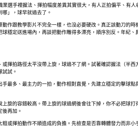
但職業選手裡握法、揮拍幅度差異其實很大，有人正拍偏平、有
到哪」，球早就過去了。
算動作跟教學影片不完全一樣，也沒必要硬改。真正該動刀的時
把球穩定送進場內，再談把動作雕得多漂亮，順序別反。年紀、
、或揮拍路徑太平沒帶上旋，球過不了網。試著確認握法（半西
球試試。
出手最多、最主力的一拍，動作相對直覺，先建立穩定的擊球點
說上旋的容錯較高。帶上旋的球過網後會往下掉，你不必把球打
定後再加。
太粗或揮拍動作不順造成的負擔。先檢查是否靠轉體發力而非小