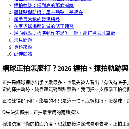
揮拍軌跡：低到高的那條斜線
擊球點與時機：早一點點，差很多
新手最常犯的幾個錯誤
在家與球場都能做的修正練習
逆向觀點：標準動作不是唯一解，能打進去才算數
常見問題
資料來源
延伸閱讀
網球正拍怎麼打？2026 握拍、揮拍軌跡
正拍是網球裡你出手次數最多、也最先被人看出「有沒有底子
定的揮拍軌跡，純靠運氣對到甜蜜點。我們把一支標準正拍從
正拍練得好不好，影響的不只是這一拍。底線相持、接發球、
先決定握拍：正拍最常用的兩種握法
握法決定了你的拍面角度，也就間接決定球會飛去哪。正拍主