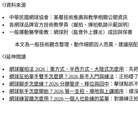
資料來源
中華民國網球協會：基層技術推廣與教學相關公開資訊
各網球品牌官方技術教學頁（握拍、揮拍軌跡示範說明）
一般運動醫學衛教：網球肘（肱骨外上髁炎）成因與保養
本文為一般技術觀念整理，動作細節因人而異，建議搭配
延伸閱讀
網球握拍法 2026｜東方式、半西方式、大陸式怎麼用
：先
網球反拍單手雙手怎麼選？2026 新手入門與練法
：正拍穩
網球腳步怎麼練？2026 分腿墊步、移位與回中
：擊球點抓
網球新手怎麼開始？2026 第一支拍、場地與上課順序
：還
網球練習牆怎麼用？2026 一個人也能練的菜單
：對牆練正