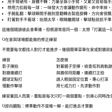
用手臂硬甩、身體不轉
：力量全靠小手臂，又累又容易傷手
想用力扣殺每一球
：一味發大力會讓動作變形、命中率掉。
手腕亂翻
：擊球瞬間手腕刻意翻轉去製造旋轉，方向會很飄
盯著對手不看球
：抬頭太早，眼睛離開球，擊球點就抓不準
這幾個錯誤彼此會牽連，但根源常是同一個：太想「打贏這一
在家與球場都能做的修正練習
不需要每次都找人對打才能進步，幾個簡單菜單在家或對牆就
練習
怎麼做
影子揮拍
對著鏡子空揮，檢查低到高軌
對牆連續打
與牆保持距離，連續打正拍
餵球定點打
請人輕拋固定位置，專心打深
慢動作擊球
用七成力打，先求動作對
練習量因人而異，重點是每次只盯一兩個重點，別貪心同時改
逆向觀點：標準動作不是唯一解，能打進去才算數