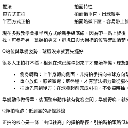
握法
拍面特性
東方式正拍
拍面偏垂直、出球較平
半西方式正拍
拍面略微下壓、容易帶上
現在多數教學會推半西方式給新手練底線，因為帶一點上旋後
找，可參考另一篇握拍專文，把虎口與大拇指的位置確認清楚
站位與準備姿勢：球還沒來就要先擺好
很多人正拍打不穩，根源在球已經彈起來了才開始準備。理想
側身轉肩
：上半身轉向側面，非持拍手指向來球方向
重心放低、膝蓋微彎
：底盤穩，才有辦法把力量從腳
拍頭先帶到後方
：在球彈起前完成引拍，不要臨時抽
準備動作做得早，後面整串動作就有從容空間；準備得晚，就
揮拍軌跡：低到高的那條斜線
正拍的核心是一條「由低往高」的揮拍路徑。引拍時拍頭略低