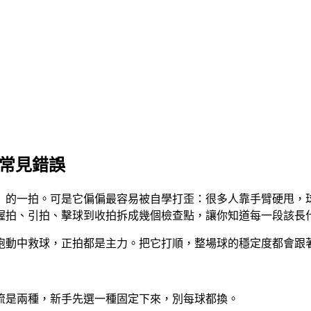
與常見錯誤
」的一拍。可是它偏偏最容易被自學打歪：很多人靠手臂硬甩，
握拍、引拍、擊球到收拍拆成幾個檢查點，讓你知道每一段該長
跑動中救球，正拍都是主力。把它打順，整場球的穩定度都會跟
流是兩種，新手先選一種固定下來，別每球都換。