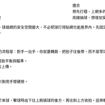
適合
想先打穩、上網多
旋
底線抽球、想增加
，球過網的安全空間變大，不必把球打得貼網也能進界內。
先固
。
的流程是：對手一出手，你就要轉肩、把拍子往後帶，而不是等
幫助平衡與瞄準。
往上傳。
。
只剩用手臂硬撈。
於來球，擊球時由下往上刷過球的後方，再往斜上方收拍。這條