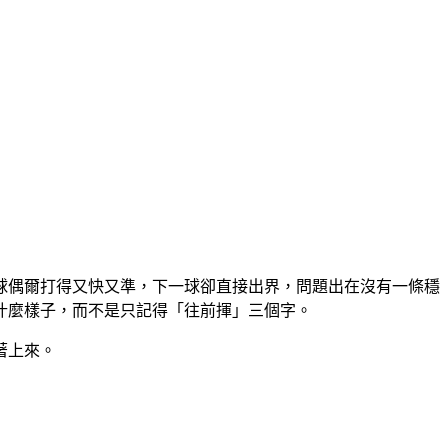
球偶爾打得又快又準，下一球卻直接出界，問題出在沒有一條穩
什麼樣子，而不是只記得「往前揮」三個字。
著上來。