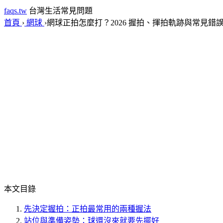
faqs.tw
台灣生活常見問題
首頁
›
網球
›
網球正拍怎麼打？2026 握拍、揮拍軌跡與常見錯
本文目錄
先決定握拍：正拍最常用的兩種握法
站位與準備姿勢：球還沒來就要先擺好