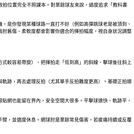
人收拍位置完全不照課本。對業餘球友來說，
過度追求「教科書
機，是你發現某種球路一直打不好（例如高彈跳球老是被頂到、
肩肘舊傷、柔軟度都會影響你適合的揮拍幅度，視自身狀況調整
方式較容易帶旋）、把揮拍走「低到高」的斜線、擊球後往斜上
與軌跡，再去處理反拍（尤其單手反拍難度更高）。基礎正拍順
得貼網也能留在界內，安全空間大很多。平擊球速快、軌跡平，
手臂，並適度休息。網球肘是業餘常見傷害，若痠痛持續或反覆