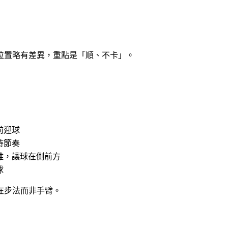
位置略有差異，重點是「順、不卡」。
前迎球
持節奏
離，讓球在側前方
球
在步法而非手臂。