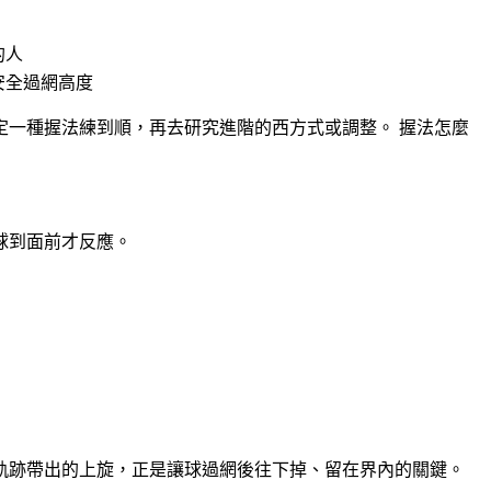
的人
安全過網高度
定一種握法練到順，再去研究進階的西方式或調整。
握法怎麼
球到面前才反應。
軌跡帶出的上旋，正是讓球過網後往下掉、留在界內的關鍵。