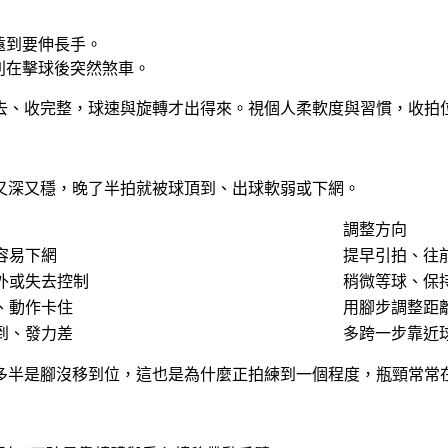
遠到要伸長手。
別在擊球後突然煞車。
去、收完整，球速與旋轉才出得來。視個人柔軟度與習慣，收拍
又深又穩，晚了半拍就被球頂到、出球軟弱或下網。
調整方向
容易下網
提早引拍、往
外或失去控制
稍微等球、保
、動作卡住
用腳步調整距
到、發力差
多跨一步靠近
多半是腳沒移到位，這也是為什麼正拍練到一個程度，瓶頸常常