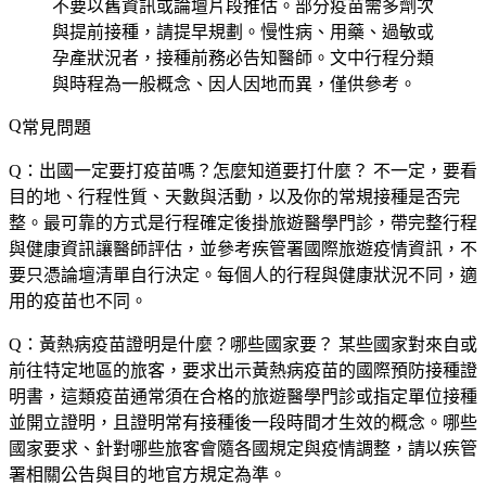
不要以舊資訊或論壇片段推估。部分疫苗需多劑次
與提前接種，請提早規劃。慢性病、用藥、過敏或
孕產狀況者，接種前務必告知醫師。文中行程分類
與時程為一般概念、因人因地而異，僅供參考。
常見問題
Q：出國一定要打疫苗嗎？怎麼知道要打什麼？
不一定，要看
目的地、行程性質、天數與活動，以及你的常規接種是否完
整。最可靠的方式是行程確定後掛旅遊醫學門診，帶完整行程
與健康資訊讓醫師評估，並參考疾管署國際旅遊疫情資訊，不
要只憑論壇清單自行決定。每個人的行程與健康狀況不同，適
用的疫苗也不同。
Q：黃熱病疫苗證明是什麼？哪些國家要？
某些國家對來自或
前往特定地區的旅客，要求出示黃熱病疫苗的國際預防接種證
明書，這類疫苗通常須在合格的旅遊醫學門診或指定單位接種
並開立證明，且證明常有接種後一段時間才生效的概念。哪些
國家要求、針對哪些旅客會隨各國規定與疫情調整，請以疾管
署相關公告與目的地官方規定為準。