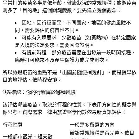
平常打的疫苗多半是依年齡、健康狀況的常規接種；旅遊疫苗
則多了「目的地」這個關鍵變數。要先建立幾個觀念：
因地、因行程而異
：不同國家、地區的健康風險不
同，需要評估的疫苗也不同。
可能有入境要求
：少數疫苗（如黃熱病）在特定國家
是入境的法定要求，需要國際證明。
有提前時程
：部分疫苗需要在出發前一段時間接種，
臨時打可能來不及產生保護力或完成劑次。
所以旅遊疫苗的重點不是「出國前隨便補幾針」，而是
提早依
目的地評估、依時程安排
。
先確認：你的行程屬於哪種風險
該評估哪些疫苗，取決於行程的性質。下表用方向性的概念幫
你思考，
實際需求一律由旅遊醫學門診依最新資訊評估
：
行程性質
一般需多留意的方向
確認常規接種是否完整、依目
一般都市觀光、短天數