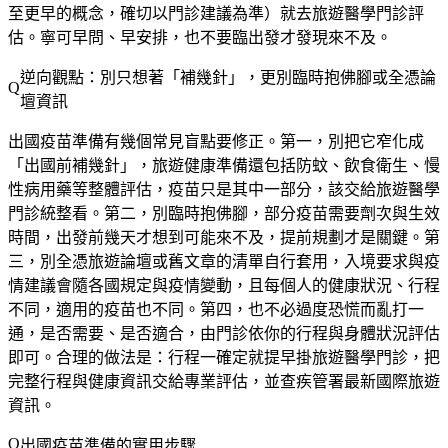
至更早的概念，確切以門診建議為準）就去旅遊醫學門診評
估。寧可早問、早安排，也不要臨出發才發現來不及。
逆向觀點：別只想著「補幾針」，更別臨時抱佛腳或全憑論
壇資訊
出國疫苗準備有幾個常見盲點要修正。第一，
別把它窄化成
「出國前補幾針」
，旅遊健康準備還包括防蚊、飲食衛生、慢
性病用藥等整體評估，疫苗只是其中一部分，該交給旅遊醫學
門診統整看。第二，
別臨時抱佛腳
，部分疫苗需要劑次與生效
時間，出發前幾天才想到可能來不及，提前規劃才是關鍵。第
三，
別全憑旅遊論壇或舊文章的清單自行套用
，入境要求與疫
情建議會隨各國規定與疫情變動，且每個人的健康狀況、行程
不同，適用的疫苗也不同。第四，
也不必過度恐慌而亂打一
通
，是否需要、是否適合，由門診依你的行程與身體狀況評估
即可。合理的做法是：行程一確定就提早掛旅遊醫學門診，把
完整行程與健康資訊交給專業評估，並查疾管署最新國際旅遊
資訊。
出國疫苗準備的實用步驟