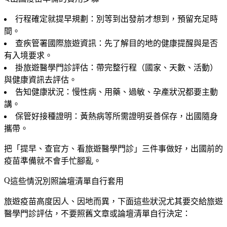
行程確定就提早規劃
：別等到出發前才想到，預留充足時
間。
查疾管署國際旅遊資訊
：先了解目的地的健康提醒與是否
有入境要求。
掛旅遊醫學門診評估
：帶完整行程（國家、天數、活動）
與健康資訊去評估。
告知健康狀況
：慢性病、用藥、過敏、孕產狀況都要主動
講。
保管好接種證明
：黃熱病等所需證明妥善保存，出國隨身
攜帶。
把「提早、查官方、看旅遊醫學門診」三件事做好，出國前的
疫苗準備就不會手忙腳亂。
這些情況別照論壇清單自行套用
旅遊疫苗高度因人、因地而異，下面這些狀況尤其要交給旅遊
醫學門診評估，不要照舊文章或論壇清單自行決定：