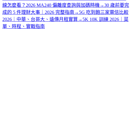
線怎麼看？2026 MA240 偏離度查詢與加碼時機
→
30 歲前要完
成的 5 件理財大事｜2026 完整指南
→
5G 吃到飽三家電信比較
2026｜中華、台哥大、遠傳月租實算
→
5K 10K 訓練 2026｜菜
單、時程、實戰指南