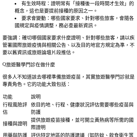
有生效時程
：證明常有「接種後一段時間才生效」的
概念，這也是要提前接種的原因之一。
要求會變動
：哪些國家要求、針對哪些旅客，
會隨各
國規定與疫情調整
，務必查最新資訊。
要強調：
確切哪個國家要求什麼證明、針對哪些旅客，請以疾
管署國際旅遊疫情與相關公告、以及目的地官方規定為準
，不
要以舊資訊或旅遊論壇片段推估。
旅遊醫學門診在做什麼
很多人不知道該去哪裡準備旅遊疫苗，其實
旅遊醫學門診
就是
專責角色。它的功能大致包括：
功能
說明
行程風險評
依目的地、行程、健康狀況評估需要哪些疫苗與
估
防護
提供旅遊疫苗接種，並可開立黃熱病等所需的國
接種與證明
際證明
用藥與防護
評估特定地區的防護建議（如防蚊、飲食衛生等