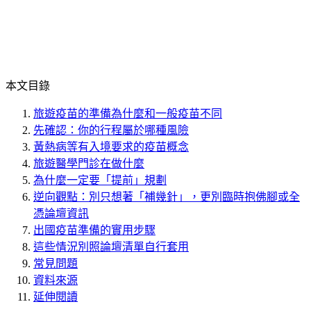
本文目錄
旅遊疫苗的準備為什麼和一般疫苗不同
先確認：你的行程屬於哪種風險
黃熱病等有入境要求的疫苗概念
旅遊醫學門診在做什麼
為什麼一定要「提前」規劃
逆向觀點：別只想著「補幾針」，更別臨時抱佛腳或全
憑論壇資訊
出國疫苗準備的實用步驟
這些情況別照論壇清單自行套用
常見問題
資料來源
延伸閱讀