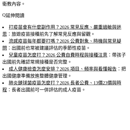
衛教內容。
延伸閱讀
打疫苗會有什麼副作用？2026 常見反應、嚴重過敏與迷
思
：旅遊疫苗接種前先了解常見反應與留觀。
流感疫苗每年都要打嗎？2026 公費對象、時機與常見疑
問
：出國前也常被建議評估的季節性疫苗。
兒童疫苗怎麼打？2026 公費自費時程與接種注意
：帶孩子
出國前先確認常規接種是否完整。
成人健康檢查怎麼安排？2026 項目、頻率與看懂報告
：把
出國健康準備放進整體健康管理。
肺炎鏈球菌疫苗怎麼打？2026 長者公費、13價23價與時
程
：長者出國前可一併評估的成人疫苗。