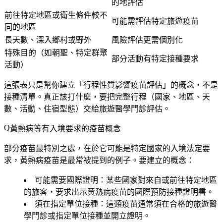
的地評估
前往特定地區或衛生條件較不
可能需評估特定旅遊疫苗
同的地區
長天數、深入鄉村或野外
風險評估更需個別化
特殊目的（如朝聖、特定群聚
部分活動有特定接種要求
活動）
這張表只是幫你建立「行程性質影響疫苗評估」的概念，
不是
接種清單
。真正該打什麼，要把完整行程（國家、地區、天
數、活動、住宿型態）交給旅遊醫學門診評估。
黃熱病等有入境要求的疫苗概念
部分疫苗最特別之處，在於它可能是
特定國家的入境法定要
求
，黃熱病疫苗是最常被提到的例子。要建立的概念：
可能需要國際證明
：某些國家對來自或前往特定地區
的旅客，要求出示黃熱病疫苗的國際預防接種證明書。
須在指定單位接種
：這類疫苗通常須在合格的旅遊醫
學門診或指定單位接種並開立證明。