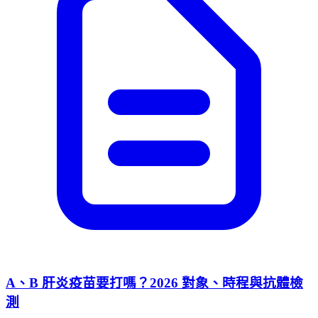
A、B 肝炎疫苗要打嗎？2026 對象、時程與抗體檢
測