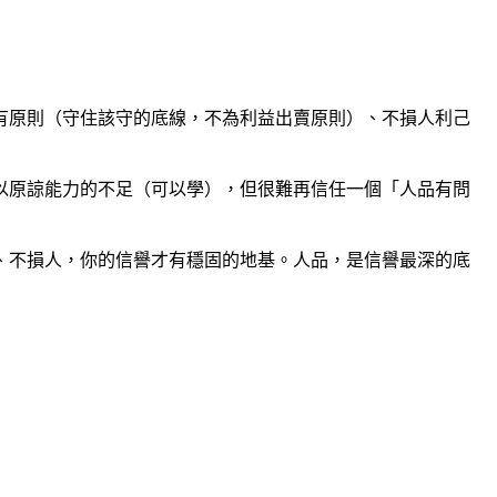
有原則（守住該守的底線，不為利益出賣原則）、不損人利己
以原諒能力的不足（可以學），但很難再信任一個「人品有問
、不損人，你的信譽才有穩固的地基。人品，是信譽最深的底