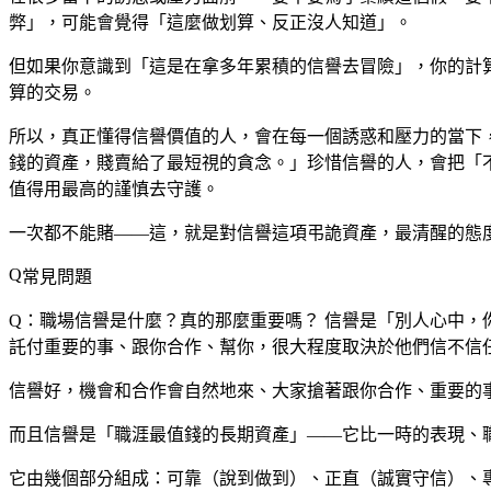
弊」，可能會覺得「這麼做划算、反正沒人知道」。
但如果你意識到「這是在拿多年累積的信譽去冒險」，你的計
算的交易。
所以，真正懂得信譽價值的人，會在每一個誘惑和壓力的當下
錢的資產，賤賣給了最短視的貪念。」珍惜信譽的人，會把「
值得用最高的謹慎去守護。
一次都不能賭——這，就是對信譽這項弔詭資產，最清醒的態
常見問題
Q：職場信譽是什麼？真的那麼重要嗎？
信譽是「別人心中，
託付重要的事、跟你合作、幫你，很大程度取決於他們信不信
信譽好，機會和合作會自然地來、大家搶著跟你合作、重要的
而且信譽是「職涯最值錢的長期資產」——它比一時的表現、
它由幾個部分組成：可靠（說到做到）、正直（誠實守信）、