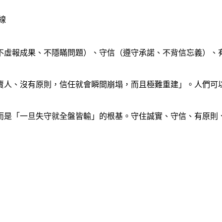
線
不虛報成果、不隱瞞問題）、守信（遵守承諾、不背信忘義）、
賣人、沒有原則，信任就會瞬間崩塌，而且極難重建」。人們可
而是「一旦失守就全盤皆輸」的根基。守住誠實、守信、有原則