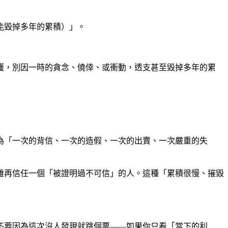
能毀掉多年的累積）」。
護，別因一時的貪念、僥倖、或衝動，透支甚至毀掉多年的累
為「一次的背信、一次的造假、一次的出賣、一次嚴重的失
難再信任一個「被證明過不可信」的人。這種「累積很慢、摧毀
不要因為這次沒人發現就跳個票——如果你只看「當下的利