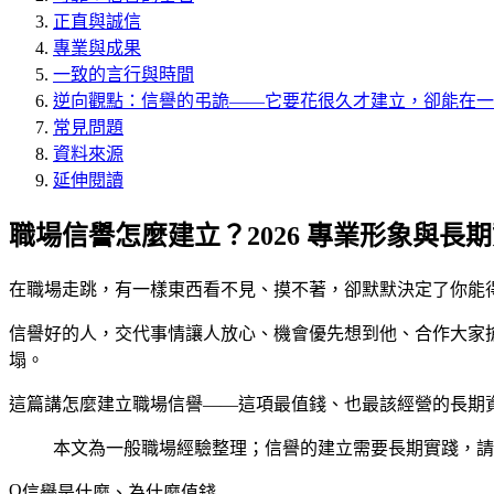
正直與誠信
專業與成果
一致的言行與時間
逆向觀點：信譽的弔詭——它要花很久才建立，卻能在一
常見問題
資料來源
延伸閱讀
職場信譽怎麼建立？2026 專業形象與長
在職場走跳，有一樣東西看不見、摸不著，卻默默決定了你能
信譽好的人，交代事情讓人放心、機會優先想到他、合作大家
塌。
這篇講怎麼建立職場信譽——這項最值錢、也最該經營的長期
本文為一般職場經驗整理；信譽的建立需要長期實踐，請
信譽是什麼、為什麼值錢