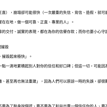
正直），崩塌卻可能很快（一次嚴重的失信、背信、造假，就可
實在在地，做一個可靠、正直、專業的人」。
靠的交付、誠實的表現，都在為你的信譽存款；而你也要小心守
間摧毀
，摧毀起來極快」。
一點一滴地累積起別人對你的信任和好口碑；但這一切，可能因
難、甚至再也無法重建」，因為人們可以原諒一時的失誤，卻很
不要為了脫身說個謊、要不要為了利益出賣一個信任你的人、要