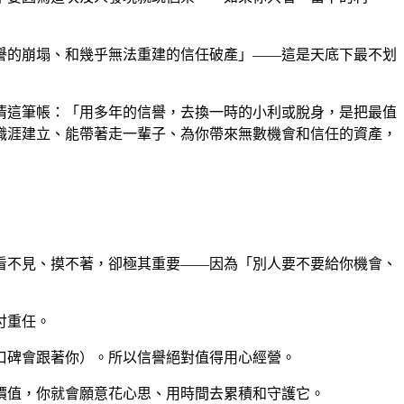
譽的崩塌、和幾乎無法重建的信任破產」——這是天底下最不划
清這筆帳：「用多年的信譽，去換一時的小利或脫身，是把最值
職涯建立、能帶著走一輩子、為你帶來無數機會和信任的資產，
看不見、摸不著，卻極其重要——因為「別人要不要給你機會、
付重任。
口碑會跟著你）。所以信譽絕對值得用心經營。
價值，你就會願意花心思、用時間去累積和守護它。