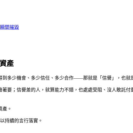
瞬間摧毀
期資產
得到多少機會、多少信任、多少合作——那就是「信譽」，也就
搶著要；信譽差的人，就算能力不錯，也處處受阻、沒人敢託付
資產。
以持續的言行落實。