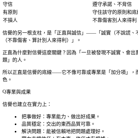
守信
遵守承諾、不背信
有原則
守住該守的原則和底
不損人
不靠傷害別人來得利
信譽的另一根支柱，是「正直與誠信」——「誠實（不說謊、
（不靠傷害、算計別人來得利）」。
正直為什麼對信譽這麼關鍵？因為「一旦被發現不誠實、會出
題」的人。
所以正直是信譽的底線——它不像可靠或專業是「加分項」，
色。
專業與成果
信譽也建立在實力上：
把事做好
：專業能力、做出好成果。
品質穩定
：交出的東西品質可靠。
解決問題
：能被信賴地把問題處理好。