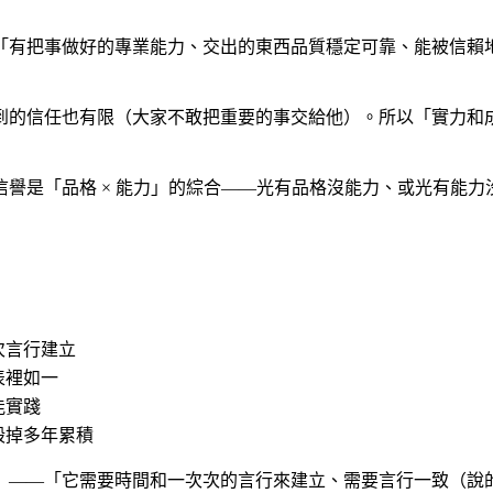
「有把事做好的專業能力、交出的東西品質穩定可靠、能被信賴
到的信任也有限（大家不敢把重要的事交給他）。所以「實力和
信譽是「品格 × 能力」的綜合——光有品格沒能力、或光有能
次言行建立
表裡如一
能實踐
毀掉多年累積
」——「它需要時間和一次次的言行來建立、需要言行一致（說