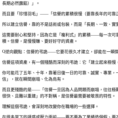
長期必然露餡）」。
而且要「珍惜羽毛」——「信譽的累積很慢（要靠長年的可靠
所以建立信譽，靠的不是話術或包裝，而是「長期、一致、實
這需要耐心和堅持，因為它是「複利式」的累積——每一次可
積。信譽，是慢慢賺、要好好守的資產。
逆向觀點：信譽的弔詭——它要花很久才建立，卻能在一瞬
信譽這項資產，有一個殘酷而深刻的弔詭：它「建立起來極慢
你可能花了五年、十年，靠著日復一日的可靠、誠實、專業，
信」，就在瞬間崩塌、化為烏有。
而且更殘酷的是——「信譽一旦因為人品問題而崩塌，往往極
很快、且難以重建」的不對稱，是信譽最需要被敬畏的特性。
理解這個弔詭，會深刻地改變你在職場的一些選擇。
在很多當下的誘惑或壓力面前——要不要為了業績造個假、要