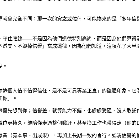
算就會完全不同：那一次的貪念或僥倖，可能換來的是「多年信
，守住底線——不是因為他們道德特別高尚，而是因為他們算得
不透支、不毀掉信譽」當成鐵律，因為他們知道，這項花了大半
度。
你這個人值不值得信任、是不是可靠專業正直」的整體印象。它
任你」。
事優先想到你；信譽差，就算能力不錯，也處處受阻、沒人敢託
職位更持久，能陪你走過整個職涯，甚至換工作也帶得走（你的
專業（有本事、出成果），再加上長期一致的言行。認清信譽的