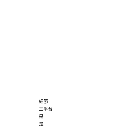
細節
三平台
是
是