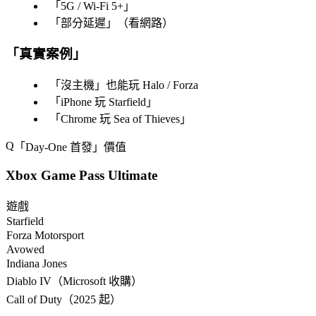
「
5G / Wi-Fi 5+
」
「
部分延遲
」（看網路）
「
真實案例
」
「
沒主機
」也能玩 Halo / Forza
「
iPhone 玩 Starfield
」
「
Chrome 玩 Sea of Thieves
」
「
Day-One 首發
」價值
Xbox Game Pass Ultimate
遊戲
Starfield
Forza Motorsport
Avowed
Indiana Jones
Diablo IV（Microsoft 收購）
Call of Duty（2025 起）