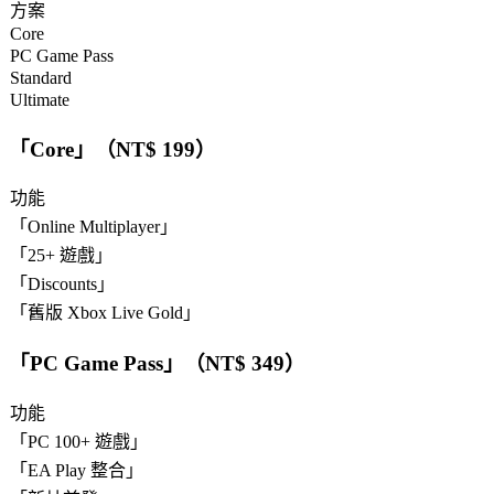
方案
Core
PC Game Pass
Standard
Ultimate
「
Core
」（NT$ 199）
功能
「
Online Multiplayer
」
「
25+ 遊戲
」
「
Discounts
」
「
舊版 Xbox Live Gold
」
「
PC Game Pass
」（NT$ 349）
功能
「
PC 100+ 遊戲
」
「
EA Play 整合
」