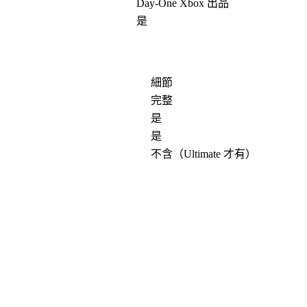
Day-One Xbox 出品
是
細節
完整
是
是
不含
（Ultimate 才有）