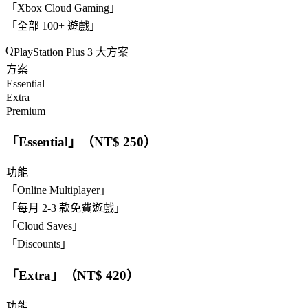
「
Xbox Cloud Gaming
」
「
全部 100+ 遊戲
」
PlayStation Plus 3 大方案
方案
Essential
Extra
Premium
「
Essential
」（NT$ 250）
功能
「
Online Multiplayer
」
「
每月 2-3 款免費遊戲
」
「
Cloud Saves
」
「
Discounts
」
「
Extra
」（NT$ 420）
功能