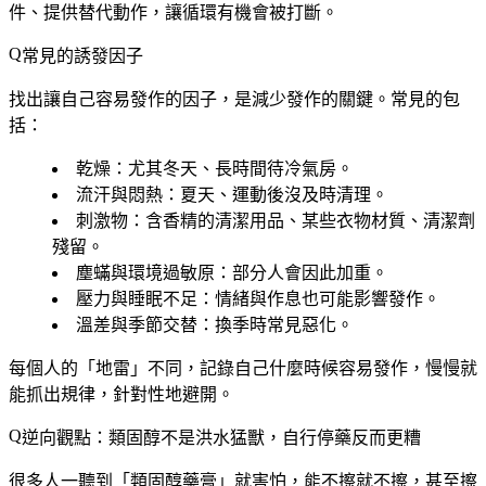
件、提供替代動作，讓循環有機會被打斷。
常見的誘發因子
找出讓自己容易發作的因子，是減少發作的關鍵。常見的包
括：
乾燥
：尤其冬天、長時間待冷氣房。
流汗與悶熱
：夏天、運動後沒及時清理。
刺激物
：含香精的清潔用品、某些衣物材質、清潔劑
殘留。
塵蟎與環境過敏原
：部分人會因此加重。
壓力與睡眠不足
：情緒與作息也可能影響發作。
溫差與季節交替
：換季時常見惡化。
每個人的「地雷」不同，記錄自己什麼時候容易發作，慢慢就
能抓出規律，針對性地避開。
逆向觀點：類固醇不是洪水猛獸，自行停藥反而更糟
很多人一聽到「類固醇藥膏」就害怕，能不擦就不擦，甚至擦