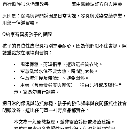
自行照護很久仍無改善
應由醫師調整方向與用藥
原則是：
保濕與避開誘因是日常功課，發炎與感染交給專業
，
用藥一律遵醫囑。
給家有異膚孩子的提醒
孩子的異位性皮膚炎特別需要耐心，因為他們忍不住會抓，照
護重點放在環境與習慣：
規律保濕、剪短指甲、選透氣棉質衣物。
留意洗澡水溫不要太熱、時間別太長。
注意流汗後及時清理、避免悶熱。
用藥（含藥膏強度與部位）一律由兒科或皮膚科指
示，家長勿自行調整。
把日常的保濕與防抓做穩，孩子的發作頻率與夜間搔抓往往會
明顯改善，這比任何單一神奇產品都實在。
本文為一般衛教整理，並非醫療診斷或治療建議。
異位性皮膚炎多為慢性反覆狀況，保濕與避開誘因