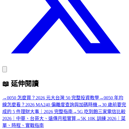
📖
延伸閱讀
→
0050 怎麼買？2026 元大台灣 50 完整投資教學
→
0050 年均
線怎麼看？2026 MA240 偏離度查詢與加碼時機
→
30 歲前要完
成的 5 件理財大事｜2026 完整指南
→
5G 吃到飽三家電信比較
2026｜中華、台哥大、遠傳月租實算
→
5K 10K 訓練 2026｜菜
單、時程、實戰指南