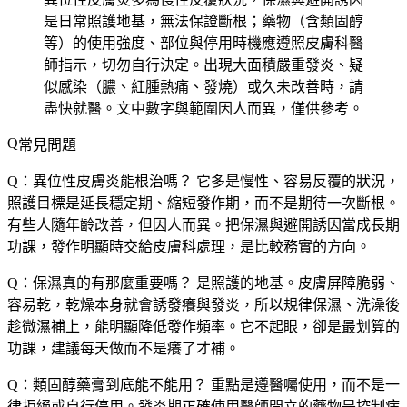
是日常照護地基，無法保證斷根；藥物（含類固醇
等）的使用強度、部位與停用時機應遵照皮膚科醫
師指示，切勿自行決定。出現大面積嚴重發炎、疑
似感染（膿、紅腫熱痛、發燒）或久未改善時，請
盡快就醫。文中數字與範圍因人而異，僅供參考。
常見問題
Q：異位性皮膚炎能根治嗎？
它多是慢性、容易反覆的狀況，
照護目標是延長穩定期、縮短發作期，而不是期待一次斷根。
有些人隨年齡改善，但因人而異。把保濕與避開誘因當成長期
功課，發作明顯時交給皮膚科處理，是比較務實的方向。
Q：保濕真的有那麼重要嗎？
是照護的地基。皮膚屏障脆弱、
容易乾，乾燥本身就會誘發癢與發炎，所以規律保濕、洗澡後
趁微濕補上，能明顯降低發作頻率。它不起眼，卻是最划算的
功課，建議每天做而不是癢了才補。
Q：類固醇藥膏到底能不能用？
重點是遵醫囑使用，而不是一
律拒絕或自行停用。發炎期正確使用醫師開立的藥物是控制病