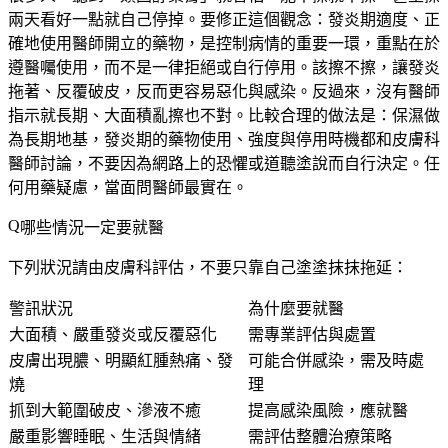
兩天看好一點就自己停掉。要修正這個觀念：發炎期適度、正
確地使用醫師開立的藥物，是控制病情的重要一環，
重點在於
遵醫囑使用，而不是一律拒絕或自行停用
。該擦不擦，讓發炎
拖著、反覆破皮，反而更容易惡化與感染。反過來，沒有醫師
指示就長期、大面積亂擦也不對。比較合理的做法是：保濕做
為長期地基，發炎期的藥物使用、強度與停用時機都和皮膚科
醫師討論，不要因為網路上的恐懼或道聽塗說而自行決定。任
何用藥疑慮，當面問醫師最實在。
哪些情況一定要就醫
下列狀況請由皮膚科評估，不要只靠自己塗塗抹抹拖延：
警訊狀況
為什麼要就醫
大面積、嚴重發炎或反覆惡化
需專業評估與處置
皮膚出現膿、明顯紅腫熱痛、發
可能合併感染，需及時處
燒
理
抓到大範圍破皮、滲液不癒
提高感染風險，應就醫
嚴重影響睡眠、生活與情緒
需評估整體治療策略