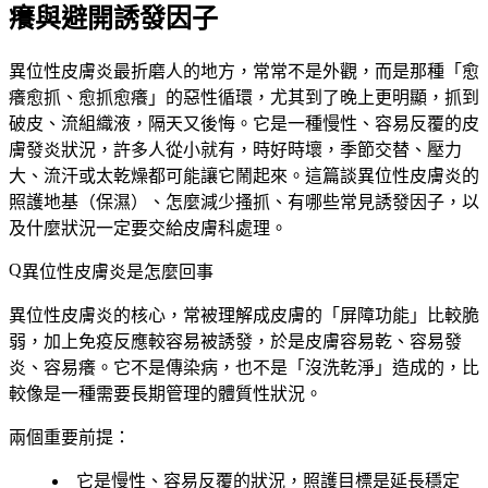
癢與避開誘發因子
異位性皮膚炎最折磨人的地方，常常不是外觀，而是那種「愈
癢愈抓、愈抓愈癢」的惡性循環，尤其到了晚上更明顯，抓到
破皮、流組織液，隔天又後悔。它是一種慢性、容易反覆的皮
膚發炎狀況，許多人從小就有，時好時壞，季節交替、壓力
大、流汗或太乾燥都可能讓它鬧起來。這篇談異位性皮膚炎的
照護地基（保濕）、怎麼減少搔抓、有哪些常見誘發因子，以
及什麼狀況一定要交給皮膚科處理。
異位性皮膚炎是怎麼回事
異位性皮膚炎的核心，常被理解成皮膚的「屏障功能」比較脆
弱，加上免疫反應較容易被誘發，於是皮膚容易乾、容易發
炎、容易癢。它不是傳染病，也不是「沒洗乾淨」造成的，比
較像是一種需要長期管理的體質性狀況。
兩個重要前提：
它是
慢性、容易反覆
的狀況，照護目標是延長穩定