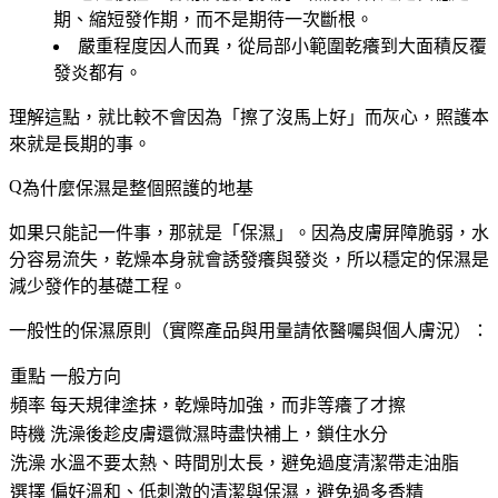
期、縮短發作期，而不是期待一次斷根。
嚴重程度
因人而異
，從局部小範圍乾癢到大面積反覆
發炎都有。
理解這點，就比較不會因為「擦了沒馬上好」而灰心，照護本
來就是長期的事。
為什麼保濕是整個照護的地基
如果只能記一件事，那就是「保濕」。因為皮膚屏障脆弱，水
分容易流失，乾燥本身就會誘發癢與發炎，所以穩定的保濕是
減少發作的基礎工程。
一般性的保濕原則（實際產品與用量請依醫囑與個人膚況）：
重點
一般方向
頻率
每天規律塗抹，乾燥時加強，而非等癢了才擦
時機
洗澡後趁皮膚還微濕時盡快補上，鎖住水分
洗澡
水溫不要太熱、時間別太長，避免過度清潔帶走油脂
選擇
偏好溫和、低刺激的清潔與保濕，避免過多香精