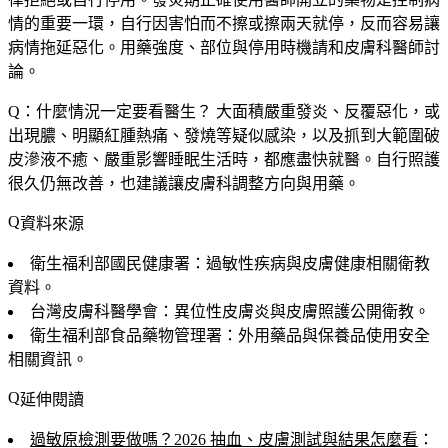
情的重要一環，自行因害怕而不擦或擦兩天就停，反而容易讓
病情拖延惡化。用藥強度、部位與停用時機請和皮膚科醫師討
論。
Q：什麼情況一定要看醫生？
大面積嚴重發炎、反覆惡化，或
出現膿、明顯紅腫熱痛、發燒等疑似感染，以及抓到大範圍破
皮滲液不癒、嚴重影響睡眠生活時，都應盡快就醫。自行照護
很久仍無改善，也建議讓皮膚科調整方向與用藥。
資料來源
衛生福利部國民健康署：過敏性疾病與皮膚健康相關衛教
資料。
台灣皮膚科醫學會：異位性皮膚炎與皮膚照護公開衛教。
衛生福利部食品藥物管理署：外用藥品與保養品使用安全
相關資訊。
延伸閱讀
過敏原檢測要做嗎？2026 抽血、皮膚測試與結果怎麼看
：