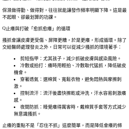
保濕做得勤、做得對，往往就能讓發作頻率明顯下降。這是最
不起眼、卻最划算的功課。
止癢與打破「愈抓愈癢」的循環
搔抓會讓皮膚更受傷、屏障更糟，於是更癢，形成循環。除了
交給醫師處理發炎之外，日常可以從減少搔抓的環境著手：
剪短指甲
：尤其孩子，減少抓破皮膚與感染風險。
冷敷或拍打
：癢時用輕拍、冷敷取代猛抓，降低破皮
機會。
穿著透氣
：選棉質、寬鬆衣物，避免悶熱與摩擦刺
激。
控制流汗
：流汗後盡快擦乾或沖洗，汗水容易刺激癢
感。
夜間防抓
：睡覺癢得厲害時，戴棉質手套等方式減少
無意識搔抓。
止癢的重點不是「忍住不抓」這麼簡單，而是降低會癢的條