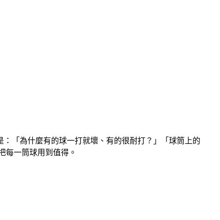
是：「為什麼有的球一打就壞、有的很耐打？」「球筒上的
你把每一筒球用到值得。