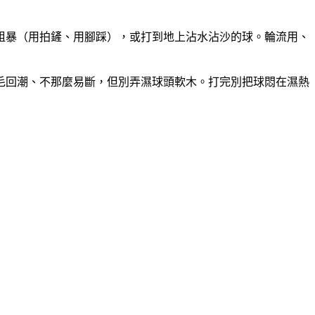
粗暴（用拍鏟、用腳踩），或打到地上沾水沾沙的球。輪流用、
毛回潮、不那麼易斷，但別弄濕球頭軟木。打完別把球悶在濕熱