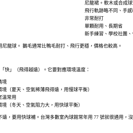
尼龍裙 + 軟木或合成
飛行軌跡略不同、手感
非常耐打
單顆耐用、長期省
新手練習、學校社團、
用尼龍球。
鵝毛通常比鴨毛耐打、飛行更穩，價格也較高。
球越「快」（飛得越遠）。它要對應環境溫度：
情境
環境（夏天、空氣稀薄飛得遠，用慢球平衡）
室溫常用
環境（冬天、空氣阻力大，用快球平衡）
不遠，要用快球補。
台灣多數室內球館常年用 77 號
就很通用，沒