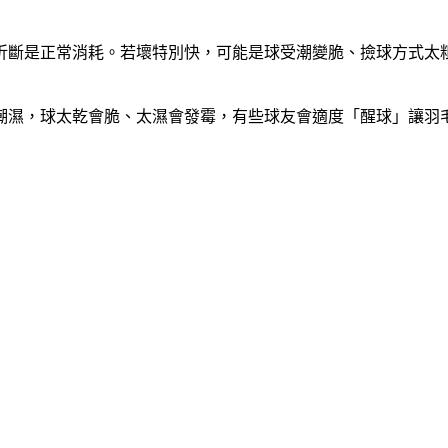
折斷是正常消耗。若壞特別快，可能是球受潮變脆、撿球方式太
潮濕，球太乾會脆、太濕會發霉，有些球友會適度「醒球」讓羽