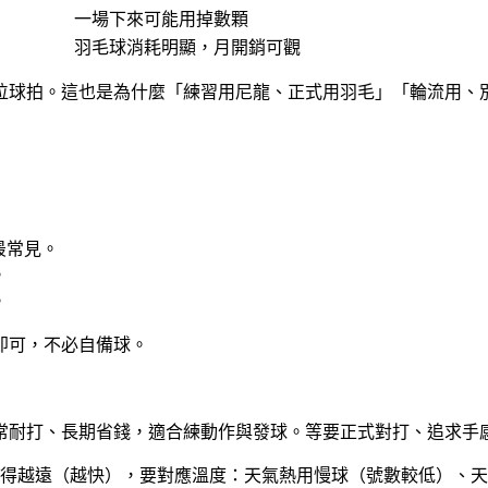
一場下來可能用掉數顆
羽毛球消耗明顯，月開銷可觀
位球拍。這也是為什麼「練習用尼龍、正式用羽毛」「輪流用、
最常見。
。
。
即可，不必自備球。
常耐打、長期省錢，適合練動作與發球。等要正式對打、追求手
得越遠（越快），要對應溫度：天氣熱用慢球（號數較低）、天