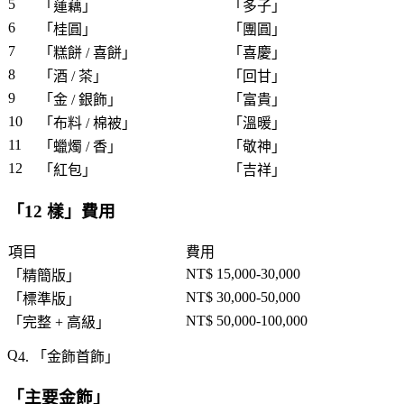
5
「
蓮藕
」
「
多子
」
6
「
桂圓
」
「
團圓
」
7
「
糕餅 / 喜餅
」
「
喜慶
」
8
「
酒 / 茶
」
「
回甘
」
9
「
金 / 銀飾
」
「
富貴
」
10
「
布料 / 棉被
」
「
溫暖
」
11
「
蠟燭 / 香
」
「
敬神
」
12
「
紅包
」
「
吉祥
」
「
12 樣
」費用
項目
費用
NT$ 15,000-30,000
「
精簡版
」
NT$ 30,000-50,000
「
標準版
」
NT$ 50,000-100,000
「
完整 + 高級
」
4. 「
金飾首飾
」
「
主要金飾
」