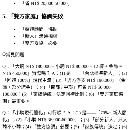
「
省 NT$ 20,000-50,000
」
5. 「
雙方家庭
」協調失敗
「
婚禮顧問
」協助
「
新人
」溝通橋樑
「
雙方妥協
」必要
常見問題
Q：「
大聘 NT$ 180,000 + 小聘 NT$ 80,000 + 12 樣 + 金飾 =
NT$ 450,000
」實際嗎？
A：(1) 是——「
台北標準新人
」；(2)
「
回禮 100%
」現代主流；(3) 「
男方淨支 NT$ 190,000
」（金
飾 + 部分聘金）；(4) 「
南部 / 中部
」可省 NT$ 50,000-
100,000；(5) 「
家族傳統
」決定回禮比例；(6) 「
雙方家庭協
調
」最重要。
Q：「
小聘現代簡化
」可行嗎？
A：(1) 是——「
70%+ 新人簡
化
」；(2) 「
小聘 NT$ 36,000-60,000
」；(3) 「
部分新人
」只大
聘不小聘；(4) 「
雙方協調
」必要；(5) 「
家族傳統
」決定；(6)