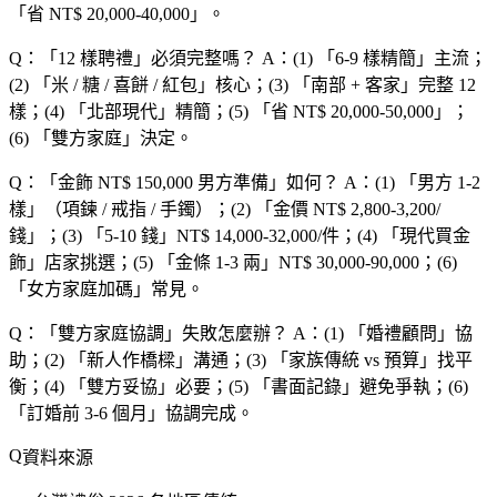
「
省 NT$ 20,000-40,000
」。
Q：「
12 樣聘禮
」必須完整嗎？
A：(1) 「
6-9 樣精簡
」主流；
(2) 「
米 / 糖 / 喜餅 / 紅包
」核心；(3) 「
南部 + 客家
」完整 12
樣；(4) 「
北部現代
」精簡；(5) 「
省 NT$ 20,000-50,000
」；
(6) 「
雙方家庭
」決定。
Q：「
金飾 NT$ 150,000 男方準備
」如何？
A：(1) 「
男方 1-2
樣
」（項鍊 / 戒指 / 手鐲）；(2) 「
金價 NT$ 2,800-3,200/
錢
」；(3) 「
5-10 錢
」NT$ 14,000-32,000/件；(4) 「
現代買金
飾
」店家挑選；(5) 「
金條 1-3 兩
」NT$ 30,000-90,000；(6)
「
女方家庭加碼
」常見。
Q：「
雙方家庭協調
」失敗怎麼辦？
A：(1) 「
婚禮顧問
」協
助；(2) 「
新人作橋樑
」溝通；(3) 「
家族傳統 vs 預算
」找平
衡；(4) 「
雙方妥協
」必要；(5) 「
書面記錄
」避免爭執；(6)
「
訂婚前 3-6 個月
」協調完成。
資料來源