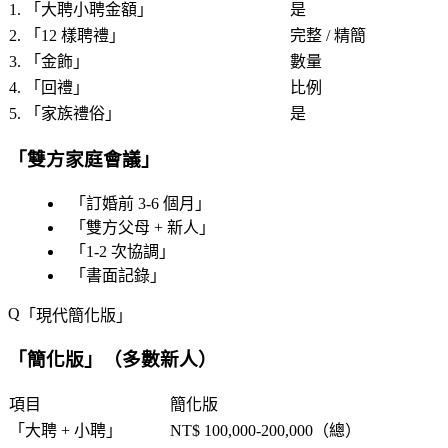
1. 「
大聘小聘金額
」
是
2. 「
12 樣聘禮
」
完整 / 精簡
3. 「
金飾
」
數量
4. 「
回禮
」
比例
5. 「
家族禮俗
」
是
「
雙方家庭會議
」
「
訂婚前 3-6 個月
」
「
雙方父母 + 新人
」
「
1-2 次協調
」
「
書面記錄
」
「
現代簡化版
」
「
簡化版
」（多數新人）
項目
簡化版
「
大聘 + 小聘
」
NT$ 100,000-200,000（總）