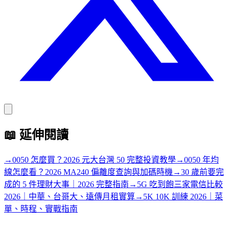
📖
延伸閱讀
→
0050 怎麼買？2026 元大台灣 50 完整投資教學
→
0050 年均
線怎麼看？2026 MA240 偏離度查詢與加碼時機
→
30 歲前要完
成的 5 件理財大事｜2026 完整指南
→
5G 吃到飽三家電信比較
2026｜中華、台哥大、遠傳月租實算
→
5K 10K 訓練 2026｜菜
單、時程、實戰指南