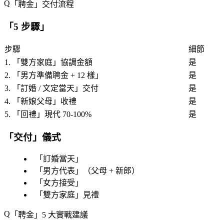
「
聘金
」交付流程
「
5 步驟
」
步驟
細節
1. 「
雙方家庭
」協調金額
是
2. 「
男方準備聘金 + 12 樣
」
是
3. 「
訂婚 / 文定當天
」交付
是
4. 「
新娘父母
」收禮
是
5. 「
回禮
」現代 70-100%
是
「
交付
」儀式
「
訂婚當天
」
「
男方代表
」（父母 + 新郎）
「
女方接受
」
「
雙方家庭
」見禮
「
聘金
」5 大實戰建議