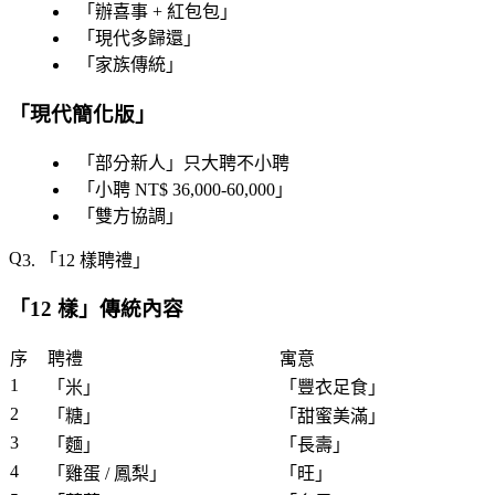
「
辦喜事 + 紅包包
」
「
現代多歸還
」
「
家族傳統
」
「現代簡化版」
「
部分新人
」只大聘不小聘
「
小聘 NT$ 36,000-60,000
」
「
雙方協調
」
3. 「
12 樣聘禮
」
「
12 樣
」傳統內容
序
聘禮
寓意
1
「
米
」
「
豐衣足食
」
2
「
糖
」
「
甜蜜美滿
」
3
「
麵
」
「
長壽
」
4
「
雞蛋 / 鳳梨
」
「
旺
」