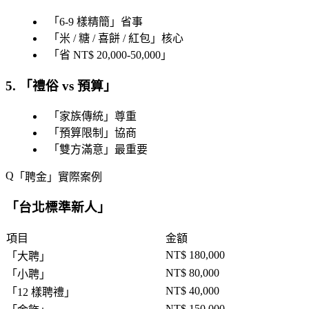
「
6-9 樣精簡
」省事
「
米 / 糖 / 喜餅 / 紅包
」核心
「
省 NT$ 20,000-50,000
」
5. 「
禮俗 vs 預算
」
「
家族傳統
」尊重
「
預算限制
」協商
「
雙方滿意
」最重要
「
聘金
」實際案例
「
台北標準新人
」
項目
金額
NT$ 180,000
「
大聘
」
NT$ 80,000
「
小聘
」
NT$ 40,000
「
12 樣聘禮
」
NT$ 150,000