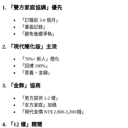
1. 「
雙方家庭協調
」優先
「
訂婚前 3-6 個月
」
「
書面記錄
」
「
避免後續爭執
」
2. 「
現代簡化版
」主流
「
70%+ 新人
」簡化
「
回禮 100%
」
「
意義 > 金額
」
3. 「
金飾
」協商
「
男方提供 1-2 樣
」
「
女方家庭
」加碼
「
現代金價 NT$ 2,800-3,200/錢
」
4. 「
12 樣
」精簡