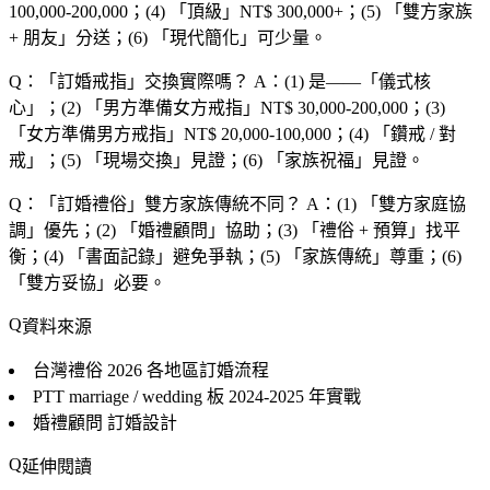
100,000-200,000；(4) 「
頂級
」NT$ 300,000+；(5) 「
雙方家族
+ 朋友
」分送；(6) 「
現代簡化
」可少量。
Q：「
訂婚戒指
」交換實際嗎？
A：(1) 是——「
儀式核
心
」；(2) 「
男方準備女方戒指
」NT$ 30,000-200,000；(3)
「
女方準備男方戒指
」NT$ 20,000-100,000；(4) 「
鑽戒 / 對
戒
」；(5) 「
現場交換
」見證；(6) 「
家族祝福
」見證。
Q：「
訂婚禮俗
」雙方家族傳統不同？
A：(1) 「
雙方家庭協
調
」優先；(2) 「
婚禮顧問
」協助；(3) 「
禮俗 + 預算
」找平
衡；(4) 「
書面記錄
」避免爭執；(5) 「
家族傳統
」尊重；(6)
「
雙方妥協
」必要。
資料來源
台灣禮俗 2026
各地區訂婚流程
PTT marriage / wedding 板
2024-2025 年實戰
婚禮顧問
訂婚設計
延伸閱讀