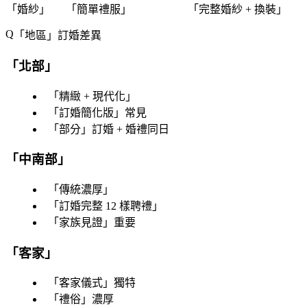
「
婚紗
」
「
簡單禮服
」
「
完整婚紗 + 換裝
」
「
地區
」訂婚差異
「
北部
」
「
精緻 + 現代化
」
「
訂婚簡化版
」常見
「
部分
」訂婚 + 婚禮同日
「
中南部
」
「
傳統濃厚
」
「
訂婚完整 12 樣聘禮
」
「
家族見證
」重要
「
客家
」
「
客家儀式
」獨特
「
禮俗
」濃厚