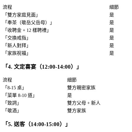
流程
細節
「
雙方家庭見面
」
是
「
奉茶（敬岳父岳母）
」
是
「
收聘金 + 12 樣聘禮
」
是
「
交換戒指
」
是
「
新人對拜
」
是
「
家族祝福
」
是
「
4. 文定喜宴（12:00-14:00）
」
流程
細節
「
8-15 桌
」
雙方親密家族
「
菜單 8-10 道
」
是
「
致詞
」
雙方父母 + 新人
「
敬酒
」
雙方家族
「
5. 送客（14:00-15:00）
」