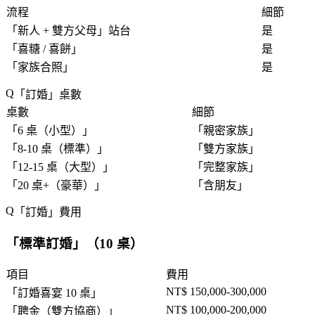
流程
細節
「
新人 + 雙方父母
」站台
是
「
喜糖 / 喜餅
」
是
「
家族合照
」
是
「
訂婚
」桌數
桌數
細節
「
6 桌（小型）
」
「
親密家族
」
「
8-10 桌（標準）
」
「
雙方家族
」
「
12-15 桌（大型）
」
「
完整家族
」
「
20 桌+（豪華）
」
「
含朋友
」
「
訂婚
」費用
「
標準訂婚
」（10 桌）
項目
費用
NT$ 150,000-300,000
「
訂婚喜宴 10 桌
」
NT$ 100,000-200,000
「
聘金（雙方協商）
」