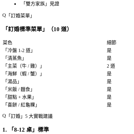
「
雙方家族
」見證
「
訂婚菜單
」
「
訂婚標準菜單
」（10 道）
菜色
細節
「
冷盤 1-2 道
」
是
「
清蒸魚
」
是
「
主菜（牛 / 雞）
」
2 道
「
海鮮（蝦 / 蟹）
」
是
「
湯品
」
是
「
米飯 / 麵食
」
是
「
甜點 + 水果
」
是
「
喜餅 / 紅龜粿
」
是
「
訂婚
」5 大實戰建議
1. 「
8-12 桌
」標準