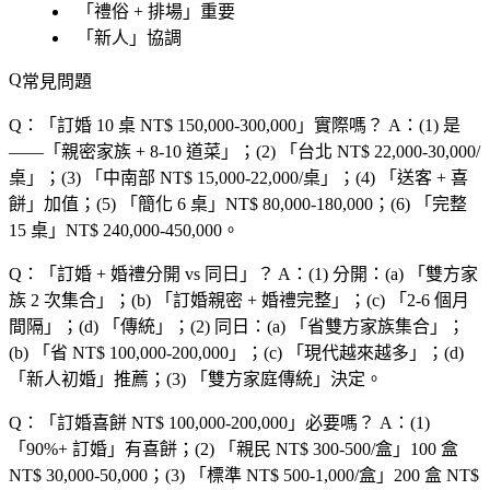
「
禮俗 + 排場
」重要
「
新人
」協調
常見問題
Q：「
訂婚 10 桌 NT$ 150,000-300,000
」實際嗎？
A：(1) 是
——「
親密家族 + 8-10 道菜
」；(2) 「
台北 NT$ 22,000-30,000/
桌
」；(3) 「
中南部 NT$ 15,000-22,000/桌
」；(4) 「
送客 + 喜
餅
」加值；(5) 「
簡化 6 桌
」NT$ 80,000-180,000；(6) 「
完整
15 桌
」NT$ 240,000-450,000。
Q：「
訂婚 + 婚禮分開 vs 同日
」？
A：(1) 分開：(a) 「
雙方家
族 2 次集合
」；(b) 「
訂婚親密 + 婚禮完整
」；(c) 「
2-6 個月
間隔
」；(d) 「
傳統
」；(2) 同日：(a) 「
省雙方家族集合
」；
(b) 「
省 NT$ 100,000-200,000
」；(c) 「
現代越來越多
」；(d)
「
新人初婚
」推薦；(3) 「
雙方家庭傳統
」決定。
Q：「
訂婚喜餅 NT$ 100,000-200,000
」必要嗎？
A：(1)
「
90%+ 訂婚
」有喜餅；(2) 「
親民 NT$ 300-500/盒
」100 盒
NT$ 30,000-50,000；(3) 「
標準 NT$ 500-1,000/盒
」200 盒 NT$