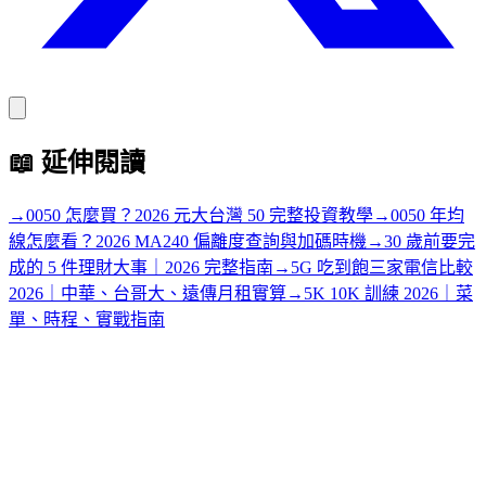
📖
延伸閱讀
→
0050 怎麼買？2026 元大台灣 50 完整投資教學
→
0050 年均
線怎麼看？2026 MA240 偏離度查詢與加碼時機
→
30 歲前要完
成的 5 件理財大事｜2026 完整指南
→
5G 吃到飽三家電信比較
2026｜中華、台哥大、遠傳月租實算
→
5K 10K 訓練 2026｜菜
單、時程、實戰指南