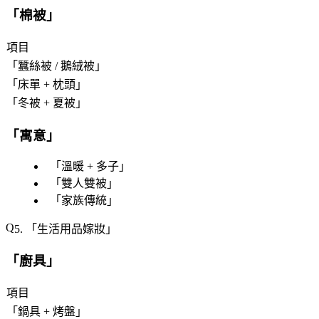
「
棉被
」
項目
「
蠶絲被 / 鵝絨被
」
「
床單 + 枕頭
」
「
冬被 + 夏被
」
「
寓意
」
「
溫暖 + 多子
」
「
雙人雙被
」
「
家族傳統
」
5. 「
生活用品嫁妝
」
「
廚具
」
項目
「
鍋具 + 烤盤
」