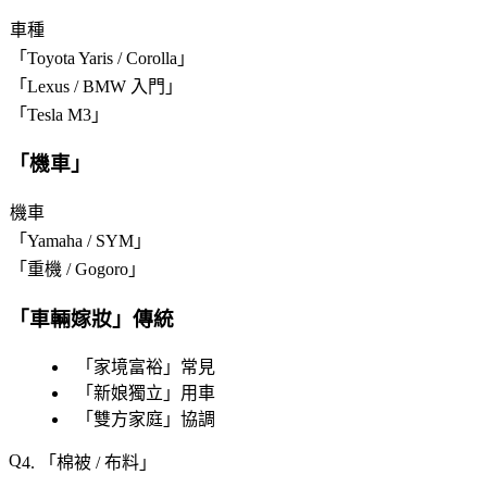
車種
「
Toyota Yaris / Corolla
」
「
Lexus / BMW 入門
」
「
Tesla M3
」
「
機車
」
機車
「
Yamaha / SYM
」
「
重機 / Gogoro
」
「
車輛嫁妝
」傳統
「
家境富裕
」常見
「
新娘獨立
」用車
「
雙方家庭
」協調
4. 「
棉被 / 布料
」