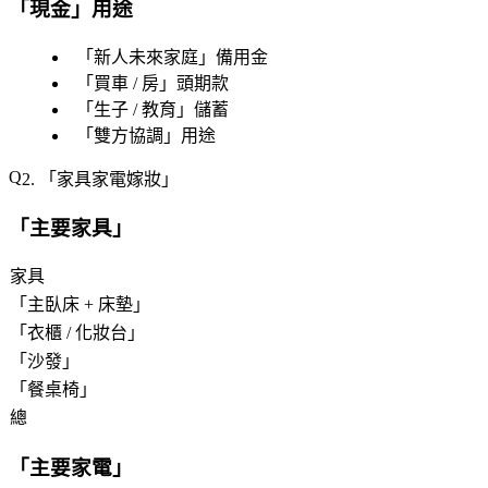
「
現金
」用途
「
新人未來家庭
」備用金
「
買車 / 房
」頭期款
「
生子 / 教育
」儲蓄
「
雙方協調
」用途
2. 「
家具家電嫁妝
」
「
主要家具
」
家具
「
主臥床 + 床墊
」
「
衣櫃 / 化妝台
」
「
沙發
」
「
餐桌椅
」
總
「
主要家電
」