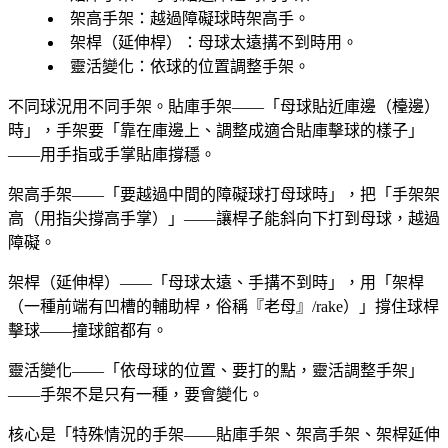
架高手架
：越過障礙球時架高手。
架桿（延伸桿）
：母球太遠搆不到時用。
靈活變化
：依球的位置調整手架。
不同球況用不同手架。貼庫手架——「母球貼近庫邊（檯邊）
時」，手架要「靠在庫邊上、調整成適合貼庫擊球的樣子」
——用手指或手掌貼庫撐穩。
架高手架——「要越過中間的障礙球打母球時」，把「手架架
高（用指尖撐高手掌）」——讓桿子能斜向下打到母球，越過
障礙。
架桿（延伸桿）——「母球太遠、手搆不到時」，用「架桿
（一種前端有凹槽的輔助桿，俗稱『老母』/rake）」撐住球桿
擊球——撞球館都有。
靈活變化——「依母球的位置、要打的點，靈活調整手架」
——手架不是只有一種，要會變化。
核心是「特殊情況的手架——貼庫手架、架高手架、架桿延伸