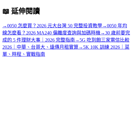
📖
延伸閱讀
→
0050 怎麼買？2026 元大台灣 50 完整投資教學
→
0050 年均
線怎麼看？2026 MA240 偏離度查詢與加碼時機
→
30 歲前要完
成的 5 件理財大事｜2026 完整指南
→
5G 吃到飽三家電信比較
2026｜中華、台哥大、遠傳月租實算
→
5K 10K 訓練 2026｜菜
單、時程、實戰指南