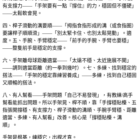
有支撐力——「手架要有一點『撐住』的力，穩固但不僵硬」
——太鬆軟會晃。
四、桿子滑動的溝要順——「拇指食指形成的溝（或食指圈）
要讓桿子順順滑」——「別太緊卡住、也別太鬆晃動」。適
度。五、手腕、手臂穩定——「前手的手腕、手臂也要穩」
——整隻前手是穩定的支撐。
六、手架離母球距離適當——「太遠不穩、太近施展不開」
——調到適當距離（約一拳到幾吋）。七、多練、找到穩定的
搭法——「手架的穩定靠練習養成」——多練，找到自己穩固
又順暢的搭法。
八、有人幫看——手架問題「自己不易發現」，有教練/高手
幫看能抓出問題。所以手架晃、桿不順，靠「手撐穩貼檯、五
指張開撐穩、有支撐力、桿子滑動的溝順、手腕手臂穩、距離
適當、多練、有人幫看」改善。核心是「撐穩貼檯 + 溝
順」。
手架是根基，練穩它，出桿才直。