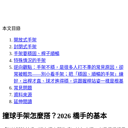
本文目錄
開放式手架
封閉式手架
手架要穩固、桿子順暢
特殊情況的手架
逆向觀點：手架不穩，是很多人打不準的常見原因，卻
常被輕忽——別小看手架；把「穩固、順暢的手架」練
好，出桿才直、球才進得穩，這跟握桿站姿一樣是根基
常見問題
資料來源
延伸閱讀
撞球手架怎麼搭？2026 橋手的基本