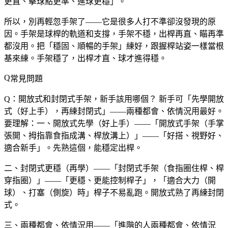
更直、擊球點更準、進球更穩」。
所以，別再輕忽手架了——它是很多人打不準卻沒發現的原
因。手架是球桿的軌道和支撐，手架不穩，出桿再直、瞄再準
都沒用。把「穩固、順暢的手架」練好，跟握桿站姿一樣當根
基來練。手架穩了，出桿才直、球才進得穩。
常見問題
Q：開放式和封閉式手架，新手該用哪個？
新手可「先學開放
式（好上手），再練封閉式」——兩種都會、依情況用最好。
要理解：一、開放式先學（好上手）——「開放式手架（手掌
張開、拇指靠食指成溝、桿放溝上）」——「好搭、視野好、
適合新手」。先熟這個，能穩定出桿。
二、封閉式更穩（再學）——「封閉式手架（食指圈住桿、桿
穿指圈）」——「更穩、更能控制桿子」，「適合大力（開
球）、打塞（側旋）時」桿子不易亂跑。開放式熟了再練封閉
式。
三、兩種都會、依情況用——「進階的人兩種都會、依情況