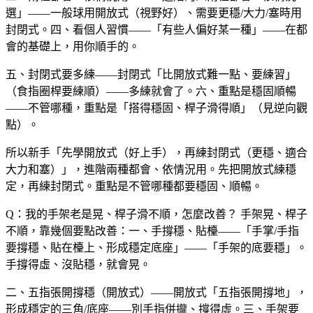
選」——一般球用開放式（視野好）、需要更穩/大力/塞時用
封閉式。四、看個人習慣——「有些人偏好某一種」——在都
會的基礎上，用你順手的。
五、封閉式要多練——封閉式「比開放式難一點、要練習」
（食指圈桿要練順）——多練就會了。六、重點是穩固順暢
——不管哪種，重點是「搭得穩固、桿子滑得順」（見逆向觀
點）。
所以新手「先學開放式（好上手），再練封閉式（更穩、適合
大力和塞）」，進階兩種都會、依情況用。先把開放式練穩
定，再練封閉式。重點是不管哪種都要穩固、順暢。
Q：我的手架老是晃、桿子滑不順，怎麼改善？
手架晃、桿子
不順，靠幾個要點改善：一、手撐穩、貼檯——「手掌/手指
要撐穩、貼在檯上、形成穩定底座」——「手架的底要穩」。
手撐得虛、沒貼穩，就會晃。
二、五指張開撐穩（開放式）——開放式「五指張開撐地」，
形成穩定的三角/底座——別手指併攏、撐得虛。三、手架要