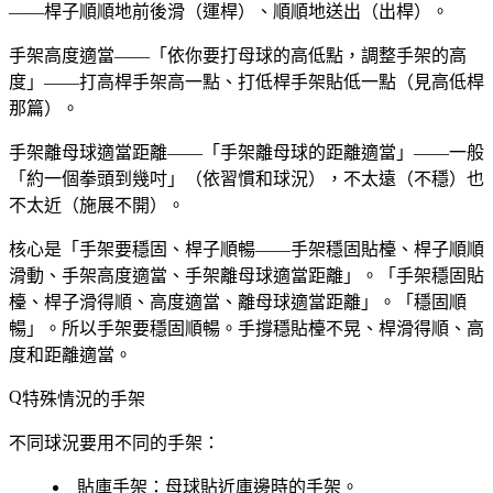
——桿子順順地前後滑（運桿）、順順地送出（出桿）。
手架高度適當——「依你要打母球的高低點，調整手架的高
度」——打高桿手架高一點、打低桿手架貼低一點（見高低桿
那篇）。
手架離母球適當距離——「手架離母球的距離適當」——一般
「約一個拳頭到幾吋」（依習慣和球況），不太遠（不穩）也
不太近（施展不開）。
核心是「手架要穩固、桿子順暢——手架穩固貼檯、桿子順順
滑動、手架高度適當、手架離母球適當距離」。「手架穩固貼
檯、桿子滑得順、高度適當、離母球適當距離」。「穩固順
暢」。所以手架要穩固順暢。手撐穩貼檯不晃、桿滑得順、高
度和距離適當。
特殊情況的手架
不同球況要用不同的手架：
貼庫手架
：母球貼近庫邊時的手架。