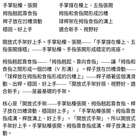
手掌貼檯、張開
手掌撐在檯上、五指張開
拇指翹起靠食指
拇指和食指間形成凹槽
桿子放在凹槽滑動
球桿架在拇指食指的溝上
穩固、好上手
適合新手、視野好
開放式手架好上手。手掌貼檯、張開——「手掌撐在檯上、五
指張開撐穩」——手掌貼檯、手指張開形成穩定的底座。
拇指翹起靠食指——「拇指翹起、靠向食指」——讓「拇指和
食指之間形成一個凹槽（V 形溝）」。桿子放在凹槽滑動——
「球桿放在拇指和食指形成的凹槽上」——桿子順著這個溝滑
動、出桿。穩固、好上手——「開放式手架好搭、視野好、適
合新手」——是最基礎的手架。
核心是「開放式手架——手掌貼檯張開、拇指翹起靠食指、桿
子放在凹槽滑動、穩固好上手」。「手掌貼檯張開、拇指靠食
指成溝、桿放溝上、好上手」。「開放式手架」。所以開放式
手架好上手。手掌貼檯張開、拇指靠食指成溝、桿子放溝上滑
動。