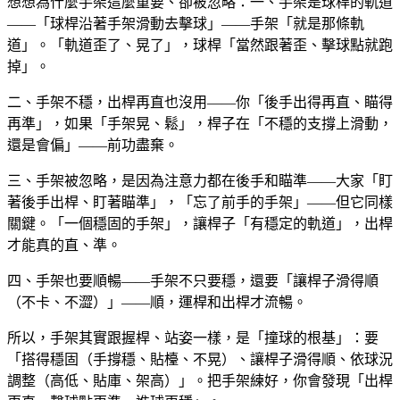
想想為什麼手架這麼重要、卻被忽略：一、手架是球桿的軌道
——「球桿沿著手架滑動去擊球」——手架「就是那條軌
道」。「軌道歪了、晃了」，球桿「當然跟著歪、擊球點就跑
掉」。
二、手架不穩，出桿再直也沒用——你「後手出得再直、瞄得
再準」，如果「手架晃、鬆」，桿子在「不穩的支撐上滑動，
還是會偏」——前功盡棄。
三、手架被忽略，是因為注意力都在後手和瞄準——大家「盯
著後手出桿、盯著瞄準」，「忘了前手的手架」——但它同樣
關鍵。「一個穩固的手架」，讓桿子「有穩定的軌道」，出桿
才能真的直、準。
四、手架也要順暢——手架不只要穩，還要「讓桿子滑得順
（不卡、不澀）」——順，運桿和出桿才流暢。
所以，手架其實跟握桿、站姿一樣，是「撞球的根基」：要
「搭得穩固（手撐穩、貼檯、不晃）、讓桿子滑得順、依球況
調整（高低、貼庫、架高）」。把手架練好，你會發現「出桿