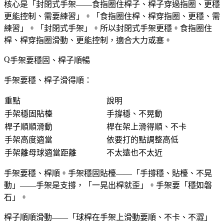
核心是「封閉式手架——食指圈住桿子、桿子穿過指圈、更穩
更能控制、需要練習」。「食指圈住桿、桿穿指圈、更穩、需
練習」。「封閉式手架」。所以封閉式手架更穩。食指圈住
桿、桿穿指圈滑動、更能控制，適合大力或塞。
手架要穩固、桿子順暢
手架要穩、桿子滑得順：
重點
說明
手架穩固貼檯
手撐穩、不晃動
桿子順順滑動
桿在架上滑得順、不卡
手架高度適當
依要打的點調整高低
手架離母球適當距離
不太遠也不太近
手架要穩、桿順。手架穩固貼檯——「手撐穩、貼檯、不晃
動」——手架是支撐，「一晃出桿就歪」。手架要「穩如磐
石」。
桿子順順滑動——「球桿在手架上滑動要順、不卡、不澀」