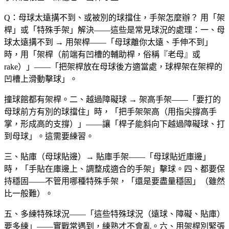
Q：母球太遠搆不到、或被別的球擋住，手架怎麼辦？
用「架
桿」或「特殊手架」解決——這些是常見球況的處理：一、母
球太遠搆不到 → 用架桿——「母球離你太遠、手伸不到」
時，用「架桿（前端有凹槽的輔助桿，俗稱『老母』或
rake）」——「把架桿放在母球後方適當處，球桿架在架桿的
凹槽上滑動擊球」。
撞球館都有架桿。二、越過障礙球 → 架高手架——「要打的
母球前方有別的球擋住」時，「把手架架高（用指尖撐高手
掌，形成高的支撐）」——讓「桿子能斜向下越過障礙球、打
到母球」。這需要練習。
三、貼庫（母球貼邊）→ 貼庫手架——「母球貼近庫邊」
時，「手貼在庫邊上、調整成適合的手架」擊球。四、都要保
持穩固——不管用哪種特殊手架，「還是要盡量穩固」（雖然
比一般難）。
五、多練特殊球況——「這些特殊球況（遠球、障礙、貼庫）
要多練」——實戰常遇到，練熟才不會亂。六、用架桿別緊張