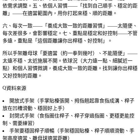
依需求調整。五、依個人習慣——「找到自己順手、穩定的距
離」——在適當範圍內，用你打起來穩、順的距離。
六、每次一致——「養成大致一致的距離習慣」——太隨便、
每次差很多，會影響穩定。七、重點是穩定和好控制——不管
多遠，重點是「這個距離讓你出桿穩、好控制」。
所以手架離母球「要適當（約一拳到幾吋）、不能隨便」——
太遠不穩、太近施展不開。依球況（大力遠一點、細膩近一
點）和個人習慣微調，養成大致一致的距離。找到讓你出桿穩
又好控制的距離。
資料來源
開放式手架（手掌貼檯張開、拇指翹起靠食指成溝、桿子
放在凹槽滑動、穩固好上手）
封閉式手架（食指圈住桿子、桿子穿過指圈、更穩更能控
制、需要練習）
手架要穩固桿子順暢（手架穩固貼檯、桿子順順滑動、手
架高度適當、離母球適當距離）