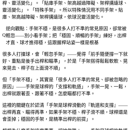
桿、靈活變化」。「貼庫手架、架高越過障礙、架桿搆遠球、
靈活變化」。「特殊手架」。所以特殊情況用不同手架。貼
庫、架高越障礙、架桿搆遠球，依球況靈活變化。
逆向觀點：手架不穩，是很多人打不準的常見原因，卻常被
輕忽——別小看手架；把「穩固、順暢的手架」練好，出桿
才直、球才進得穩，這跟握桿站姿一樣是根基
很多人打撞球，會「輕忽手架」——覺得「前手隨便撐一下就
好、重點是後手出桿和瞄準」，於是「手架搭得鬆鬆軟軟、晃
來晃去、桿子在上面滑不順」。
但「手架不穩」，其實是「很多人打不準的常見、卻被忽略的
原因」——手架是球桿的「支撐和軌道」，手架一晃、一鬆，
出桿就跟著歪、跟著不穩，怎麼瞄都打不準。
這裡的關鍵在於認清「手架是球桿滑動的『軌道和支撐』——
出桿再直、瞄得再準，如果手架不穩、桿子滑不順，球桿還是
會歪掉；穩固的手架，是精準出桿的前提」。