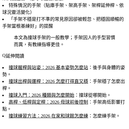
特殊情況的手架（貼庫手架、架高手架、架桿延伸桿、依
球況靈活變化）
「手架不穩是打不準的常見原因卻被輕忽、把穩固順暢的
手架當根基練好」的提醒
本文為撞球手架的一般教學；手架因人的手型習慣
而異，有教練指導更佳。
延伸閱讀
撞球握桿與站姿：2026 基本姿勢怎麼站
：後手與身體的姿
勢。
撞球出桿與運桿：2026 怎麼打得直又穩
：手架穩了怎麼出
桿。
撞球入門：2026 種類與怎麼開始
：撞球從哪開始。
高桿、低桿與定桿：2026 母球前後控制
：手架高低影響打
點。
撞球練習方法：2026 在家和球館怎麼練
：怎麼練手架。