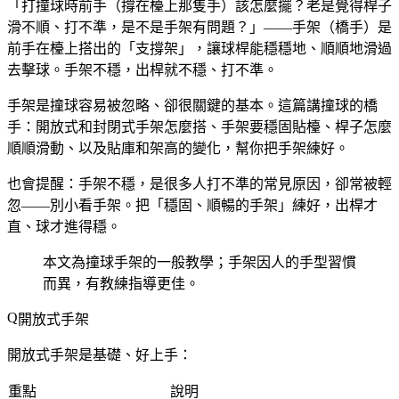
「打撞球時前手（撐在檯上那隻手）該怎麼擺？老是覺得桿子
滑不順、打不準，是不是手架有問題？」——手架（橋手）是
前手在檯上搭出的「支撐架」，讓球桿能穩穩地、順順地滑過
去擊球。手架不穩，出桿就不穩、打不準。
手架是撞球容易被忽略、卻很關鍵的基本。這篇講撞球的橋
手：開放式和封閉式手架怎麼搭、手架要穩固貼檯、桿子怎麼
順順滑動、以及貼庫和架高的變化，幫你把手架練好。
也會提醒：手架不穩，是很多人打不準的常見原因，卻常被輕
忽——別小看手架。把「穩固、順暢的手架」練好，出桿才
直、球才進得穩。
本文為撞球手架的一般教學；手架因人的手型習慣
而異，有教練指導更佳。
開放式手架
開放式手架是基礎、好上手：
重點
說明