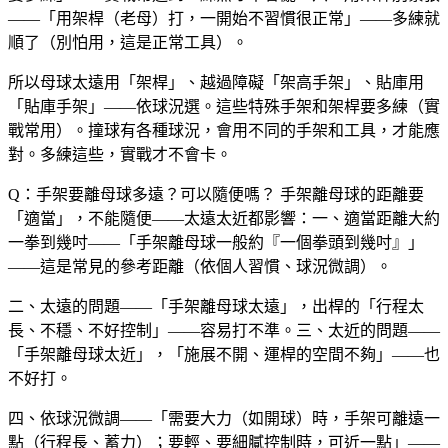
——「用架桿（老母）打，一開始不習慣很正常」——多練就
順了（別怕用，這是正常工具）。
所以母球太遠用「架桿」、越過障礙「架高手架」、貼庫用
「貼庫手架」——依球況選。這些特殊手架和架桿要多練（實
戰常用）。撞球有各種球況，會用不同的手架和工具，才能應
對。多練這些，實戰才不會卡。
Q：手架要離母球多遠？可以隨便嗎？
手架離母球的距離要
「適當」，不能隨便——太遠太近都影響：一、適當距離大約
一拳到幾吋——「手架離母球一般約『一個拳頭到幾吋』」
——這是常見的參考距離（依個人習慣、球況微調）。
二、太遠的問題——「手架離母球太遠」，出桿的「行程太
長、不穩、不好控制」——容易打不準。三、太近的問題——
「手架離母球太近」，「施展不開、運桿的空間不夠」——也
不好打。
四、依球況微調——「需要大力（如開球）時，手架可離遠一
點（行程長、蓄力）；要輕、要細膩控制時，可近一點」——