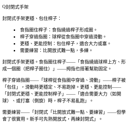
封閉式手架
封閉式手架更穩、包住桿子：
食指圈住桿子
：食指繞過桿子形成圈。
桿子穿過指圈
：球桿從食指圈中穿過滑動。
更穩、更能控制
：包住桿子，適合大力或塞。
需要練習
：比開放式難一點，多練。
封閉式手架更穩。食指圈住桿子——「食指繞過球桿上方、形
成一個圈（把桿子圈住）」——拇指也搭著幫助固定。
桿子穿過指圈——「球桿從食指圈中穿過、滑動」——桿子被
「包住」，滑動時更穩定、不易跑掉。更穩、更能控制——
「封閉式更穩、更能控制桿子」——「適合需要大力（如開
球）、或打塞（側旋）時，桿子不易亂跑」。
需要練習——「封閉式「比開放式難一點、要練習」——但學
會了很實用。新手可先熟開放式，再練封閉式」。