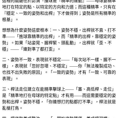
這裡的關鍵在於認清「撞球是『精準的運動』——母球要精準
地打在特定的點、以特定的方向和力道；而這種精準，只有在
『穩定、一致的姿勢和出桿』下才做得到；姿勢是所有精準的
根基」。
想想為什麼姿勢這麼根本：一、姿勢不穩，出桿就不直、打不
準——「進球靠精準的出桿」，而「精準的出桿，靠穩定的姿
勢」。如果「站姿晃、握桿緊、頭亂動」，出桿就「歪、不
穩」——「連對準了都打歪」。
二、姿勢不一致，表現就不穩定——「每次站不一樣、握不一
樣」，表現就「忽好忽壞、不穩定」——你「無法複製成功、
也找不出失敗的原因」。「一致的姿勢」才有「一致、可靠的
表現」。
三、桿法走位建立在能精準擊球上——「塞、高低桿、走位」
是「精準地打在母球的特定點」才有用——而這需要穩定的姿
勢和出桿。姿勢不穩，「你連想打的點都打不準」，桿法就是
亂槍打鳥。