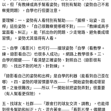
以，但「有教練或高手幫看姿勢」特別有幫助（姿勢自己不易
察覺問題），自學也行但要注意。
要理解：一、姿勢有人看特別有幫助——「握桿、站姿、出
桿」這些姿勢，「自己很難察覺哪裡不對」——「教練或高手
當面看、糾正」，能「抓出你的問題、少走彎路、避免養成壞
習慣」。姿勢尤其值得有人看。
二、自學（看影片）也可行——撞球姿勢「自學（看教學 +
練 + 錄影看自己）也很多人成功」。網路上教學很多。三、
自學的關鍵——「看清楚正確姿勢、對照自己（錄影很有
用）、找出不對的地方、針對練」。
「錄影看自己的姿勢和出桿」是自學的利器（能看到自己歪在
哪）。四、姿勢的壞習慣要早改——「一開始姿勢養成壞習
慣，之後很難改」——所以「一開始就把姿勢弄對」很重要
（有人幫看更保險）。
五、找球友、社群——「跟會打的球友交流、請教」，也能得
到很多幫助和糾正。六、混合著來——「看影片學 + 偶爾請