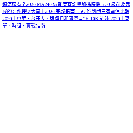
線怎麼看？2026 MA240 偏離度查詢與加碼時機
→
30 歲前要完
成的 5 件理財大事｜2026 完整指南
→
5G 吃到飽三家電信比較
2026｜中華、台哥大、遠傳月租實算
→
5K 10K 訓練 2026｜菜
單、時程、實戰指南