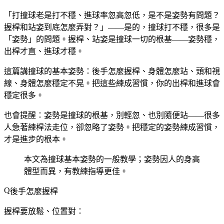
「打撞球老是打不穩、進球率忽高忽低，是不是姿勢有問題？
握桿和站姿到底怎麼弄對？」——是的，撞球打不穩，很多是
「姿勢」的問題。握桿、站姿是撞球一切的根基——姿勢穩，
出桿才直、進球才穩。
這篇講撞球的基本姿勢：後手怎麼握桿、身體怎麼站、頭和視
線、身體怎麼穩定不晃。把這些練成習慣，你的出桿和進球會
穩定很多。
也會提醒：姿勢是撞球的根基，別輕忽、也別隨便站——很多
人急著練桿法走位，卻忽略了姿勢。把穩定的姿勢練成習慣，
才是進步的根本。
本文為撞球基本姿勢的一般教學；姿勢因人的身高
體型而異，有教練指導更佳。
後手怎麼握桿
握桿要放鬆、位置對：