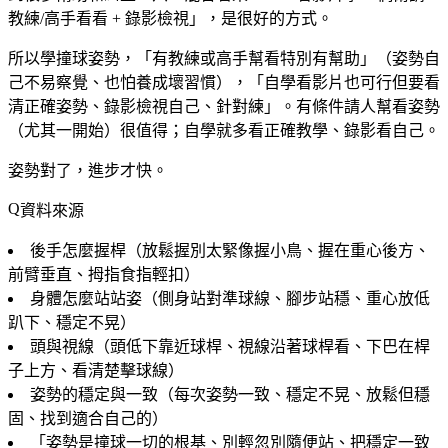
教練/高手看看 + 錄影檢視」，是很好的方式。
所以學撞球姿勢，「有教練或高手幫看特別有幫助」（姿勢自
己不易察覺、也怕養成壞習慣），「自學看影片也可行但要看
清正確姿勢、錄影檢視自己、針對練」。有條件請人幫看姿勢
（尤其一開始）很值得；自學就多看正確教學、錄影看自己。
姿勢對了，進步才快。
資料來源
後手怎麼握桿（放鬆握別太緊像握小鳥、握在重心後方、
前臂垂直、拇指食指輕扣）
身體怎麼站站姿（側身站對準球線、腳步站穩、重心放低
趴下、穩定不晃）
頭與視線（頭低下靠近球桿、視線沿著球桿看、下巴在桿
子上方、看清楚擊球線）
姿勢的穩定與一致（每次姿勢一致、穩定不晃、放鬆但穩
固、找到適合自己的）
「姿勢是撞球一切的根基、別輕忽別隨便站、把穩定一致