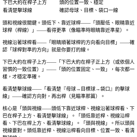
下巴大約在桿子上方
頭的位置一致、穩定
看清楚擊球線
確認母球、目標、袋口一線
頭和視線很關鍵。頭低下、靠近球桿——「頭壓低、眼睛靠近
球桿（桿線）」——看得更準（像瞄準時眼睛靠近準星）。
視線沿著球桿看——「眼睛順著球桿的方向看向目標」——確
認「球桿對準的方向」就是你要打的線。
下巴大約在桿子上方——「下巴大約在桿子正上方（或依個人
習慣的一致位置）」——「頭的位置固定、一致」，每次都一
樣，才穩定準確。
看清楚擊球線——「看清楚『母球→目標球→袋口』的擊球
線」——確認方向對，再出桿（見瞄準那篇）。
核心是「頭與視線——頭低下靠近球桿、視線沿著球桿看、下
巴在桿子上方、看清楚擊球線」。「頭低靠近桿、視線沿桿
看、下巴在桿上方、看清擊球線」。「頭與視線」。所以頭與
視線要對。頭低靠近桿、視線沿桿看向目標、位置一致、看清