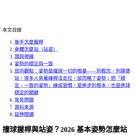
本文目錄
後手怎麼握桿
身體怎麼站（站姿）
頭與視線
姿勢的穩定與一致
逆向觀點：姿勢是撞球一切的根基——別輕忽、別隨便
站，很多人急著練桿法走位，卻忽略了姿勢；把「穩
定、一致的姿勢」練成習慣，是進步的根本，也是進球
穩定的關鍵
常見問題
資料來源
延伸閱讀
撞球握桿與站姿？2026 基本姿勢怎麼站