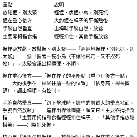
重點
說明
放鬆握、別太緊
輕握，像握小鳥，別死抓
握在重心後方
大約握在桿子的平衡點後
手腕自然垂直
出桿時手腕自然、放鬆
主要靠拇指食指
輕輕扣住，其他手指放鬆
握桿要放鬆。放鬆握、別太緊——「輕輕地握桿，別死抓、別
太緊」——像「握著一隻小鳥（不讓牠飛走、又不捏死
牠）」。太緊會讓出桿僵硬、不順。
握在重心後方——「握在桿子的平衡點（重心）後方一點」
——大約後手在「桿尾往前一些的位置」（依身高、桿長微
調），讓出桿順、有控制。
手腕自然垂直——「趴下擊球時，握桿的前臂大約垂直地面、
手腕自然放鬆」——這樣出桿像鐘擺，順又直。主要靠拇指食
指——「主要用拇指和食指輕輕扣住桿子」，「其他手指放鬆
搭著」——別整把死握。