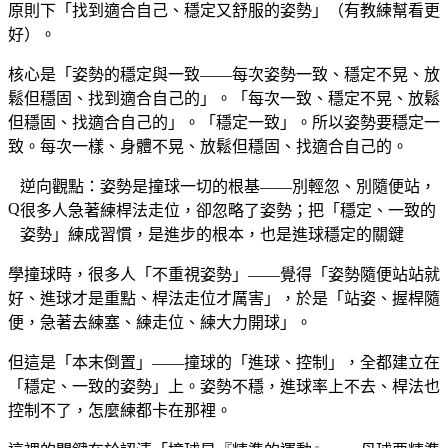
原則下「找到適合自己、穩定又舒服的姿勢」（有教練幫看更
好）。
核心是「姿勢的穩定與一致——每次姿勢一致、穩定不晃、放
鬆但穩固、找到適合自己的」。「每次一致、穩定不晃、放鬆
但穩固、找適合自己的」。「穩定一致」。所以姿勢要穩定一
致。每次一樣、身體不晃、放鬆但穩固、找適合自己的。
逆向觀點：姿勢是撞球一切的根基——別輕忽、別隨便站，
很多人急著練桿法走位，卻忽略了姿勢；把「穩定、一致的
姿勢」練成習慣，是進步的根本，也是進球穩定的關鍵
學撞球時，很多人「不重視姿勢」——覺得「姿勢隨便站站就
好、進球才是重點、桿法走位才厲害」，於是「站姿、握桿隨
便，急著去練塞、練走位、練大力開球」。
但這是「本末倒置」——撞球的「進球、控制」，全都建立在
「穩定、一致的姿勢」上。姿勢不穩，進球率上不去、桿法也
控制不了，怎麼練都卡在那裡。