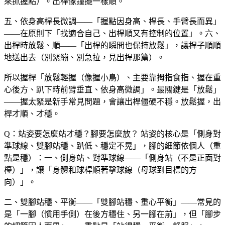
來抓握點）。出桿像鐘擺一樣順。
五、依身高桿長微調——「握點因身高、桿長、手臂長而異」
——在原則下「找適合自己、出桿順又有控制的位置」。六、
出桿時放鬆、順——「出桿的瞬間也保持放鬆」，讓桿子順順
地送出去（別緊繃、別急拉，見出桿那篇）。
所以握桿「放鬆輕握（像握小鳥）、主要靠拇指食指、握在重
心後方、趴下時前臂垂直、依身高微調」。最關鍵是「放鬆」
——握太緊是新手常見問題，會讓出桿僵硬不穩。放鬆握，出
桿才順、才穩。
Q：站姿要怎麼站才穩？腳要怎麼放？
站姿的核心是「側身對
準球線、雙腳站穩、趴低、穩定不晃」，腳的細節依個人（重
點是穩）：一、側身站、對準球線——「側身站（不是正面對
檯）」，讓「身體和球桿順著擊球線（母球到目標的方
向）」。
二、雙腳站穩、平衡——「雙腳站穩、重心平衡」——常見的
是「一腳（慣用手側）在後方穩住、另一腳在前」，但「腳步