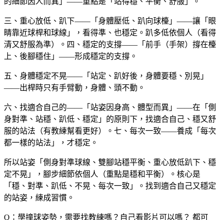
的細節因人而異」——重點是「站得穩、平衡、舒服」。
三、重心放低、趴下——「身體壓低、趴向球檯」——讓「眼
睛靠近球桿和球線」，看得準、也穩定。趴多低依個人（看得
清又舒服為準）。四、穩定的支撐——「前手（手架）撐在檯
上、後腳穩住」——形成穩定的支撐。
五、身體穩定不晃——「站定、趴好後，身體要穩、別晃」
——出桿時只有手臂動，身體、頭不動。
六、找適合自己的——「站姿因身高、體型而異」——在「側
身對準、站穩、趴低、穩定」的原則下，找適合自己、穩又舒
服的站法（有教練幫看更好）。七、每次一致——養成「每次
都一樣的站法」，才穩定。
所以站姿「側身對準球線、雙腳站穩平衡、重心放低趴下、穩
定不晃」，腳步細節依個人（重點是穩和平衡）。核心是
「穩、對準、趴低、不晃、每次一致」。找到適合自己又穩定
的站姿，練成習慣。
Q：學撞球姿勢，需要找教練嗎？自己看影片可以嗎？
都可