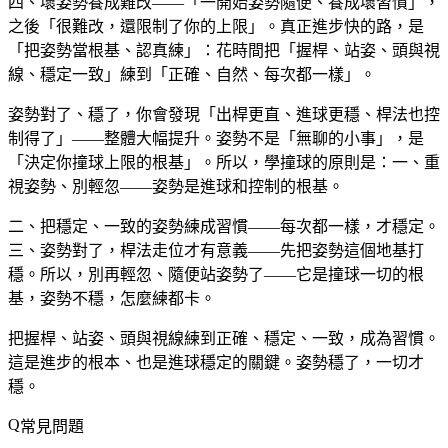
四、壞姿勢養成難改——「一開始姿勢隨便、養成壞習慣」，
之後「很難改，還限制了你的上限」。真正進步快的路，是
「把姿勢當根基、認真練」：花時間把「握桿、站姿、頭與視
線、穩定一致」練到「正確、自然、每次都一樣」。
姿勢對了、穩了，你會發現「出桿更直、進球更穩、桿法也控
制得了」——整體大幅提升。姿勢不是「無聊的小事」，是
「決定你撞球上限的根基」。所以，學撞球的原則是：一、重
視姿勢、別輕忽——姿勢是進球和控制的根基。
二、把穩定、一致的姿勢練成習慣——每次都一樣，才穩定。
三、姿勢對了，桿法走位才有意義——先把姿勢這個地基打
穩。所以，別再輕忽、隨便站姿勢了——它是撞球一切的根
基，姿勢不穩，怎麼練都卡。
把握桿、站姿、頭與視線練到正確、穩定、一致，成為習慣。
這是進步的根本、也是進球穩定的關鍵。姿勢穩了，一切才
穩。
常見問題