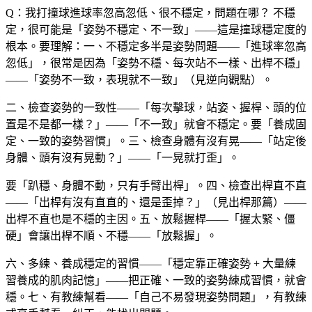
Q：我打撞球進球率忽高忽低、很不穩定，問題在哪？
不穩
定，很可能是「姿勢不穩定、不一致」——這是撞球穩定度的
根本。要理解：一、不穩定多半是姿勢問題——「進球率忽高
忽低」，很常是因為「姿勢不穩、每次站不一樣、出桿不穩」
——「姿勢不一致，表現就不一致」（見逆向觀點）。
二、檢查姿勢的一致性——「每次擊球，站姿、握桿、頭的位
置是不是都一樣？」——「不一致」就會不穩定。要「養成固
定、一致的姿勢習慣」。三、檢查身體有沒有晃——「站定後
身體、頭有沒有晃動？」——「一晃就打歪」。
要「趴穩、身體不動，只有手臂出桿」。四、檢查出桿直不直
——「出桿有沒有直直的、還是歪掉？」（見出桿那篇）——
出桿不直也是不穩的主因。五、放鬆握桿——「握太緊、僵
硬」會讓出桿不順、不穩——「放鬆握」。
六、多練、養成穩定的習慣——「穩定靠正確姿勢 + 大量練
習養成的肌肉記憶」——把正確、一致的姿勢練成習慣，就會
穩。七、有教練幫看——「自己不易發現姿勢問題」，有教練