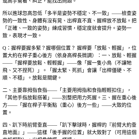
或高手幫看、糾正，能找出問題。
所以進球忽高忽低「多半是姿勢不穩定、不一致」——檢查姿
勢的一致性、身體有沒有晃、出桿直不直、握桿放不放鬆。把
「正確、一致的姿勢」練成習慣，穩定度就會提升。姿勢一
致，表現才一致。
Q：握桿要握多緊？握哪個位置？
握桿要「放鬆、輕握」，位
置大約在桿子重心後方（依身高桿長微調）：一、放鬆、輕握
——「握桿要放鬆、輕輕握」——像「握一隻小鳥（不讓牠
飛、又不捏死）」。「握太緊、死抓」會讓「出桿僵硬、不
順、不穩」。放鬆是關鍵。
二、主要靠拇指食指——「主要用拇指和食指輕輕扣住」，
「其他手指放鬆搭著」——別整把用力死握。三、握在重心後
方——「握在桿子平衡點（重心）後方一些」——大致的位
置。
四、趴下時前臂垂直——「趴下擊球時，握桿的『前臂大約垂
直地面』」——這樣「後手握的位置」就大致對了（可用這個