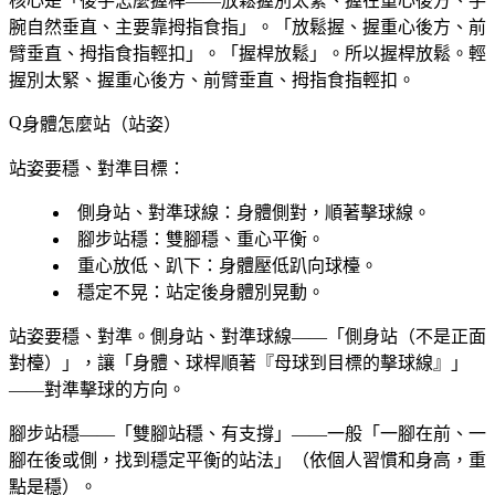
核心是「後手怎麼握桿——放鬆握別太緊、握在重心後方、手
腕自然垂直、主要靠拇指食指」。「放鬆握、握重心後方、前
臂垂直、拇指食指輕扣」。「握桿放鬆」。所以握桿放鬆。輕
握別太緊、握重心後方、前臂垂直、拇指食指輕扣。
身體怎麼站（站姿）
站姿要穩、對準目標：
側身站、對準球線
：身體側對，順著擊球線。
腳步站穩
：雙腳穩、重心平衡。
重心放低、趴下
：身體壓低趴向球檯。
穩定不晃
：站定後身體別晃動。
站姿要穩、對準。側身站、對準球線——「側身站（不是正面
對檯）」，讓「身體、球桿順著『母球到目標的擊球線』」
——對準擊球的方向。
腳步站穩——「雙腳站穩、有支撐」——一般「一腳在前、一
腳在後或側，找到穩定平衡的站法」（依個人習慣和身高，重
點是穩）。