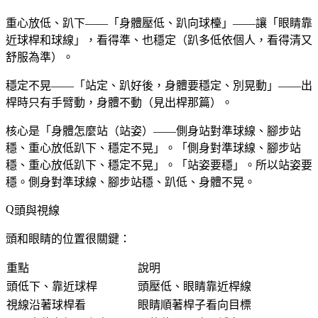
重心放低、趴下——「身體壓低、趴向球檯」——讓「眼睛靠
近球桿和球線」，看得準、也穩定（趴多低依個人，看得清又
舒服為準）。
穩定不晃——「站定、趴好後，身體要穩定、別晃動」——出
桿時只有手臂動，身體不動（見出桿那篇）。
核心是「身體怎麼站（站姿）——側身站對準球線、腳步站
穩、重心放低趴下、穩定不晃」。「側身對準球線、腳步站
穩、重心放低趴下、穩定不晃」。「站姿要穩」。所以站姿要
穩。側身對準球線、腳步站穩、趴低、身體不晃。
頭與視線
頭和眼睛的位置很關鍵：
重點
說明
頭低下、靠近球桿
頭壓低、眼睛靠近桿線
視線沿著球桿看
眼睛順著桿子看向目標