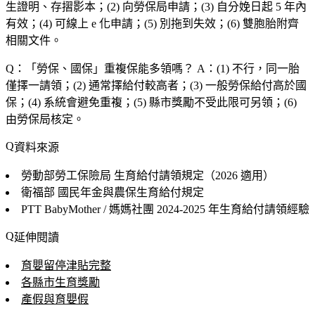
生證明、存摺影本；(2) 向勞保局申請；(3) 自分娩日起 5 年內
有效；(4) 可線上 e 化申請；(5) 別拖到失效；(6) 雙胞胎附齊
相關文件。
Q：「
勞保、國保
」重複保能多領嗎？
A：(1) 不行，同一胎
僅擇一請領；(2) 通常擇給付較高者；(3) 一般勞保給付高於國
保；(4) 系統會避免重複；(5) 縣市獎勵不受此限可另領；(6)
由勞保局核定。
資料來源
勞動部勞工保險局
生育給付請領規定（2026 適用）
衛福部
國民年金與農保生育給付規定
PTT BabyMother / 媽媽社團
2024-2025 年生育給付請領經驗
延伸閱讀
育嬰留停津貼完整
各縣市生育獎勵
產假與育嬰假