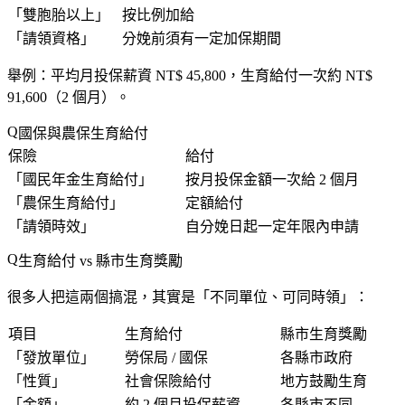
「
雙胞胎以上
」
按比例加給
「
請領資格
」
分娩前須有一定加保期間
舉例：平均月投保薪資 NT$ 45,800，生育給付一次約 NT$
91,600（2 個月）。
國保與農保生育給付
保險
給付
「
國民年金生育給付
」
按月投保金額一次給 2 個月
「
農保生育給付
」
定額給付
「
請領時效
」
自分娩日起一定年限內申請
生育給付 vs 縣市生育獎勵
很多人把這兩個搞混，其實是「
不同單位、可同時領
」：
項目
生育給付
縣市生育獎勵
「
發放單位
」
勞保局 / 國保
各縣市政府
「
性質
」
社會保險給付
地方鼓勵生育
「
金額
」
約 2 個月投保薪資
各縣市不同