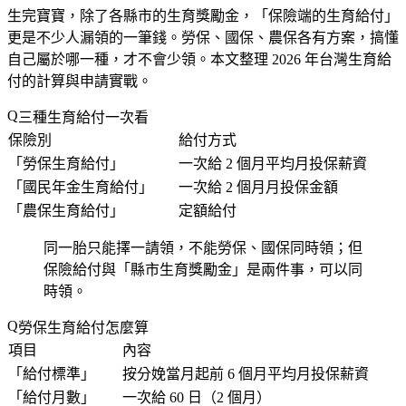
生完寶寶，除了各縣市的生育獎勵金，「
保險端的生育給付
」
更是不少人漏領的一筆錢。勞保、國保、農保各有方案，搞懂
自己屬於哪一種，才不會少領。本文整理 2026 年台灣生育給
付的計算與申請實戰。
三種生育給付一次看
保險別
給付方式
「
勞保生育給付
」
一次給 2 個月平均月投保薪資
「
國民年金生育給付
」
一次給 2 個月月投保金額
「
農保生育給付
」
定額給付
同一胎只能擇一請領，不能勞保、國保同時領；但
保險給付與「
縣市生育獎勵金
」是兩件事，可以同
時領。
勞保生育給付怎麼算
項目
內容
「
給付標準
」
按分娩當月起前 6 個月平均月投保薪資
「
給付月數
」
一次給 60 日（2 個月）