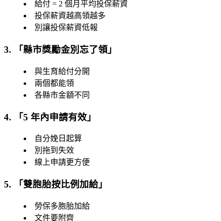
給付 = 2 個月平均投保薪資
投保薪資越高領越多
別讓投保薪資低報
3. 「
縣市獎勵金別忘了領
」
與生育給付分開
兩個都能領
各縣市金額不同
4. 「
5 年內申請有效
」
自分娩日起算
別拖到失效
線上申請更方便
5. 「
雙胞胎按比例加給
」
勞保多胞胎加給
文件要附齊