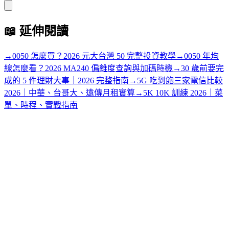
📖
延伸閱讀
→
0050 怎麼買？2026 元大台灣 50 完整投資教學
→
0050 年均
線怎麼看？2026 MA240 偏離度查詢與加碼時機
→
30 歲前要完
成的 5 件理財大事｜2026 完整指南
→
5G 吃到飽三家電信比較
2026｜中華、台哥大、遠傳月租實算
→
5K 10K 訓練 2026｜菜
單、時程、實戰指南