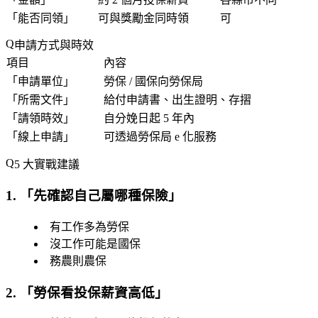
「
能否同領
」
可與獎勵金同時領
可
申請方式與時效
項目
內容
「
申請單位
」
勞保 / 國保向勞保局
「
所需文件
」
給付申請書、出生證明、存摺
「
請領時效
」
自分娩日起 5 年內
「
線上申請
」
可透過勞保局 e 化服務
5 大實戰建議
1. 「
先確認自己屬哪種保險
」
有工作多為勞保
沒工作可能是國保
務農則農保
2. 「
勞保看投保薪資高低
」