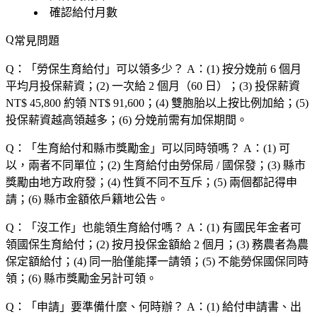
確認給付月數
常見問題
Q：「
勞保生育給付
」可以領多少？
A：(1) 按分娩前 6 個月
平均月投保薪資；(2) 一次給 2 個月（60 日）；(3) 投保薪資
NT$ 45,800 約領 NT$ 91,600；(4) 雙胞胎以上按比例加給；(5)
投保薪資越高領越多；(6) 分娩前需有加保期間。
Q：「
生育給付和縣市獎勵金
」可以同時領嗎？
A：(1) 可
以，兩者不同單位；(2) 生育給付由勞保局 / 國保發；(3) 縣市
獎勵由地方政府發；(4) 性質不同不互斥；(5) 兩個都記得申
請；(6) 縣市金額依戶籍地公告。
Q：「
沒工作
」也能領生育給付嗎？
A：(1) 有國民年金者可
領國保生育給付；(2) 按月投保金額給 2 個月；(3) 務農者為農
保定額給付；(4) 同一胎僅能擇一請領；(5) 不能勞保國保同時
領；(6) 縣市獎勵金另計可領。
Q：「
申請
」要準備什麼、何時辦？
A：(1) 給付申請書、出