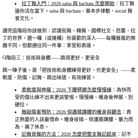
拉丁舞入門：2026 salsa 與 bachata 怎麼開始
：拉丁舞
逼你活在當下。salsa 與 bachata、基本步律動、social 舞
會文化。
讀完這階段你該做到
：認識街舞、韓舞、國標社交、芭蕾、拉
丁的世界，選一種（或幾種）你喜歡的深入——每種舞風的樂
趣不同，但都通往同一件事：享受和表達。
階段三：技術與身體——跳得更好、更安全
跳一陣子後，是「把技術和身體練得更好、也更安全」——柔
軟度、防傷、記舞、跳出味道、有效練習。
柔軟度與伸展：2026 下腰劈腿怎麼慢慢練
：為快而
受的傷比練不出來更該警惕。慢慢練、暖身後伸展、別
硬拉。
舞蹈傷害預防：2026 保護膝踝腰的暖身與觀念
：真
正熱愛的人該最惜命。暖身收操、保護膝踝腰、量力而
為、痛了休息。
記舞背舞的方法：2026 怎麼把整支舞記起來
：記不