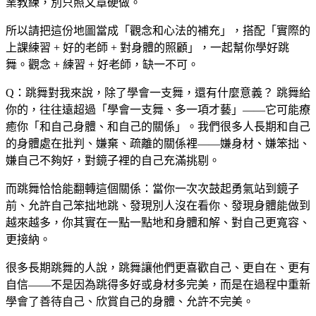
業教練，別只照文章硬做。
所以請把這份地圖當成「觀念和心法的補充」，搭配「實際的
上課練習 + 好的老師 + 對身體的照顧」，一起幫你學好跳
舞。觀念 + 練習 + 好老師，缺一不可。
Q：跳舞對我來說，除了學會一支舞，還有什麼意義？
跳舞給
你的，往往遠超過「學會一支舞、多一項才藝」——它可能療
癒你「和自己身體、和自己的關係」。我們很多人長期和自己
的身體處在批判、嫌棄、疏離的關係裡——嫌身材、嫌笨拙、
嫌自己不夠好，對鏡子裡的自己充滿挑剔。
而跳舞恰恰能翻轉這個關係：當你一次次鼓起勇氣站到鏡子
前、允許自己笨拙地跳、發現別人沒在看你、發現身體能做到
越來越多，你其實在一點一點地和身體和解、對自己更寬容、
更接納。
很多長期跳舞的人說，跳舞讓他們更喜歡自己、更自在、更有
自信——不是因為跳得多好或身材多完美，而是在過程中重新
學會了善待自己、欣賞自己的身體、允許不完美。