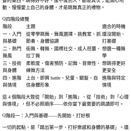
要的東西。跳得好不好、像不像別人，都是其次；能開心地
動、慢慢愛上自己的身體，才是跳舞真正的禮物。
四階段總覽
階段
主題
適合的時機
一、入門
從零學跳舞、舞風選擇、挑教室、抓
還沒開始、
與基礎
節奏、身體協調
打基礎
二、熱門
街舞、韓舞、國標社交、成人芭蕾、
想選一種舞
舞風
拉丁舞
學
三、技術
柔軟度、傷害預防、記舞、音樂性、
想跳得更好
與身體
練舞方法
更安全
四、進階
上台、即興 battle、兒童、銀髮、自
進階與特定
與情境
信身體形象
情境
這 4 個階段大致從「開始」到「進階」、從「技術」到「心理
與情境」，但不必照順序——依你當下最需要的跳讀即可。
階段一：入門與基礎——先開始、打好根
一切的起點，是「踏出第一步、打好樂感和身體的基礎」。還