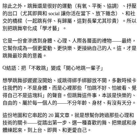
除此之外，跳舞還是很好的運動（有氧、平衡、協調）、抒壓
的出口（尤其即興和 social 讓你活在當下、放下雜念）、和社
交的橋樑（一起跳有伴、有歸屬，這對長輩尤其珍貴）。所以
別把跳舞窄化成「學才藝」。
它是一份會滲透到身體、心理、人際各層面的禮物——最終，
它幫你成為一個更愛動、更快樂、更接納自己的人。這，才是
跳舞最珍貴的意義。
結語：把「不敢跳」變成「開心地跳一輩子」
想學跳舞卻遲遲沒開始、或跳得綁手綁腳放不開，多數時候卡
住我們的，不是身體，而是心裡那些「怕跳不好、怕被看、覺
得自己不是這塊料」的聲音。但跳舞這件事，本該是快樂的、
自由的、屬於每一個人的——不分年齡、身材、有沒有天分。
這份地圖和它串起的 20 篇文章，就是想幫你跨過那些心理和
技術的關卡——從踏出第一步、選一種喜歡的舞、把樂感和身
體練起來，到上台、即興、和更愛自己。