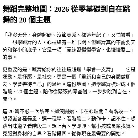
舞蹈完整地圖：2026 從零基礎到自在跳
舞的 20 個主題
「我沒天分、身體超硬、沒節奏感、都這年紀了、又怕被看」
——想學跳舞的人，心裡總有一堆卡關。但跳舞真的不需要天
分和從小的底子，它是一項「靠練習慢慢學會、也慢慢愛上」
的事。
更重要的是，跳舞給你的往往遠超過「學會一支舞」——它是
運動、是抒壓、是社交，更是一個「重新和自己的身體做朋
友、學會善待自己」的過程。這份地圖，把學跳舞梳理成 4 個
階段、20 個主題，陪你從緊張的零基礎，一步步跳到自在、
開心。
這 20 篇不必一次讀完。還沒開始、卡在心理關？看階段一。
想認識各種舞風、選一種學？看階段二。動作卡、記不住、想
跳出味道？看階段三。想上台、學即興、幫小孩或長輩找舞、
克服對身材的自卑？看階段四。從你現在最需要的開始。