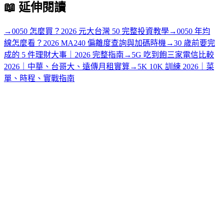
📖
延伸閱讀
→
0050 怎麼買？2026 元大台灣 50 完整投資教學
→
0050 年均
線怎麼看？2026 MA240 偏離度查詢與加碼時機
→
30 歲前要完
成的 5 件理財大事｜2026 完整指南
→
5G 吃到飽三家電信比較
2026｜中華、台哥大、遠傳月租實算
→
5K 10K 訓練 2026｜菜
單、時程、實戰指南