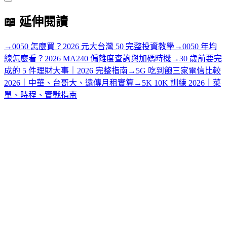
📖
延伸閱讀
→
0050 怎麼買？2026 元大台灣 50 完整投資教學
→
0050 年均
線怎麼看？2026 MA240 偏離度查詢與加碼時機
→
30 歲前要完
成的 5 件理財大事｜2026 完整指南
→
5G 吃到飽三家電信比較
2026｜中華、台哥大、遠傳月租實算
→
5K 10K 訓練 2026｜菜
單、時程、實戰指南