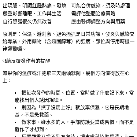
出現膿、明顯紅腫熱痛、發燒
可能合併感染，須及時處理
嚴重影響睡眠、工作與生活
需評估整體治療策略
自行照護很久仍無改善
應由醫師調整方向與用藥
原則是：
保濕、避刺激、避免搔抓是日常功課，發炎與感染交
給專業
，外用藥物（含類固醇等）的強度、部位與停用時機一
律遵醫囑。
給反覆發作者的提醒
如果你的濕疹或汗皰疹三天兩頭就鬧，幾個方向值得放在心
上：
把每次發作的
時間、位置、當時做了什麼
記下來，常
能找出個人誘因規律。
別因為「擦了沒馬上好」就放棄保濕，它是長期地
基，不是急救藥。
做家事、碰水多的人，手部防護要當成習慣，而不是
發作了才想到。
反覆嚴重又找不到方向時，讓皮膚科協助釐清，比一