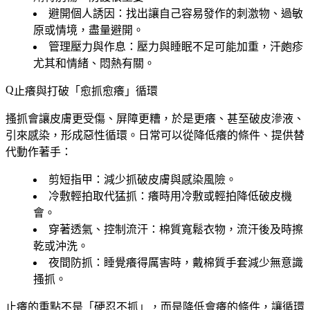
避開個人誘因
：找出讓自己容易發作的刺激物、過敏
原或情境，盡量避開。
管理壓力與作息
：壓力與睡眠不足可能加重，汗皰疹
尤其和情緒、悶熱有關。
止癢與打破「愈抓愈癢」循環
搔抓會讓皮膚更受傷、屏障更糟，於是更癢、甚至破皮滲液、
引來感染，形成惡性循環。日常可以從降低癢的條件、提供替
代動作著手：
剪短指甲
：減少抓破皮膚與感染風險。
冷敷輕拍取代猛抓
：癢時用冷敷或輕拍降低破皮機
會。
穿著透氣、控制流汗
：棉質寬鬆衣物，流汗後及時擦
乾或沖洗。
夜間防抓
：睡覺癢得厲害時，戴棉質手套減少無意識
搔抓。
止癢的重點不是「硬忍不抓」，而是降低會癢的條件，讓循環