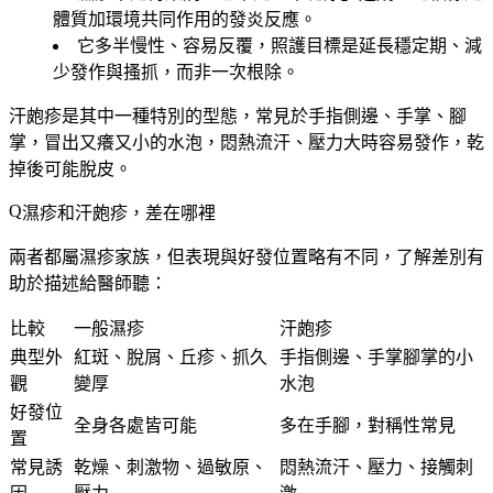
體質加環境共同作用的發炎反應。
它多半
慢性、容易反覆
，照護目標是延長穩定期、減
少發作與搔抓，而非一次根除。
汗皰疹是其中一種特別的型態，常見於手指側邊、手掌、腳
掌，冒出又癢又小的水泡，悶熱流汗、壓力大時容易發作，乾
掉後可能脫皮。
濕疹和汗皰疹，差在哪裡
兩者都屬濕疹家族，但表現與好發位置略有不同，了解差別有
助於描述給醫師聽：
比較
一般濕疹
汗皰疹
典型外
紅斑、脫屑、丘疹、抓久
手指側邊、手掌腳掌的小
觀
變厚
水泡
好發位
全身各處皆可能
多在手腳，對稱性常見
置
常見誘
乾燥、刺激物、過敏原、
悶熱流汗、壓力、接觸刺