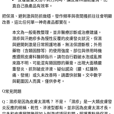
直自己換產品有效率。
把保濕、避刺激與防抓做穩，發作頻率與夜間搔抓往往會明顯
改善，這比任何單一神奇產品都實在。
本文為一般衛教整理，並非醫療診斷或治療建議。
濕疹與汗皰疹多為慢性反覆的皮膚發炎狀況，保濕
與避開刺激是日常照護地基，無法保證斷根；外用
藥物（含類固醇等）的使用強度、部位與停用時機
應遵照皮膚科醫師指示，請勿自行戳破水泡或亂擦
來路不明、可能混有類固醇的藥膏。出現大面積嚴
重發炎、抓到破皮滲液、疑似感染（膿、紅腫熱
痛、發燒）或久未改善時，請盡快就醫。文中數字
與範圍因人而異，僅供參考。
常見問題
Q：濕疹是因為皮膚太濕嗎？
不是。「濕疹」是一大類皮膚發
炎反應的統稱，乾性、滲液型都有，並非因為皮膚太濕才長。
它多和皮膚屏障脆弱加上刺激或誘因有關，照護重點是保濕、