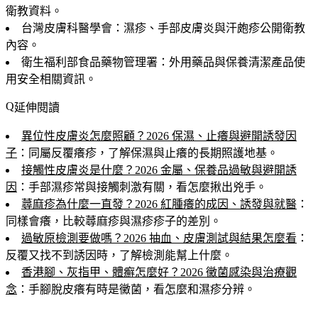
衛教資料。
台灣皮膚科醫學會：濕疹、手部皮膚炎與汗皰疹公開衛教
內容。
衛生福利部食品藥物管理署：外用藥品與保養清潔產品使
用安全相關資訊。
延伸閱讀
異位性皮膚炎怎麼照顧？2026 保濕、止癢與避開誘發因
子
：同屬反覆癢疹，了解保濕與止癢的長期照護地基。
接觸性皮膚炎是什麼？2026 金屬、保養品過敏與避開誘
因
：手部濕疹常與接觸刺激有關，看怎麼揪出兇手。
蕁麻疹為什麼一直發？2026 紅腫癢的成因、誘發與就醫
：
同樣會癢，比較蕁麻疹與濕疹疹子的差別。
過敏原檢測要做嗎？2026 抽血、皮膚測試與結果怎麼看
：
反覆又找不到誘因時，了解檢測能幫上什麼。
香港腳、灰指甲、體癬怎麼好？2026 黴菌感染與治療觀
念
：手腳脫皮癢有時是黴菌，看怎麼和濕疹分辨。