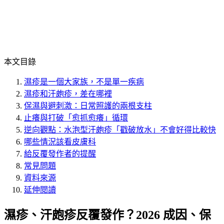
本文目錄
濕疹是一個大家族，不是單一疾病
濕疹和汗皰疹，差在哪裡
保濕與避刺激：日常照護的兩根支柱
止癢與打破「愈抓愈癢」循環
逆向觀點：水泡型汗皰疹「戳破放水」不會好得比較快
哪些情況該看皮膚科
給反覆發作者的提醒
常見問題
資料來源
延伸閱讀
濕疹、汗皰疹反覆發作？2026 成因、保