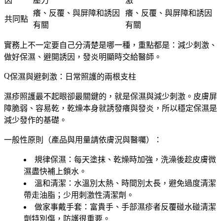
因
壓力
激
癢、反覆、與屏障和誘因
癢、反覆、與屏障和誘因
共同點
有關
有關
實務上不一定要自己分清楚是哪一種，重點都是：減少刺激、
做好保濕、避開誘因，發炎明顯時交給醫師。
保濕與避刺激：日常照護的兩根支柱
濕疹照護最不起眼卻最關鍵的，就是
保濕
與
減少刺激
。皮膚屏
障脆弱、容易乾，乾燥本身就誘發癢與發炎，所以穩定保濕是
減少發作的基礎。
一般性原則（產品與用量請依膚況與醫囑）：
規律保濕
：每天塗抹、乾燥時加強，洗澡後趁皮膚微
濕盡快補上鎖水。
溫和清潔
：水溫別太熱、時間別太長，避免過度清潔
帶走油脂；少用刺激性清潔劑。
做家事戴手套
：富貴手、手部濕疹者反覆碰水碰清潔
劑特別傷，防護很重要。