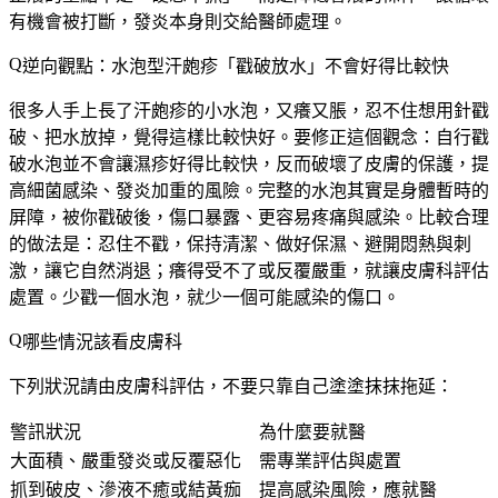
有機會被打斷，發炎本身則交給醫師處理。
逆向觀點：水泡型汗皰疹「戳破放水」不會好得比較快
很多人手上長了汗皰疹的小水泡，又癢又脹，忍不住想用針戳
破、把水放掉，覺得這樣比較快好。要修正這個觀念：
自行戳
破水泡並不會讓濕疹好得比較快，反而破壞了皮膚的保護，提
高細菌感染、發炎加重的風險
。完整的水泡其實是身體暫時的
屏障，被你戳破後，傷口暴露、更容易疼痛與感染。比較合理
的做法是：忍住不戳，保持清潔、做好保濕、避開悶熱與刺
激，讓它自然消退；癢得受不了或反覆嚴重，就讓皮膚科評估
處置。少戳一個水泡，就少一個可能感染的傷口。
哪些情況該看皮膚科
下列狀況請由皮膚科評估，不要只靠自己塗塗抹抹拖延：
警訊狀況
為什麼要就醫
大面積、嚴重發炎或反覆惡化
需專業評估與處置
抓到破皮、滲液不癒或結黃痂
提高感染風險，應就醫