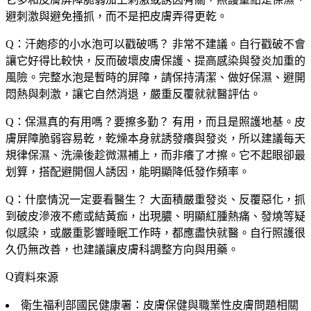
避刺激與避免搔抓，而不是把皮膚弄得更乾。
Q：汗皰疹的小水泡可以戳破嗎？
非常不建議。自行戳破不會
讓它好得比較快，反而破壞皮膚保護、提高感染與發炎加重的
風險。完整水泡是暫時的屏障，請保持清潔、做好保濕、避開
悶熱與刺激，讓它自然消退，嚴重反覆就就醫評估。
Q：保濕真的有用嗎？要擦多勤？
有用，而且是照護地基。皮
膚屏障脆弱容易乾，乾燥本身就誘發癢與發炎，所以建議每天
規律保濕、洗澡後趁微濕補上，而非癢了才擦。它不起眼卻最
划算，搭配避開個人誘因，能明顯降低發作頻率。
Q：什麼情況一定要看醫生？
大面積嚴重發炎、反覆惡化，抓
到破皮滲液不癒或結黃痂，出現膿、明顯紅腫熱痛、發燒等疑
似感染，或嚴重影響睡眠工作時，都應盡快就醫。自行照護很
久仍無改善，也建議讓皮膚科調整方向與用藥。
資料來源
衛生福利部國民健康署：皮膚保健與職業性皮膚問題相關