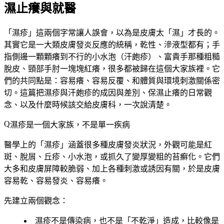
濕止癢與就醫
「濕疹」這兩個字常讓人誤會，以為是皮膚太「濕」才長的。
其實它是一大類皮膚發炎反應的統稱，乾性、滲液型都有；手
指側邊一顆顆癢到不行的小水泡（汗皰疹）、富貴手那種粗糙
脫皮、頸部手肘一塊塊紅癢，很多都被歸在這個大家族裡。它
們的共同點是：容易癢、容易反覆、和體質與環境刺激關係密
切。這篇把濕疹與汗皰疹的成因與差別、保濕止癢的日常觀
念、以及什麼時候該交給皮膚科，一次說清楚。
濕疹是一個大家族，不是單一疾病
醫學上的「濕疹」涵蓋很多種皮膚發炎狀況，外觀可能是紅
斑、脫屑、丘疹、小水泡，或抓久了變厚變粗的苔癬化。它們
大多和
皮膚屏障較脆弱、加上各種刺激或誘因
有關，於是皮膚
容易乾、容易發炎、容易癢。
先建立兩個觀念：
濕疹
不是傳染病
，也不是「不乾淨」造成，比較像是