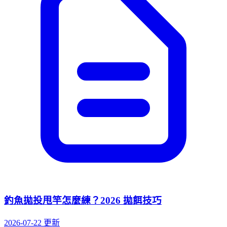
釣魚拋投甩竿怎麼練？2026 拋餌技巧
2026-07-22 更新