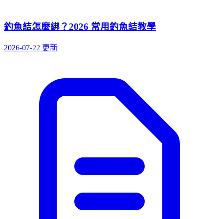
釣魚結怎麼綁？2026 常用釣魚結教學
2026-07-22 更新