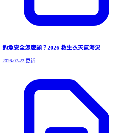
釣魚安全怎麼顧？2026 救生衣天氣海況
2026-07-22 更新