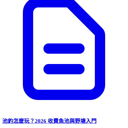
池釣怎麼玩？2026 收費魚池與野塘入門