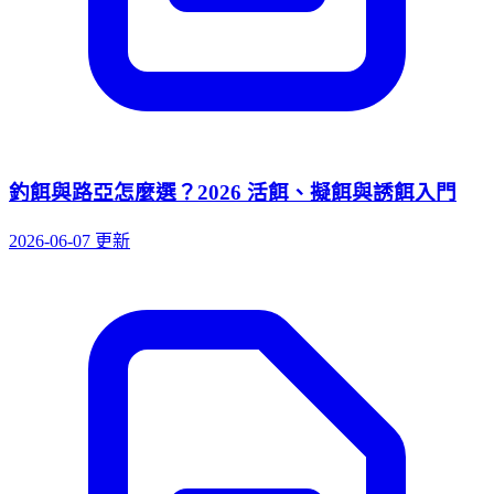
釣餌與路亞怎麼選？2026 活餌、擬餌與誘餌入門
2026-06-07 更新