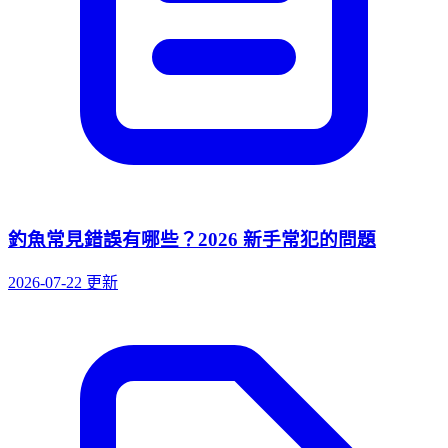
釣魚常見錯誤有哪些？2026 新手常犯的問題
2026-07-22 更新