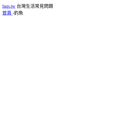
faqs.tw
台灣生活常見問題
首頁
›
釣魚