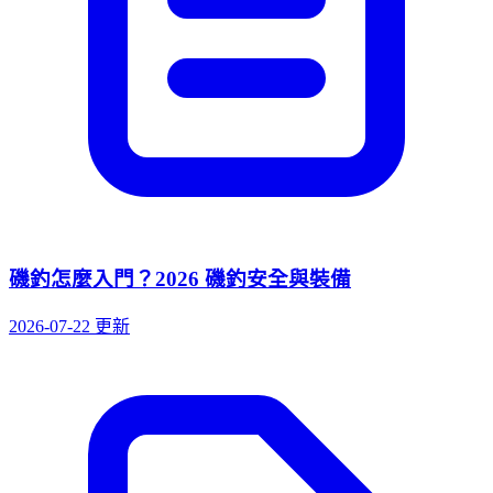
磯釣怎麼入門？2026 磯釣安全與裝備
2026-07-22 更新