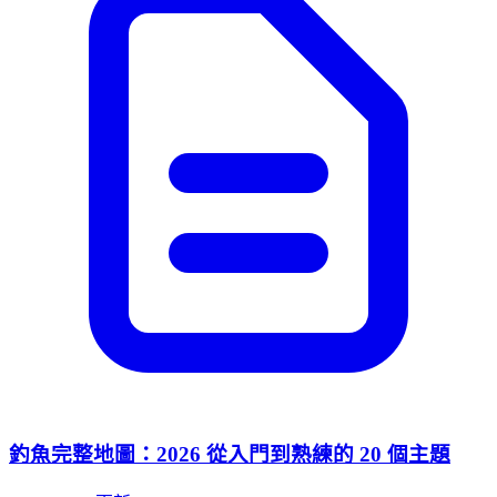
釣魚完整地圖：2026 從入門到熟練的 20 個主題