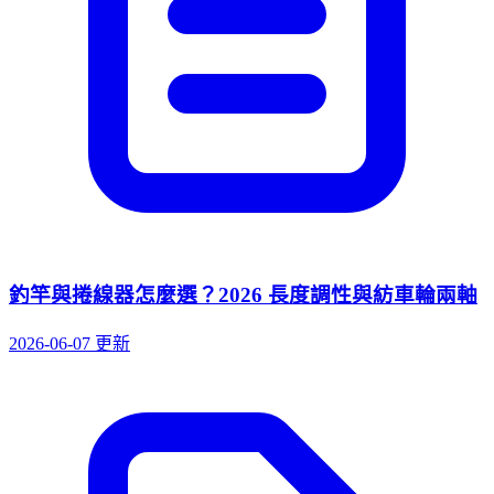
釣竿與捲線器怎麼選？2026 長度調性與紡車輪兩軸
2026-06-07 更新