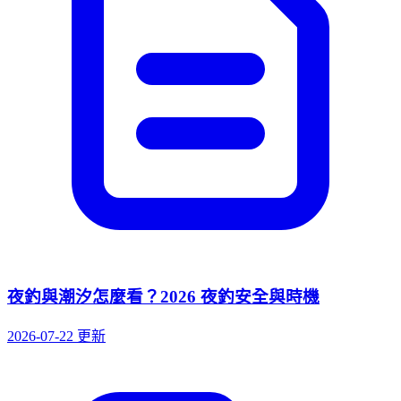
夜釣與潮汐怎麼看？2026 夜釣安全與時機
2026-07-22 更新