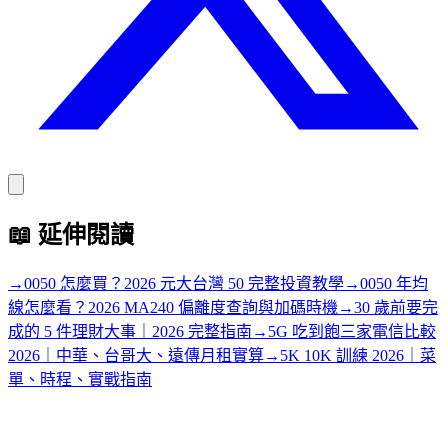
📖
延伸閱讀
→
0050 怎麼買？2026 元大台灣 50 完整投資教學
→
0050 年均
線怎麼看？2026 MA240 偏離度查詢與加碼時機
→
30 歲前要完
成的 5 件理財大事｜2026 完整指南
→
5G 吃到飽三家電信比較
2026｜中華、台哥大、遠傳月租實算
→
5K 10K 訓練 2026｜菜
單、時程、實戰指南