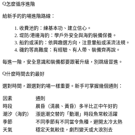
怎麼循序進階
給新手的釣場進階路線：
收費池釣
：練基本功、建立信心。
堤防/港邊海釣
：學戶外安全與海釣裝備保養。
船釣或溪釣
：依興趣選方向，注意暈船或溪流法規。
磯釣等高難度
：有經驗、有人帶、裝備齊再說。
每進一階，安全意識和裝備都要跟著升級，別跳級冒進。
什麼時間去釣最好
選對時間，跟選對釣場一樣重要。新手可掌握幾個通則：
因素
通則
時段
晨昏（清晨、黃昏）多半比正中午好釣
潮汐（海釣）
漲退潮交替的「動潮」時段魚常較活躍
季節
不同季節有不同當令魚種，避開太冷太熱
天氣
穩定天氣較佳，劇烈變天或大浪別去