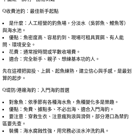
收費池釣：最佳新手起點
是什麼
：人工經營的釣魚場，分淡水（吳郭魚、鯉魚等）
與海水池。
優點
：魚密度高、容易釣到、現場可租具買餌、有人能
問、環境安全。
花費
：通常按時間或竿數收場費。
適合
：完全新手、親子、想練基本功的人。
先在這裡把拋投、上餌、起魚練熟，建立信心與手感，是最划
算的起步。
堤防/港邊海釣：入門海釣首選
對象魚
：依季節有各種海水魚，魚種變化多是樂趣。
優點
：免費、據點多、不必出海、適合入門海釣。
要注意
：穿救生衣、注意瘋狗浪與滑倒，部分港口為禁釣
區要先查。
裝備
：海水腐蝕性強，用完務必淡水沖洗釣具。