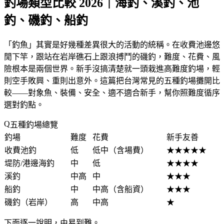
釣場類型比較 2026｜海釣、溪釣、池
釣、磯釣、船釣
「釣魚」其實是好幾種差異很大的活動的統稱。在收費池邊悠
閒下竿，跟站在岩岸礁石上跟浪搏鬥的磯釣，難度、花費、風
險根本是兩個世界。新手沒搞清楚就一頭栽進高難度釣場，輕
則空手敗興、重則出意外。這篇把台灣常見的五種釣場攤開比
較——對象魚、裝備、安全、適不適合新手，幫你照難度循序
選對釣點。
五種釣場總覽
釣場
難度
花費
新手友善
收費池釣
低
低中（含場費）
★★★★★
堤防/港邊海釣
中
低
★★★★
溪釣
中高
中
★★★
船釣
中
中高（含船資）
★★★
磯釣（岩岸）
高
中高
★
下面逐一說明，由易到難。