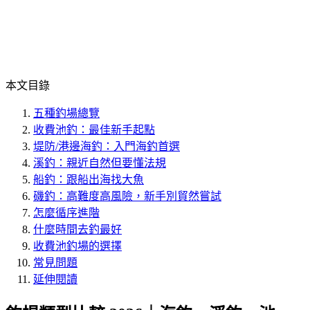
本文目錄
五種釣場總覽
收費池釣：最佳新手起點
堤防/港邊海釣：入門海釣首選
溪釣：親近自然但要懂法規
船釣：跟船出海找大魚
磯釣：高難度高風險，新手別貿然嘗試
怎麼循序進階
什麼時間去釣最好
收費池釣場的選擇
常見問題
延伸閱讀