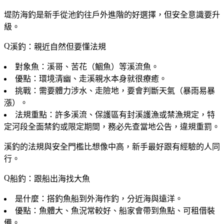
堤防海釣是新手從池釣往戶外進階的好選擇，但安全意識要升
級。
溪釣：親近自然但要懂法規
對象魚
：溪哥、苦花（鯝魚）等溪流魚。
優點
：環境清幽、走溪親水本身就很療癒。
挑戰
：需要體力涉水、走險地，要會判斷天氣（暴雨易暴
漲）。
法規重點
：許多溪流、保護區有
封溪護漁
或禁漁規定，特
定河段全面禁釣或限定期間，務必先查當地公告，違規重罰。
溪釣的法規與安全門檻比想像中高，新手最好跟有經驗的人同
行。
船釣：跟船出海找大魚
是什麼
：搭釣魚船到外海作釣，分近海與遠洋。
優點
：魚體大、魚況常較好、船家會帶到魚點、可租借裝
備。