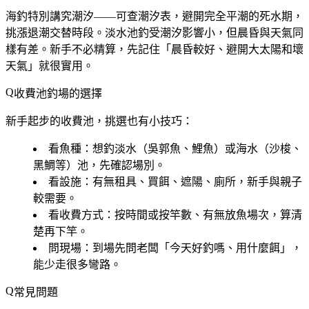
海釣特別講究
潮汐
——可查潮汐表，避開完全平潮的死水期，
挑漲退潮交替時段。淡水池釣受潮汐影響小，但晨昏與天氣同
樣有差。新手不必精算，先記住「晨昏較好、避開大太陽和壞
天氣」就很實用。
收費池釣場的選擇
新手起步的收費池，挑選也有小技巧：
看魚種
：想釣淡水（吳郭魚、鯉魚）或海水（沙梭、
黑鯛等）池，先確認場別。
看設施
：有無租具、買餌、遮陽、廁所，新手與親子
較需要。
看收費方式
：按時間或按竿數、有無放魚場次，算清
楚再下竿。
問現場
：到場先問老闆「今天好釣嗎、用什麼餌」，
能少走很多彎路。
常見問題