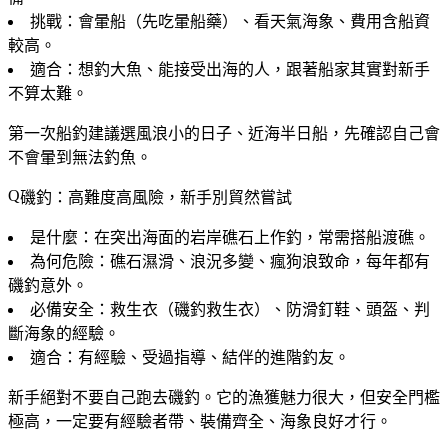
挑戰
：會
暈船
（先吃暈船藥）、看天氣海象、費用含船資
較高。
適合
：想釣大魚、能接受出海的人，跟著船家其實對新手
不算太難。
第一次船釣建議選風浪小的日子、近海半日船，先確認自己會
不會暈到無法釣魚。
磯釣：高難度高風險，新手別貿然嘗試
是什麼
：在突出海面的岩岸礁石上作釣，常需搭船渡礁。
為何危險
：礁石濕滑、浪況多變、瘋狗浪致命，每年都有
磯釣意外。
必備安全
：救生衣（磯釣救生衣）、防滑釘鞋、頭盔、判
斷海象的經驗。
適合
：有經驗、受過指導、結伴的進階釣友。
新手絕對不要自己跑去磯釣
。它的漁獲魅力很大，但安全門檻
極高，一定要有經驗者帶、裝備齊全、海象良好才行。