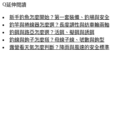
延伸閱讀
新手釣魚怎麼開始？第一套裝備、釣場與安全
釣竿與捲線器怎麼選？長度調性與紡車輪兩軸
釣餌與路亞怎麼選？活餌、擬餌與誘餌
釣線與鉤子怎麼搭？母線子線、號數與鉤型
露營看天氣怎麼判斷？降雨與風速的安全標準