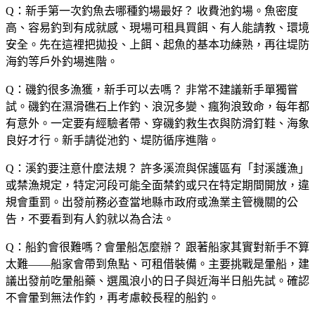
Q：新手第一次釣魚去哪種釣場最好？
收費池釣場。魚密度
高、容易釣到有成就感、現場可租具買餌、有人能請教、環境
安全。先在這裡把拋投、上餌、起魚的基本功練熟，再往堤防
海釣等戶外釣場進階。
Q：磯釣很多漁獲，新手可以去嗎？
非常不建議新手單獨嘗
試。磯釣在濕滑礁石上作釣、浪況多變、瘋狗浪致命，每年都
有意外。一定要有經驗者帶、穿磯釣救生衣與防滑釘鞋、海象
良好才行。新手請從池釣、堤防循序進階。
Q：溪釣要注意什麼法規？
許多溪流與保護區有「封溪護漁」
或禁漁規定，特定河段可能全面禁釣或只在特定期間開放，違
規會重罰。出發前務必查當地縣市政府或漁業主管機關的公
告，不要看到有人釣就以為合法。
Q：船釣會很難嗎？會暈船怎麼辦？
跟著船家其實對新手不算
太難——船家會帶到魚點、可租借裝備。主要挑戰是暈船，建
議出發前吃暈船藥、選風浪小的日子與近海半日船先試。確認
不會暈到無法作釣，再考慮較長程的船釣。