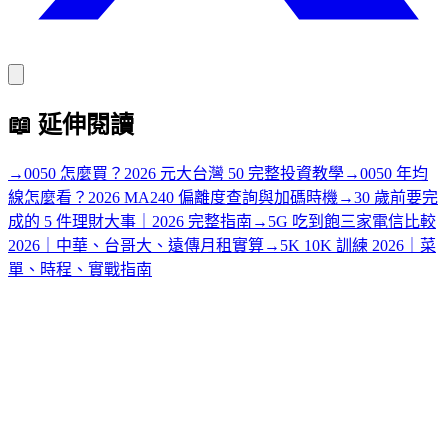
📖
延伸閱讀
→
0050 怎麼買？2026 元大台灣 50 完整投資教學
→
0050 年均
線怎麼看？2026 MA240 偏離度查詢與加碼時機
→
30 歲前要完
成的 5 件理財大事｜2026 完整指南
→
5G 吃到飽三家電信比較
2026｜中華、台哥大、遠傳月租實算
→
5K 10K 訓練 2026｜菜
單、時程、實戰指南