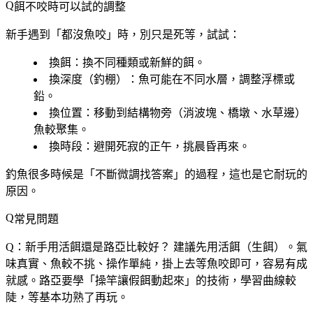
餌不咬時可以試的調整
新手遇到「都沒魚咬」時，別只是死等，試試：
換餌
：換不同種類或新鮮的餌。
換深度（釣棚）
：魚可能在不同水層，調整浮標或
鉛。
換位置
：移動到結構物旁（消波塊、橋墩、水草邊）
魚較聚集。
換時段
：避開死寂的正午，挑晨昏再來。
釣魚很多時候是「不斷微調找答案」的過程，這也是它耐玩的
原因。
常見問題
Q：新手用活餌還是路亞比較好？
建議先用活餌（生餌）。氣
味真實、魚較不挑、操作單純，掛上去等魚咬即可，容易有成
就感。路亞要學「操竿讓假餌動起來」的技術，學習曲線較
陡，等基本功熟了再玩。