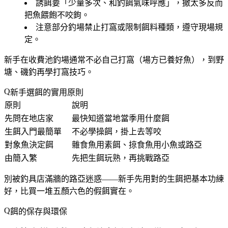
誘餌要「
少量多次、和釣餌氣味呼應
」，撒太多反而
把魚餵飽不咬鉤。
注意部分釣場禁止打窩或限制餌料種類，遵守現場規
定。
新手在收費池釣場通常不必自己打窩（場方已養好魚），到野
塘、磯釣再學打窩技巧。
新手選餌的實用原則
原則
說明
先問在地店家
最快知道當地當季用什麼餌
生餌入門最簡單
不必學操餌，掛上去等咬
對象魚決定餌
雜食魚用素餌、掠食魚用小魚或路亞
由簡入繁
先把生餌玩熟，再挑戰路亞
別被釣具店滿牆的路亞迷惑——
新手先用對的生餌把基本功練
好
，比買一堆五顏六色的假餌實在。
餌的保存與環保