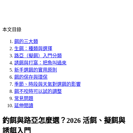
本文目錄
餌的三大類
生餌：種類與選擇
路亞（擬餌）入門分類
誘餌與打窩：把魚叫過來
新手選餌的實用原則
餌的保存與環保
季節、時段與天氣對選餌的影響
餌不咬時可以試的調整
常見問題
延伸閱讀
釣餌與路亞怎麼選？2026 活餌、擬餌與
誘餌入門