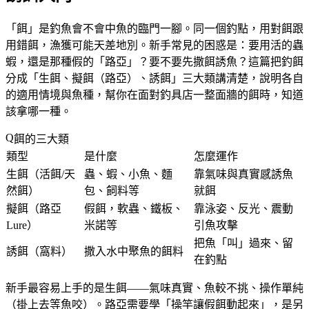
「餌」是釣魚會不會中魚的臨門一腳。同一個釣點，用對餌跟
用錯餌，漁獲可能天差地別。新手常見的困惑是：要用活的蟲
蝦，還是那種假的「路亞」？要不要先撒餌誘魚？這篇把釣餌
分成「生餌、擬餌（路亞）、誘餌」三大類講清楚，說明各自
的適用情境與魚種，幫你在面對釣具店一整面牆的餌時，知道
該拿哪一種。
餌的三大類
類型
是什麼
怎麼運作
生餌（活餌/天
蟲、蝦、小魚、麵
靠氣味與真實感誘魚
然餌）
包、飼料等
就餌
擬餌（路亞
假餌，軟蟲、鐵板、
靠泳姿、反光、震動
Lure）
米諾等
引魚攻擊
把魚「叫」過來、留
誘餌（窩料）
撒入水中聚魚的餌料
在釣點
新手最容易上手的是
生餌
——氣味真實、魚較不挑、操作單純
（掛上去等魚咬）。路亞需要學「操竿讓假餌動起來」，是另