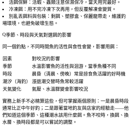
活餌保鮮
：活蝦、蟲類注意保濕保冷，當天用完最好。
冷凍餌
：用不完冷凍下次再用，但反覆解凍會變質。
別亂丟餌料與包裝
：剩餌、塑膠盒、保麗龍帶走，維護釣
場環境，也避免破壞生態。
季節、時段與天氣對選餌的影響
同一個釣點，不同時間魚的活性與食性會變，影響用餌：
因素
對咬況的影響
季節
水溫影響魚的活性與洄游，當季魚種不同
時段
晨昏（清晨、傍晚）常是掠食魚活躍的好時機
潮汐（海釣）
漲退潮交替時魚常較活躍
天氣變化
氣壓、水溫驟變會影響咬況
實務上新手不必精算這些，但可掌握兩個原則：一是
晨昏時段
通常比正中午好釣
；二是
跟著當地釣友與店家的經驗走
——他
們知道這個季節、這種潮水該用什麼餌。魚不咬時，換餌、換
水層、換時段都是可以嘗試的調整。