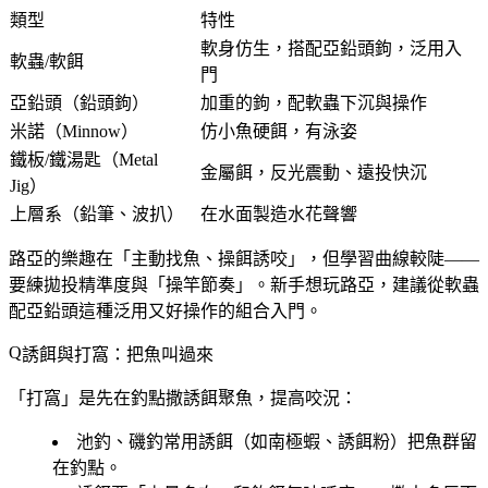
類型
特性
軟身仿生，搭配亞鉛頭鉤，泛用入
軟蟲/軟餌
門
亞鉛頭（鉛頭鉤）
加重的鉤，配軟蟲下沉與操作
米諾（Minnow）
仿小魚硬餌，有泳姿
鐵板/鐵湯匙（Metal
金屬餌，反光震動、遠投快沉
Jig）
上層系（鉛筆、波扒）
在水面製造水花聲響
路亞的樂趣在「主動找魚、操餌誘咬」，但學習曲線較陡——
要練拋投精準度與「操竿節奏」。新手想玩路亞，建議從
軟蟲
配亞鉛頭
這種泛用又好操作的組合入門。
誘餌與打窩：把魚叫過來
「打窩」是先在釣點撒誘餌聚魚，提高咬況：
池釣、磯釣常用誘餌（如南極蝦、誘餌粉）把魚群留
在釣點。