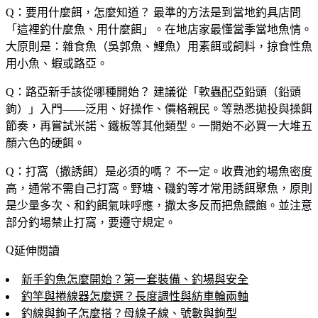
Q：要用什麼餌，怎麼知道？
最準的方法是到當地釣具店問
「這裡釣什麼魚、用什麼餌」。在地店家最懂當季當地魚情。
大原則是：雜食魚（吳郭魚、鯉魚）用素餌或飼料，掠食性魚
用小魚、蝦或路亞。
Q：路亞新手該從哪種開始？
建議從「軟蟲配亞鉛頭（鉛頭
鉤）」入門——泛用、好操作、價格親民。等熟悉拋投與操餌
節奏，再嘗試米諾、鐵板等其他類型。一開始不必買一大堆五
顏六色的硬餌。
Q：打窩（撒誘餌）是必須的嗎？
不一定。收費池釣場魚密度
高，通常不需自己打窩。野塘、磯釣等才常用誘餌聚魚，原則
是少量多次、和釣餌氣味呼應，撒太多反而把魚餵飽。並注意
部分釣場禁止打窩，要遵守規定。
延伸閱讀
新手釣魚怎麼開始？第一套裝備、釣場與安全
釣竿與捲線器怎麼選？長度調性與紡車輪兩軸
釣線與鉤子怎麼搭？母線子線、號數與鉤型