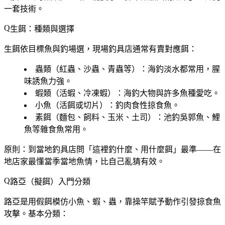
一套技術。
生餌：種類與選擇
生餌依目標魚與釣場選，現場釣具店通常有賣對應餌：
蟲類（紅蟲、沙蟲、青蟲等）
：海釣淡水都常用，腥
味誘魚力強。
蝦類（活蝦、冷凍蝦）
：海釣大物與許多魚種愛吃。
小魚（活餌或切片）
：釣肉食性掠食魚。
素餌（麵包、飼料、玉米、土司）
：池釣吳郭魚、鯉
魚等雜食魚常用。
原則：
到當地釣具店問「這裡釣什麼、用什麼餌」最準
——在
地店家最懂當季當地魚情，比自己亂猜有效。
路亞（擬餌）入門分類
路亞是用假餌模仿小魚、蝦、蟲，靠操竿賦予動作引發掠食魚
攻擊。基本分類：