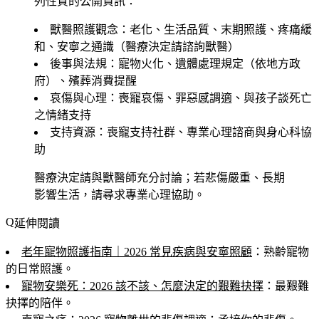
列性質的公開資訊：
獸醫照護觀念
：老化、生活品質、末期照護、疼痛緩
和、安寧之通識（醫療決定請諮詢獸醫）
後事與法規
：寵物火化、遺體處理規定（依地方政
府）、殯葬消費提醒
哀傷與心理
：喪寵哀傷、罪惡感調適、與孩子談死亡
之情緒支持
支持資源
：喪寵支持社群、專業心理諮商與身心科協
助
醫療決定請與獸醫師充分討論；若悲傷嚴重、長期
影響生活，請尋求專業心理協助。
延伸閱讀
老年寵物照護指南｜2026 常見疾病與安寧照顧
：熟齡寵物
的日常照護。
寵物安樂死：2026 該不該、怎麼決定的艱難抉擇
：最艱難
抉擇的陪伴。