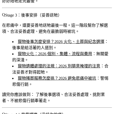
好好陪牠走完最後。
Stage 3：後事安排（妥善送牠）
在悲痛中，還要妥善地送牠最後一程。這一階段幫你了解選
項、合法妥善處理、避免在最脆弱時被坑。
寵物後事怎麼安排？2026 火化、土葬與紀念選擇
：
後事是給活著的人道別。
寵物火化：2026 個別、集體、流程與費用
：無關愛
的深淺。
寵物遺體處理的法規：2026 別隨意掩埋的注意
：合
法妥善才對得起牠。
寵物殯葬服務怎麼挑？2026 避免悲痛中被坑
：警惕
悲傷行銷。
讀完你應該做到：
了解後事選項、合法妥善處理、挑對業
者、不被悲傷行銷牽著走。