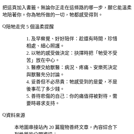
把這頁加入書籤。無論你正走在這條路的哪一步，願它能溫柔
地陪著你。你為牠所做的一切，牠都感受得到。
陪牠走完 5 個溫柔提醒
及早察覺、好好陪伴
：趁還有時間，珍惜
相處、細心照護。
以牠的感受做決定
：抉擇時把「牠受不受
苦」放在中心。
醫療交給獸醫
：病況、疼痛、安樂死決定
與獸醫充分討論。
妥善但不必昂貴
：牠感受到的是愛，不是
後事花了多少錢。
善待悲傷的自己
：你的痛值得被對待，需
要時尋求支持。
資料來源
本地圖串接站內 20 篇寵物善終文章，內容綜合下