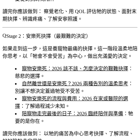
讀完你應該做到：
察覺老化、用 QOL 評估牠的狀態、面對末
期抉擇、辨識疼痛、了解安寧照護。
Stage 2：安樂死抉擇（最艱難的決定）
如果走到這一步，這是養寵物最痛的抉擇。這一階段溫柔地陪
你思考，以「牠會不會受苦」為中心，做出充滿愛的決定。
寵物安樂死：2026 該不該、怎麼決定的艱難抉擇
：
慈悲的選擇。
自然離世還是安樂死？2026 兩種告別的溫柔思考
：
別讓不想決定蓋過牠受不受苦。
寵物安樂死的流程與費用：2026 在家或醫院的選
擇
：了解過程減少未知。
陪寵物走完最後的日子：2026 臨終陪伴與準備
：牠
要的是你在。
讀完你應該做到：
以牠的痛苦為中心思考抉擇、了解流程、