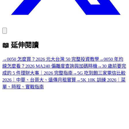
📖
延伸閱讀
→
0050 怎麼買？2026 元大台灣 50 完整投資教學
→
0050 年均
線怎麼看？2026 MA240 偏離度查詢與加碼時機
→
30 歲前要完
成的 5 件理財大事｜2026 完整指南
→
5G 吃到飽三家電信比較
2026｜中華、台哥大、遠傳月租實算
→
5K 10K 訓練 2026｜菜
單、時程、實戰指南