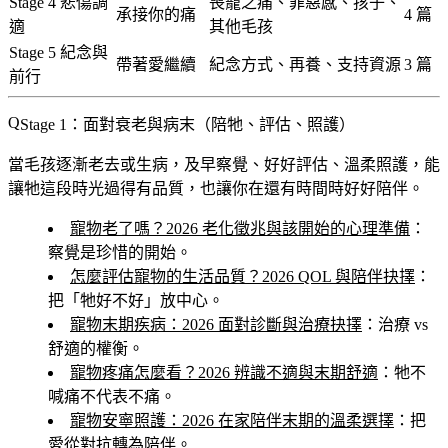
Stage 4 悲傷調
喪寵之痛、罪惡感、孩子、
承接你的痛
4 篇
適
其他毛孩
Stage 5 紀念與
帶著愛繼續
紀念方式、再養、支持資源
3 篇
前行
Stage 1：面對衰老與病末（陪牠、評估、照護）
當毛孩逐漸老去或生病，及早察覺、好好評估、溫柔照護，能
讓牠這段時光過得有品質，也讓你在還有時間時好好陪伴。
寵物老了嗎？2026 老化徵兆與該開始的心理準備
：
察覺是珍惜的開始。
怎麼評估寵物的生活品質？2026 QOL 與陪伴抉擇
：
把「牠好不好」放中心。
寵物末期疾病：2026 面對診斷與治療抉擇
：治療 vs
舒適的權衡。
寵物疼痛怎麼看？2026 辨識不適與末期舒適
：牠不
喊痛不代表不痛。
寵物安寧照護：2026 在家陪伴末期的溫柔選擇
：把
愛從對抗轉為陪伴。