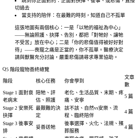
跳到你正面對的
：正面對抉擇、後事、或悲傷，直接
切過去
當支持的陪伴
：在最難的時刻，知道自己不孤單
這張地圖有兩個核心：一是「以牠的福祉為中心」
——無論照護、抉擇、告別，都把「對牠好、讓牠
不受苦」放在中心；二是「你的悲傷值得被好好對
待」——喪寵之痛是正當的，你不孤單。醫療決定
請與獸醫充分討論，嚴重悲傷請尋求專業協助。
5 階段寵物善終總覽
文章
階段
核心任務
你會學到
數
Stage 1 面對衰
陪牠、評
老化、生活品質、末期、疼
5 篇
老病末
估、照護
痛、安寧
Stage 2 安樂死
最艱難的決
該不該、自然vs安樂、流
4 篇
抉擇
定
程、臨終陪伴
Stage 3 後事安
後事選擇、火化、法規、殯
妥善送牠
4 篇
排
葬服務