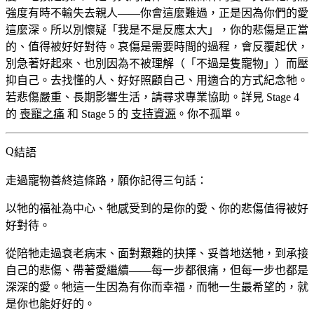
強度有時不輸失去親人——你會這麼難過，正是因為你們的愛
這麼深。所以別懷疑「我是不是反應太大」，你的悲傷是正當
的、值得被好好對待。哀傷是需要時間的過程，會反覆起伏，
別急著好起來、也別因為不被理解（「不過是隻寵物」）而壓
抑自己。去找懂的人、好好照顧自己、用適合的方式紀念牠。
若悲傷嚴重、長期影響生活，請尋求專業協助。詳見 Stage 4
的
喪寵之痛
和 Stage 5 的
支持資源
。你不孤單。
結語
走過寵物善終這條路，願你記得三句話：
以牠的福祉為中心、牠感受到的是你的愛、你的悲傷值得被好
好對待。
從陪牠走過衰老病末、面對艱難的抉擇、妥善地送牠，到承接
自己的悲傷、帶著愛繼續——每一步都很痛，但每一步也都是
深深的愛。牠這一生因為有你而幸福，而牠一生最希望的，就
是你也能好好的。