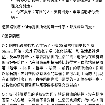
醫療交給獸醫
：牠的病況、疼痛、安樂死決定，與獸
醫充分討論。
你不孤單
：有懂的人、支持資源、專業協助陪你走
過。
這條路很痛，但你為牠所做的每一件事，都是深深的愛。
常見問題
Q：我的毛孩開始老了/生病了，這 20 篇該從哪讀起？
從
Stage 1 開始，尤其
寵物老了嗎（老化徵兆）
和
生活品質評
估
。及早察覺老化、學會評估牠的生活品質，能讓你在還有時
間時好好陪伴、也在將來面對抉擇時比較從容。這條地圖是照
著「陪伴 → 抉擇 → 後事 → 悲傷 → 前行」的順序編的，你可
以順著讀，先對整條路有溫柔的準備；也可以用上面的「我現
在正面對什麼」表，直接跳到你當下需要的。無論在哪一步，
記得牠的病況和醫療決定都要跟獸醫充分討論。
Q：該不該讓受苦的毛孩安樂死？
這是最痛的抉擇，沒有標準
答案，核心是「以牠會不會受苦、生活品質如何」為中心，而