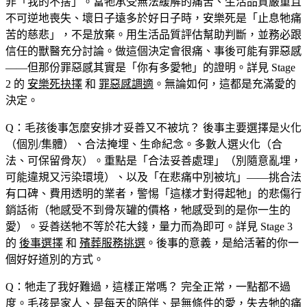
非「我的不捨」。當牠承受無法緩解的痛苦、生活品質嚴重且
不可逆地喪失、壞日子遠多於好日子時，安樂死是「止息牠痛
苦的慈悲」，不是放棄。用生活品質評估幫助判斷，並務必跟
信任的獸醫充分討論。做這個決定會很痛、事後可能有罪惡感
——但那份罪惡感其實是「你有多愛牠」的證明。詳見 Stage
2 的
安樂死抉擇
和
罪惡感調適
。無論如何，這都是充滿愛的
決定。
Q：毛孩後事怎麼安排才妥善又不被坑？
後事主要選擇是火化
（個別/集體）、合法掩埋、生命紀念。多數人選火化（合
法、可保留骨灰）。重點是「合法妥善處理」（別隨意亂埋，
可能違規又污染環境）、以及「在悲痛中別被坑」——挑合法
有口碑、費用透明的業者，警惕「這樣才對得起牠」的悲傷行
銷話術（牠感受不到骨灰罐的價格，牠感受到的是你一生的
愛）。妥善送牠不等於花大錢，量力而為即可。詳見 Stage 3
的
後事選擇
和
殯葬服務挑選
。後事的意義，是給活著的你一
個好好道別的方式。
Q：牠走了我好難過，這樣正常嗎？
完全正常，一點都不過
度。毛孩是家人、是每天的陪伴、是無條件的愛，失去牠的痛