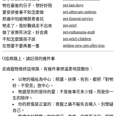
pet-last-days
牠在最後的日子，想好好陪
pet-aftercare-options
要安排後事不知怎麼做
pet-funeral-service
悲痛中怕被殯葬業者坑
pet-grief
牠走了，我好難過走不出來
pet-euthanasia-guilt
做了安樂死決定，好自責
pet-grief-children
不知怎麼跟孩子說
getting-new-pet-after-loss
在想要不要再養一隻
這條路上，請記得的幾件事
走過寵物善終這條路，有幾件事想溫柔地提醒你：
以牠的福祉為中心
：照護、抉擇、告別，都把「對牠
好、不受苦」放中心。
牠感受到的是你的愛
：不是後事花多少錢，而是你一
生的陪伴。
你的悲傷是正當的
：喪寵之痛不輸失去親人，別懷疑
自己。