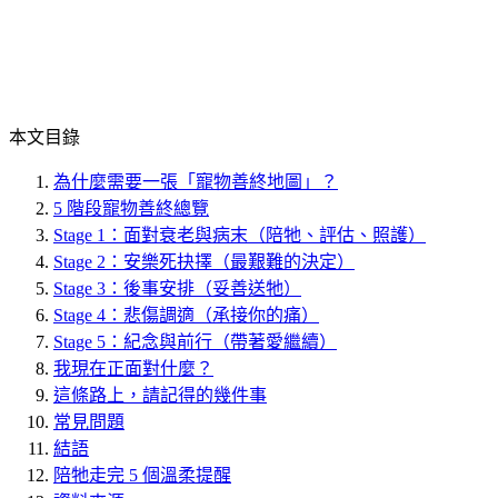
本文目錄
為什麼需要一張「寵物善終地圖」？
5 階段寵物善終總覽
Stage 1：面對衰老與病末（陪牠、評估、照護）
Stage 2：安樂死抉擇（最艱難的決定）
Stage 3：後事安排（妥善送牠）
Stage 4：悲傷調適（承接你的痛）
Stage 5：紀念與前行（帶著愛繼續）
我現在正面對什麼？
這條路上，請記得的幾件事
常見問題
結語
陪牠走完 5 個溫柔提醒