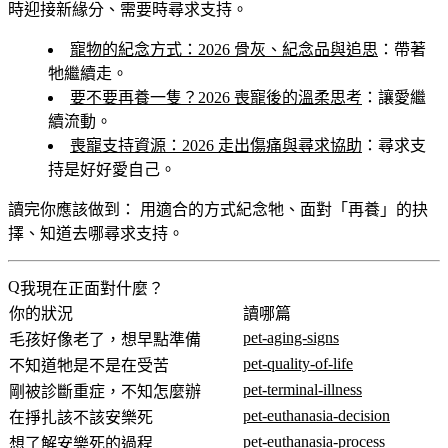
時迎接新緣分、需要時尋求支持。
寵物的紀念方式：2026 骨灰、紀念品與追思
：帶著
牠繼續走。
要不要再養一隻？2026 喪寵後的溫柔思考
：讓愛繼
續流動。
喪寵支持資源：2026 走出傷痛與尋求協助
：尋求支
持是好好愛自己。
讀完你應該做到：
用適合的方式紀念牠、面對「再養」的抉
擇、知道去哪尋求支持。
我現在正面對什麼？
你的狀況
讀哪篇
pet-aging-signs
毛孩好像老了，想早點準備
pet-quality-of-life
不知道牠是不是在受苦
pet-terminal-illness
剛被診斷重症，不知怎麼辦
pet-euthanasia-decision
在掙扎該不該安樂死
pet-euthanasia-process
想了解安樂死的過程