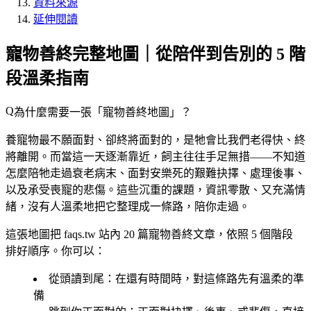
資料來源
延伸閱讀
寵物善終完整地圖｜從陪伴到告別的 5 階
段溫柔指南
為什麼需要一張「寵物善終地圖」？
養寵物最不願面對、卻終將面對的，是牠會比我們老得快、終
將離開。而當這一天逐漸靠近，飼主往往手足無措——不知道
怎麼陪牠走過衰老病末、面對安樂死的艱難抉擇、處理後事、
以及承受喪寵的悲傷。這些沉重的課題，資訊零散、又充滿情
緒，沒有人溫柔地把它整理成一條路，陪你走過。
這張地圖把 faqs.tw 站內
20 篇寵物善終文章
，依照
5 個階段
排好順序。你可以：
從頭讀到尾
：在還有時間時，對這條路先有溫柔的準
備