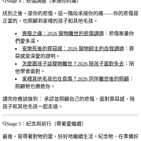
Stage 4：悲傷調適（承接你的痛）
送別之後，是你的悲傷。這一階段承接你的痛——你的悲傷是
正當的，也照顧到家裡的孩子和其他毛孩。
喪寵之痛：2026 寵物離世的悲傷調適
：悲傷衡量你
們愛多深。
安樂死後的罪惡感：2026 寵物飼主的自我調適
：罪
惡感是深愛的證明。
怎麼跟孩子談寵物離世？2026 陪孩子面對失去
：陪
他學會面對。
家裡其他毛孩也在哀傷？2026 同伴離世後的照顧
：
照顧牠也療癒你。
讀完你應該做到：
承認並照顧自己的悲傷、面對罪惡感、陪
孩子和其他毛孩一起走過。
Stage 5：紀念與前行（帶著愛繼續）
最後，是帶著對牠的愛，好好地繼續生活。紀念牠、在準備好